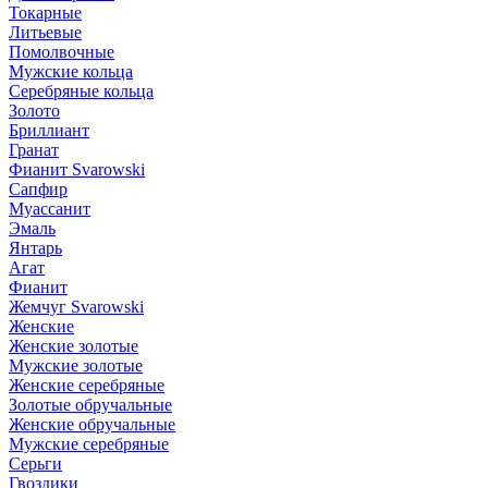
Токарные
Литьевые
Помолвочные
Мужские кольца
Серебряные кольца
Золото
Бриллиант
Гранат
Фианит Svarowski
Сапфир
Муассанит
Эмаль
Янтарь
Агат
Фианит
Жемчуг Svarowski
Женские
Женские золотые
Мужские золотые
Женские серебряные
Золотые обручальные
Женские обручальные
Мужские серебряные
Серьги
Гвоздики