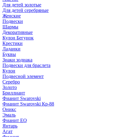
Для детей золотые
Для детей серебряные
Женские
Подвески
Шармы
Декоративные
Кулон Бегунок
Крестики
Ладанки
Буквы
Знаки зодиака
Подвески для браслета
Кулон
Подвесной элемент
Серебро
Золото
Бриллиант
Фианит Swarovski
Фианит Swarovski Кр-88
Оникс
Эмаль
Фианит EQ
Янтарь
Агат
Фианит