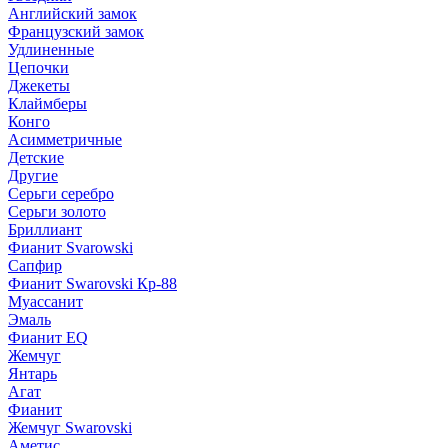
Английский замок
Французский замок
Удлиненные
Цепочки
Джекеты
Клаймберы
Конго
Асимметричные
Детские
Другие
Серьги серебро
Серьги золото
Бриллиант
Фианит Svarowski
Сапфир
Фианит Swarovski Кр-88
Муассанит
Эмаль
Фианит EQ
Жемчуг
Янтарь
Агат
Фианит
Жемчуг Swarovski
Аметис