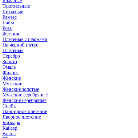
Кожаные
Текстильные
Литьевые
Рамзес
Лайм
Роза
Жесткие
Плетеные с шармами
На черной нитке
Плетеные
Серебро
Золото
Эмаль
Фианит
Женские
Мужские
Женские золотые
Мужские серебряные
Женские серебряные
Снейк
Панцирное плетение
Якорное плетение
Бисмарк
Кайзер
Волна