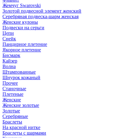
Жемчуг Swarovski
Золотой подвесной элемент женcкий
Серебряная подвеска-шарм женская
Женские кулоны
Подвески на серьги
Цепи
Снейк
Панцирное плетение
Якорное плетение
Бисмарк
Кайзер
Волна
Штампованные
Шнурок кожаный
Прочее
Станочные
Плетеные
Женские
Женские золотые
Золотые
Серебряные
Браслеты
На красной нитке
Браслеты с шармами