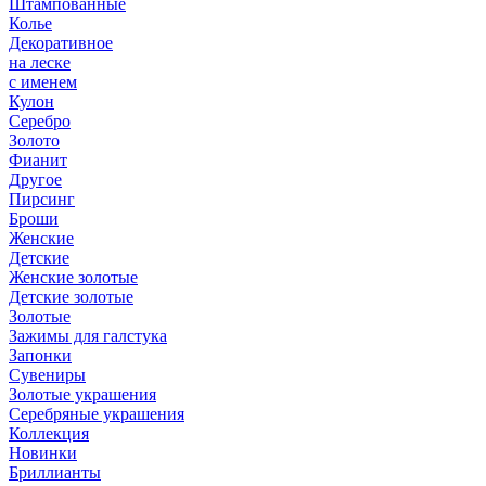
Штампованные
Колье
Декоративное
на леске
с именем
Кулон
Серебро
Золото
Фианит
Другое
Пирсинг
Броши
Женские
Детские
Женские золотые
Детские золотые
Золотые
Зажимы для галстука
Запонки
Сувениры
Золотые украшения
Серебряные украшения
Коллекция
Новинки
Бриллианты