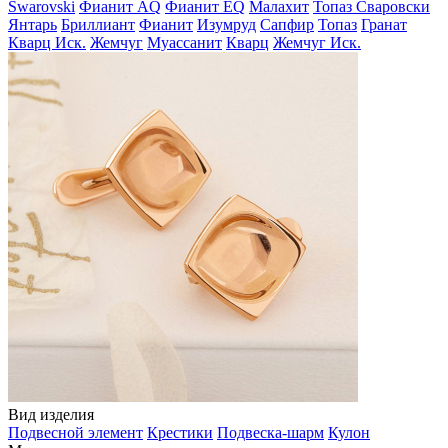
Swarovski
Фианит AQ
Фианит EQ
Малахит
Топаз Сваровски
Янтарь
Бриллиант
Фианит
Изумруд
Сапфир
Топаз
Гранат
Кварц Иск.
Жемчуг
Муассанит
Кварц
Жемчуг Иск.
Вид изделия
Подвесной элемент
Крестики
Подвеска-шарм
Кулон