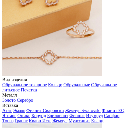
Вид изделия
Обручальное токарное
Кольцо
Обручальные
Обручальное
литьевое
Печатка
Металл
Золото
Серебро
Вставка
Агат
Эмаль
Фианит Сваровски
Жемчуг Swarovski
Фианит EQ
Янтарь
Оникс
Корунд
Бриллиант
Фианит
Изумруд
Сапфир
Топаз
Гранат
Кварц Иск.
Жемчуг
Муассанит
Кварц