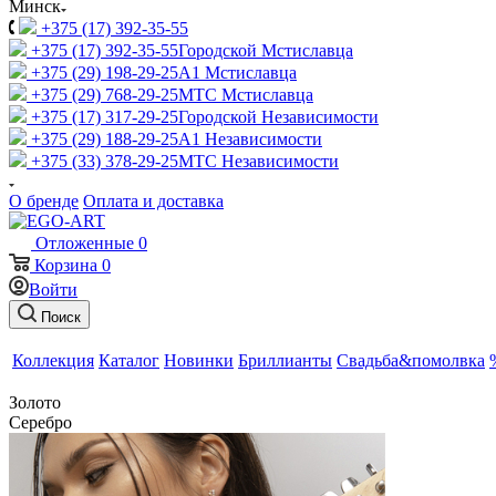
Минск
+375 (17) 392-35-55
+375 (17) 392-35-55
Городской Мстиславца
+375 (29) 198-29-25
A1 Мстиславца
+375 (29) 768-29-25
МТС Мстиславца
+375 (17) 317-29-25
Городской Независимости
+375 (29) 188-29-25
A1 Независимости
+375 (33) 378-29-25
МТС Независимости
О бренде
Оплата и доставка
Отложенные
0
Корзина
0
Войти
Поиск
Коллекция
Каталог
Новинки
Бриллианты
Свадьба&помолвка
Золото
Серебро