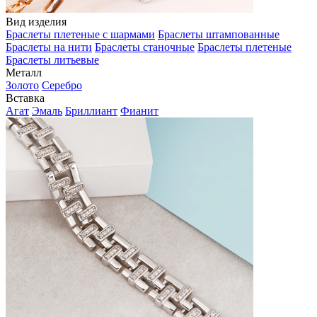
Вид изделия
Браслеты плетеные с шармами
Браслеты штампованные
Браслеты на нити
Браслеты станочные
Браслеты плетеные
Браслеты литьевые
Металл
Золото
Серебро
Вставка
Агат
Эмаль
Бриллиант
Фианит