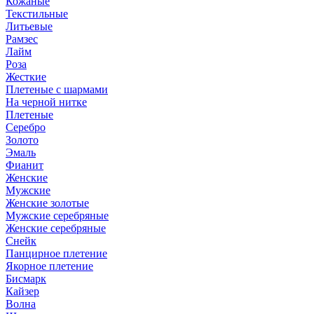
Кожаные
Текстильные
Литьевые
Рамзес
Лайм
Роза
Жесткие
Плетеные с шармами
На черной нитке
Плетеные
Серебро
Золото
Эмаль
Фианит
Женские
Мужские
Женские золотые
Мужские серебряные
Женские серебряные
Снейк
Панцирное плетение
Якорное плетение
Бисмарк
Кайзер
Волна