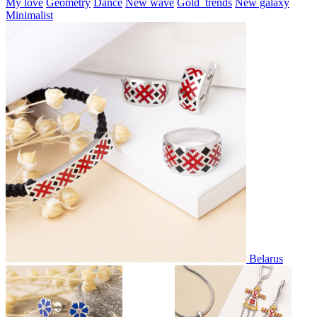
My love
Geometry
Dance
New wave
Gold_trends
New galaxy
Minimalist
Belarus