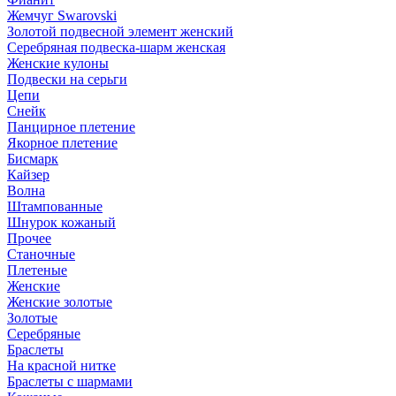
Жемчуг Swarovski
Золотой подвесной элемент женcкий
Серебряная подвеска-шарм женская
Женские кулоны
Подвески на серьги
Цепи
Снейк
Панцирное плетение
Якорное плетение
Бисмарк
Кайзер
Волна
Штампованные
Шнурок кожаный
Прочее
Станочные
Плетеные
Женские
Женские золотые
Золотые
Серебряные
Браслеты
На красной нитке
Браслеты с шармами