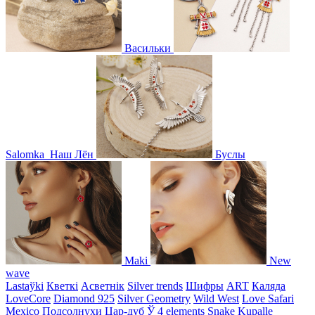
Васильки
Salomka
Наш Лён
Буслы
Maki
New
wave
Lastaўki
Кветкі
Асветнiк
Silver trends
Шифры
ART
Каляда
LoveCore
Diamond 925
Silver Geometry
Wild West
Love Safari
Mexico
Подсолнухи
Цар-дуб
Ў
4 elements
Snake
Kupalle