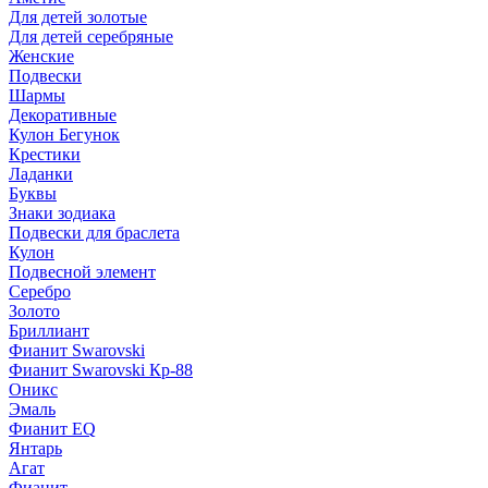
Для детей золотые
Для детей серебряные
Женские
Подвески
Шармы
Декоративные
Кулон Бегунок
Крестики
Ладанки
Буквы
Знаки зодиака
Подвески для браслета
Кулон
Подвесной элемент
Серебро
Золото
Бриллиант
Фианит Swarovski
Фианит Swarovski Кр-88
Оникс
Эмаль
Фианит EQ
Янтарь
Агат
Фианит