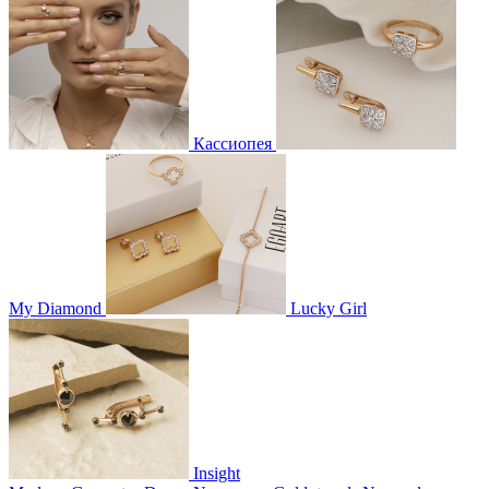
Кассиопея
My Diamond
Lucky Girl
Insight