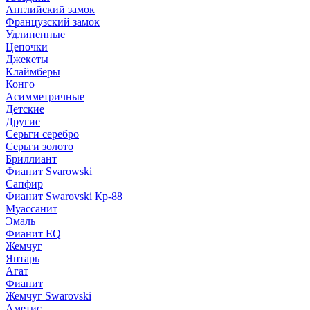
Английский замок
Французский замок
Удлиненные
Цепочки
Джекеты
Клаймберы
Конго
Асимметричные
Детские
Другие
Серьги серебро
Серьги золото
Бриллиант
Фианит Svarowski
Сапфир
Фианит Swarovski Кр-88
Муассанит
Эмаль
Фианит EQ
Жемчуг
Янтарь
Агат
Фианит
Жемчуг Swarovski
Аметис