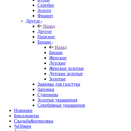
Серебро
Золото
Фианит
Другое
Назад
Другое
Пирсинг
Броши
Назад
Броши
Женские
Детские
Женские золотые
Детские золотые
Золотые
Зажимы для галстука
Запонки
Сувениры
Золотые украшения
Серебряные украшения
Новинки
Бриллианты
Свадьба&помолвка
%Обмен