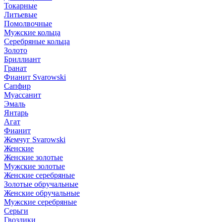
Токарные
Литьевые
Помолвочные
Мужские кольца
Серебряные кольца
Золото
Бриллиант
Гранат
Фианит Svarowski
Сапфир
Муассанит
Эмаль
Янтарь
Агат
Фианит
Жемчуг Svarowski
Женские
Женские золотые
Мужские золотые
Женские серебряные
Золотые обручальные
Женские обручальные
Мужские серебряные
Серьги
Гвоздики