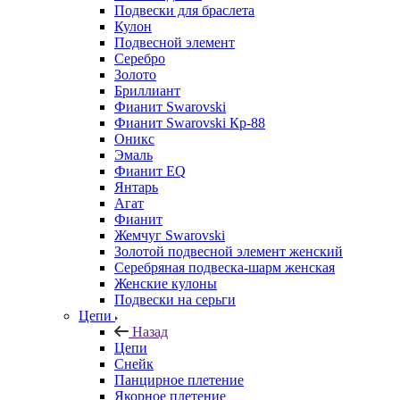
Подвески для браслета
Кулон
Подвесной элемент
Серебро
Золото
Бриллиант
Фианит Swarovski
Фианит Swarovski Кр-88
Оникс
Эмаль
Фианит EQ
Янтарь
Агат
Фианит
Жемчуг Swarovski
Золотой подвесной элемент женcкий
Серебряная подвеска-шарм женская
Женские кулоны
Подвески на серьги
Цепи
Назад
Цепи
Снейк
Панцирное плетение
Якорное плетение