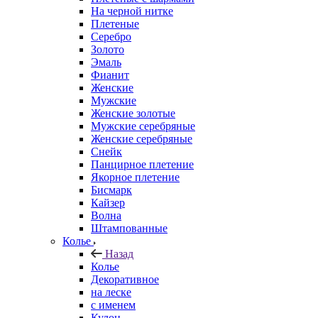
На черной нитке
Плетеные
Серебро
Золото
Эмаль
Фианит
Женские
Мужские
Женские золотые
Мужские серебряные
Женские серебряные
Снейк
Панцирное плетение
Якорное плетение
Бисмарк
Кайзер
Волна
Штампованные
Колье
Назад
Колье
Декоративное
на леске
с именем
Кулон