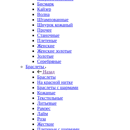
Бисмарк
Кайзер
Волна
Штампованные
Шнурок кожаный
Прочее
Станочные
Плетеные
Женские
Женские золотые
Золотые
Серебряные
Браслеты
Назад
Браслеты
На красной нитке
Браслеты с шармами
Кожаные
Текстильные
Литьевые
Рамзес
Лайм
Роза
Жесткие
Плетеные с шармами