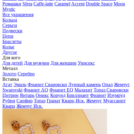
Ромашки
Sfera
Caffe-latte
Caramel
Accent
Double Space
Moon
Mystic
Все украшения
Кольца
Серьги
Подвески
Цепи
Браслеты
Колье
Другое
Для кого
Для детей
Для мужчин
Для женщин
Унисекс
Металл
Золото
Серебро
Вставка
Агат
Эмаль
Фианит Сваровски
Лунный камень
Опал
Жемчуг
Swarovski
Фианит AQ
Фианит EQ
Малахит
Топаз Сваровски
Цитрин
Янтарь
Оникс
Корунд
Бриллиант
Фианит
Изумруд
Рубин
Сапфир
Топаз
Гранат
Кварц Иск.
Жемчуг
Муассанит
Кварц
Жемчуг Иск.