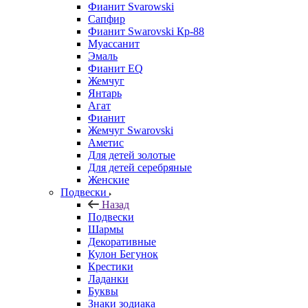
Фианит Svarowski
Сапфир
Фианит Swarovski Кр-88
Муассанит
Эмаль
Фианит EQ
Жемчуг
Янтарь
Агат
Фианит
Жемчуг Swarovski
Аметис
Для детей золотые
Для детей серебряные
Женские
Подвески
Назад
Подвески
Шармы
Декоративные
Кулон Бегунок
Крестики
Ладанки
Буквы
Знаки зодиака