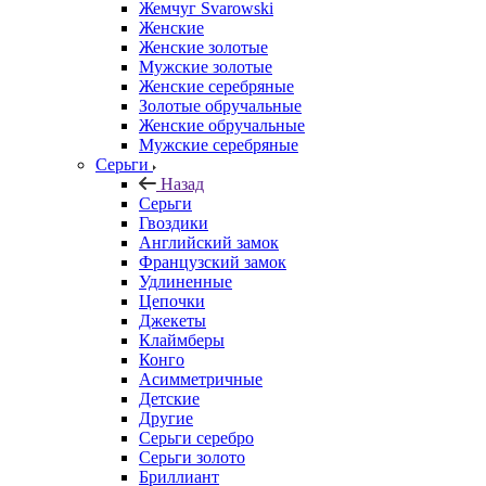
Жемчуг Svarowski
Женские
Женские золотые
Мужские золотые
Женские серебряные
Золотые обручальные
Женские обручальные
Мужские серебряные
Серьги
Назад
Серьги
Гвоздики
Английский замок
Французский замок
Удлиненные
Цепочки
Джекеты
Клаймберы
Конго
Асимметричные
Детские
Другие
Серьги серебро
Серьги золото
Бриллиант