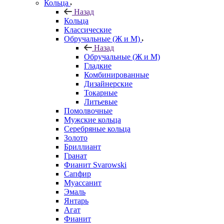
Кольца
Назад
Кольца
Классические
Обручальные (Ж и М)
Назад
Обручальные (Ж и М)
Гладкие
Комбинированные
Дизайнерские
Токарные
Литьевые
Помолвочные
Мужские кольца
Серебряные кольца
Золото
Бриллиант
Гранат
Фианит Svarowski
Сапфир
Муассанит
Эмаль
Янтарь
Агат
Фианит