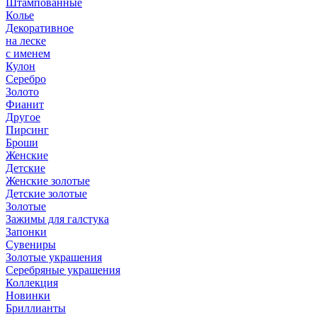
Штампованные
Колье
Декоративное
на леске
с именем
Кулон
Серебро
Золото
Фианит
Другое
Пирсинг
Броши
Женские
Детские
Женские золотые
Детские золотые
Золотые
Зажимы для галстука
Запонки
Сувениры
Золотые украшения
Серебряные украшения
Коллекция
Новинки
Бриллианты