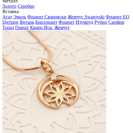
Металл
Золото
Серебро
Вставка
Агат
Эмаль
Фианит Сваровски
Жемчуг Swarovski
Фианит EQ
Цитрин
Янтарь
Бриллиант
Фианит
Изумруд
Рубин
Сапфир
Топаз
Гранат
Кварц Иск.
Жемчуг