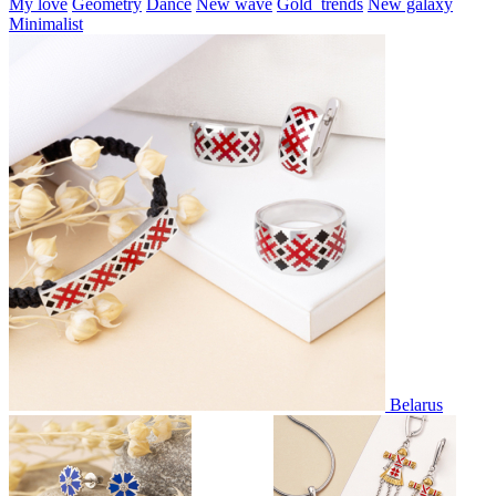
My love
Geometry
Dance
New wave
Gold_trends
New galaxy
Minimalist
Belarus