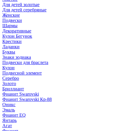
Для детей золотые
Для детей серебряные
Женские
Подвески
Шармы
Декоративные
Кулон Бегунок
Крестики
Ладанки
Буквы
Знаки зодиака
Подвески для браслета
Кулон
Подвесной элемент
Серебро
Золото
Бриллиант
Фианит Swarovski
Фианит Swarovski Кр-88
Оникс
Эмаль
Фианит EQ
Янтарь
Агат
Фианит