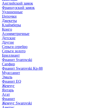
Английский замок
Французский замок
Удлиненные
Цепочки
Джекеты
Клаймберы
Конго
Асимметричные
Детские
Другие
Серьги серебро
Серьги золото
Бриллиант
Фианит Svarowski
Сапфир
Фианит Swarovski Кр-88
Муассанит
Эмаль
Фианит EQ
Жемчуг
Янтарь
Агат
Фианит
Жемчуг Swarovski
Аметис