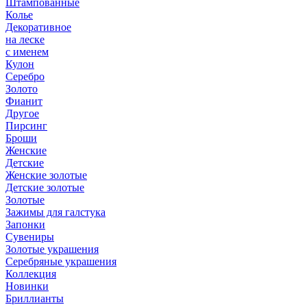
Штампованные
Колье
Декоративное
на леске
с именем
Кулон
Серебро
Золото
Фианит
Другое
Пирсинг
Броши
Женские
Детские
Женские золотые
Детские золотые
Золотые
Зажимы для галстука
Запонки
Сувениры
Золотые украшения
Серебряные украшения
Коллекция
Новинки
Бриллианты