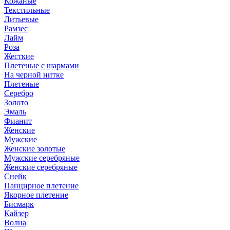
Кожаные
Текстильные
Литьевые
Рамзес
Лайм
Роза
Жесткие
Плетеные с шармами
На черной нитке
Плетеные
Серебро
Золото
Эмаль
Фианит
Женские
Мужские
Женские золотые
Мужские серебряные
Женские серебряные
Снейк
Панцирное плетение
Якорное плетение
Бисмарк
Кайзер
Волна