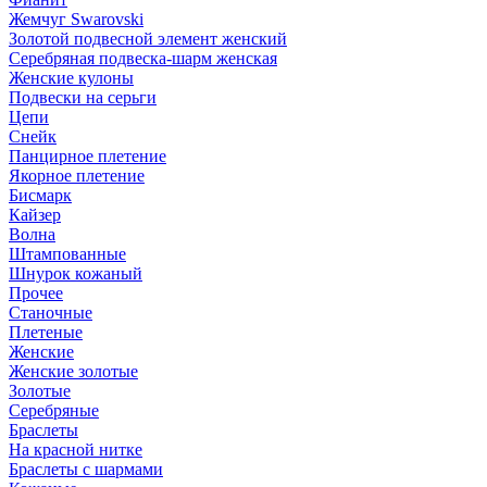
Жемчуг Swarovski
Золотой подвесной элемент женcкий
Серебряная подвеска-шарм женская
Женские кулоны
Подвески на серьги
Цепи
Снейк
Панцирное плетение
Якорное плетение
Бисмарк
Кайзер
Волна
Штампованные
Шнурок кожаный
Прочее
Станочные
Плетеные
Женские
Женские золотые
Золотые
Серебряные
Браслеты
На красной нитке
Браслеты с шармами