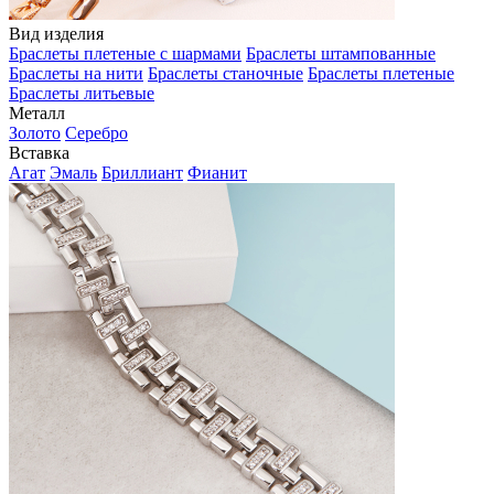
Вид изделия
Браслеты плетеные с шармами
Браслеты штампованные
Браслеты на нити
Браслеты станочные
Браслеты плетеные
Браслеты литьевые
Металл
Золото
Серебро
Вставка
Агат
Эмаль
Бриллиант
Фианит