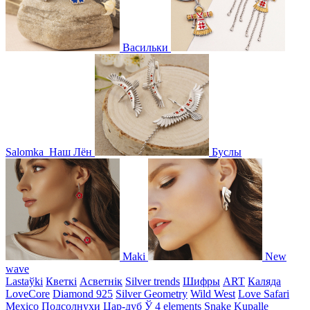
Васильки
Salomka
Наш Лён
Буслы
Maki
New
wave
Lastaўki
Кветкі
Асветнiк
Silver trends
Шифры
ART
Каляда
LoveCore
Diamond 925
Silver Geometry
Wild West
Love Safari
Mexico
Подсолнухи
Цар-дуб
Ў
4 elements
Snake
Kupalle