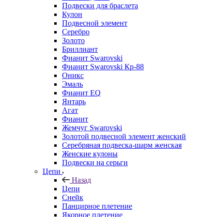
Подвески для браслета
Кулон
Подвесной элемент
Серебро
Золото
Бриллиант
Фианит Swarovski
Фианит Swarovski Кр-88
Оникс
Эмаль
Фианит EQ
Янтарь
Агат
Фианит
Жемчуг Swarovski
Золотой подвесной элемент женcкий
Серебряная подвеска-шарм женская
Женские кулоны
Подвески на серьги
Цепи
Назад
Цепи
Снейк
Панцирное плетение
Якорное плетение