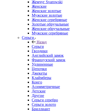
Жемчуг Svarowski
Женские
Женские золотые
Мужские золотые
Женские серебряные
Золотые обручальные
Женские обручальные
Мужские серебряные
Серьги
Назад
Серьги
Гвоздики
Английский замок
Французский замок
Удлиненные
Цепочки
Джекеты
Клаймберы
Конго
Асимметричные
Детские
Другие
Серьги серебро
Серьги золото
Бриллиант