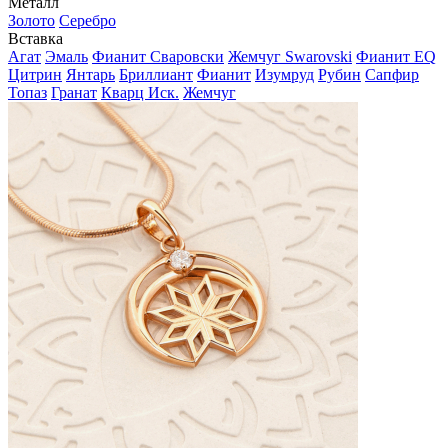
Металл
Золото
Серебро
Вставка
Агат
Эмаль
Фианит Сваровски
Жемчуг Swarovski
Фианит EQ
Цитрин
Янтарь
Бриллиант
Фианит
Изумруд
Рубин
Сапфир
Топаз
Гранат
Кварц Иск.
Жемчуг