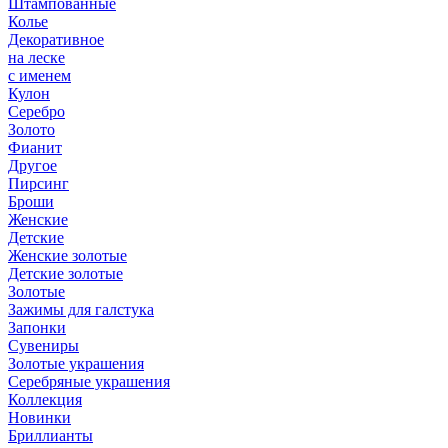
Штампованные
Колье
Декоративное
на леске
с именем
Кулон
Серебро
Золото
Фианит
Другое
Пирсинг
Броши
Женские
Детские
Женские золотые
Детские золотые
Золотые
Зажимы для галстука
Запонки
Сувениры
Золотые украшения
Серебряные украшения
Коллекция
Новинки
Бриллианты