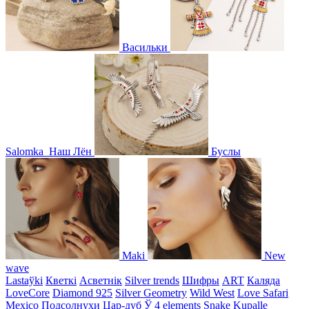
Васильки
Salomka
Наш Лён
Буслы
Maki
New
wave
Lastaўki
Кветкі
Асветнiк
Silver trends
Шифры
ART
Каляда
LoveCore
Diamond 925
Silver Geometry
Wild West
Love Safari
Mexico
Подсолнухи
Цар-дуб
Ў
4 elements
Snake
Kupalle