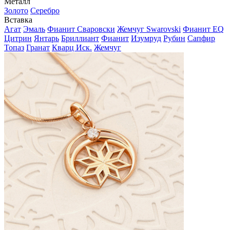
Металл
Золото
Серебро
Вставка
Агат
Эмаль
Фианит Сваровски
Жемчуг Swarovski
Фианит EQ
Цитрин
Янтарь
Бриллиант
Фианит
Изумруд
Рубин
Сапфир
Топаз
Гранат
Кварц Иск.
Жемчуг