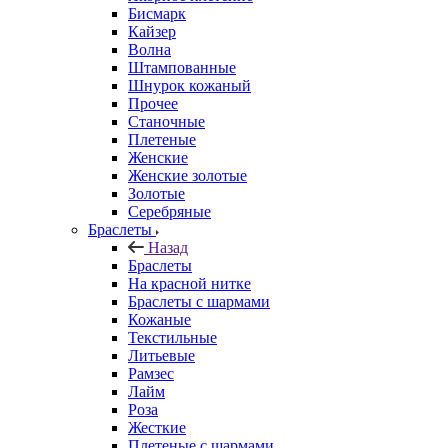
Бисмарк
Кайзер
Волна
Штампованные
Шнурок кожаный
Прочее
Станочные
Плетеные
Женские
Женские золотые
Золотые
Серебряные
Браслеты
Назад
Браслеты
На красной нитке
Браслеты с шармами
Кожаные
Текстильные
Литьевые
Рамзес
Лайм
Роза
Жесткие
Плетеные с шармами