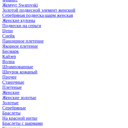
Жемчуг Swarovski
Золотой подвесной элемент женcкий
Серебряная подвеска-шарм женская
Женские кулоны
Подвески на серьги
Цепи
Снейк
Панцирное плетение
Якорное плетение
Бисмарк
Кайзер
Волна
Штампованные
Шнурок кожаный
Прочее
Станочные
Плетеные
Женские
Женские золотые
Золотые
Серебряные
Браслеты
На красной нитке
Браслеты с шармами