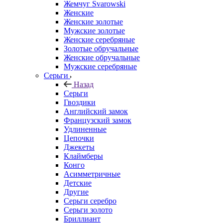
Жемчуг Svarowski
Женские
Женские золотые
Мужские золотые
Женские серебряные
Золотые обручальные
Женские обручальные
Мужские серебряные
Серьги
Назад
Серьги
Гвоздики
Английский замок
Французский замок
Удлиненные
Цепочки
Джекеты
Клаймберы
Конго
Асимметричные
Детские
Другие
Серьги серебро
Серьги золото
Бриллиант