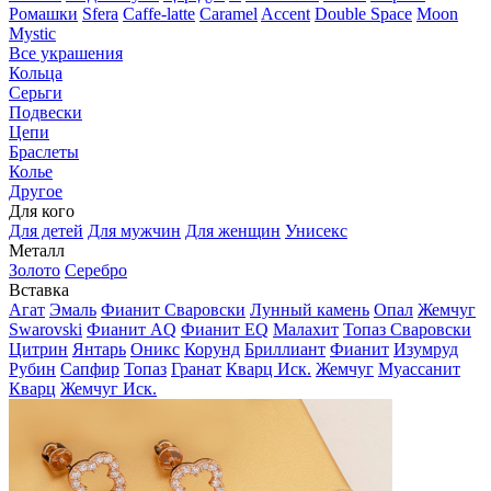
Ромашки
Sfera
Caffe-latte
Caramel
Accent
Double Space
Moon
Mystic
Все украшения
Кольца
Серьги
Подвески
Цепи
Браслеты
Колье
Другое
Для кого
Для детей
Для мужчин
Для женщин
Унисекс
Металл
Золото
Серебро
Вставка
Агат
Эмаль
Фианит Сваровски
Лунный камень
Опал
Жемчуг
Swarovski
Фианит AQ
Фианит EQ
Малахит
Топаз Сваровски
Цитрин
Янтарь
Оникс
Корунд
Бриллиант
Фианит
Изумруд
Рубин
Сапфир
Топаз
Гранат
Кварц Иск.
Жемчуг
Муассанит
Кварц
Жемчуг Иск.