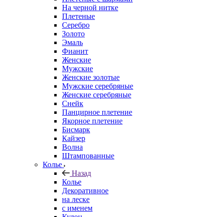
На черной нитке
Плетеные
Серебро
Золото
Эмаль
Фианит
Женские
Мужские
Женские золотые
Мужские серебряные
Женские серебряные
Снейк
Панцирное плетение
Якорное плетение
Бисмарк
Кайзер
Волна
Штампованные
Колье
Назад
Колье
Декоративное
на леске
с именем
Кулон