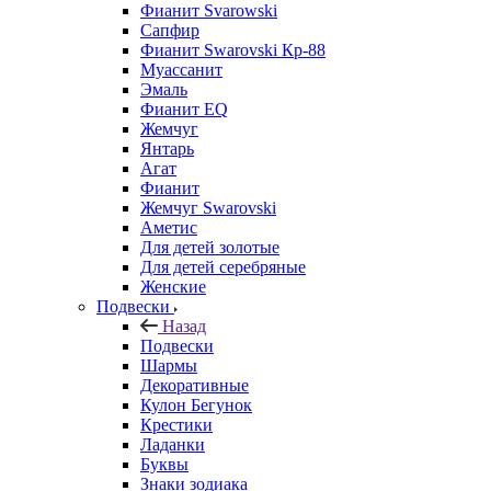
Фианит Svarowski
Сапфир
Фианит Swarovski Кр-88
Муассанит
Эмаль
Фианит EQ
Жемчуг
Янтарь
Агат
Фианит
Жемчуг Swarovski
Аметис
Для детей золотые
Для детей серебряные
Женские
Подвески
Назад
Подвески
Шармы
Декоративные
Кулон Бегунок
Крестики
Ладанки
Буквы
Знаки зодиака