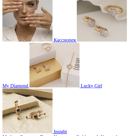
Кассиопея
My Diamond
Lucky Girl
Insight