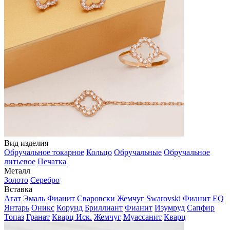
Вид изделия
Обручальное токарное
Кольцо
Обручальные
Обручальное
литьевое
Печатка
Металл
Золото
Серебро
Вставка
Агат
Эмаль
Фианит Сваровски
Жемчуг Swarovski
Фианит EQ
Янтарь
Оникс
Корунд
Бриллиант
Фианит
Изумруд
Сапфир
Топаз
Гранат
Кварц Иск.
Жемчуг
Муассанит
Кварц