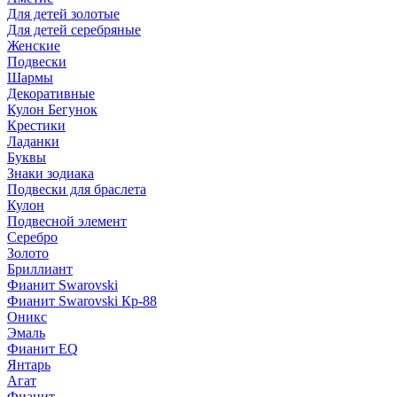
Для детей золотые
Для детей серебряные
Женские
Подвески
Шармы
Декоративные
Кулон Бегунок
Крестики
Ладанки
Буквы
Знаки зодиака
Подвески для браслета
Кулон
Подвесной элемент
Серебро
Золото
Бриллиант
Фианит Swarovski
Фианит Swarovski Кр-88
Оникс
Эмаль
Фианит EQ
Янтарь
Агат
Фианит