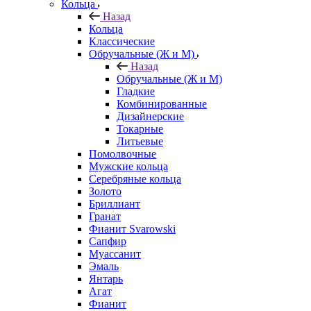
Кольца
Назад
Кольца
Классические
Обручальные (Ж и М)
Назад
Обручальные (Ж и М)
Гладкие
Комбинированные
Дизайнерские
Токарные
Литьевые
Помолвочные
Мужские кольца
Серебряные кольца
Золото
Бриллиант
Гранат
Фианит Svarowski
Сапфир
Муассанит
Эмаль
Янтарь
Агат
Фианит