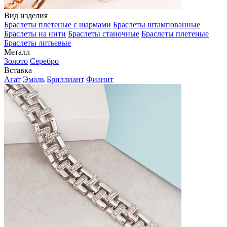
Вид изделия
Браслеты плетеные с шармами
Браслеты штампованные
Браслеты на нити
Браслеты станочные
Браслеты плетеные
Браслеты литьевые
Металл
Золото
Серебро
Вставка
Агат
Эмаль
Бриллиант
Фианит