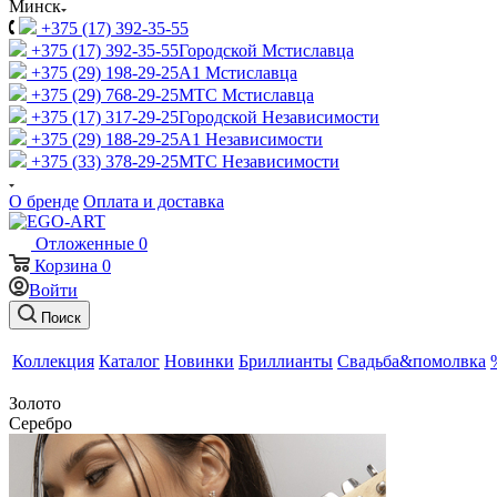
Минск
+375 (17) 392-35-55
+375 (17) 392-35-55
Городской Мстиславца
+375 (29) 198-29-25
A1 Мстиславца
+375 (29) 768-29-25
МТС Мстиславца
+375 (17) 317-29-25
Городской Независимости
+375 (29) 188-29-25
A1 Независимости
+375 (33) 378-29-25
МТС Независимости
О бренде
Оплата и доставка
Отложенные
0
Корзина
0
Войти
Поиск
Коллекция
Каталог
Новинки
Бриллианты
Свадьба&помолвка
Золото
Серебро