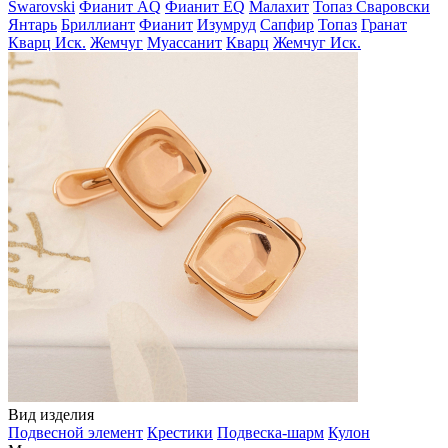
Swarovski
Фианит AQ
Фианит EQ
Малахит
Топаз Сваровски
Янтарь
Бриллиант
Фианит
Изумруд
Сапфир
Топаз
Гранат
Кварц Иск.
Жемчуг
Муассанит
Кварц
Жемчуг Иск.
Вид изделия
Подвесной элемент
Крестики
Подвеска-шарм
Кулон