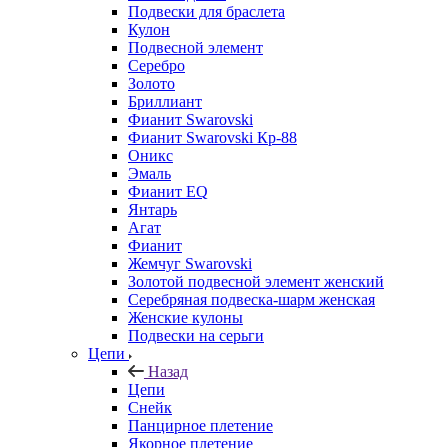
Подвески для браслета
Кулон
Подвесной элемент
Серебро
Золото
Бриллиант
Фианит Swarovski
Фианит Swarovski Кр-88
Оникс
Эмаль
Фианит EQ
Янтарь
Агат
Фианит
Жемчуг Swarovski
Золотой подвесной элемент женcкий
Серебряная подвеска-шарм женская
Женские кулоны
Подвески на серьги
Цепи
Назад
Цепи
Снейк
Панцирное плетение
Якорное плетение