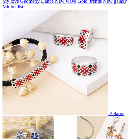
My love
Geometry
Dance
New wave
Gold_trends
New galaxy
Minimalist
Belarus