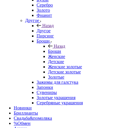
Серебро
Золото
Фианит
Другое
Назад
Другое
Пирсинг
Броши
Назад
Броши
Женские
Детские
Женские золотые
Детские золотые
Золотые
Зажимы для галстука
Запонки
Сувениры
Золотые украшения
Серебряные украшения
Новинки
Бриллианты
Свадьба&помолвка
%Обмен