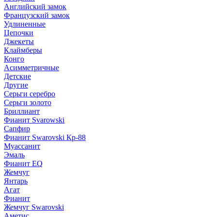
Английский замок
Французский замок
Удлиненные
Цепочки
Джекеты
Клаймберы
Конго
Асимметричные
Детские
Другие
Серьги серебро
Серьги золото
Бриллиант
Фианит Svarowski
Сапфир
Фианит Swarovski Кр-88
Муассанит
Эмаль
Фианит EQ
Жемчуг
Янтарь
Агат
Фианит
Жемчуг Swarovski
Аметис