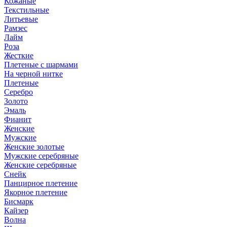
Кожаные
Текстильные
Литьевые
Рамзес
Лайм
Роза
Жесткие
Плетеные с шармами
На черной нитке
Плетеные
Серебро
Золото
Эмаль
Фианит
Женские
Мужские
Женские золотые
Мужские серебряные
Женские серебряные
Снейк
Панцирное плетение
Якорное плетение
Бисмарк
Кайзер
Волна