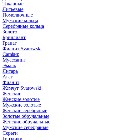
Токарные
Литьевые
Помолвочные
Мужские кольца
Серебряные кольца
Золото
Бриллиант
Гранат
Фианит Svarowski
Сапфир
Муассанит
Эмаль
Янтарь
Агат
Фианит
Жемчуг Svarowski
Женские
Женские золотые
Мужские золотые
Женские серебряные
Золотые обручальные
Женские обручальные
Мужские серебряные
Серьги
Гвоздики