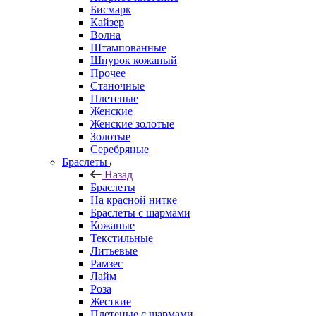
Бисмарк
Кайзер
Волна
Штампованные
Шнурок кожаный
Прочее
Станочные
Плетеные
Женские
Женские золотые
Золотые
Серебряные
Браслеты
Назад
Браслеты
На красной нитке
Браслеты с шармами
Кожаные
Текстильные
Литьевые
Рамзес
Лайм
Роза
Жесткие
Плетеные с шармами