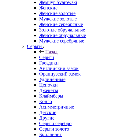
Жемчуг Svarowski
Женские
Женские золотые
Мужские золотые
Женские серебряные
Золотые обручальные
Женские обручальные
Мужские серебряные
Серьги
Назад
Серьги
Гвоздики
Английский замок
Французский замок
Удлиненные
Цепочки
Джекеты
Клаймберы
Конго
Асимметричные
Детские
Другие
Серьги серебро
Серьги золото
Бриллиант