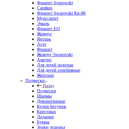
Фианит Svarowski
Сапфир
Фианит Swarovski Кр-88
Муассанит
Эмаль
Фианит EQ
Жемчуг
Янтарь
Агат
Фианит
Жемчуг Swarovski
Аметис
Для детей золотые
Для детей серебряные
Женские
Подвески
Назад
Подвески
Шармы
Декоративные
Кулон Бегунок
Крестики
Ладанки
Буквы
Знаки зодиака