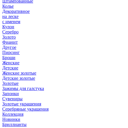
Штампованные
Колье
Декоративное
на леске
с именем
Кулон
Серебро
Золото
Фианит
Другое
Пирсинг
Броши
Женские
Детские
Женские золотые
Детские золотые
Золотые
Зажимы для галстука
Запонки
Сувениры
Золотые украшения
Серебряные украшения
Коллекция
Новинки
Бриллианты