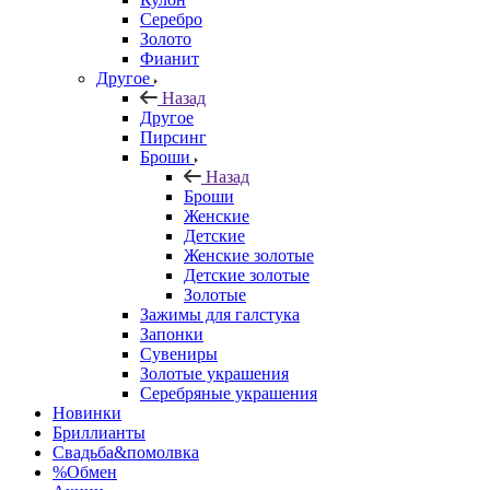
Серебро
Золото
Фианит
Другое
Назад
Другое
Пирсинг
Броши
Назад
Броши
Женские
Детские
Женские золотые
Детские золотые
Золотые
Зажимы для галстука
Запонки
Сувениры
Золотые украшения
Серебряные украшения
Новинки
Бриллианты
Свадьба&помолвка
%Обмен