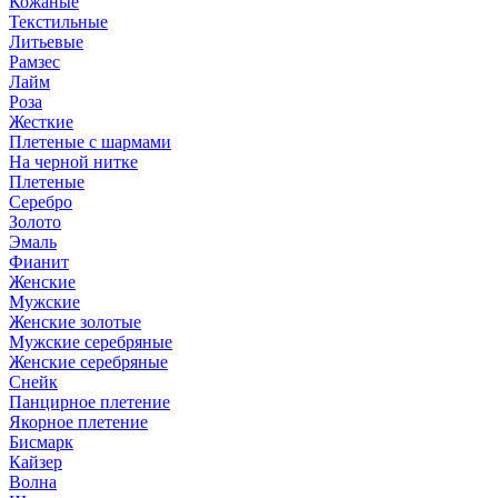
Кожаные
Текстильные
Литьевые
Рамзес
Лайм
Роза
Жесткие
Плетеные с шармами
На черной нитке
Плетеные
Серебро
Золото
Эмаль
Фианит
Женские
Мужские
Женские золотые
Мужские серебряные
Женские серебряные
Снейк
Панцирное плетение
Якорное плетение
Бисмарк
Кайзер
Волна