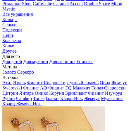
Ромашки
Sfera
Caffe-latte
Caramel
Accent
Double Space
Moon
Mystic
Все украшения
Кольца
Серьги
Подвески
Цепи
Браслеты
Колье
Другое
Для кого
Для детей
Для мужчин
Для женщин
Унисекс
Металл
Золото
Серебро
Вставка
Агат
Эмаль
Фианит Сваровски
Лунный камень
Опал
Жемчуг
Swarovski
Фианит AQ
Фианит EQ
Малахит
Топаз Сваровски
Цитрин
Янтарь
Оникс
Корунд
Бриллиант
Фианит
Изумруд
Рубин
Сапфир
Топаз
Гранат
Кварц Иск.
Жемчуг
Муассанит
Кварц
Жемчуг Иск.