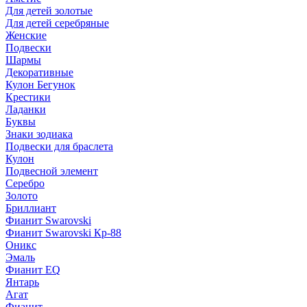
Для детей золотые
Для детей серебряные
Женские
Подвески
Шармы
Декоративные
Кулон Бегунок
Крестики
Ладанки
Буквы
Знаки зодиака
Подвески для браслета
Кулон
Подвесной элемент
Серебро
Золото
Бриллиант
Фианит Swarovski
Фианит Swarovski Кр-88
Оникс
Эмаль
Фианит EQ
Янтарь
Агат
Фианит