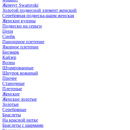
Жемчуг Swarovski
Золотой подвесной элемент женcкий
Серебряная подвеска-шарм женская
Женские кулоны
Подвески на серьги
Цепи
Снейк
Панцирное плетение
Якорное плетение
Бисмарк
Кайзер
Волна
Штампованные
Шнурок кожаный
Прочее
Станочные
Плетеные
Женские
Женские золотые
Золотые
Серебряные
Браслеты
На красной нитке
Браслеты с шармами