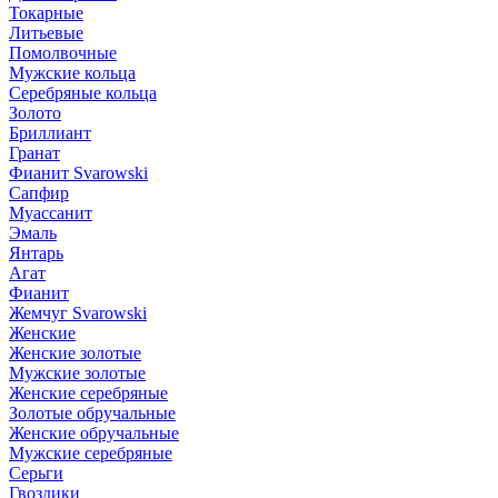
Токарные
Литьевые
Помолвочные
Мужские кольца
Серебряные кольца
Золото
Бриллиант
Гранат
Фианит Svarowski
Сапфир
Муассанит
Эмаль
Янтарь
Агат
Фианит
Жемчуг Svarowski
Женские
Женские золотые
Мужские золотые
Женские серебряные
Золотые обручальные
Женские обручальные
Мужские серебряные
Серьги
Гвоздики