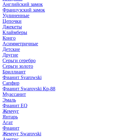
Английский замок
Французский замок
Удлиненные
Цепочки
Джекеты
Клаймберы
Конго
Асимметричные
Детские
Другие
Серьги серебро
Серьги золото
Бриллиант
Фианит Svarowski
Сапфир
Фианит Swarovski Кр-88
Муассанит
Эмаль
Фианит EQ
Жемчуг
Янтарь
Агат
Фианит
Жемчуг Swarovski
Аметис