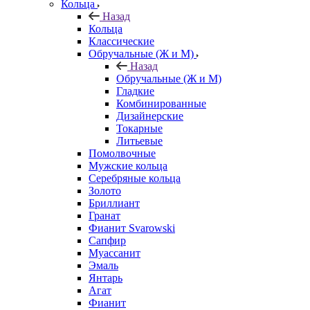
Кольца
Назад
Кольца
Классические
Обручальные (Ж и М)
Назад
Обручальные (Ж и М)
Гладкие
Комбинированные
Дизайнерские
Токарные
Литьевые
Помолвочные
Мужские кольца
Серебряные кольца
Золото
Бриллиант
Гранат
Фианит Svarowski
Сапфир
Муассанит
Эмаль
Янтарь
Агат
Фианит