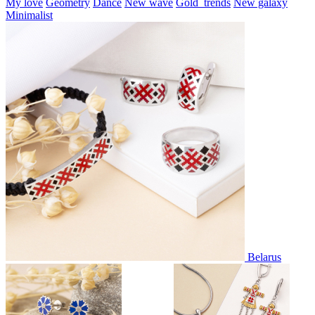
My love
Geometry
Dance
New wave
Gold_trends
New galaxy
Minimalist
Belarus