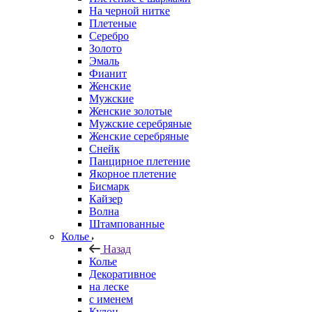
На черной нитке
Плетеные
Серебро
Золото
Эмаль
Фианит
Женские
Мужские
Женские золотые
Мужские серебряные
Женские серебряные
Снейк
Панцирное плетение
Якорное плетение
Бисмарк
Кайзер
Волна
Штампованные
Колье
Назад
Колье
Декоративное
на леске
с именем
Кулон