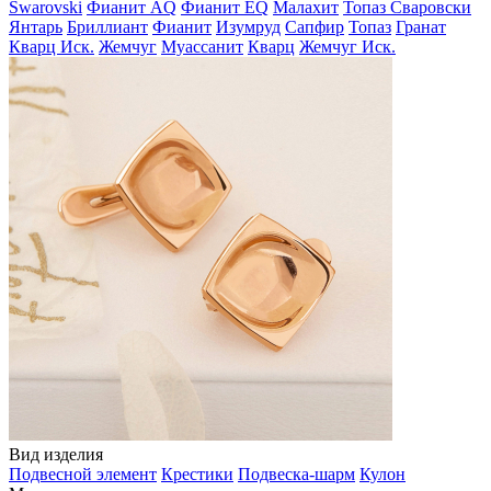
Swarovski
Фианит AQ
Фианит EQ
Малахит
Топаз Сваровски
Янтарь
Бриллиант
Фианит
Изумруд
Сапфир
Топаз
Гранат
Кварц Иск.
Жемчуг
Муассанит
Кварц
Жемчуг Иск.
Вид изделия
Подвесной элемент
Крестики
Подвеска-шарм
Кулон