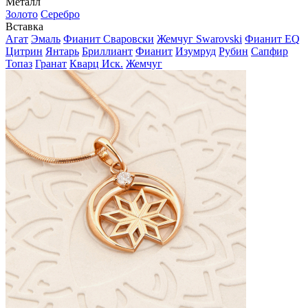
Металл
Золото
Серебро
Вставка
Агат
Эмаль
Фианит Сваровски
Жемчуг Swarovski
Фианит EQ
Цитрин
Янтарь
Бриллиант
Фианит
Изумруд
Рубин
Сапфир
Топаз
Гранат
Кварц Иск.
Жемчуг