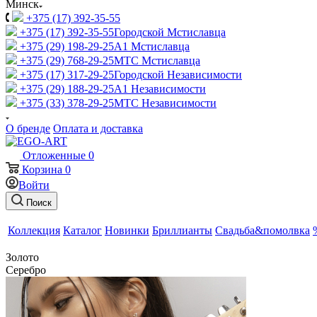
Минск
+375 (17) 392-35-55
+375 (17) 392-35-55
Городской Мстиславца
+375 (29) 198-29-25
A1 Мстиславца
+375 (29) 768-29-25
МТС Мстиславца
+375 (17) 317-29-25
Городской Независимости
+375 (29) 188-29-25
A1 Независимости
+375 (33) 378-29-25
МТС Независимости
О бренде
Оплата и доставка
Отложенные
0
Корзина
0
Войти
Поиск
Коллекция
Каталог
Новинки
Бриллианты
Свадьба&помолвка
Золото
Серебро