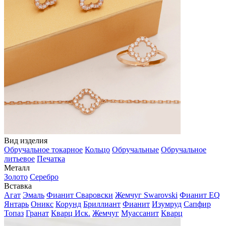
Вид изделия
Обручальное токарное
Кольцо
Обручальные
Обручальное
литьевое
Печатка
Металл
Золото
Серебро
Вставка
Агат
Эмаль
Фианит Сваровски
Жемчуг Swarovski
Фианит EQ
Янтарь
Оникс
Корунд
Бриллиант
Фианит
Изумруд
Сапфир
Топаз
Гранат
Кварц Иск.
Жемчуг
Муассанит
Кварц