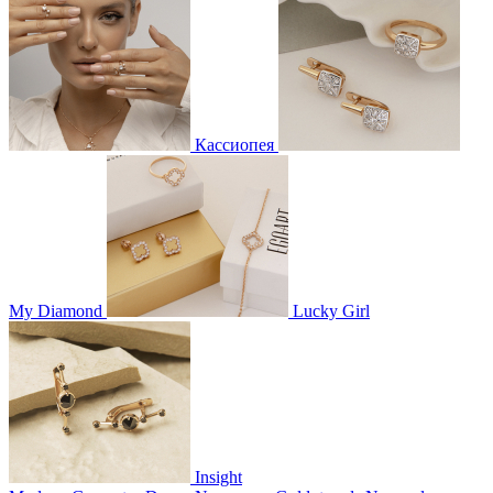
Кассиопея
My Diamond
Lucky Girl
Insight