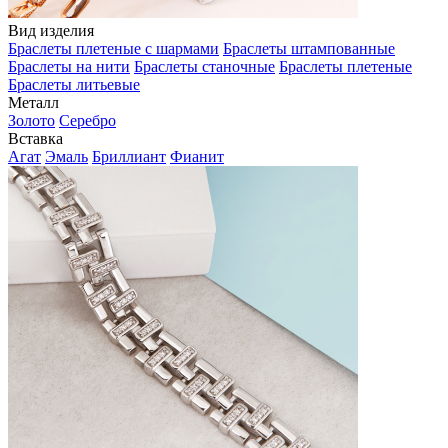
Вид изделия
Браслеты плетеные с шармами
Браслеты штампованные
Браслеты на нити
Браслеты станочные
Браслеты плетеные
Браслеты литьевые
Металл
Золото
Серебро
Вставка
Агат
Эмаль
Бриллиант
Фианит