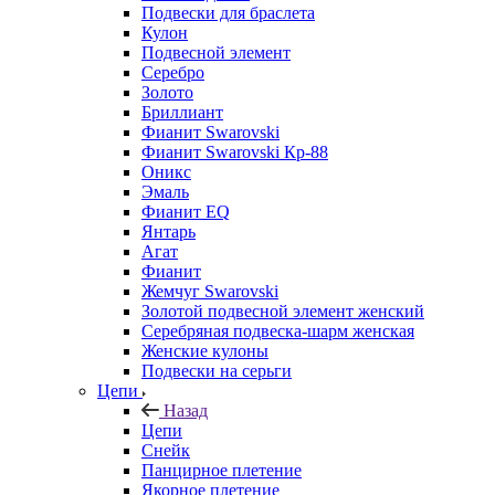
Подвески для браслета
Кулон
Подвесной элемент
Серебро
Золото
Бриллиант
Фианит Swarovski
Фианит Swarovski Кр-88
Оникс
Эмаль
Фианит EQ
Янтарь
Агат
Фианит
Жемчуг Swarovski
Золотой подвесной элемент женcкий
Серебряная подвеска-шарм женская
Женские кулоны
Подвески на серьги
Цепи
Назад
Цепи
Снейк
Панцирное плетение
Якорное плетение