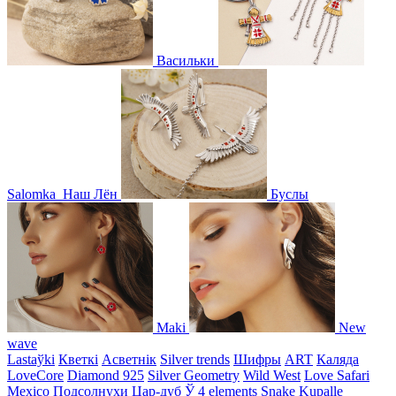
Васильки
Salomka
Наш Лён
Буслы
Maki
New
wave
Lastaўki
Кветкі
Асветнiк
Silver trends
Шифры
ART
Каляда
LoveCore
Diamond 925
Silver Geometry
Wild West
Love Safari
Mexico
Подсолнухи
Цар-дуб
Ў
4 elements
Snake
Kupalle