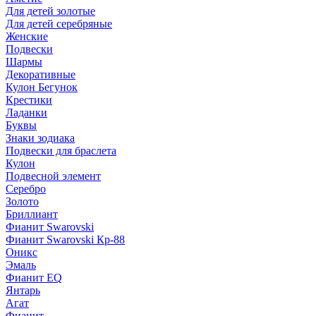
Для детей золотые
Для детей серебряные
Женские
Подвески
Шармы
Декоративные
Кулон Бегунок
Крестики
Ладанки
Буквы
Знаки зодиака
Подвески для браслета
Кулон
Подвесной элемент
Серебро
Золото
Бриллиант
Фианит Swarovski
Фианит Swarovski Кр-88
Оникс
Эмаль
Фианит EQ
Янтарь
Агат
Фианит