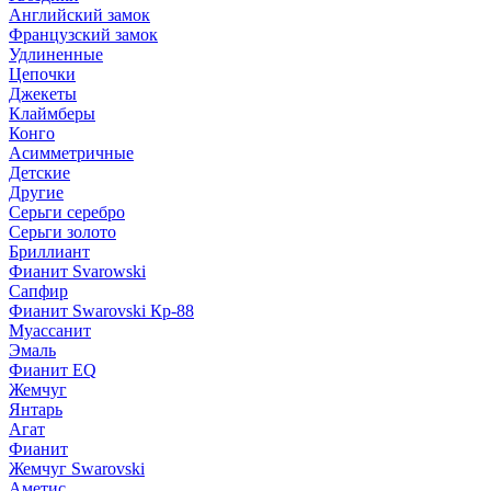
Английский замок
Французский замок
Удлиненные
Цепочки
Джекеты
Клаймберы
Конго
Асимметричные
Детские
Другие
Серьги серебро
Серьги золото
Бриллиант
Фианит Svarowski
Сапфир
Фианит Swarovski Кр-88
Муассанит
Эмаль
Фианит EQ
Жемчуг
Янтарь
Агат
Фианит
Жемчуг Swarovski
Аметис