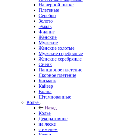
На черной нитке
Плетеные
Серебро
Золото
Эмаль
Фианит
Женские
Мужские
Женские золотые
Мужские серебряные
Женские серебряные
Снейк
Панцирное плетение
Якорное плетение
Бисмарк
Кайзер
Волна
Штампованные
Колье
Назад
Колье
Декоративное
на леске
с именем
Кулон