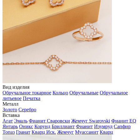
Вид изделия
Обручальное токарное
Кольцо
Обручальные
Обручальное
литьевое
Печатка
Металл
Золото
Серебро
Вставка
Агат
Эмаль
Фианит Сваровски
Жемчуг Swarovski
Фианит EQ
Янтарь
Оникс
Корунд
Бриллиант
Фианит
Изумруд
Сапфир
Топаз
Гранат
Кварц Иск.
Жемчуг
Муассанит
Кварц