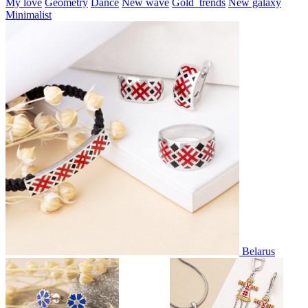
My love
Geometry
Dance
New wave
Gold_trends
New galaxy
Minimalist
Belarus