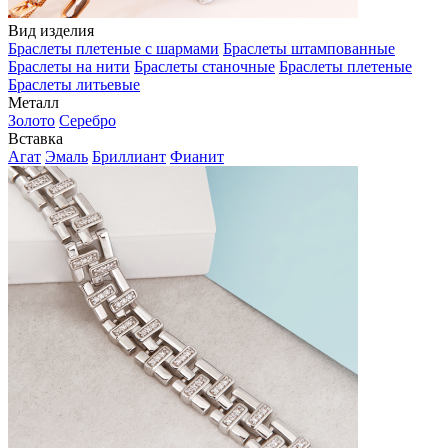
Вид изделия
Браслеты плетеные с шармами
Браслеты штампованные
Браслеты на нити
Браслеты станочные
Браслеты плетеные
Браслеты литьевые
Металл
Золото
Серебро
Вставка
Агат
Эмаль
Бриллиант
Фианит