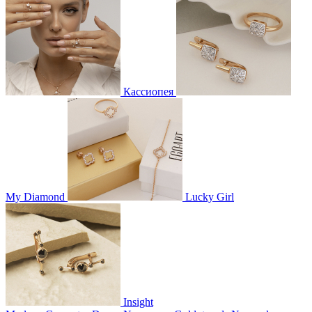
Кассиопея
My Diamond
Lucky Girl
Insight