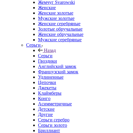
Жемчуг Svarowski
Женские
Женские золотые
Мужские золотые
Женские серебряные
Золотые обручальные
Женские обручальные
Мужские серебряные
Серьги
Назад
Серьги
Гвоздики
Английский замок
Французский замок
Удлиненные
Цепочки
Джекеты
Клаймберы
Конго
Асимметричные
Детские
Другие
Серьги серебро
Серьги золото
Бриллиант