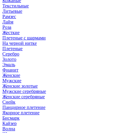
Кожаные
Текстильные
Литьевые
Рамзес
Лайм
Роза
Жесткие
Плетеные с шармами
На черной нитке
Плетеные
Серебро
Золото
Эмаль
Фианит
Женские
Мужские
Женские золотые
Мужские серебряные
Женские серебряные
Снейк
Панцирное плетение
Якорное плетение
Бисмарк
Кайзер
Волна