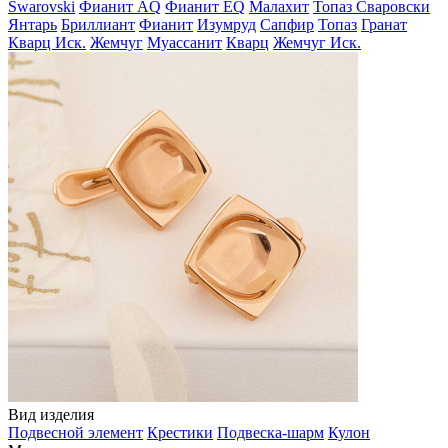
Swarovski
Фианит AQ
Фианит EQ
Малахит
Топаз Сваровски
Янтарь
Бриллиант
Фианит
Изумруд
Сапфир
Топаз
Гранат
Кварц Иск.
Жемчуг
Муассанит
Кварц
Жемчуг Иск.
Вид изделия
Подвесной элемент
Крестики
Подвеска-шарм
Кулон