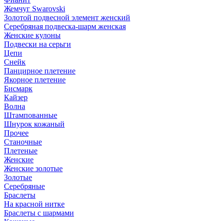
Жемчуг Swarovski
Золотой подвесной элемент женcкий
Серебряная подвеска-шарм женская
Женские кулоны
Подвески на серьги
Цепи
Снейк
Панцирное плетение
Якорное плетение
Бисмарк
Кайзер
Волна
Штампованные
Шнурок кожаный
Прочее
Станочные
Плетеные
Женские
Женские золотые
Золотые
Серебряные
Браслеты
На красной нитке
Браслеты с шармами