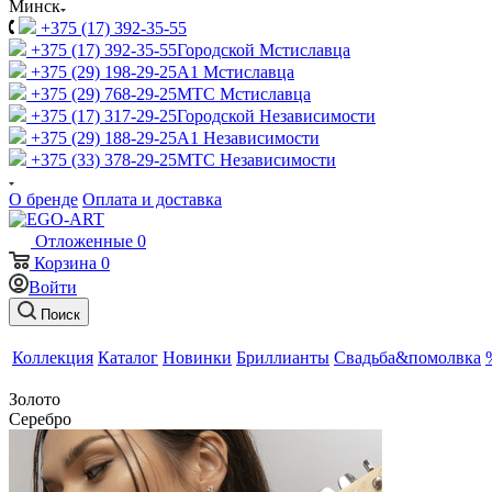
Минск
+375 (17) 392-35-55
+375 (17) 392-35-55
Городской Мстиславца
+375 (29) 198-29-25
A1 Мстиславца
+375 (29) 768-29-25
МТС Мстиславца
+375 (17) 317-29-25
Городской Независимости
+375 (29) 188-29-25
A1 Независимости
+375 (33) 378-29-25
МТС Независимости
О бренде
Оплата и доставка
Отложенные
0
Корзина
0
Войти
Поиск
Коллекция
Каталог
Новинки
Бриллианты
Свадьба&помолвка
Золото
Серебро