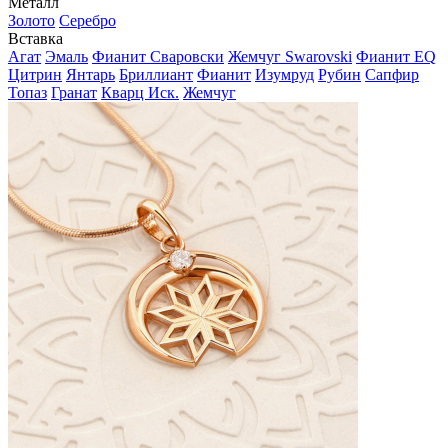
Металл
Золото
Серебро
Вставка
Агат
Эмаль
Фианит Сваровски
Жемчуг Swarovski
Фианит EQ
Цитрин
Янтарь
Бриллиант
Фианит
Изумруд
Рубин
Сапфир
Топаз
Гранат
Кварц Иск.
Жемчуг