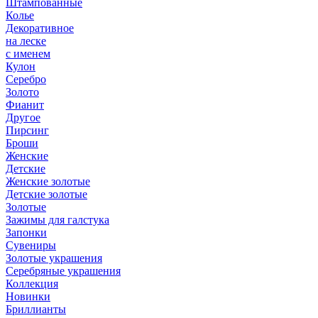
Штампованные
Колье
Декоративное
на леске
с именем
Кулон
Серебро
Золото
Фианит
Другое
Пирсинг
Броши
Женские
Детские
Женские золотые
Детские золотые
Золотые
Зажимы для галстука
Запонки
Сувениры
Золотые украшения
Серебряные украшения
Коллекция
Новинки
Бриллианты