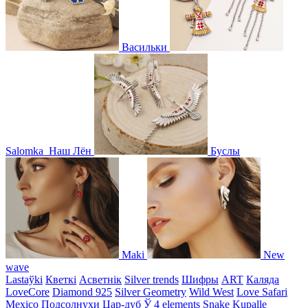
Васильки
Salomka
Наш Лён
Буслы
Maki
New
wave
Lastaўki
Кветкі
Асветнiк
Silver trends
Шифры
ART
Каляда
LoveCore
Diamond 925
Silver Geometry
Wild West
Love Safari
Mexico
Подсолнухи
Цар-дуб
Ў
4 elements
Snake
Kupalle