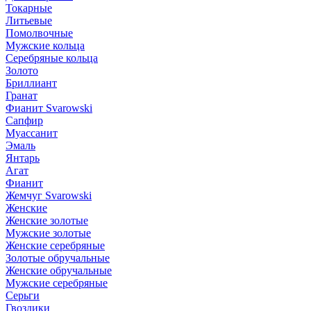
Токарные
Литьевые
Помолвочные
Мужские кольца
Серебряные кольца
Золото
Бриллиант
Гранат
Фианит Svarowski
Сапфир
Муассанит
Эмаль
Янтарь
Агат
Фианит
Жемчуг Svarowski
Женские
Женские золотые
Мужские золотые
Женские серебряные
Золотые обручальные
Женские обручальные
Мужские серебряные
Серьги
Гвоздики