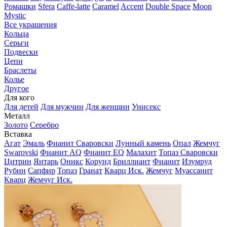
Ромашки
Sfera
Caffe-latte
Caramel
Accent
Double Space
Moon
Mystic
Все украшения
Кольца
Серьги
Подвески
Цепи
Браслеты
Колье
Другое
Для кого
Для детей
Для мужчин
Для женщин
Унисекс
Металл
Золото
Серебро
Вставка
Агат
Эмаль
Фианит Сваровски
Лунный камень
Опал
Жемчуг
Swarovski
Фианит AQ
Фианит EQ
Малахит
Топаз Сваровски
Цитрин
Янтарь
Оникс
Корунд
Бриллиант
Фианит
Изумруд
Рубин
Сапфир
Топаз
Гранат
Кварц Иск.
Жемчуг
Муассанит
Кварц
Жемчуг Иск.