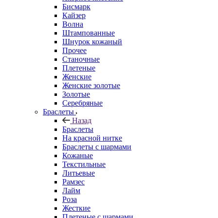
Бисмарк
Кайзер
Волна
Штампованные
Шнурок кожаный
Прочее
Станочные
Плетеные
Женские
Женские золотые
Золотые
Серебряные
Браслеты
Назад
Браслеты
На красной нитке
Браслеты с шармами
Кожаные
Текстильные
Литьевые
Рамзес
Лайм
Роза
Жесткие
Плетеные с шармами