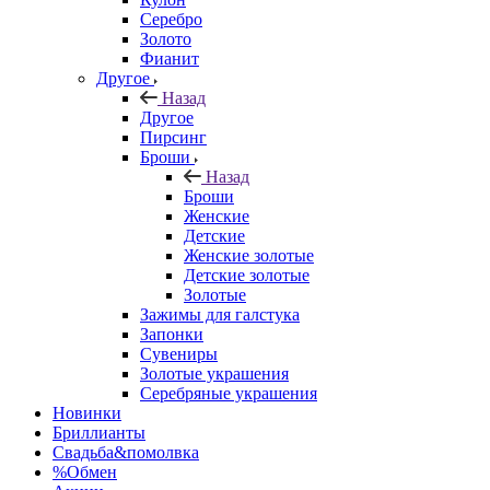
Серебро
Золото
Фианит
Другое
Назад
Другое
Пирсинг
Броши
Назад
Броши
Женские
Детские
Женские золотые
Детские золотые
Золотые
Зажимы для галстука
Запонки
Сувениры
Золотые украшения
Серебряные украшения
Новинки
Бриллианты
Свадьба&помолвка
%Обмен