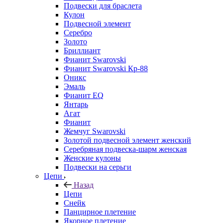
Подвески для браслета
Кулон
Подвесной элемент
Серебро
Золото
Бриллиант
Фианит Swarovski
Фианит Swarovski Кр-88
Оникс
Эмаль
Фианит EQ
Янтарь
Агат
Фианит
Жемчуг Swarovski
Золотой подвесной элемент женcкий
Серебряная подвеска-шарм женская
Женские кулоны
Подвески на серьги
Цепи
Назад
Цепи
Снейк
Панцирное плетение
Якорное плетение