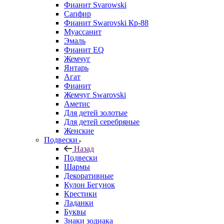
Фианит Svarowski
Сапфир
Фианит Swarovski Кр-88
Муассанит
Эмаль
Фианит EQ
Жемчуг
Янтарь
Агат
Фианит
Жемчуг Swarovski
Аметис
Для детей золотые
Для детей серебряные
Женские
Подвески
Назад
Подвески
Шармы
Декоративные
Кулон Бегунок
Крестики
Ладанки
Буквы
Знаки зодиака