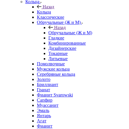
Кольца
Назад
Кольца
Классические
Обручальные (Ж и М)
Назад
Обручальные (Ж и М)
Гладкие
Комбинированные
Дизайнерские
Токарные
Литьевые
Помолвочные
Мужские кольца
Серебряные кольца
Золото
Бриллиант
Гранат
Фианит Svarowski
Сапфир
Муассанит
Эмаль
Янтарь
Агат
Фианит