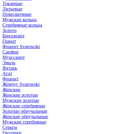
Токарные
Литьевые
Помолвочные
Мужские кольца
Серебряные кольца
Золото
Бриллиант
Гранат
Фианит Svarowski
Сапфир
Муассанит
Эмаль
Янтарь
Агат
Фианит
Жемчуг Svarowski
Женские
Женские золотые
Мужские золотые
Женские серебряные
Золотые обручальные
Женские обручальные
Мужские серебряные
Серьги
Гвоздики