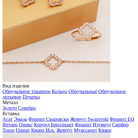
Вид изделия
Обручальное токарное
Кольцо
Обручальные
Обручальное
литьевое
Печатка
Металл
Золото
Серебро
Вставка
Агат
Эмаль
Фианит Сваровски
Жемчуг Swarovski
Фианит EQ
Янтарь
Оникс
Корунд
Бриллиант
Фианит
Изумруд
Сапфир
Топаз
Гранат
Кварц Иск.
Жемчуг
Муассанит
Кварц