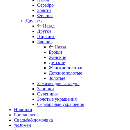
Серебро
Золото
Фианит
Другое
Назад
Другое
Пирсинг
Броши
Назад
Броши
Женские
Детские
Женские золотые
Детские золотые
Золотые
Зажимы для галстука
Запонки
Сувениры
Золотые украшения
Серебряные украшения
Новинки
Бриллианты
Свадьба&помолвка
%Обмен