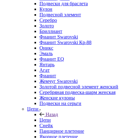
Подвески для браслета
Кулон
Подвесной элемент
Серебро
Золото
Бриллиант
Фианит Swarovski
Фианит Swarovski Кр-88
Оникс
Эмаль
Фианит EQ
Янтарь
Агат
Фианит
Жемчуг Swarovski
Золотой подвесной элемент женcкий
Серебряная подвеска-шарм женская
Женские кулоны
Подвески на серьги
Цепи
Назад
Цепи
Снейк
Панцирное плетение
Якорное плетение