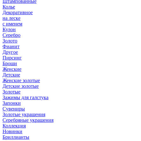
Штампованные
Колье
Декоративное
на леске
с именем
Кулон
Серебро
Золото
Фианит
Другое
Пирсинг
Броши
Женские
Детские
Женские золотые
Детские золотые
Золотые
Зажимы для галстука
Запонки
Сувениры
Золотые украшения
Серебряные украшения
Коллекция
Новинки
Бриллианты