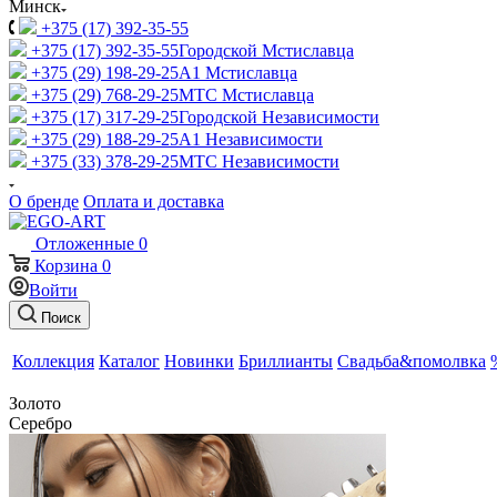
Минск
+375 (17) 392-35-55
+375 (17) 392-35-55
Городской Мстиславца
+375 (29) 198-29-25
A1 Мстиславца
+375 (29) 768-29-25
МТС Мстиславца
+375 (17) 317-29-25
Городской Независимости
+375 (29) 188-29-25
A1 Независимости
+375 (33) 378-29-25
МТС Независимости
О бренде
Оплата и доставка
Отложенные
0
Корзина
0
Войти
Поиск
Коллекция
Каталог
Новинки
Бриллианты
Свадьба&помолвка
Золото
Серебро