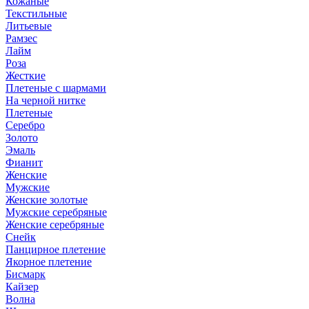
Кожаные
Текстильные
Литьевые
Рамзес
Лайм
Роза
Жесткие
Плетеные с шармами
На черной нитке
Плетеные
Серебро
Золото
Эмаль
Фианит
Женские
Мужские
Женские золотые
Мужские серебряные
Женские серебряные
Снейк
Панцирное плетение
Якорное плетение
Бисмарк
Кайзер
Волна