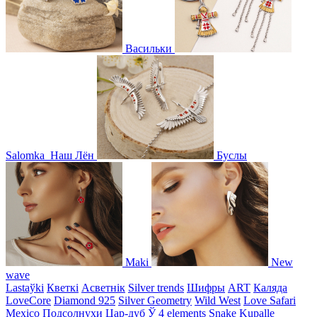
Васильки
Salomka
Наш Лён
Буслы
Maki
New
wave
Lastaўki
Кветкі
Асветнiк
Silver trends
Шифры
ART
Каляда
LoveCore
Diamond 925
Silver Geometry
Wild West
Love Safari
Mexico
Подсолнухи
Цар-дуб
Ў
4 elements
Snake
Kupalle