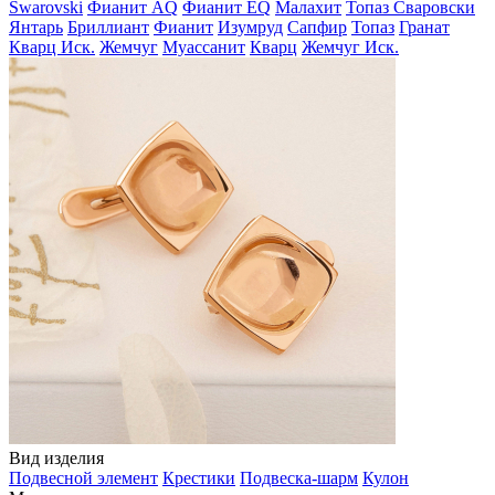
Swarovski
Фианит AQ
Фианит EQ
Малахит
Топаз Сваровски
Янтарь
Бриллиант
Фианит
Изумруд
Сапфир
Топаз
Гранат
Кварц Иск.
Жемчуг
Муассанит
Кварц
Жемчуг Иск.
Вид изделия
Подвесной элемент
Крестики
Подвеска-шарм
Кулон