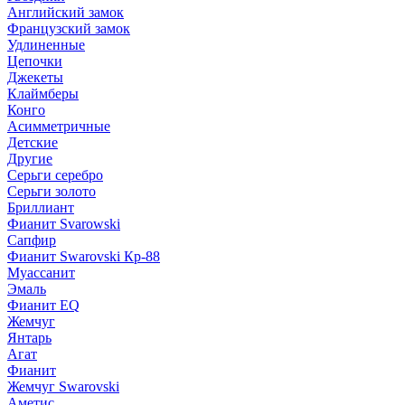
Английский замок
Французский замок
Удлиненные
Цепочки
Джекеты
Клаймберы
Конго
Асимметричные
Детские
Другие
Серьги серебро
Серьги золото
Бриллиант
Фианит Svarowski
Сапфир
Фианит Swarovski Кр-88
Муассанит
Эмаль
Фианит EQ
Жемчуг
Янтарь
Агат
Фианит
Жемчуг Swarovski
Аметис