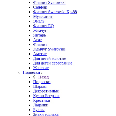
Фианит Svarowski
Сапфир
Фианит Swarovski Кр-88
Муассанит
Эмаль
Фианит EQ
Жемчуг
Янтарь
Агат
Фианит
Жемчуг Swarovski
Аметис
Для детей золотые
Для детей серебряные
Женские
Подвески
Назад
Подвески
Шармы
Декоративные
Кулон Бегунок
Крестики
Ладанки
Буквы
Знаки зодиака