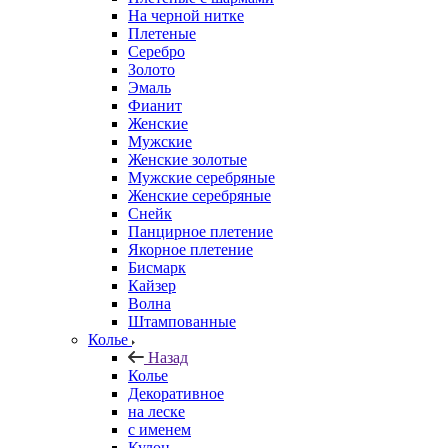
На черной нитке
Плетеные
Серебро
Золото
Эмаль
Фианит
Женские
Мужские
Женские золотые
Мужские серебряные
Женские серебряные
Снейк
Панцирное плетение
Якорное плетение
Бисмарк
Кайзер
Волна
Штампованные
Колье
Назад
Колье
Декоративное
на леске
с именем
Кулон