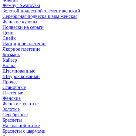
Жемчуг Swarovski
Золотой подвесной элемент женcкий
Серебряная подвеска-шарм женская
Женские кулоны
Подвески на серьги
Цепи
Снейк
Панцирное плетение
Якорное плетение
Бисмарк
Кайзер
Волна
Штампованные
Шнурок кожаный
Прочее
Станочные
Плетеные
Женские
Женские золотые
Золотые
Серебряные
Браслеты
На красной нитке
Браслеты с шармами