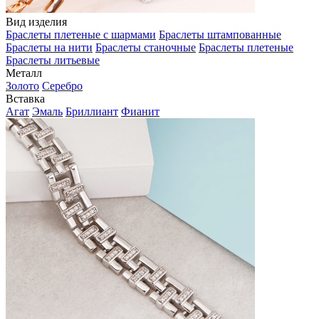
Вид изделия
Браслеты плетеные с шармами
Браслеты штампованные
Браслеты на нити
Браслеты станочные
Браслеты плетеные
Браслеты литьевые
Металл
Золото
Серебро
Вставка
Агат
Эмаль
Бриллиант
Фианит