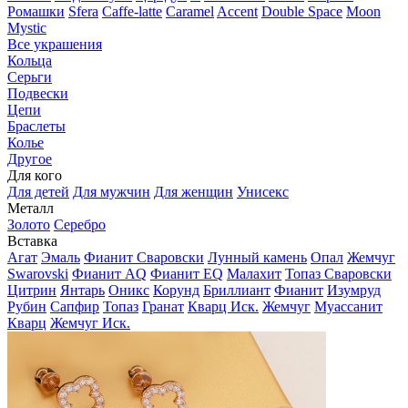
Ромашки
Sfera
Caffe-latte
Caramel
Accent
Double Space
Moon
Mystic
Все украшения
Кольца
Серьги
Подвески
Цепи
Браслеты
Колье
Другое
Для кого
Для детей
Для мужчин
Для женщин
Унисекс
Металл
Золото
Серебро
Вставка
Агат
Эмаль
Фианит Сваровски
Лунный камень
Опал
Жемчуг
Swarovski
Фианит AQ
Фианит EQ
Малахит
Топаз Сваровски
Цитрин
Янтарь
Оникс
Корунд
Бриллиант
Фианит
Изумруд
Рубин
Сапфир
Топаз
Гранат
Кварц Иск.
Жемчуг
Муассанит
Кварц
Жемчуг Иск.