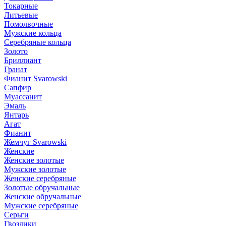
Токарные
Литьевые
Помолвочные
Мужские кольца
Серебряные кольца
Золото
Бриллиант
Гранат
Фианит Svarowski
Сапфир
Муассанит
Эмаль
Янтарь
Агат
Фианит
Жемчуг Svarowski
Женские
Женские золотые
Мужские золотые
Женские серебряные
Золотые обручальные
Женские обручальные
Мужские серебряные
Серьги
Гвоздики