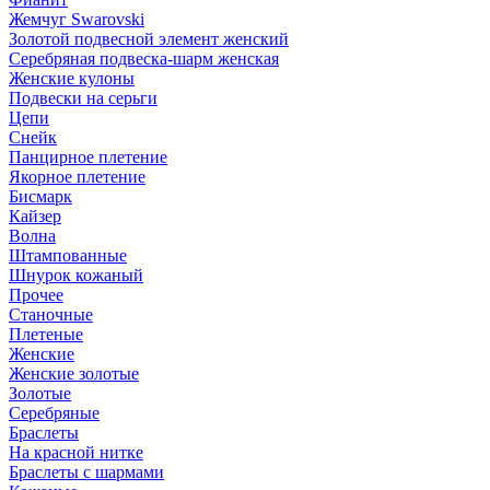
Жемчуг Swarovski
Золотой подвесной элемент женcкий
Серебряная подвеска-шарм женская
Женские кулоны
Подвески на серьги
Цепи
Снейк
Панцирное плетение
Якорное плетение
Бисмарк
Кайзер
Волна
Штампованные
Шнурок кожаный
Прочее
Станочные
Плетеные
Женские
Женские золотые
Золотые
Серебряные
Браслеты
На красной нитке
Браслеты с шармами