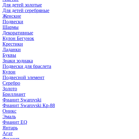
Для детей золотые
Для детей серебряные
Женские
Подвески
Шармы
Декоративные
Кулон Бегунок
Крестики
Ладанки
Буквы
Знаки зодиака
Подвески для браслета
Кулон
Подвесной элемент
Серебро
Золото
Бриллиант
Фианит Swarovski
Фианит Swarovski Кр-88
Оникс
Эмаль
Фианит EQ
Янтарь
Агат
Фианит