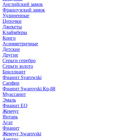
Английский замок
Французский замок
Удлиненные
Цепочки
Джекеты
Клаймберы
Конго
Асимметричные
Детские
Другие
Серьги серебро
Серьги золото
Бриллиант
Фианит Svarowski
Сапфир
Фианит Swarovski Кр-88
Муассанит
Эмаль
Фианит EQ
Жемчуг
Янтарь
Агат
Фианит
Жемчуг Swarovski
Аметис