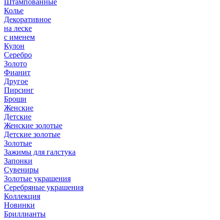
Штампованные
Колье
Декоративное
на леске
с именем
Кулон
Серебро
Золото
Фианит
Другое
Пирсинг
Броши
Женские
Детские
Женские золотые
Детские золотые
Золотые
Зажимы для галстука
Запонки
Сувениры
Золотые украшения
Серебряные украшения
Коллекция
Новинки
Бриллианты