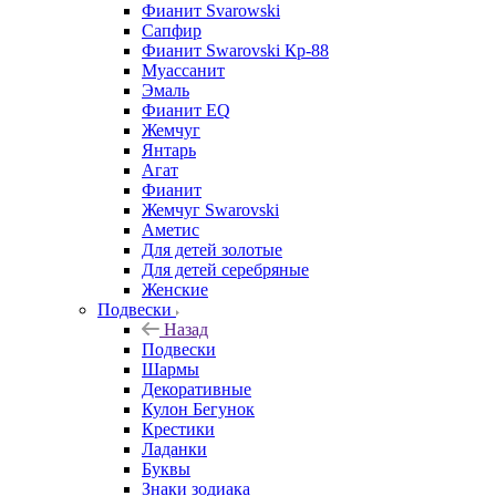
Фианит Svarowski
Сапфир
Фианит Swarovski Кр-88
Муассанит
Эмаль
Фианит EQ
Жемчуг
Янтарь
Агат
Фианит
Жемчуг Swarovski
Аметис
Для детей золотые
Для детей серебряные
Женские
Подвески
Назад
Подвески
Шармы
Декоративные
Кулон Бегунок
Крестики
Ладанки
Буквы
Знаки зодиака