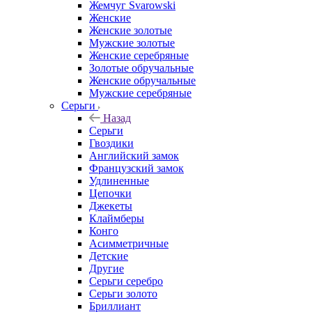
Жемчуг Svarowski
Женские
Женские золотые
Мужские золотые
Женские серебряные
Золотые обручальные
Женские обручальные
Мужские серебряные
Серьги
Назад
Серьги
Гвоздики
Английский замок
Французский замок
Удлиненные
Цепочки
Джекеты
Клаймберы
Конго
Асимметричные
Детские
Другие
Серьги серебро
Серьги золото
Бриллиант