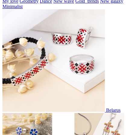
My love
Geometry
Dance
New wave
Gold_trends
New galaxy
Minimalist
Belarus