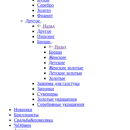
Серебро
Золото
Фианит
Другое
Назад
Другое
Пирсинг
Броши
Назад
Броши
Женские
Детские
Женские золотые
Детские золотые
Золотые
Зажимы для галстука
Запонки
Сувениры
Золотые украшения
Серебряные украшения
Новинки
Бриллианты
Свадьба&помолвка
%Обмен