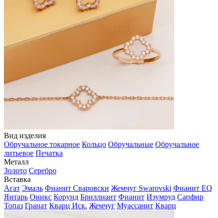
Вид изделия
Обручальное токарное
Кольцо
Обручальные
Обручальное
литьевое
Печатка
Металл
Золото
Серебро
Вставка
Агат
Эмаль
Фианит Сваровски
Жемчуг Swarovski
Фианит EQ
Янтарь
Оникс
Корунд
Бриллиант
Фианит
Изумруд
Сапфир
Топаз
Гранат
Кварц Иск.
Жемчуг
Муассанит
Кварц