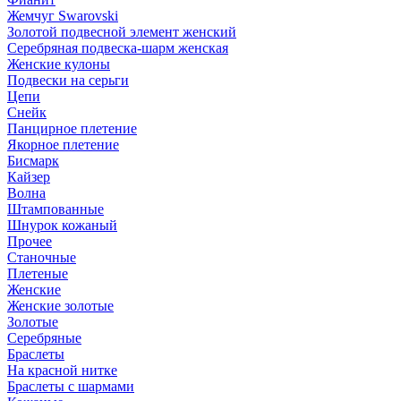
Жемчуг Swarovski
Золотой подвесной элемент женcкий
Серебряная подвеска-шарм женская
Женские кулоны
Подвески на серьги
Цепи
Снейк
Панцирное плетение
Якорное плетение
Бисмарк
Кайзер
Волна
Штампованные
Шнурок кожаный
Прочее
Станочные
Плетеные
Женские
Женские золотые
Золотые
Серебряные
Браслеты
На красной нитке
Браслеты с шармами