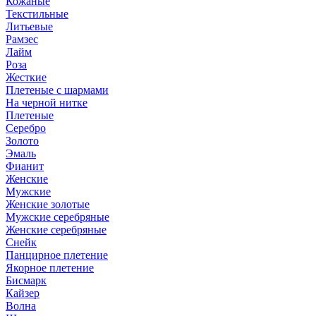
Кожаные
Текстильные
Литьевые
Рамзес
Лайм
Роза
Жесткие
Плетеные с шармами
На черной нитке
Плетеные
Серебро
Золото
Эмаль
Фианит
Женские
Мужские
Женские золотые
Мужские серебряные
Женские серебряные
Снейк
Панцирное плетение
Якорное плетение
Бисмарк
Кайзер
Волна