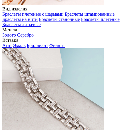
Вид изделия
Браслеты плетеные с шармами
Браслеты штампованные
Браслеты на нити
Браслеты станочные
Браслеты плетеные
Браслеты литьевые
Металл
Золото
Серебро
Вставка
Агат
Эмаль
Бриллиант
Фианит