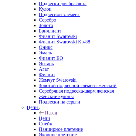
Подвески для браслета
Кулон
Подвесной элемент
Серебро
Золото
Бриллиант
Фианит Swarovski
Фианит Swarovski Кр-88
Оникс
Эмаль
Фианит EQ
Янтарь
Агат
Фианит
Жемчуг Swarovski
Золотой подвесной элемент женcкий
Серебряная подвеска-шарм женская
Женские кулоны
Подвески на серьги
Цепи
Назад
Цепи
Снейк
Панцирное плетение
Якорное плетение