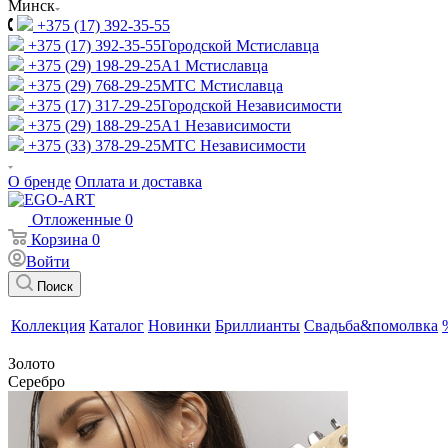
Минск
+375 (17) 392-35-55
+375 (17) 392-35-55
Городской Мстиславца
+375 (29) 198-29-25
A1 Мстиславца
+375 (29) 768-29-25
МТС Мстиславца
+375 (17) 317-29-25
Городской Независимости
+375 (29) 188-29-25
A1 Независимости
+375 (33) 378-29-25
МТС Независимости
О бренде
Оплата и доставка
Отложенные
0
Корзина
0
Войти
Поиск
Коллекция
Каталог
Новинки
Бриллианты
Свадьба&помолвка
Золото
Серебро