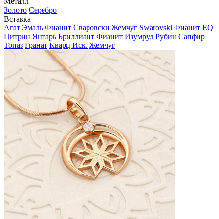
Металл
Золото
Серебро
Вставка
Агат
Эмаль
Фианит Сваровски
Жемчуг Swarovski
Фианит EQ
Цитрин
Янтарь
Бриллиант
Фианит
Изумруд
Рубин
Сапфир
Топаз
Гранат
Кварц Иск.
Жемчуг