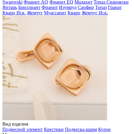
Swarovski
Фианит AQ
Фианит EQ
Малахит
Топаз Сваровски
Янтарь
Бриллиант
Фианит
Изумруд
Сапфир
Топаз
Гранат
Кварц Иск.
Жемчуг
Муассанит
Кварц
Жемчуг Иск.
Вид изделия
Подвесной элемент
Крестики
Подвеска-шарм
Кулон