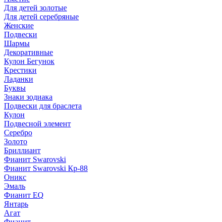
Для детей золотые
Для детей серебряные
Женские
Подвески
Шармы
Декоративные
Кулон Бегунок
Крестики
Ладанки
Буквы
Знаки зодиака
Подвески для браслета
Кулон
Подвесной элемент
Серебро
Золото
Бриллиант
Фианит Swarovski
Фианит Swarovski Кр-88
Оникс
Эмаль
Фианит EQ
Янтарь
Агат
Фианит