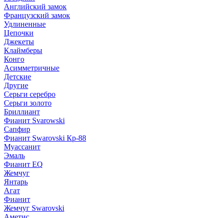
Английский замок
Французский замок
Удлиненные
Цепочки
Джекеты
Клаймберы
Конго
Асимметричные
Детские
Другие
Серьги серебро
Серьги золото
Бриллиант
Фианит Svarowski
Сапфир
Фианит Swarovski Кр-88
Муассанит
Эмаль
Фианит EQ
Жемчуг
Янтарь
Агат
Фианит
Жемчуг Swarovski
Аметис