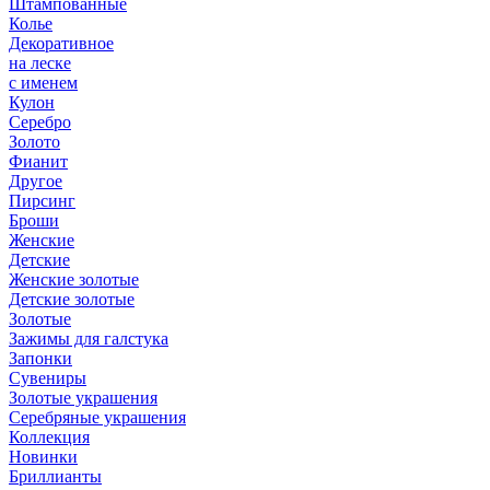
Штампованные
Колье
Декоративное
на леске
с именем
Кулон
Серебро
Золото
Фианит
Другое
Пирсинг
Броши
Женские
Детские
Женские золотые
Детские золотые
Золотые
Зажимы для галстука
Запонки
Сувениры
Золотые украшения
Серебряные украшения
Коллекция
Новинки
Бриллианты