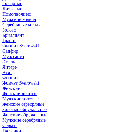
Токарные
Литьевые
Помолвочные
Мужские кольца
Серебряные кольца
Золото
Бриллиант
Гранат
Фианит Svarowski
Сапфир
Муассанит
Эмаль
Янтарь
Агат
Фианит
Жемчуг Svarowski
Женские
Женские золотые
Мужские золотые
Женские серебряные
Золотые обручальные
Женские обручальные
Мужские серебряные
Серьги
Гвоздики