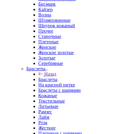
Бисмарк
Кайзер
Волна
Штампованные
Шнурок кожаный
Прочее
Станочные
Плетеные
Женские
Женские золотые
Золотые
Серебряные
Браслеты
Назад
Браслеты
На красной нитке
Браслеты с шармами
Кожаные
Текстильные
Литьевые
Рамзес
Лайм
Роза
Жесткие
Плетеные с шармами