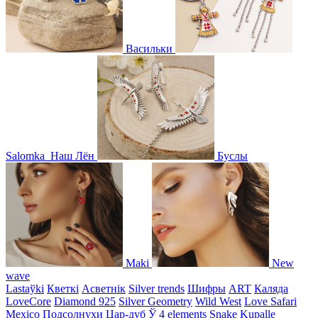
Васильки
Salomka
Наш Лён
Буслы
Maki
New
wave
Lastaўki
Кветкі
Асветнiк
Silver trends
Шифры
ART
Каляда
LoveCore
Diamond 925
Silver Geometry
Wild West
Love Safari
Mexico
Подсолнухи
Цар-дуб
Ў
4 elements
Snake
Kupalle