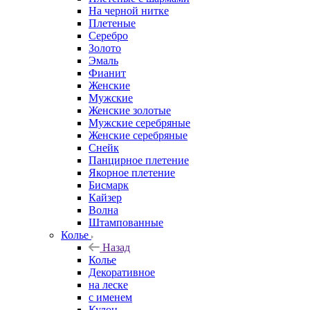
На черной нитке
Плетеные
Серебро
Золото
Эмаль
Фианит
Женские
Мужские
Женские золотые
Мужские серебряные
Женские серебряные
Снейк
Панцирное плетение
Якорное плетение
Бисмарк
Кайзер
Волна
Штампованные
Колье
Назад
Колье
Декоративное
на леске
с именем
Кулон