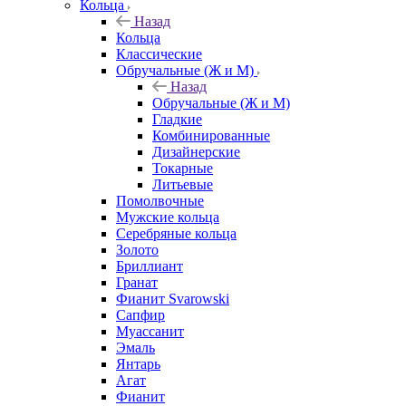
Кольца
Назад
Кольца
Классические
Обручальные (Ж и М)
Назад
Обручальные (Ж и М)
Гладкие
Комбинированные
Дизайнерские
Токарные
Литьевые
Помолвочные
Мужские кольца
Серебряные кольца
Золото
Бриллиант
Гранат
Фианит Svarowski
Сапфир
Муассанит
Эмаль
Янтарь
Агат
Фианит