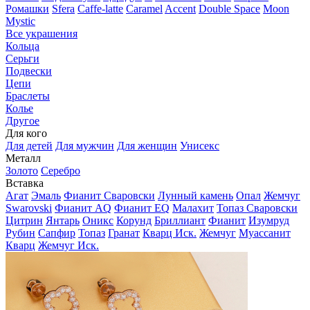
Ромашки
Sfera
Caffe-latte
Caramel
Accent
Double Space
Moon
Mystic
Все украшения
Кольца
Серьги
Подвески
Цепи
Браслеты
Колье
Другое
Для кого
Для детей
Для мужчин
Для женщин
Унисекс
Металл
Золото
Серебро
Вставка
Агат
Эмаль
Фианит Сваровски
Лунный камень
Опал
Жемчуг
Swarovski
Фианит AQ
Фианит EQ
Малахит
Топаз Сваровски
Цитрин
Янтарь
Оникс
Корунд
Бриллиант
Фианит
Изумруд
Рубин
Сапфир
Топаз
Гранат
Кварц Иск.
Жемчуг
Муассанит
Кварц
Жемчуг Иск.