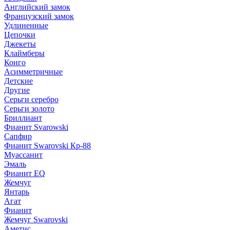
Английский замок
Французский замок
Удлиненные
Цепочки
Джекеты
Клаймберы
Конго
Асимметричные
Детские
Другие
Серьги серебро
Серьги золото
Бриллиант
Фианит Svarowski
Сапфир
Фианит Swarovski Кр-88
Муассанит
Эмаль
Фианит EQ
Жемчуг
Янтарь
Агат
Фианит
Жемчуг Swarovski
Аметис