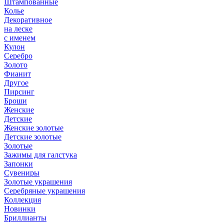
Штампованные
Колье
Декоративное
на леске
с именем
Кулон
Серебро
Золото
Фианит
Другое
Пирсинг
Броши
Женские
Детские
Женские золотые
Детские золотые
Золотые
Зажимы для галстука
Запонки
Сувениры
Золотые украшения
Серебряные украшения
Коллекция
Новинки
Бриллианты