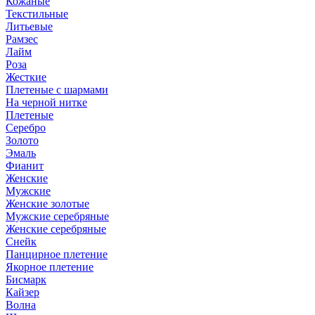
Кожаные
Текстильные
Литьевые
Рамзес
Лайм
Роза
Жесткие
Плетеные с шармами
На черной нитке
Плетеные
Серебро
Золото
Эмаль
Фианит
Женские
Мужские
Женские золотые
Мужские серебряные
Женские серебряные
Снейк
Панцирное плетение
Якорное плетение
Бисмарк
Кайзер
Волна