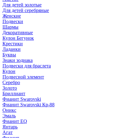
Для детей золотые
Для детей серебряные
Женские
Подвески
Шармы
Декоративные
Кулон Бегунок
Крестики
Ладанки
Буквы
Знаки зодиака
Подвески для браслета
Кулон
Подвесной элемент
Серебро
Золото
Бриллиант
Фианит Swarovski
Фианит Swarovski Кр-88
Оникс
Эмаль
Фианит EQ
Янтарь
Агат
Фианит