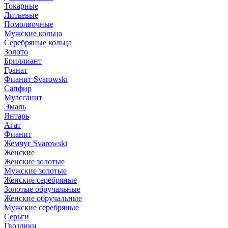
Токарные
Литьевые
Помолвочные
Мужские кольца
Серебряные кольца
Золото
Бриллиант
Гранат
Фианит Svarowski
Сапфир
Муассанит
Эмаль
Янтарь
Агат
Фианит
Жемчуг Svarowski
Женские
Женские золотые
Мужские золотые
Женские серебряные
Золотые обручальные
Женские обручальные
Мужские серебряные
Серьги
Гвоздики