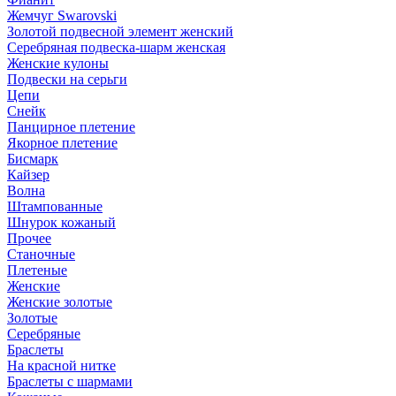
Жемчуг Swarovski
Золотой подвесной элемент женcкий
Серебряная подвеска-шарм женская
Женские кулоны
Подвески на серьги
Цепи
Снейк
Панцирное плетение
Якорное плетение
Бисмарк
Кайзер
Волна
Штампованные
Шнурок кожаный
Прочее
Станочные
Плетеные
Женские
Женские золотые
Золотые
Серебряные
Браслеты
На красной нитке
Браслеты с шармами