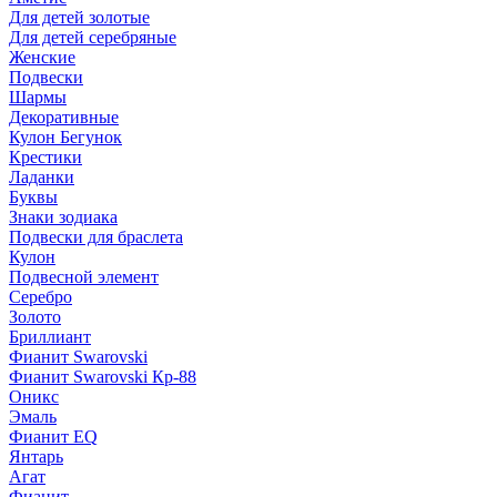
Для детей золотые
Для детей серебряные
Женские
Подвески
Шармы
Декоративные
Кулон Бегунок
Крестики
Ладанки
Буквы
Знаки зодиака
Подвески для браслета
Кулон
Подвесной элемент
Серебро
Золото
Бриллиант
Фианит Swarovski
Фианит Swarovski Кр-88
Оникс
Эмаль
Фианит EQ
Янтарь
Агат
Фианит