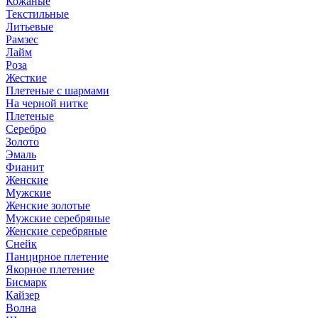
Кожаные
Текстильные
Литьевые
Рамзес
Лайм
Роза
Жесткие
Плетеные с шармами
На черной нитке
Плетеные
Серебро
Золото
Эмаль
Фианит
Женские
Мужские
Женские золотые
Мужские серебряные
Женские серебряные
Снейк
Панцирное плетение
Якорное плетение
Бисмарк
Кайзер
Волна