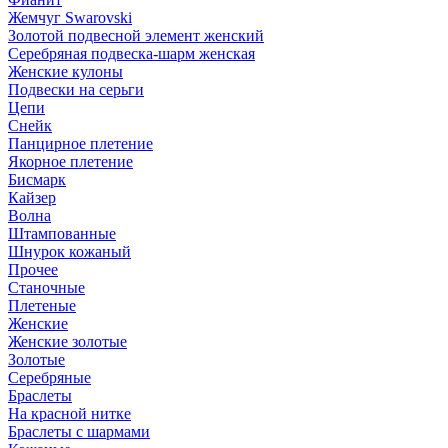
Жемчуг Swarovski
Золотой подвесной элемент женcкий
Серебряная подвеска-шарм женская
Женские кулоны
Подвески на серьги
Цепи
Снейк
Панцирное плетение
Якорное плетение
Бисмарк
Кайзер
Волна
Штампованные
Шнурок кожаный
Прочее
Станочные
Плетеные
Женские
Женские золотые
Золотые
Серебряные
Браслеты
На красной нитке
Браслеты с шармами