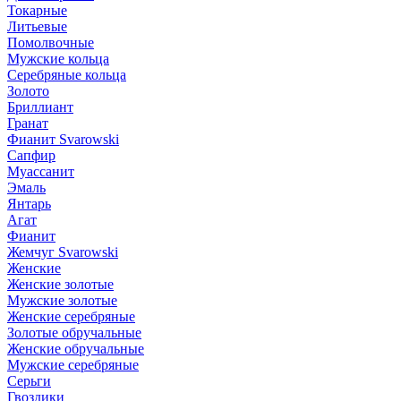
Токарные
Литьевые
Помолвочные
Мужские кольца
Серебряные кольца
Золото
Бриллиант
Гранат
Фианит Svarowski
Сапфир
Муассанит
Эмаль
Янтарь
Агат
Фианит
Жемчуг Svarowski
Женские
Женские золотые
Мужские золотые
Женские серебряные
Золотые обручальные
Женские обручальные
Мужские серебряные
Серьги
Гвоздики