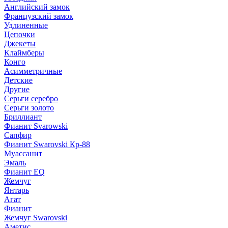
Английский замок
Французский замок
Удлиненные
Цепочки
Джекеты
Клаймберы
Конго
Асимметричные
Детские
Другие
Серьги серебро
Серьги золото
Бриллиант
Фианит Svarowski
Сапфир
Фианит Swarovski Кр-88
Муассанит
Эмаль
Фианит EQ
Жемчуг
Янтарь
Агат
Фианит
Жемчуг Swarovski
Аметис