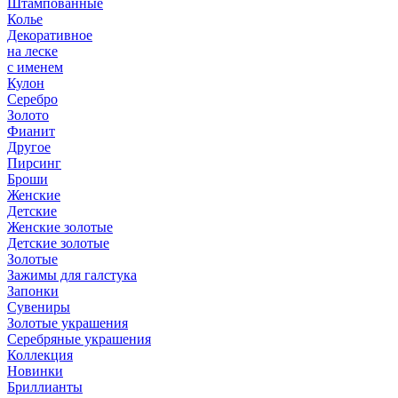
Штампованные
Колье
Декоративное
на леске
с именем
Кулон
Серебро
Золото
Фианит
Другое
Пирсинг
Броши
Женские
Детские
Женские золотые
Детские золотые
Золотые
Зажимы для галстука
Запонки
Сувениры
Золотые украшения
Серебряные украшения
Коллекция
Новинки
Бриллианты