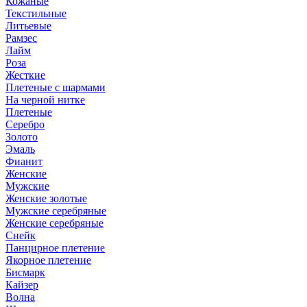
Кожаные
Текстильные
Литьевые
Рамзес
Лайм
Роза
Жесткие
Плетеные с шармами
На черной нитке
Плетеные
Серебро
Золото
Эмаль
Фианит
Женские
Мужские
Женские золотые
Мужские серебряные
Женские серебряные
Снейк
Панцирное плетение
Якорное плетение
Бисмарк
Кайзер
Волна