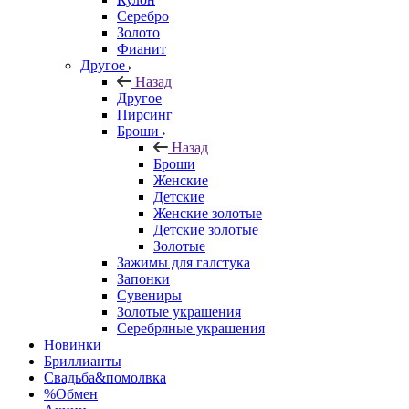
Серебро
Золото
Фианит
Другое
Назад
Другое
Пирсинг
Броши
Назад
Броши
Женские
Детские
Женские золотые
Детские золотые
Золотые
Зажимы для галстука
Запонки
Сувениры
Золотые украшения
Серебряные украшения
Новинки
Бриллианты
Свадьба&помолвка
%Обмен