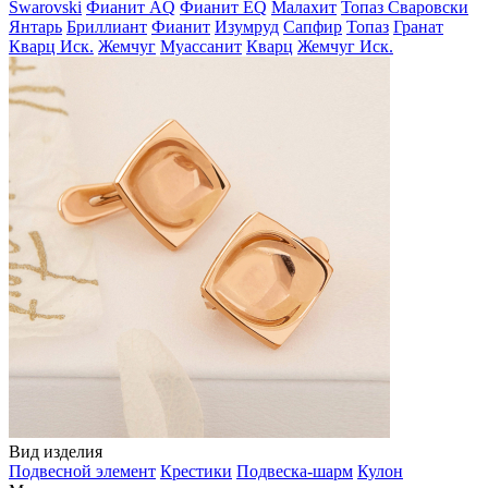
Swarovski
Фианит AQ
Фианит EQ
Малахит
Топаз Сваровски
Янтарь
Бриллиант
Фианит
Изумруд
Сапфир
Топаз
Гранат
Кварц Иск.
Жемчуг
Муассанит
Кварц
Жемчуг Иск.
Вид изделия
Подвесной элемент
Крестики
Подвеска-шарм
Кулон