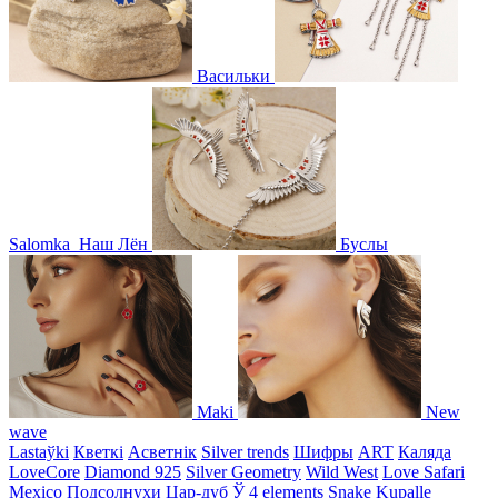
Васильки
Salomka
Наш Лён
Буслы
Maki
New
wave
Lastaўki
Кветкі
Асветнiк
Silver trends
Шифры
ART
Каляда
LoveCore
Diamond 925
Silver Geometry
Wild West
Love Safari
Mexico
Подсолнухи
Цар-дуб
Ў
4 elements
Snake
Kupalle