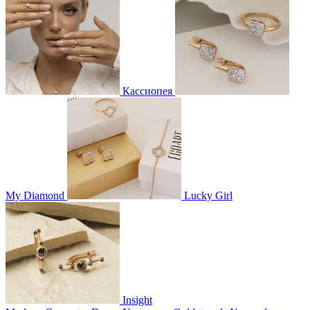
Кассиопея
My Diamond
Lucky Girl
Insight