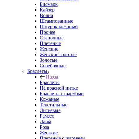
Бисмарк
Кайзер
Волна
Штампованные
Шнурок кожаный
Прочее
Станочные
Плетеные
Женские
Женские золотые
Золотые
Серебряные
Браслеты
Назад
Браслеты
На красной нитке
Браслеты с шармами
Кожаные
Текстильные
Литьевые
Рамзес
Лайм
Роза
Жесткие
Плетеные с шармами