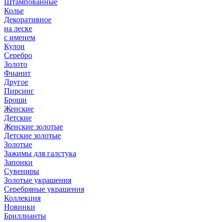
Штампованные
Колье
Декоративное
на леске
с именем
Кулон
Серебро
Золото
Фианит
Другое
Пирсинг
Броши
Женские
Детские
Женские золотые
Детские золотые
Золотые
Зажимы для галстука
Запонки
Сувениры
Золотые украшения
Серебряные украшения
Коллекция
Новинки
Бриллианты