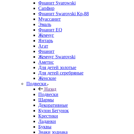
Фианит Svarowski
Сапфир
Фианит Swarovski Кр-88
Муассанит
Эмаль
Фианит EQ
Жемчуг
Янтарь
Агат
Фианит
Жемчуг Swarovski
Аметис
Для детей золотые
Для детей серебряные
Женские
Подвески
Назад
Подвески
Шармы
Декоративные
Кулон Бегунок
Крестики
Ладанки
Буквы
Знаки зодиака