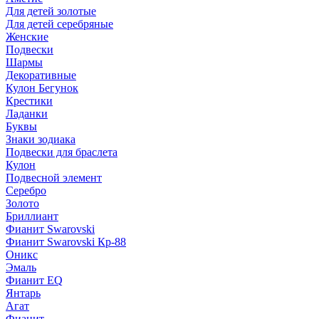
Для детей золотые
Для детей серебряные
Женские
Подвески
Шармы
Декоративные
Кулон Бегунок
Крестики
Ладанки
Буквы
Знаки зодиака
Подвески для браслета
Кулон
Подвесной элемент
Серебро
Золото
Бриллиант
Фианит Swarovski
Фианит Swarovski Кр-88
Оникс
Эмаль
Фианит EQ
Янтарь
Агат
Фианит