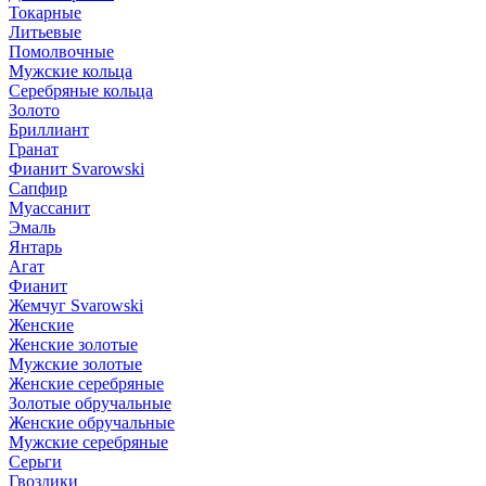
Токарные
Литьевые
Помолвочные
Мужские кольца
Серебряные кольца
Золото
Бриллиант
Гранат
Фианит Svarowski
Сапфир
Муассанит
Эмаль
Янтарь
Агат
Фианит
Жемчуг Svarowski
Женские
Женские золотые
Мужские золотые
Женские серебряные
Золотые обручальные
Женские обручальные
Мужские серебряные
Серьги
Гвоздики