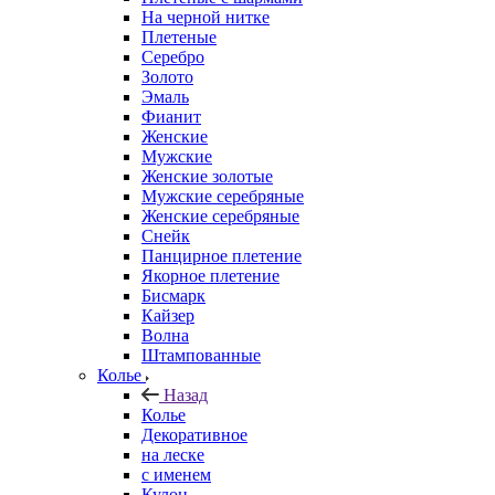
На черной нитке
Плетеные
Серебро
Золото
Эмаль
Фианит
Женские
Мужские
Женские золотые
Мужские серебряные
Женские серебряные
Снейк
Панцирное плетение
Якорное плетение
Бисмарк
Кайзер
Волна
Штампованные
Колье
Назад
Колье
Декоративное
на леске
с именем
Кулон