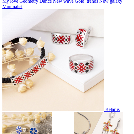
My love
Geometry
Dance
New wave
Gold_trends
New galaxy
Minimalist
Belarus