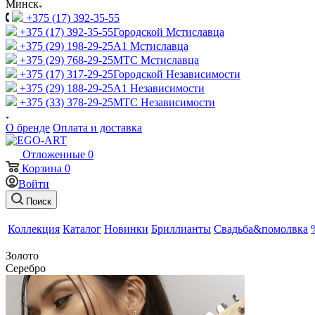
Минск
+375 (17) 392-35-55
+375 (17) 392-35-55
Городской Мстиславца
+375 (29) 198-29-25
A1 Мстиславца
+375 (29) 768-29-25
МТС Мстиславца
+375 (17) 317-29-25
Городской Независимости
+375 (29) 188-29-25
A1 Независимости
+375 (33) 378-29-25
МТС Независимости
О бренде
Оплата и доставка
Отложенные
0
Корзина
0
Войти
Поиск
Коллекция
Каталог
Новинки
Бриллианты
Свадьба&помолвка
Золото
Серебро