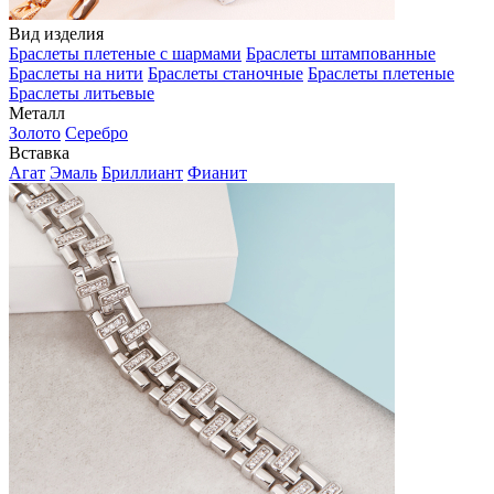
Вид изделия
Браслеты плетеные с шармами
Браслеты штампованные
Браслеты на нити
Браслеты станочные
Браслеты плетеные
Браслеты литьевые
Металл
Золото
Серебро
Вставка
Агат
Эмаль
Бриллиант
Фианит