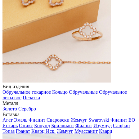
Вид изделия
Обручальное токарное
Кольцо
Обручальные
Обручальное
литьевое
Печатка
Металл
Золото
Серебро
Вставка
Агат
Эмаль
Фианит Сваровски
Жемчуг Swarovski
Фианит EQ
Янтарь
Оникс
Корунд
Бриллиант
Фианит
Изумруд
Сапфир
Топаз
Гранат
Кварц Иск.
Жемчуг
Муассанит
Кварц