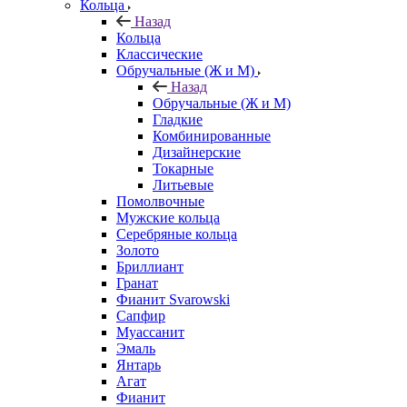
Кольца
Назад
Кольца
Классические
Обручальные (Ж и М)
Назад
Обручальные (Ж и М)
Гладкие
Комбинированные
Дизайнерские
Токарные
Литьевые
Помолвочные
Мужские кольца
Серебряные кольца
Золото
Бриллиант
Гранат
Фианит Svarowski
Сапфир
Муассанит
Эмаль
Янтарь
Агат
Фианит