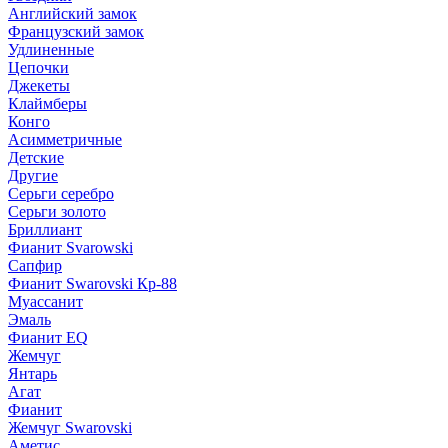
Английский замок
Французский замок
Удлиненные
Цепочки
Джекеты
Клаймберы
Конго
Асимметричные
Детские
Другие
Серьги серебро
Серьги золото
Бриллиант
Фианит Svarowski
Сапфир
Фианит Swarovski Кр-88
Муассанит
Эмаль
Фианит EQ
Жемчуг
Янтарь
Агат
Фианит
Жемчуг Swarovski
Аметис