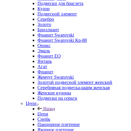
Подвески для браслета
Кулон
Подвесной элемент
Серебро
Золото
Бриллиант
Фианит Swarovski
Фианит Swarovski Кр-88
Оникс
Эмаль
Фианит EQ
Янтарь
Агат
Фианит
Жемчуг Swarovski
Золотой подвесной элемент женcкий
Серебряная подвеска-шарм женская
Женские кулоны
Подвески на серьги
Цепи
Назад
Цепи
Снейк
Панцирное плетение
Якорное плетение