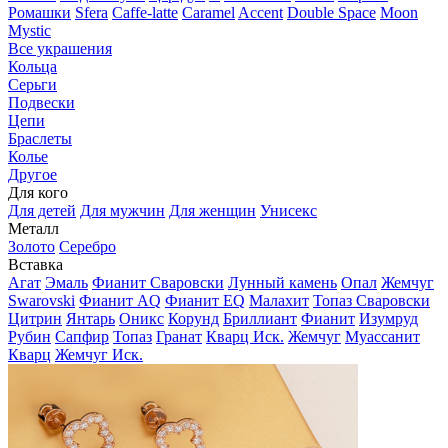
Ромашки
Sfera
Caffe-latte
Caramel
Accent
Double Space
Moon
Mystic
Все украшения
Кольца
Серьги
Подвески
Цепи
Браслеты
Колье
Другое
Для кого
Для детей
Для мужчин
Для женщин
Унисекс
Металл
Золото
Серебро
Вставка
Агат
Эмаль
Фианит Сваровски
Лунный камень
Опал
Жемчуг
Swarovski
Фианит AQ
Фианит EQ
Малахит
Топаз Сваровски
Цитрин
Янтарь
Оникс
Корунд
Бриллиант
Фианит
Изумруд
Рубин
Сапфир
Топаз
Гранат
Кварц Иск.
Жемчуг
Муассанит
Кварц
Жемчуг Иск.