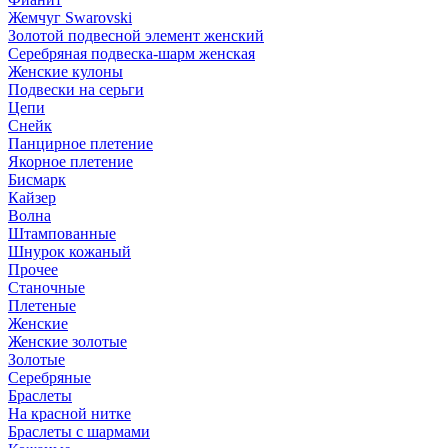
Жемчуг Swarovski
Золотой подвесной элемент женcкий
Серебряная подвеска-шарм женская
Женские кулоны
Подвески на серьги
Цепи
Снейк
Панцирное плетение
Якорное плетение
Бисмарк
Кайзер
Волна
Штампованные
Шнурок кожаный
Прочее
Станочные
Плетеные
Женские
Женские золотые
Золотые
Серебряные
Браслеты
На красной нитке
Браслеты с шармами