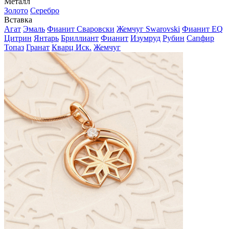
Металл
Золото
Серебро
Вставка
Агат
Эмаль
Фианит Сваровски
Жемчуг Swarovski
Фианит EQ
Цитрин
Янтарь
Бриллиант
Фианит
Изумруд
Рубин
Сапфир
Топаз
Гранат
Кварц Иск.
Жемчуг