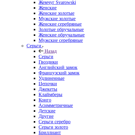
Жемчуг Svarowski
Женские
Женские золотые
Мужские золотые
Женские серебряные
Золотые обручальные
Женские обручальные
Мужские серебряные
Серьги
Назад
Серьги
Гвоздики
Английский замок
Французский замок
Удлиненные
Цепочки
Джекеты
Клаймберы
Конго
Асимметричные
Детские
Другие
Серьги серебро
Серьги золото
Бриллиант