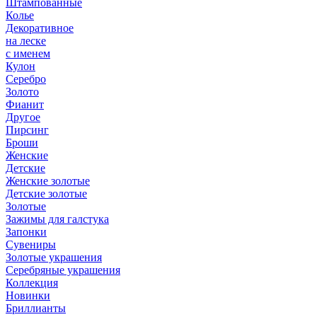
Штампованные
Колье
Декоративное
на леске
с именем
Кулон
Серебро
Золото
Фианит
Другое
Пирсинг
Броши
Женские
Детские
Женские золотые
Детские золотые
Золотые
Зажимы для галстука
Запонки
Сувениры
Золотые украшения
Серебряные украшения
Коллекция
Новинки
Бриллианты