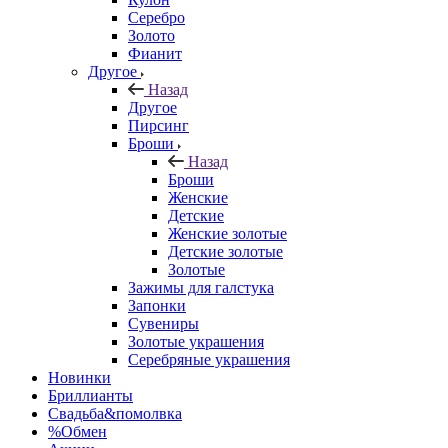
Серебро
Золото
Фианит
Другое
Назад
Другое
Пирсинг
Броши
Назад
Броши
Женские
Детские
Женские золотые
Детские золотые
Золотые
Зажимы для галстука
Запонки
Сувениры
Золотые украшения
Серебряные украшения
Новинки
Бриллианты
Свадьба&помолвка
%Обмен