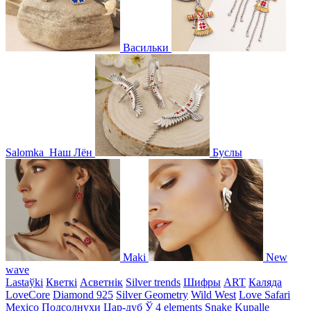
Васильки
Salomka
Наш Лён
Буслы
Maki
New
wave
Lastaўki
Кветкі
Асветнiк
Silver trends
Шифры
ART
Каляда
LoveCore
Diamond 925
Silver Geometry
Wild West
Love Safari
Mexico
Подсолнухи
Цар-дуб
Ў
4 elements
Snake
Kupalle