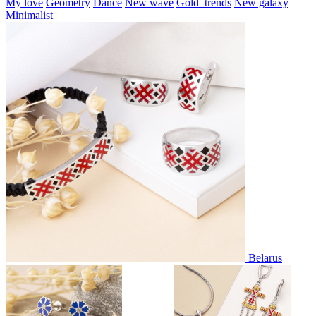
My love
Geometry
Dance
New wave
Gold_trends
New galaxy
Minimalist
Belarus