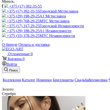
Минск
+375 (17) 392-35-55
+375 (17) 392-35-55
Городской Мстиславца
+375 (29) 198-29-25
A1 Мстиславца
+375 (29) 768-29-25
МТС Мстиславца
+375 (17) 317-29-25
Городской Независимости
+375 (29) 188-29-25
A1 Независимости
+375 (33) 378-29-25
МТС Независимости
О бренде
Оплата и доставка
Отложенные
0
Корзина
0
Войти
Поиск
Коллекция
Каталог
Новинки
Бриллианты
Свадьба&помолвка
Золото
Серебро