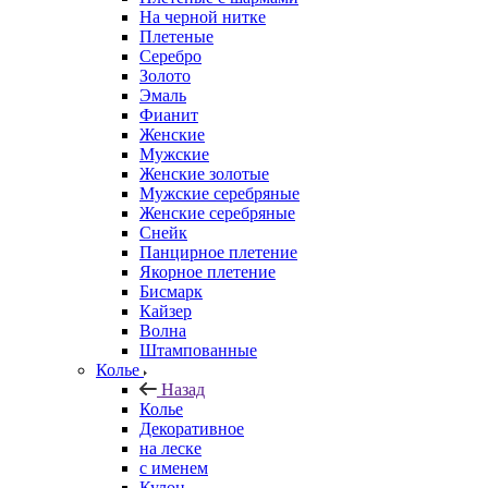
На черной нитке
Плетеные
Серебро
Золото
Эмаль
Фианит
Женские
Мужские
Женские золотые
Мужские серебряные
Женские серебряные
Снейк
Панцирное плетение
Якорное плетение
Бисмарк
Кайзер
Волна
Штампованные
Колье
Назад
Колье
Декоративное
на леске
с именем
Кулон