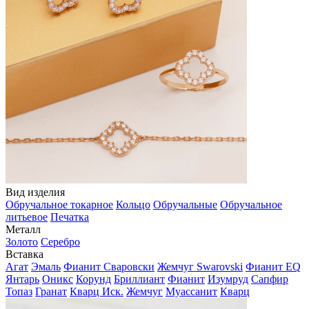
Вид изделия
Обручальное токарное
Кольцо
Обручальные
Обручальное
литьевое
Печатка
Металл
Золото
Серебро
Вставка
Агат
Эмаль
Фианит Сваровски
Жемчуг Swarovski
Фианит EQ
Янтарь
Оникс
Корунд
Бриллиант
Фианит
Изумруд
Сапфир
Топаз
Гранат
Кварц Иск.
Жемчуг
Муассанит
Кварц