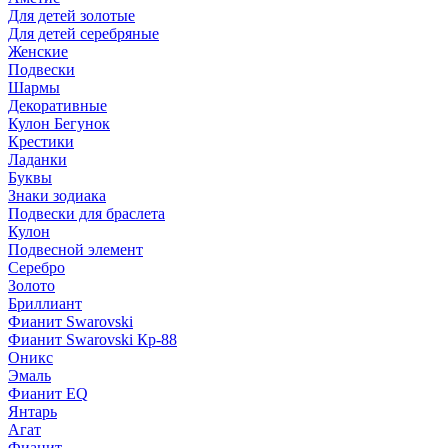
Для детей золотые
Для детей серебряные
Женские
Подвески
Шармы
Декоративные
Кулон Бегунок
Крестики
Ладанки
Буквы
Знаки зодиака
Подвески для браслета
Кулон
Подвесной элемент
Серебро
Золото
Бриллиант
Фианит Swarovski
Фианит Swarovski Кр-88
Оникс
Эмаль
Фианит EQ
Янтарь
Агат
Фианит