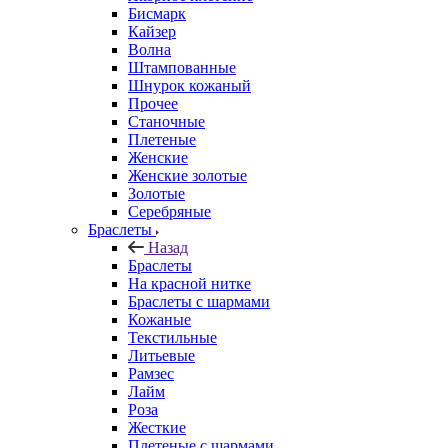
Бисмарк
Кайзер
Волна
Штампованные
Шнурок кожаный
Прочее
Станочные
Плетеные
Женские
Женские золотые
Золотые
Серебряные
Браслеты
Назад
Браслеты
На красной нитке
Браслеты с шармами
Кожаные
Текстильные
Литьевые
Рамзес
Лайм
Роза
Жесткие
Плетеные с шармами