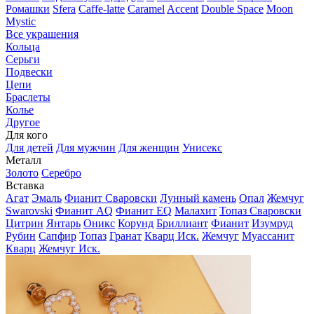
Ромашки
Sfera
Caffe-latte
Caramel
Accent
Double Space
Moon
Mystic
Все украшения
Кольца
Серьги
Подвески
Цепи
Браслеты
Колье
Другое
Для кого
Для детей
Для мужчин
Для женщин
Унисекс
Металл
Золото
Серебро
Вставка
Агат
Эмаль
Фианит Сваровски
Лунный камень
Опал
Жемчуг
Swarovski
Фианит AQ
Фианит EQ
Малахит
Топаз Сваровски
Цитрин
Янтарь
Оникс
Корунд
Бриллиант
Фианит
Изумруд
Рубин
Сапфир
Топаз
Гранат
Кварц Иск.
Жемчуг
Муассанит
Кварц
Жемчуг Иск.