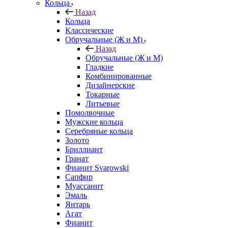
Кольца
Назад
Кольца
Классические
Обручальные (Ж и М)
Назад
Обручальные (Ж и М)
Гладкие
Комбинированные
Дизайнерские
Токарные
Литьевые
Помолвочные
Мужские кольца
Серебряные кольца
Золото
Бриллиант
Гранат
Фианит Svarowski
Сапфир
Муассанит
Эмаль
Янтарь
Агат
Фианит