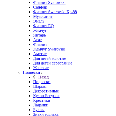
Фианит Svarowski
Сапфир
Фианит Swarovski Кр-88
Муассанит
Эмаль
Фианит EQ
Жемчуг
Янтарь
Агат
Фианит
Жемчуг Swarovski
Аметис
Для детей золотые
Для детей серебряные
Женские
Подвески
Назад
Подвески
Шармы
Декоративные
Кулон Бегунок
Крестики
Ладанки
Буквы
Знаки зодиака