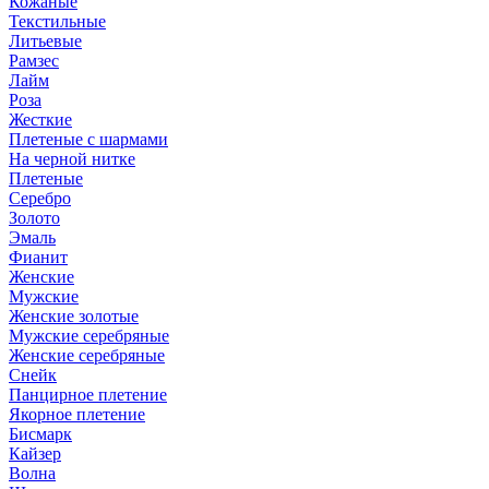
Кожаные
Текстильные
Литьевые
Рамзес
Лайм
Роза
Жесткие
Плетеные с шармами
На черной нитке
Плетеные
Серебро
Золото
Эмаль
Фианит
Женские
Мужские
Женские золотые
Мужские серебряные
Женские серебряные
Снейк
Панцирное плетение
Якорное плетение
Бисмарк
Кайзер
Волна