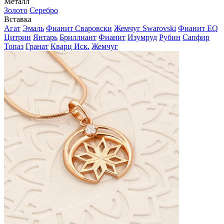
Металл
Золото
Серебро
Вставка
Агат
Эмаль
Фианит Сваровски
Жемчуг Swarovski
Фианит EQ
Цитрин
Янтарь
Бриллиант
Фианит
Изумруд
Рубин
Сапфир
Топаз
Гранат
Кварц Иск.
Жемчуг