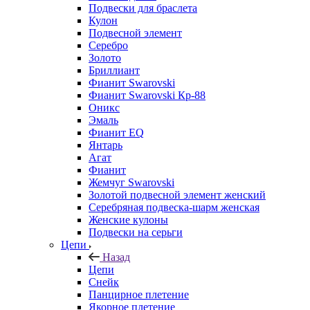
Подвески для браслета
Кулон
Подвесной элемент
Серебро
Золото
Бриллиант
Фианит Swarovski
Фианит Swarovski Кр-88
Оникс
Эмаль
Фианит EQ
Янтарь
Агат
Фианит
Жемчуг Swarovski
Золотой подвесной элемент женcкий
Серебряная подвеска-шарм женская
Женские кулоны
Подвески на серьги
Цепи
Назад
Цепи
Снейк
Панцирное плетение
Якорное плетение