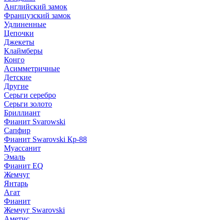
Английский замок
Французский замок
Удлиненные
Цепочки
Джекеты
Клаймберы
Конго
Асимметричные
Детские
Другие
Серьги серебро
Серьги золото
Бриллиант
Фианит Svarowski
Сапфир
Фианит Swarovski Кр-88
Муассанит
Эмаль
Фианит EQ
Жемчуг
Янтарь
Агат
Фианит
Жемчуг Swarovski
Аметис