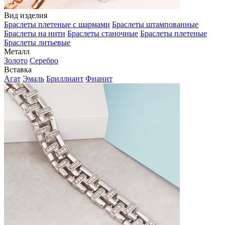
Вид изделия
Браслеты плетеные с шармами
Браслеты штампованные
Браслеты на нити
Браслеты станочные
Браслеты плетеные
Браслеты литьевые
Металл
Золото
Серебро
Вставка
Агат
Эмаль
Бриллиант
Фианит