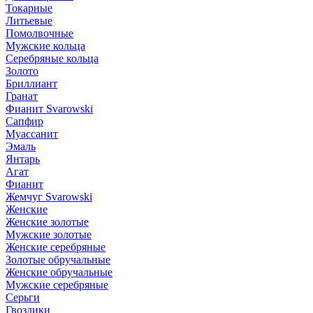
Токарные
Литьевые
Помолвочные
Мужские кольца
Серебряные кольца
Золото
Бриллиант
Гранат
Фианит Svarowski
Сапфир
Муассанит
Эмаль
Янтарь
Агат
Фианит
Жемчуг Svarowski
Женские
Женские золотые
Мужские золотые
Женские серебряные
Золотые обручальные
Женские обручальные
Мужские серебряные
Серьги
Гвоздики