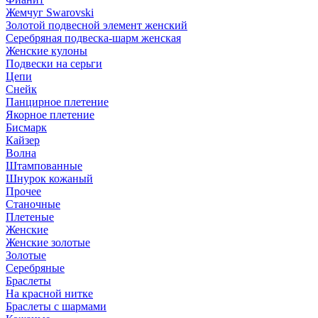
Жемчуг Swarovski
Золотой подвесной элемент женcкий
Серебряная подвеска-шарм женская
Женские кулоны
Подвески на серьги
Цепи
Снейк
Панцирное плетение
Якорное плетение
Бисмарк
Кайзер
Волна
Штампованные
Шнурок кожаный
Прочее
Станочные
Плетеные
Женские
Женские золотые
Золотые
Серебряные
Браслеты
На красной нитке
Браслеты с шармами