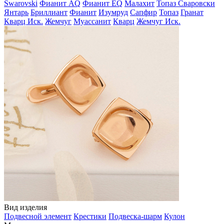
Swarovski
Фианит AQ
Фианит EQ
Малахит
Топаз Сваровски
Янтарь
Бриллиант
Фианит
Изумруд
Сапфир
Топаз
Гранат
Кварц Иск.
Жемчуг
Муассанит
Кварц
Жемчуг Иск.
Вид изделия
Подвесной элемент
Крестики
Подвеска-шарм
Кулон