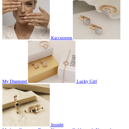
Кассиопея
My Diamond
Lucky Girl
Insight