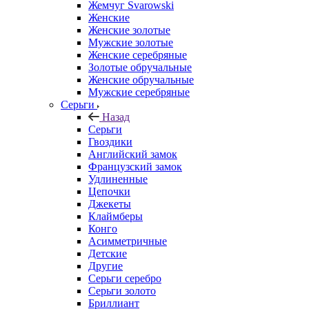
Жемчуг Svarowski
Женские
Женские золотые
Мужские золотые
Женские серебряные
Золотые обручальные
Женские обручальные
Мужские серебряные
Серьги
Назад
Серьги
Гвоздики
Английский замок
Французский замок
Удлиненные
Цепочки
Джекеты
Клаймберы
Конго
Асимметричные
Детские
Другие
Серьги серебро
Серьги золото
Бриллиант