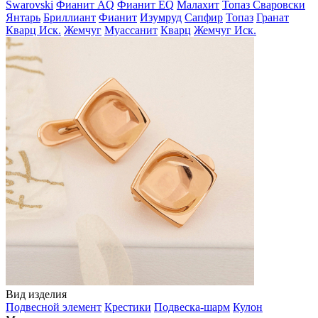
Swarovski
Фианит AQ
Фианит EQ
Малахит
Топаз Сваровски
Янтарь
Бриллиант
Фианит
Изумруд
Сапфир
Топаз
Гранат
Кварц Иск.
Жемчуг
Муассанит
Кварц
Жемчуг Иск.
Вид изделия
Подвесной элемент
Крестики
Подвеска-шарм
Кулон