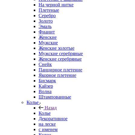
На черной нитке
Плетеные
Серебро
Золото
Эмаль
Фианит
Женские
Мужские
Женские золотые
Мужские серебряные
Женские серебряные
Снейк
Панцирное плетение
Якорное плетение
Бисмарк
Кайзер
Волна
Штампованные
Колье
Назад
Колье
Декоративное
на леске
с именем
Кулон