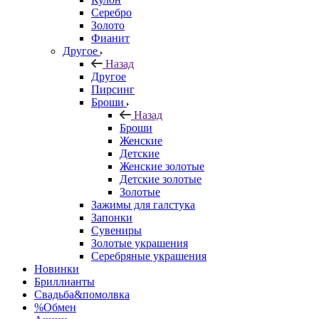
Серебро
Золото
Фианит
Другое
Назад
Другое
Пирсинг
Броши
Назад
Броши
Женские
Детские
Женские золотые
Детские золотые
Золотые
Зажимы для галстука
Запонки
Сувениры
Золотые украшения
Серебряные украшения
Новинки
Бриллианты
Свадьба&помолвка
%Обмен