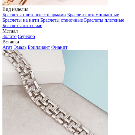
Вид изделия
Браслеты плетеные с шармами
Браслеты штампованные
Браслеты на нити
Браслеты станочные
Браслеты плетеные
Браслеты литьевые
Металл
Золото
Серебро
Вставка
Агат
Эмаль
Бриллиант
Фианит