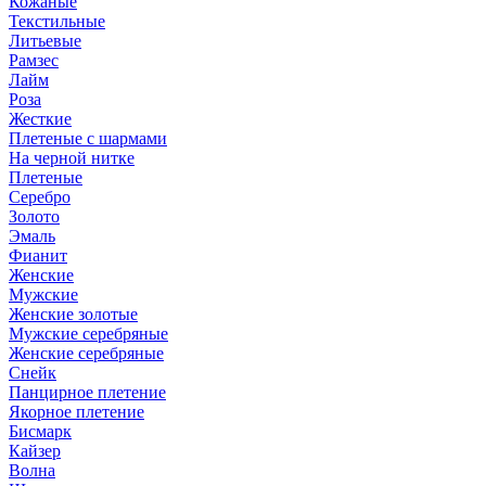
Кожаные
Текстильные
Литьевые
Рамзес
Лайм
Роза
Жесткие
Плетеные с шармами
На черной нитке
Плетеные
Серебро
Золото
Эмаль
Фианит
Женские
Мужские
Женские золотые
Мужские серебряные
Женские серебряные
Снейк
Панцирное плетение
Якорное плетение
Бисмарк
Кайзер
Волна