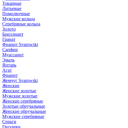
Токарные
Литьевые
Помолвочные
Мужские кольца
Серебряные кольца
Золото
Бриллиант
Гранат
Фианит Svarowski
Сапфир
Муассанит
Эмаль
Янтарь
Агат
Фианит
Жемчуг Svarowski
Женские
Женские золотые
Мужские золотые
Женские серебряные
Золотые обручальные
Женские обручальные
Мужские серебряные
Серьги
Гвоздики