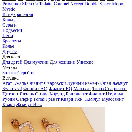
Ромашки
Sfera
Caffe-latte
Caramel
Accent
Double Space
Moon
Mystic
Все украшения
Кольца
Серьги
Подвески
Цепи
Браслеты
Колье
Другое
Для кого
Для детей
Для мужчин
Для женщин
Унисекс
Металл
Золото
Серебро
Вставка
Агат
Эмаль
Фианит Сваровски
Лунный камень
Опал
Жемчуг
Swarovski
Фианит AQ
Фианит EQ
Малахит
Топаз Сваровски
Цитрин
Янтарь
Оникс
Корунд
Бриллиант
Фианит
Изумруд
Рубин
Сапфир
Топаз
Гранат
Кварц Иск.
Жемчуг
Муассанит
Кварц
Жемчуг Иск.