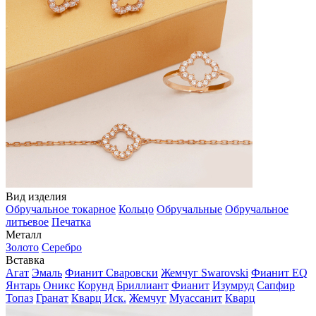
Вид изделия
Обручальное токарное
Кольцо
Обручальные
Обручальное
литьевое
Печатка
Металл
Золото
Серебро
Вставка
Агат
Эмаль
Фианит Сваровски
Жемчуг Swarovski
Фианит EQ
Янтарь
Оникс
Корунд
Бриллиант
Фианит
Изумруд
Сапфир
Топаз
Гранат
Кварц Иск.
Жемчуг
Муассанит
Кварц