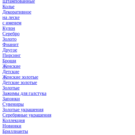
Штампованные
Колье
Декоративное
на леске
с именем
Кулон
Серебро
Золото
Фианит
Другое
Пирсинг
Броши
Женские
Детские
Женские золотые
Детские золотые
Золотые
Зажимы для галстука
Запонки
Сувениры
Золотые украшения
Серебряные украшения
Коллекция
Новинки
Бриллианты