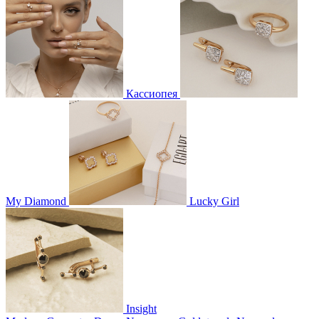
Кассиопея
My Diamond
Lucky Girl
Insight