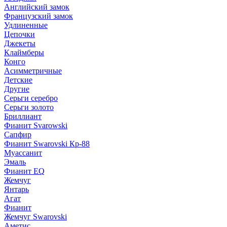
Английский замок
Французский замок
Удлиненные
Цепочки
Джекеты
Клаймберы
Конго
Асимметричные
Детские
Другие
Серьги серебро
Серьги золото
Бриллиант
Фианит Svarowski
Сапфир
Фианит Swarovski Кр-88
Муассанит
Эмаль
Фианит EQ
Жемчуг
Янтарь
Агат
Фианит
Жемчуг Swarovski
Аметис