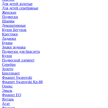
Для детей золотые
Для детей серебряные
Женские
Подвески
Шармы
Декоративные
Кулон Бегунок
Крестики
Ладанки
Буквы
Знаки зодиака
Подвески для браслета
Кулон
Подвесной элемент
Серебро
Золото
Бриллиант
Фианит Swarovski
Фианит Swarovski Кр-88
Оникс
Эмаль
Фианит EQ
Янтарь
Агат
Фианит