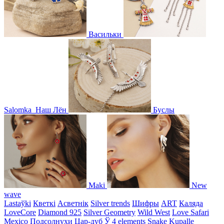
Васильки
Salomka
Наш Лён
Буслы
Maki
New
wave
Lastaўki
Кветкі
Асветнiк
Silver trends
Шифры
ART
Каляда
LoveCore
Diamond 925
Silver Geometry
Wild West
Love Safari
Mexico
Подсолнухи
Цар-дуб
Ў
4 elements
Snake
Kupalle