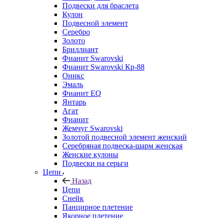
Подвески для браслета
Кулон
Подвесной элемент
Серебро
Золото
Бриллиант
Фианит Swarovski
Фианит Swarovski Кр-88
Оникс
Эмаль
Фианит EQ
Янтарь
Агат
Фианит
Жемчуг Swarovski
Золотой подвесной элемент женcкий
Серебряная подвеска-шарм женская
Женские кулоны
Подвески на серьги
Цепи
Назад
Цепи
Снейк
Панцирное плетение
Якорное плетение