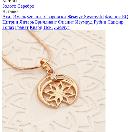
Металл
Золото
Серебро
Вставка
Агат
Эмаль
Фианит Сваровски
Жемчуг Swarovski
Фианит EQ
Цитрин
Янтарь
Бриллиант
Фианит
Изумруд
Рубин
Сапфир
Топаз
Гранат
Кварц Иск.
Жемчуг