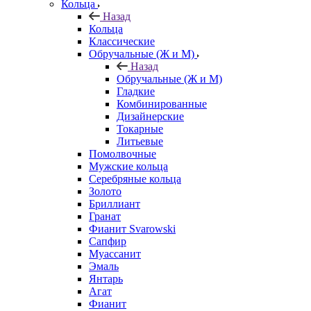
Кольца
Назад
Кольца
Классические
Обручальные (Ж и М)
Назад
Обручальные (Ж и М)
Гладкие
Комбинированные
Дизайнерские
Токарные
Литьевые
Помолвочные
Мужские кольца
Серебряные кольца
Золото
Бриллиант
Гранат
Фианит Svarowski
Сапфир
Муассанит
Эмаль
Янтарь
Агат
Фианит