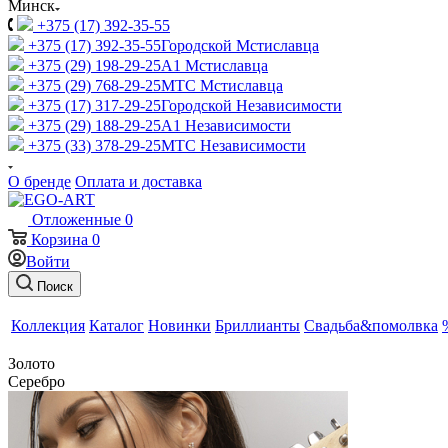
Минск
+375 (17) 392-35-55
+375 (17) 392-35-55
Городской Мстиславца
+375 (29) 198-29-25
A1 Мстиславца
+375 (29) 768-29-25
МТС Мстиславца
+375 (17) 317-29-25
Городской Независимости
+375 (29) 188-29-25
A1 Независимости
+375 (33) 378-29-25
МТС Независимости
О бренде
Оплата и доставка
Отложенные
0
Корзина
0
Войти
Поиск
Коллекция
Каталог
Новинки
Бриллианты
Свадьба&помолвка
Золото
Серебро