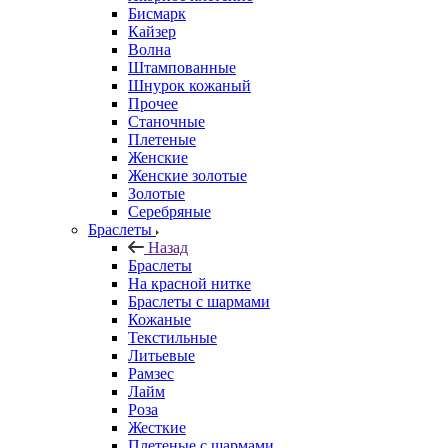
Бисмарк
Кайзер
Волна
Штампованные
Шнурок кожаный
Прочее
Станочные
Плетеные
Женские
Женские золотые
Золотые
Серебряные
Браслеты
Назад
Браслеты
На красной нитке
Браслеты с шармами
Кожаные
Текстильные
Литьевые
Рамзес
Лайм
Роза
Жесткие
Плетеные с шармами