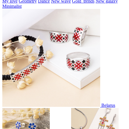
My love
Geometry
Dance
New wave
Gold_trends
New galaxy
Minimalist
Belarus