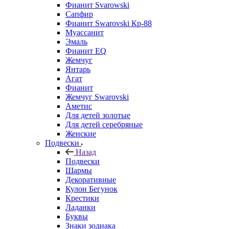
Фианит Svarowski
Сапфир
Фианит Swarovski Кр-88
Муассанит
Эмаль
Фианит EQ
Жемчуг
Янтарь
Агат
Фианит
Жемчуг Swarovski
Аметис
Для детей золотые
Для детей серебряные
Женские
Подвески
Назад
Подвески
Шармы
Декоративные
Кулон Бегунок
Крестики
Ладанки
Буквы
Знаки зодиака