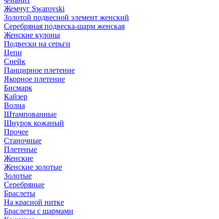
Жемчуг Swarovski
Золотой подвесной элемент женcкий
Серебряная подвеска-шарм женская
Женские кулоны
Подвески на серьги
Цепи
Снейк
Панцирное плетение
Якорное плетение
Бисмарк
Кайзер
Волна
Штампованные
Шнурок кожаный
Прочее
Станочные
Плетеные
Женские
Женские золотые
Золотые
Серебряные
Браслеты
На красной нитке
Браслеты с шармами