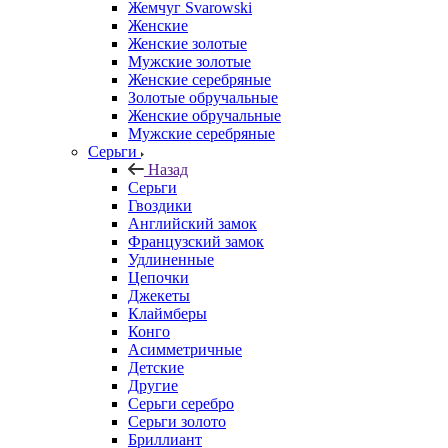
Жемчуг Svarowski
Женские
Женские золотые
Мужские золотые
Женские серебряные
Золотые обручальные
Женские обручальные
Мужские серебряные
Серьги
Назад
Серьги
Гвоздики
Английский замок
Французский замок
Удлиненные
Цепочки
Джекеты
Клаймберы
Конго
Асимметричные
Детские
Другие
Серьги серебро
Серьги золото
Бриллиант