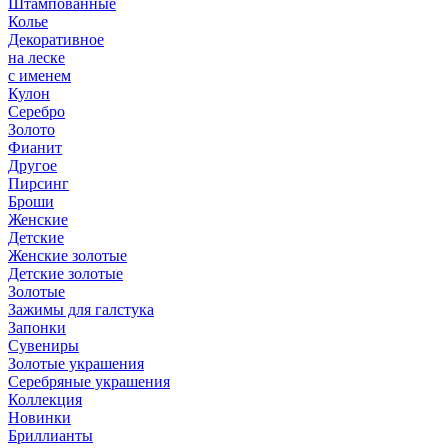
Штампованные
Колье
Декоративное
на леске
с именем
Кулон
Серебро
Золото
Фианит
Другое
Пирсинг
Броши
Женские
Детские
Женские золотые
Детские золотые
Золотые
Зажимы для галстука
Запонки
Сувениры
Золотые украшения
Серебряные украшения
Коллекция
Новинки
Бриллианты