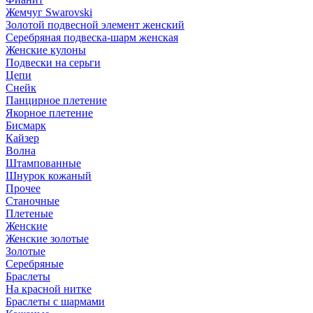
Жемчуг Swarovski
Золотой подвесной элемент женcкий
Серебряная подвеска-шарм женская
Женские кулоны
Подвески на серьги
Цепи
Снейк
Панцирное плетение
Якорное плетение
Бисмарк
Кайзер
Волна
Штампованные
Шнурок кожаный
Прочее
Станочные
Плетеные
Женские
Женские золотые
Золотые
Серебряные
Браслеты
На красной нитке
Браслеты с шармами