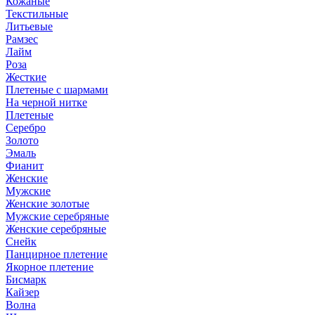
Кожаные
Текстильные
Литьевые
Рамзес
Лайм
Роза
Жесткие
Плетеные с шармами
На черной нитке
Плетеные
Серебро
Золото
Эмаль
Фианит
Женские
Мужские
Женские золотые
Мужские серебряные
Женские серебряные
Снейк
Панцирное плетение
Якорное плетение
Бисмарк
Кайзер
Волна