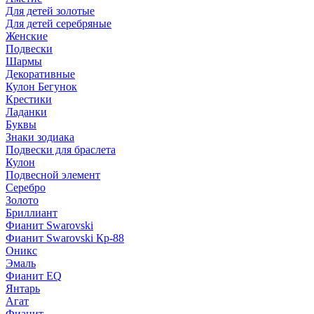
Для детей золотые
Для детей серебряные
Женские
Подвески
Шармы
Декоративные
Кулон Бегунок
Крестики
Ладанки
Буквы
Знаки зодиака
Подвески для браслета
Кулон
Подвесной элемент
Серебро
Золото
Бриллиант
Фианит Swarovski
Фианит Swarovski Кр-88
Оникс
Эмаль
Фианит EQ
Янтарь
Агат
Фианит