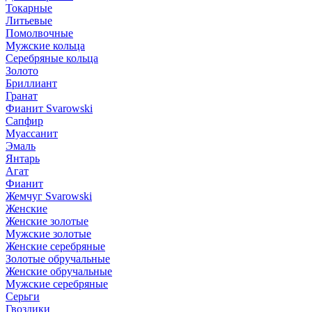
Токарные
Литьевые
Помолвочные
Мужские кольца
Серебряные кольца
Золото
Бриллиант
Гранат
Фианит Svarowski
Сапфир
Муассанит
Эмаль
Янтарь
Агат
Фианит
Жемчуг Svarowski
Женские
Женские золотые
Мужские золотые
Женские серебряные
Золотые обручальные
Женские обручальные
Мужские серебряные
Серьги
Гвоздики