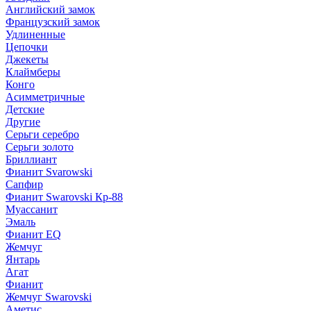
Английский замок
Французский замок
Удлиненные
Цепочки
Джекеты
Клаймберы
Конго
Асимметричные
Детские
Другие
Серьги серебро
Серьги золото
Бриллиант
Фианит Svarowski
Сапфир
Фианит Swarovski Кр-88
Муассанит
Эмаль
Фианит EQ
Жемчуг
Янтарь
Агат
Фианит
Жемчуг Swarovski
Аметис