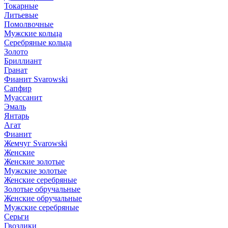
Токарные
Литьевые
Помолвочные
Мужские кольца
Серебряные кольца
Золото
Бриллиант
Гранат
Фианит Svarowski
Сапфир
Муассанит
Эмаль
Янтарь
Агат
Фианит
Жемчуг Svarowski
Женские
Женские золотые
Мужские золотые
Женские серебряные
Золотые обручальные
Женские обручальные
Мужские серебряные
Серьги
Гвоздики