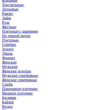
Кожаные
Текстильные
Литьевые
Рамзес
Лайм
Роза
Жесткие
Плетеные с шармами
На черной нитке
Плетеные
Серебро
Золото
Эмаль
Фианит
Женские
Мужские
Женские золотые
Мужские серебряные
Женские серебряные
Снейк
Панцирное плетение
Якорное плетение
Бисмарк
Кайзер
Волна