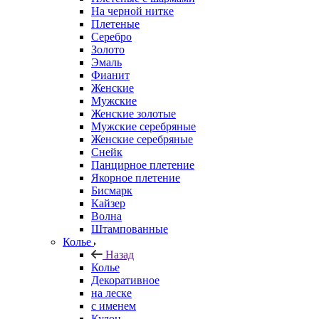
На черной нитке
Плетеные
Серебро
Золото
Эмаль
Фианит
Женские
Мужские
Женские золотые
Мужские серебряные
Женские серебряные
Снейк
Панцирное плетение
Якорное плетение
Бисмарк
Кайзер
Волна
Штампованные
Колье
Назад
Колье
Декоративное
на леске
с именем
Кулон