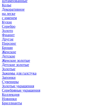
Штампованные
Колье
Декоративное
на леске
с именем
Кулон
Серебро
Золото
Фианит
Другое
Пирсинг
Броши
Женские
Детские
Женские золотые
Детские золотые
Золотые
Зажимы для галстука
Запонки
Сувениры
Золотые украшения
Серебряные украшения
Коллекция
Новинки
Бриллианты