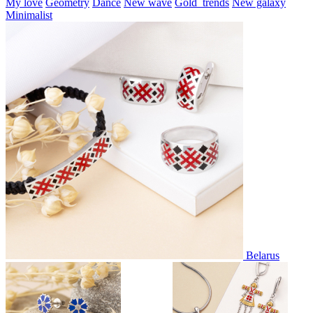
My love
Geometry
Dance
New wave
Gold_trends
New galaxy
Minimalist
Belarus