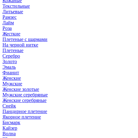
Кожаные
Текстильные
Литьевые
Рамзес
Лайм
Роза
Жесткие
Плетеные с шармами
На черной нитке
Плетеные
Серебро
Золото
Эмаль
Фианит
Женские
Мужские
Женские золотые
Мужские серебряные
Женские серебряные
Снейк
Панцирное плетение
Якорное плетение
Бисмарк
Кайзер
Волна