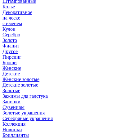
Штампованные
Колье
Декоративное
на леске
с именем
Кулон
Серебро
Золото
Фианит
Другое
Пирсинг
Броши
Женские
Детские
Женские золотые
Детские золотые
Золотые
Зажимы для галстука
Запонки
Сувениры
Золотые украшения
Серебряные украшения
Коллекция
Новинки
Бриллианты