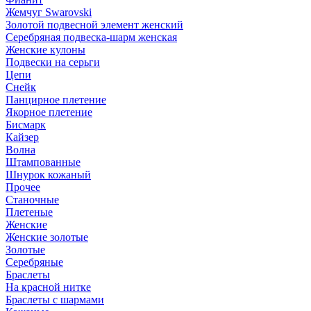
Жемчуг Swarovski
Золотой подвесной элемент женcкий
Серебряная подвеска-шарм женская
Женские кулоны
Подвески на серьги
Цепи
Снейк
Панцирное плетение
Якорное плетение
Бисмарк
Кайзер
Волна
Штампованные
Шнурок кожаный
Прочее
Станочные
Плетеные
Женские
Женские золотые
Золотые
Серебряные
Браслеты
На красной нитке
Браслеты с шармами