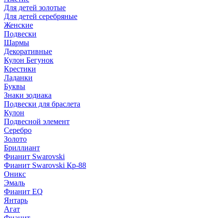
Для детей золотые
Для детей серебряные
Женские
Подвески
Шармы
Декоративные
Кулон Бегунок
Крестики
Ладанки
Буквы
Знаки зодиака
Подвески для браслета
Кулон
Подвесной элемент
Серебро
Золото
Бриллиант
Фианит Swarovski
Фианит Swarovski Кр-88
Оникс
Эмаль
Фианит EQ
Янтарь
Агат
Фианит