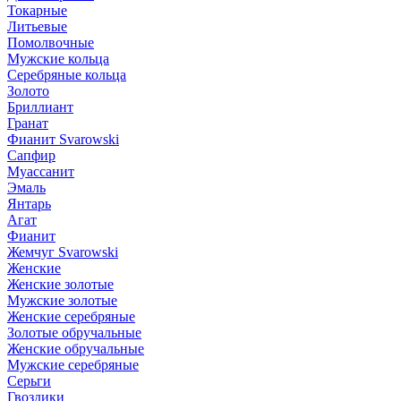
Токарные
Литьевые
Помолвочные
Мужские кольца
Серебряные кольца
Золото
Бриллиант
Гранат
Фианит Svarowski
Сапфир
Муассанит
Эмаль
Янтарь
Агат
Фианит
Жемчуг Svarowski
Женские
Женские золотые
Мужские золотые
Женские серебряные
Золотые обручальные
Женские обручальные
Мужские серебряные
Серьги
Гвоздики