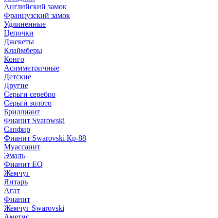
Английский замок
Французский замок
Удлиненные
Цепочки
Джекеты
Клаймберы
Конго
Асимметричные
Детские
Другие
Серьги серебро
Серьги золото
Бриллиант
Фианит Svarowski
Сапфир
Фианит Swarovski Кр-88
Муассанит
Эмаль
Фианит EQ
Жемчуг
Янтарь
Агат
Фианит
Жемчуг Swarovski
Аметис