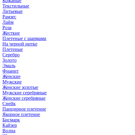
Кожаные
Текстильные
Литьевые
Рамзес
Лайм
Роза
Жесткие
Плетеные с шармами
На черной нитке
Плетеные
Серебро
Золото
Эмаль
Фианит
Женские
Мужские
Женские золотые
Мужские серебряные
Женские серебряные
Снейк
Панцирное плетение
Якорное плетение
Бисмарк
Кайзер
Волна