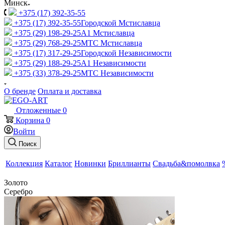
Минск
+375 (17) 392-35-55
+375 (17) 392-35-55
Городской Мстиславца
+375 (29) 198-29-25
A1 Мстиславца
+375 (29) 768-29-25
МТС Мстиславца
+375 (17) 317-29-25
Городской Независимости
+375 (29) 188-29-25
A1 Независимости
+375 (33) 378-29-25
МТС Независимости
О бренде
Оплата и доставка
Отложенные
0
Корзина
0
Войти
Поиск
Коллекция
Каталог
Новинки
Бриллианты
Свадьба&помолвка
Золото
Серебро