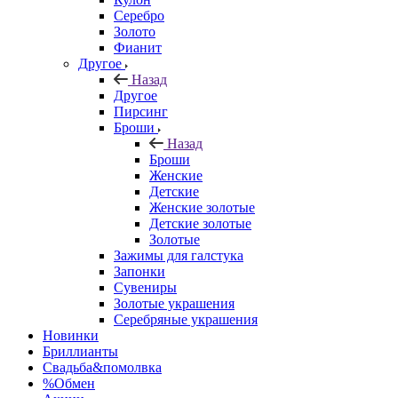
Серебро
Золото
Фианит
Другое
Назад
Другое
Пирсинг
Броши
Назад
Броши
Женские
Детские
Женские золотые
Детские золотые
Золотые
Зажимы для галстука
Запонки
Сувениры
Золотые украшения
Серебряные украшения
Новинки
Бриллианты
Свадьба&помолвка
%Обмен