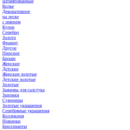
Штампованные
Колье
Декоративное
на леске
с именем
Кулон
Серебро
Золото
Фианит
Другое
Пирсинг
Броши
Женские
Детские
Женские золотые
Детские золотые
Золотые
Зажимы для галстука
Запонки
Сувениры
Золотые украшения
Серебряные украшения
Коллекция
Новинки
Бриллианты