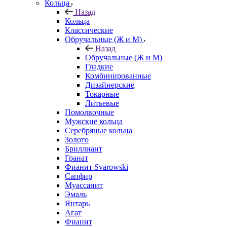
Кольца
Назад
Кольца
Классические
Обручальные (Ж и М)
Назад
Обручальные (Ж и М)
Гладкие
Комбинированные
Дизайнерские
Токарные
Литьевые
Помолвочные
Мужские кольца
Серебряные кольца
Золото
Бриллиант
Гранат
Фианит Svarowski
Сапфир
Муассанит
Эмаль
Янтарь
Агат
Фианит