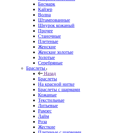
Бисмарк
Кайзер
Волна
Штампованные
Шнурок кожаный
Прочее
Станочные
Плетеные
Женские
Женские золотые
Золотые
Серебряные
Браслеты
Назад
Браслеты
На красной нитке
Браслеты с шармами
Кожаные
Текстильные
Литьевые
Рамзес
Лайм
Роза
Жесткие
Плетеные с шармами