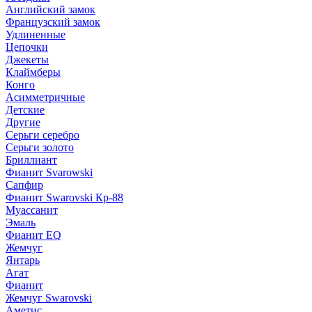
Английский замок
Французский замок
Удлиненные
Цепочки
Джекеты
Клаймберы
Конго
Асимметричные
Детские
Другие
Серьги серебро
Серьги золото
Бриллиант
Фианит Svarowski
Сапфир
Фианит Swarovski Кр-88
Муассанит
Эмаль
Фианит EQ
Жемчуг
Янтарь
Агат
Фианит
Жемчуг Swarovski
Аметис