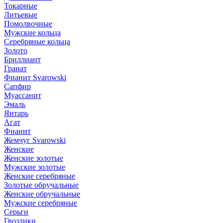
Токарные
Литьевые
Помолвочные
Мужские кольца
Серебряные кольца
Золото
Бриллиант
Гранат
Фианит Svarowski
Сапфир
Муассанит
Эмаль
Янтарь
Агат
Фианит
Жемчуг Svarowski
Женские
Женские золотые
Мужские золотые
Женские серебряные
Золотые обручальные
Женские обручальные
Мужские серебряные
Серьги
Гвоздики