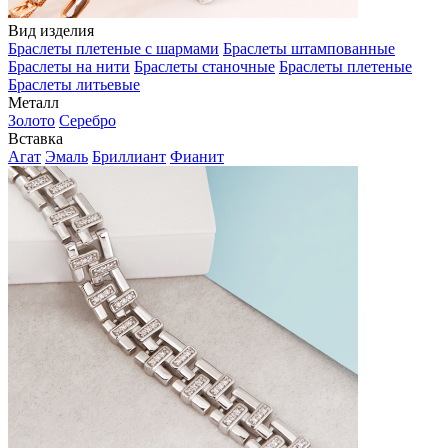
Вид изделия
Браслеты плетеные с шармами
Браслеты штампованные
Браслеты на нити
Браслеты станочные
Браслеты плетеные
Браслеты литьевые
Металл
Золото
Серебро
Вставка
Агат
Эмаль
Бриллиант
Фианит