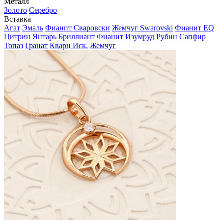
Металл
Золото
Серебро
Вставка
Агат
Эмаль
Фианит Сваровски
Жемчуг Swarovski
Фианит EQ
Цитрин
Янтарь
Бриллиант
Фианит
Изумруд
Рубин
Сапфир
Топаз
Гранат
Кварц Иск.
Жемчуг