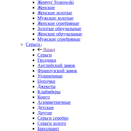
Жемчуг Svarowski
Женские
Женские золотые
Мужские золотые
Женские серебряные
Золотые обручальные
Женские обручальные
Мужские серебряные
Серьги
Назад
Серьги
Гвоздики
Английский замок
Французский замок
Удлиненные
Цепочки
Джекеты
Клаймберы
Конго
Асимметричные
Детские
Другие
Серьги серебро
Серьги золото
Бриллиант