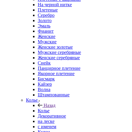
На черной нитке
Плетеные
Серебро
Золото
Эмаль
Фианит
Женские
Мужские
Женские золотые
Мужские серебряные
Женские серебряные
Снейк
Панцирное плетение
Якорное плетение
Бисмарк
Кайзер
Волна
Штампованные
Колье
Назад
Колье
Декоративное
на леске
с именем
Кулон