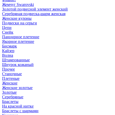
Жемчуг Swarovski
Золотой подвесной элемент женcкий
Серебряная подвеска-шарм женская
Женские кулоны
Подвески на серьги
Цепи
Снейк
Панцирное плетение
Якорное плетение
Бисмарк
Кайзер
Волна
Штампованные
Шнурок кожаный
Прочее
Станочные
Плетеные
Женские
Женские золотые
Золотые
Серебряные
Браслеты
На красной нитке
Браслеты с шармами