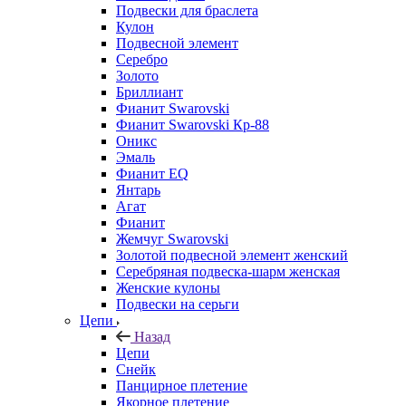
Подвески для браслета
Кулон
Подвесной элемент
Серебро
Золото
Бриллиант
Фианит Swarovski
Фианит Swarovski Кр-88
Оникс
Эмаль
Фианит EQ
Янтарь
Агат
Фианит
Жемчуг Swarovski
Золотой подвесной элемент женcкий
Серебряная подвеска-шарм женская
Женские кулоны
Подвески на серьги
Цепи
Назад
Цепи
Снейк
Панцирное плетение
Якорное плетение