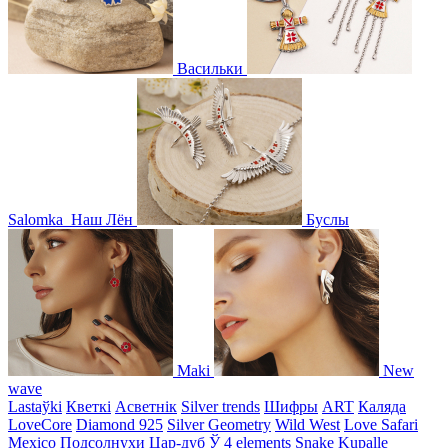
Васильки
Salomka
Наш Лён
Буслы
Maki
New
wave
Lastaўki
Кветкі
Асветнiк
Silver trends
Шифры
ART
Каляда
LoveCore
Diamond 925
Silver Geometry
Wild West
Love Safari
Mexico
Подсолнухи
Цар-дуб
Ў
4 elements
Snake
Kupalle