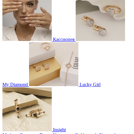
Кассиопея
My Diamond
Lucky Girl
Insight