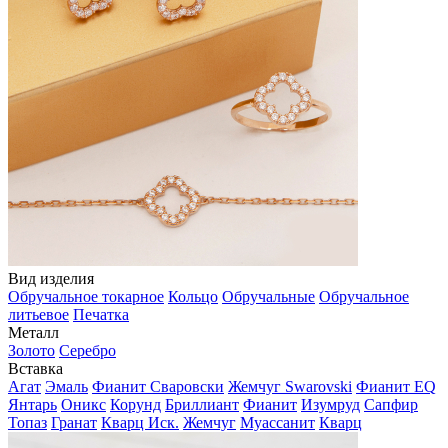
Вид изделия
Обручальное токарное
Кольцо
Обручальные
Обручальное
литьевое
Печатка
Металл
Золото
Серебро
Вставка
Агат
Эмаль
Фианит Сваровски
Жемчуг Swarovski
Фианит EQ
Янтарь
Оникс
Корунд
Бриллиант
Фианит
Изумруд
Сапфир
Топаз
Гранат
Кварц Иск.
Жемчуг
Муассанит
Кварц