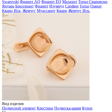
Swarovski
Фианит AQ
Фианит EQ
Малахит
Топаз Сваровски
Янтарь
Бриллиант
Фианит
Изумруд
Сапфир
Топаз
Гранат
Кварц Иск.
Жемчуг
Муассанит
Кварц
Жемчуг Иск.
Вид изделия
Подвесной элемент
Крестики
Подвеска-шарм
Кулон