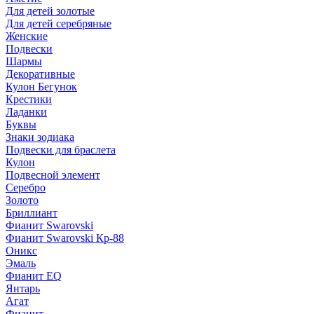
Для детей золотые
Для детей серебряные
Женские
Подвески
Шармы
Декоративные
Кулон Бегунок
Крестики
Ладанки
Буквы
Знаки зодиака
Подвески для браслета
Кулон
Подвесной элемент
Серебро
Золото
Бриллиант
Фианит Swarovski
Фианит Swarovski Кр-88
Оникс
Эмаль
Фианит EQ
Янтарь
Агат
Фианит