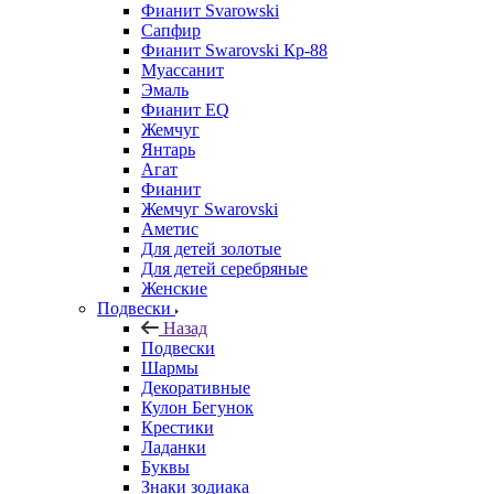
Фианит Svarowski
Сапфир
Фианит Swarovski Кр-88
Муассанит
Эмаль
Фианит EQ
Жемчуг
Янтарь
Агат
Фианит
Жемчуг Swarovski
Аметис
Для детей золотые
Для детей серебряные
Женские
Подвески
Назад
Подвески
Шармы
Декоративные
Кулон Бегунок
Крестики
Ладанки
Буквы
Знаки зодиака