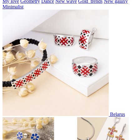
My love
Geometry
Dance
New wave
Gold_trends
New galaxy
Minimalist
Belarus