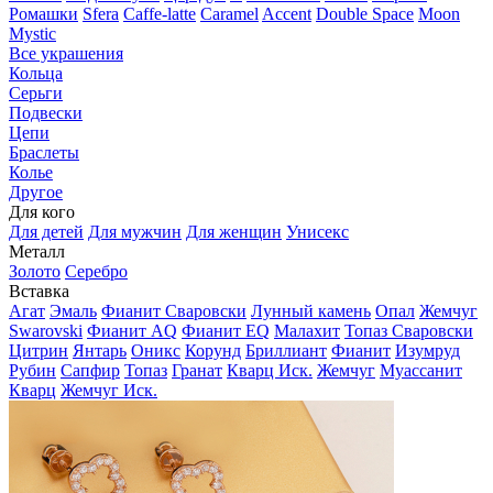
Ромашки
Sfera
Caffe-latte
Caramel
Accent
Double Space
Moon
Mystic
Все украшения
Кольца
Серьги
Подвески
Цепи
Браслеты
Колье
Другое
Для кого
Для детей
Для мужчин
Для женщин
Унисекс
Металл
Золото
Серебро
Вставка
Агат
Эмаль
Фианит Сваровски
Лунный камень
Опал
Жемчуг
Swarovski
Фианит AQ
Фианит EQ
Малахит
Топаз Сваровски
Цитрин
Янтарь
Оникс
Корунд
Бриллиант
Фианит
Изумруд
Рубин
Сапфир
Топаз
Гранат
Кварц Иск.
Жемчуг
Муассанит
Кварц
Жемчуг Иск.