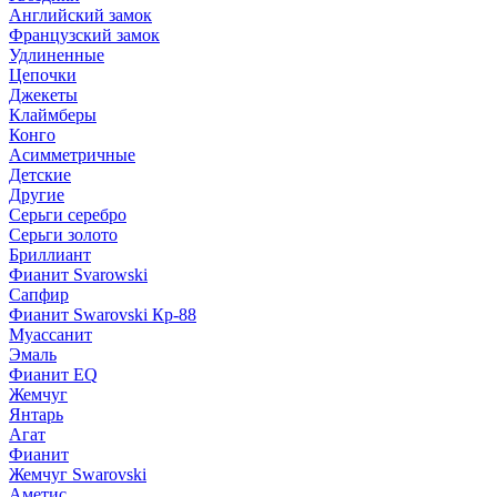
Английский замок
Французский замок
Удлиненные
Цепочки
Джекеты
Клаймберы
Конго
Асимметричные
Детские
Другие
Серьги серебро
Серьги золото
Бриллиант
Фианит Svarowski
Сапфир
Фианит Swarovski Кр-88
Муассанит
Эмаль
Фианит EQ
Жемчуг
Янтарь
Агат
Фианит
Жемчуг Swarovski
Аметис