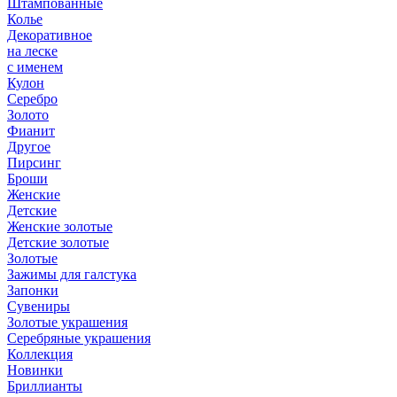
Штампованные
Колье
Декоративное
на леске
с именем
Кулон
Серебро
Золото
Фианит
Другое
Пирсинг
Броши
Женские
Детские
Женские золотые
Детские золотые
Золотые
Зажимы для галстука
Запонки
Сувениры
Золотые украшения
Серебряные украшения
Коллекция
Новинки
Бриллианты