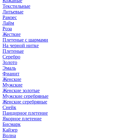
Кожаные
Текстильные
Литьевые
Рамзес
Лайм
Роза
Жесткие
Плетеные с шармами
На черной нитке
Плетеные
Серебро
Золото
Эмаль
Фианит
Женские
Мужские
Женские золотые
Мужские серебряные
Женские серебряные
Снейк
Панцирное плетение
Якорное плетение
Бисмарк
Кайзер
Волна