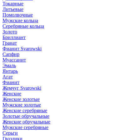
Токарные
Литьевые
Помолвочные
Мужские кольца
Серебряные кольца
Золото
Бриллиант
Гранат
Фианит Svarowski
Сапфир
Муассанит
Эмаль
Янтарь
Агат
Фианит
Жемчуг Svarowski
Женские
Женские золотые
Мужские золотые
Женские серебряные
Золотые обручальные
Женские обручальные
Мужские серебряные
Серьги
Гвоздики