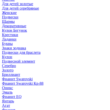
Для детей золотые
Для детей серебряные
Женские
Подвески
Шармы
Декоративные
Кулон Бегунок
Крестики
Ладанки
Буквы
Знаки зодиака
Подвески для браслета
Кулон
Подвесной элемент
Серебро
Золото
Бриллиант
Фианит Swarovski
Фианит Swarovski Кр-88
Оникс
Эмаль
Фианит EQ
Янтарь
Агат
Фианит