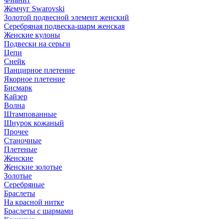
Жемчуг Swarovski
Золотой подвесной элемент женcкий
Серебряная подвеска-шарм женская
Женские кулоны
Подвески на серьги
Цепи
Снейк
Панцирное плетение
Якорное плетение
Бисмарк
Кайзер
Волна
Штампованные
Шнурок кожаный
Прочее
Станочные
Плетеные
Женские
Женские золотые
Золотые
Серебряные
Браслеты
На красной нитке
Браслеты с шармами