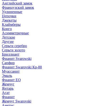
Английский замок
Французский замок
Удлиненные
Цепочки
Джекеты
Клаймберы
Конго
Асимметричные
Детские
Другие
Серьги серебро
Серьги золото
Бриллиант
Фианит Svarowski
Сапфир
Фианит Swarovski Кр-88
Муассанит
Эмаль
Фианит EQ
Жемчуг
Янтарь
Агат
Фианит
Жемчуг Swarovski
Аметис