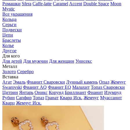
Ромашки
Sfera
Caffe-latte
Caramel
Accent
Double Space
Moon
Mystic
Все украшения
Кольца
Серьги
Подвески
Цепи
Браслеты
Колье
Другое
Для кого
Для детей
Для мужчин
Для женщин
Унисекс
Металл
Золото
Серебро
Вставка
Агат
Эмаль
Фианит Сваровски
Лунный камень
Опал
Жемчуг
Swarovski
Фианит AQ
Фианит EQ
Малахит
Топаз Сваровски
Цитрин
Янтарь
Оникс
Корунд
Бриллиант
Фианит
Изумруд
Рубин
Сапфир
Топаз
Гранат
Кварц Иск.
Жемчуг
Муассанит
Кварц
Жемчуг Иск.