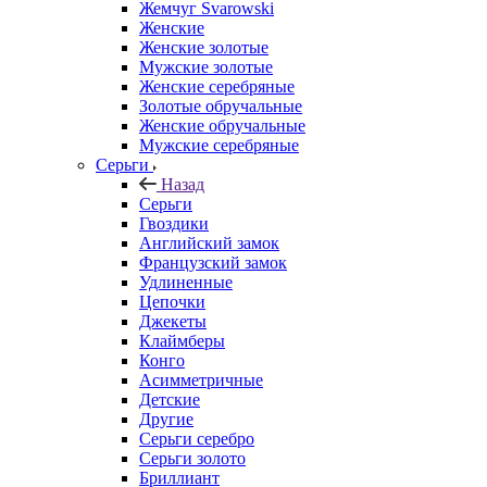
Жемчуг Svarowski
Женские
Женские золотые
Мужские золотые
Женские серебряные
Золотые обручальные
Женские обручальные
Мужские серебряные
Серьги
Назад
Серьги
Гвоздики
Английский замок
Французский замок
Удлиненные
Цепочки
Джекеты
Клаймберы
Конго
Асимметричные
Детские
Другие
Серьги серебро
Серьги золото
Бриллиант