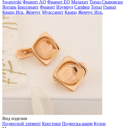
Swarovski
Фианит AQ
Фианит EQ
Малахит
Топаз Сваровски
Янтарь
Бриллиант
Фианит
Изумруд
Сапфир
Топаз
Гранат
Кварц Иск.
Жемчуг
Муассанит
Кварц
Жемчуг Иск.
Вид изделия
Подвесной элемент
Крестики
Подвеска-шарм
Кулон