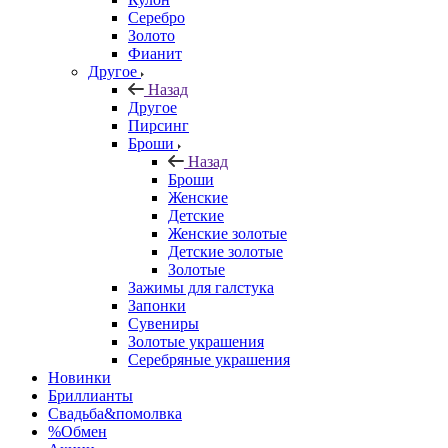
Серебро
Золото
Фианит
Другое
Назад
Другое
Пирсинг
Броши
Назад
Броши
Женские
Детские
Женские золотые
Детские золотые
Золотые
Зажимы для галстука
Запонки
Сувениры
Золотые украшения
Серебряные украшения
Новинки
Бриллианты
Свадьба&помолвка
%Обмен