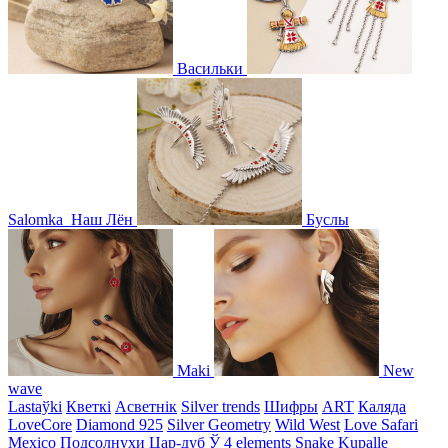
Васильки
Salomka
Наш Лён
Буслы
Maki
New
wave
Lastaўki
Кветкі
Асветнiк
Silver trends
Шифры
ART
Каляда
LoveCore
Diamond 925
Silver Geometry
Wild West
Love Safari
Mexico
Подсолнухи
Цар-дуб
Ў
4 elements
Snake
Kupalle