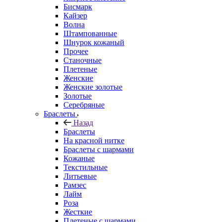
Бисмарк
Кайзер
Волна
Штампованные
Шнурок кожаный
Прочее
Станочные
Плетеные
Женские
Женские золотые
Золотые
Серебряные
Браслеты
Назад
Браслеты
На красной нитке
Браслеты с шармами
Кожаные
Текстильные
Литьевые
Рамзес
Лайм
Роза
Жесткие
Плетеные с шармами