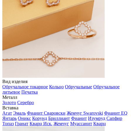
Вид изделия
Обручальное токарное
Кольцо
Обручальные
Обручальное
литьевое
Печатка
Металл
Золото
Серебро
Вставка
Агат
Эмаль
Фианит Сваровски
Жемчуг Swarovski
Фианит EQ
Янтарь
Оникс
Корунд
Бриллиант
Фианит
Изумруд
Сапфир
Топаз
Гранат
Кварц Иск.
Жемчуг
Муассанит
Кварц