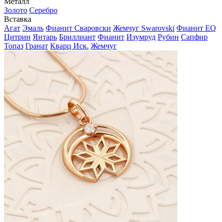
Металл
Золото
Серебро
Вставка
Агат
Эмаль
Фианит Сваровски
Жемчуг Swarovski
Фианит EQ
Цитрин
Янтарь
Бриллиант
Фианит
Изумруд
Рубин
Сапфир
Топаз
Гранат
Кварц Иск.
Жемчуг