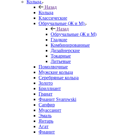
Кольца
Назад
Кольца
Классические
Обручальные (Ж и М)
Назад
Обручальные (Ж и М)
Гладкие
Комбинированные
Дизайнерские
Токарные
Литьевые
Помолвочные
Мужские кольца
Серебряные кольца
Золото
Бриллиант
Гранат
Фианит Svarowski
Сапфир
Муассанит
Эмаль
Янтарь
Агат
Фианит