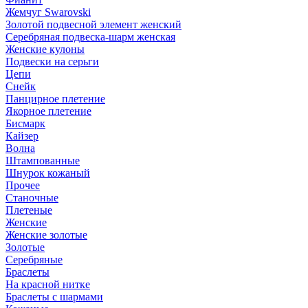
Жемчуг Swarovski
Золотой подвесной элемент женcкий
Серебряная подвеска-шарм женская
Женские кулоны
Подвески на серьги
Цепи
Снейк
Панцирное плетение
Якорное плетение
Бисмарк
Кайзер
Волна
Штампованные
Шнурок кожаный
Прочее
Станочные
Плетеные
Женские
Женские золотые
Золотые
Серебряные
Браслеты
На красной нитке
Браслеты с шармами