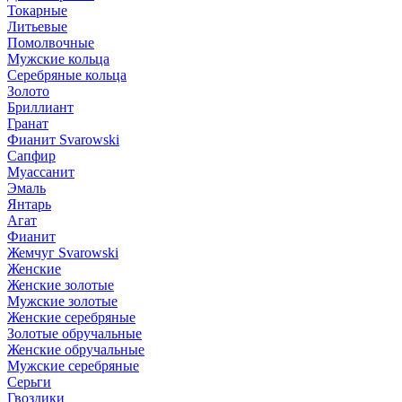
Токарные
Литьевые
Помолвочные
Мужские кольца
Серебряные кольца
Золото
Бриллиант
Гранат
Фианит Svarowski
Сапфир
Муассанит
Эмаль
Янтарь
Агат
Фианит
Жемчуг Svarowski
Женские
Женские золотые
Мужские золотые
Женские серебряные
Золотые обручальные
Женские обручальные
Мужские серебряные
Серьги
Гвоздики