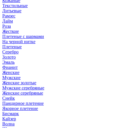
Кожаные
Текстильные
Литьевые
Рамзес
Лайм
Роза
Жесткие
Плетеные с шармами
На черной нитке
Плетеные
Серебро
Золото
Эмаль
Фианит
Женские
Мужские
Женские золотые
Мужские серебряные
Женские серебряные
Снейк
Панцирное плетение
Якорное плетение
Бисмарк
Кайзер
Волна