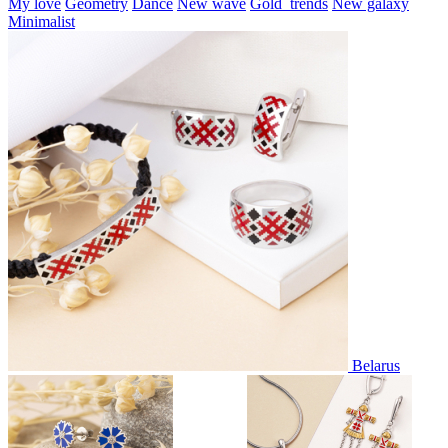
My love
Geometry
Dance
New wave
Gold_trends
New galaxy
Minimalist
Belarus