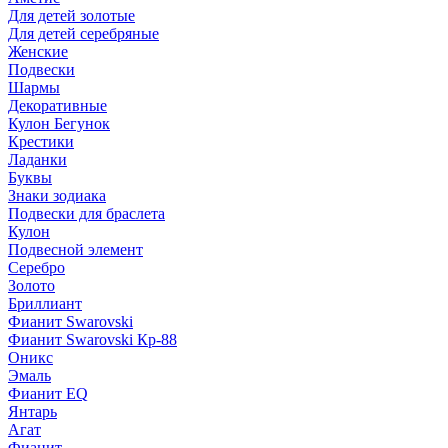
Для детей золотые
Для детей серебряные
Женские
Подвески
Шармы
Декоративные
Кулон Бегунок
Крестики
Ладанки
Буквы
Знаки зодиака
Подвески для браслета
Кулон
Подвесной элемент
Серебро
Золото
Бриллиант
Фианит Swarovski
Фианит Swarovski Кр-88
Оникс
Эмаль
Фианит EQ
Янтарь
Агат
Фианит