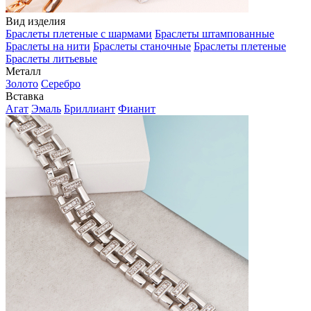
Вид изделия
Браслеты плетеные с шармами
Браслеты штампованные
Браслеты на нити
Браслеты станочные
Браслеты плетеные
Браслеты литьевые
Металл
Золото
Серебро
Вставка
Агат
Эмаль
Бриллиант
Фианит