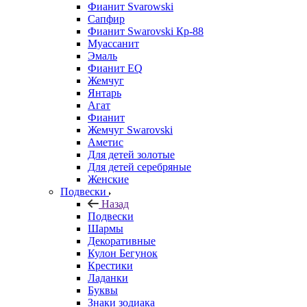
Фианит Svarowski
Сапфир
Фианит Swarovski Кр-88
Муассанит
Эмаль
Фианит EQ
Жемчуг
Янтарь
Агат
Фианит
Жемчуг Swarovski
Аметис
Для детей золотые
Для детей серебряные
Женские
Подвески
Назад
Подвески
Шармы
Декоративные
Кулон Бегунок
Крестики
Ладанки
Буквы
Знаки зодиака