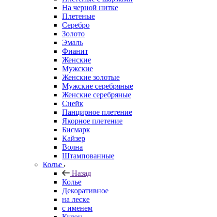
На черной нитке
Плетеные
Серебро
Золото
Эмаль
Фианит
Женские
Мужские
Женские золотые
Мужские серебряные
Женские серебряные
Снейк
Панцирное плетение
Якорное плетение
Бисмарк
Кайзер
Волна
Штампованные
Колье
Назад
Колье
Декоративное
на леске
с именем
Кулон