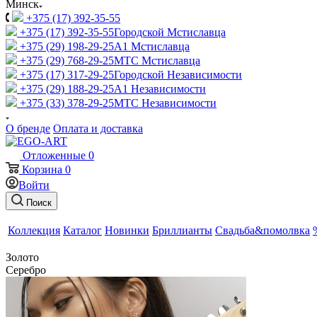
Минск
+375 (17) 392-35-55
+375 (17) 392-35-55
Городской Мстиславца
+375 (29) 198-29-25
A1 Мстиславца
+375 (29) 768-29-25
МТС Мстиславца
+375 (17) 317-29-25
Городской Независимости
+375 (29) 188-29-25
A1 Независимости
+375 (33) 378-29-25
МТС Независимости
О бренде
Оплата и доставка
Отложенные
0
Корзина
0
Войти
Поиск
Коллекция
Каталог
Новинки
Бриллианты
Свадьба&помолвка
Золото
Серебро