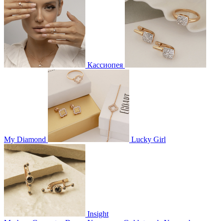
Кассиопея
My Diamond
Lucky Girl
Insight