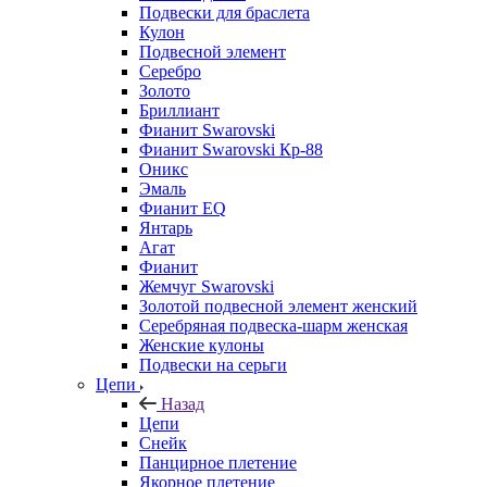
Подвески для браслета
Кулон
Подвесной элемент
Серебро
Золото
Бриллиант
Фианит Swarovski
Фианит Swarovski Кр-88
Оникс
Эмаль
Фианит EQ
Янтарь
Агат
Фианит
Жемчуг Swarovski
Золотой подвесной элемент женcкий
Серебряная подвеска-шарм женская
Женские кулоны
Подвески на серьги
Цепи
Назад
Цепи
Снейк
Панцирное плетение
Якорное плетение