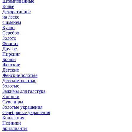
Штампованные
Колье
Декоративное
на леске
с именем
Кулон
Серебро
Золото
Фианит
Другое
Пирсинг
Броши
Женские
Детские
Женские золотые
Детские золотые
Золотые
Зажимы для галстука
Запонки
Сувениры
Золотые украшения
Серебряные украшения
Коллекция
Новинки
Бриллианты