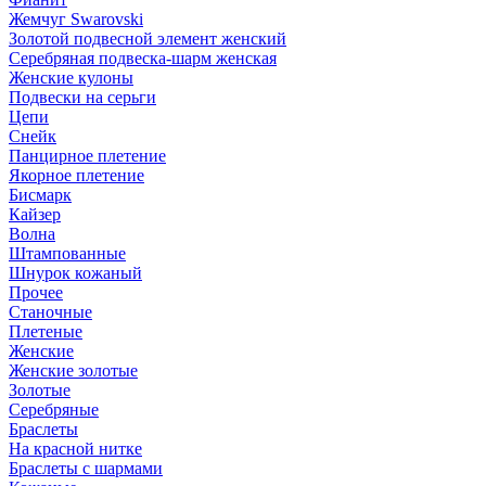
Жемчуг Swarovski
Золотой подвесной элемент женcкий
Серебряная подвеска-шарм женская
Женские кулоны
Подвески на серьги
Цепи
Снейк
Панцирное плетение
Якорное плетение
Бисмарк
Кайзер
Волна
Штампованные
Шнурок кожаный
Прочее
Станочные
Плетеные
Женские
Женские золотые
Золотые
Серебряные
Браслеты
На красной нитке
Браслеты с шармами