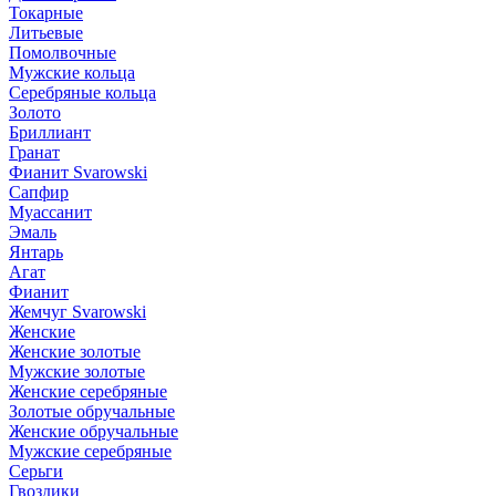
Токарные
Литьевые
Помолвочные
Мужские кольца
Серебряные кольца
Золото
Бриллиант
Гранат
Фианит Svarowski
Сапфир
Муассанит
Эмаль
Янтарь
Агат
Фианит
Жемчуг Svarowski
Женские
Женские золотые
Мужские золотые
Женские серебряные
Золотые обручальные
Женские обручальные
Мужские серебряные
Серьги
Гвоздики