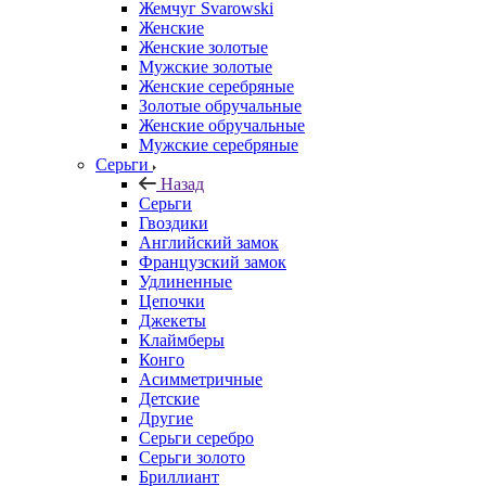
Жемчуг Svarowski
Женские
Женские золотые
Мужские золотые
Женские серебряные
Золотые обручальные
Женские обручальные
Мужские серебряные
Серьги
Назад
Серьги
Гвоздики
Английский замок
Французский замок
Удлиненные
Цепочки
Джекеты
Клаймберы
Конго
Асимметричные
Детские
Другие
Серьги серебро
Серьги золото
Бриллиант