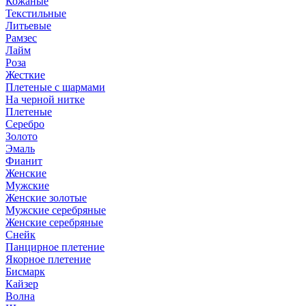
Кожаные
Текстильные
Литьевые
Рамзес
Лайм
Роза
Жесткие
Плетеные с шармами
На черной нитке
Плетеные
Серебро
Золото
Эмаль
Фианит
Женские
Мужские
Женские золотые
Мужские серебряные
Женские серебряные
Снейк
Панцирное плетение
Якорное плетение
Бисмарк
Кайзер
Волна