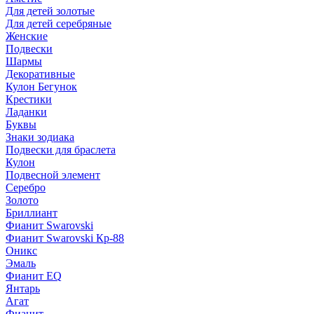
Для детей золотые
Для детей серебряные
Женские
Подвески
Шармы
Декоративные
Кулон Бегунок
Крестики
Ладанки
Буквы
Знаки зодиака
Подвески для браслета
Кулон
Подвесной элемент
Серебро
Золото
Бриллиант
Фианит Swarovski
Фианит Swarovski Кр-88
Оникс
Эмаль
Фианит EQ
Янтарь
Агат
Фианит