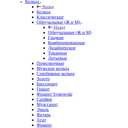
Кольца
Назад
Кольца
Классические
Обручальные (Ж и М)
Назад
Обручальные (Ж и М)
Гладкие
Комбинированные
Дизайнерские
Токарные
Литьевые
Помолвочные
Мужские кольца
Серебряные кольца
Золото
Бриллиант
Гранат
Фианит Svarowski
Сапфир
Муассанит
Эмаль
Янтарь
Агат
Фианит