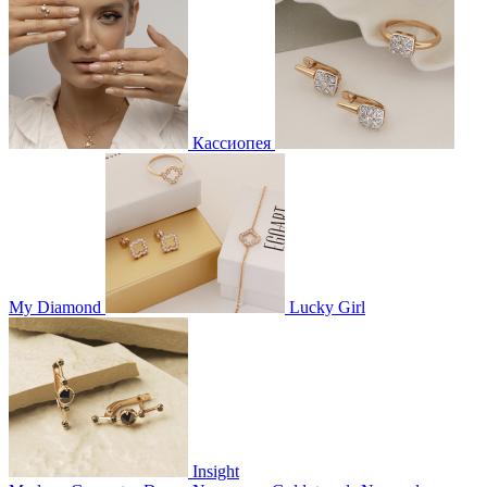
Кассиопея
My Diamond
Lucky Girl
Insight