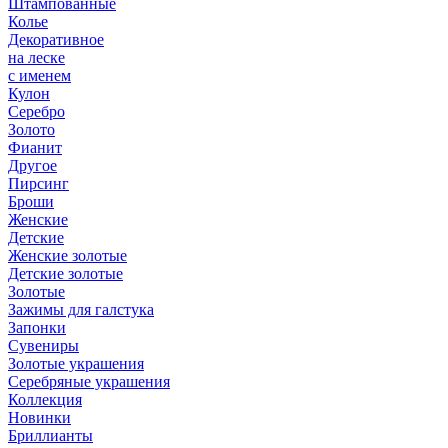
Штампованные
Колье
Декоративное
на леске
с именем
Кулон
Серебро
Золото
Фианит
Другое
Пирсинг
Броши
Женские
Детские
Женские золотые
Детские золотые
Золотые
Зажимы для галстука
Запонки
Сувениры
Золотые украшения
Серебряные украшения
Коллекция
Новинки
Бриллианты