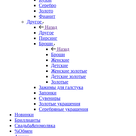
Серебро
Золото
Фианит
Другое
Назад
Другое
Пирсинг
Броши
Назад
Броши
Женские
Детские
Женские золотые
Детские золотые
Золотые
Зажимы для галстука
Запонки
Сувениры
Золотые украшения
Серебряные украшения
Новинки
Бриллианты
Свадьба&помолвка
%Обмен