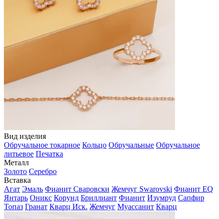
Вид изделия
Обручальное токарное
Кольцо
Обручальные
Обручальное
литьевое
Печатка
Металл
Золото
Серебро
Вставка
Агат
Эмаль
Фианит Сваровски
Жемчуг Swarovski
Фианит EQ
Янтарь
Оникс
Корунд
Бриллиант
Фианит
Изумруд
Сапфир
Топаз
Гранат
Кварц Иск.
Жемчуг
Муассанит
Кварц