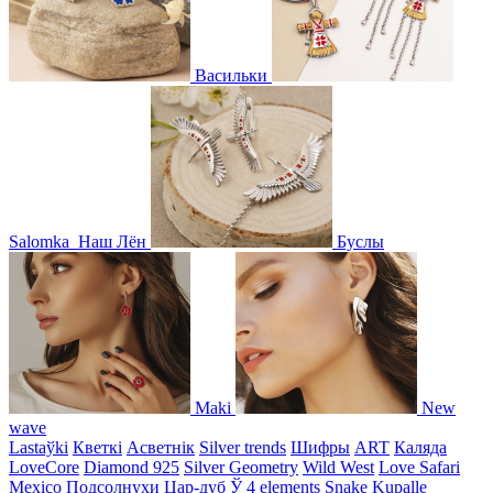
Васильки
Salomka
Наш Лён
Буслы
Maki
New
wave
Lastaўki
Кветкі
Асветнiк
Silver trends
Шифры
ART
Каляда
LoveCore
Diamond 925
Silver Geometry
Wild West
Love Safari
Mexico
Подсолнухи
Цар-дуб
Ў
4 elements
Snake
Kupalle