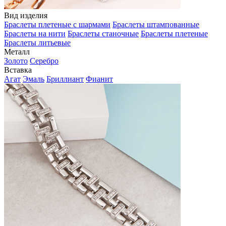
Вид изделия
Браслеты плетеные с шармами
Браслеты штампованные
Браслеты на нити
Браслеты станочные
Браслеты плетеные
Браслеты литьевые
Металл
Золото
Серебро
Вставка
Агат
Эмаль
Бриллиант
Фианит