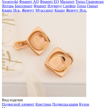
Swarovski
Фианит AQ
Фианит EQ
Малахит
Топаз Сваровски
Янтарь
Бриллиант
Фианит
Изумруд
Сапфир
Топаз
Гранат
Кварц Иск.
Жемчуг
Муассанит
Кварц
Жемчуг Иск.
Вид изделия
Подвесной элемент
Крестики
Подвеска-шарм
Кулон