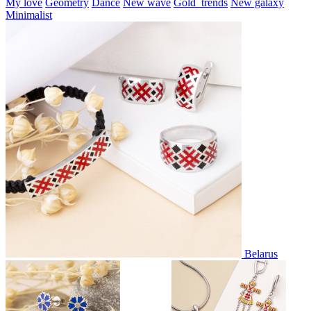
My love
Geometry
Dance
New wave
Gold_trends
New galaxy
Minimalist
Belarus