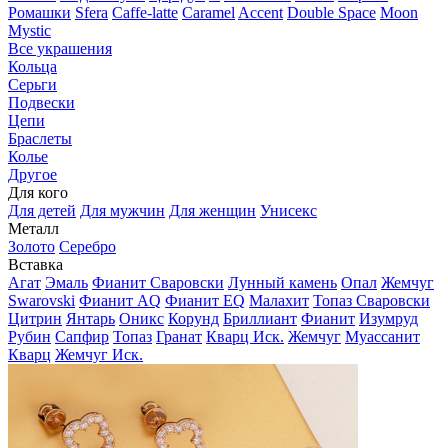
Ромашки
Sfera
Caffe-latte
Caramel
Accent
Double Space
Moon
Mystic
Все украшения
Кольца
Серьги
Подвески
Цепи
Браслеты
Колье
Другое
Для кого
Для детей
Для мужчин
Для женщин
Унисекс
Металл
Золото
Серебро
Вставка
Агат
Эмаль
Фианит Сваровски
Лунный камень
Опал
Жемчуг
Swarovski
Фианит AQ
Фианит EQ
Малахит
Топаз Сваровски
Цитрин
Янтарь
Оникс
Корунд
Бриллиант
Фианит
Изумруд
Рубин
Сапфир
Топаз
Гранат
Кварц Иск.
Жемчуг
Муассанит
Кварц
Жемчуг Иск.