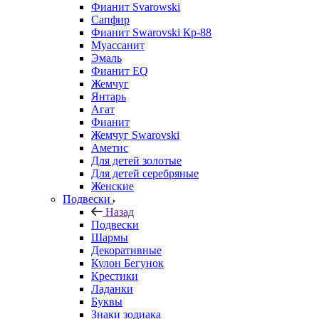
Фианит Svarowski
Сапфир
Фианит Swarovski Кр-88
Муассанит
Эмаль
Фианит EQ
Жемчуг
Янтарь
Агат
Фианит
Жемчуг Swarovski
Аметис
Для детей золотые
Для детей серебряные
Женские
Подвески
Назад
Подвески
Шармы
Декоративные
Кулон Бегунок
Крестики
Ладанки
Буквы
Знаки зодиака