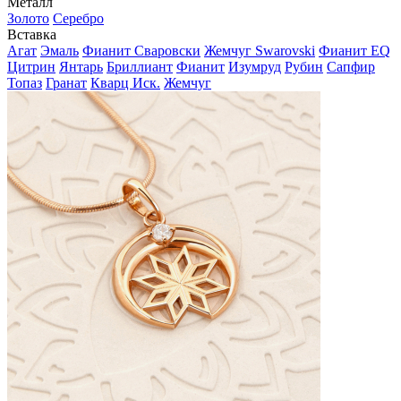
Металл
Золото
Серебро
Вставка
Агат
Эмаль
Фианит Сваровски
Жемчуг Swarovski
Фианит EQ
Цитрин
Янтарь
Бриллиант
Фианит
Изумруд
Рубин
Сапфир
Топаз
Гранат
Кварц Иск.
Жемчуг