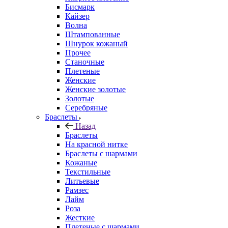
Бисмарк
Кайзер
Волна
Штампованные
Шнурок кожаный
Прочее
Станочные
Плетеные
Женские
Женские золотые
Золотые
Серебряные
Браслеты
Назад
Браслеты
На красной нитке
Браслеты с шармами
Кожаные
Текстильные
Литьевые
Рамзес
Лайм
Роза
Жесткие
Плетеные с шармами