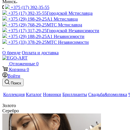
Минск
+375 (17) 392-35-55
+375 (17) 392-35-55
Городской Мстиславца
+375 (29) 198-29-25
A1 Мстиславца
+375 (29) 768-29-25
МТС Мстиславца
+375 (17) 317-29-25
Городской Независимости
+375 (29) 188-29-25
A1 Независимости
+375 (33) 378-29-25
МТС Независимости
О бренде
Оплата и доставка
Отложенные
0
Корзина
0
Войти
Поиск
Коллекция
Каталог
Новинки
Бриллианты
Свадьба&помолвка
Золото
Серебро