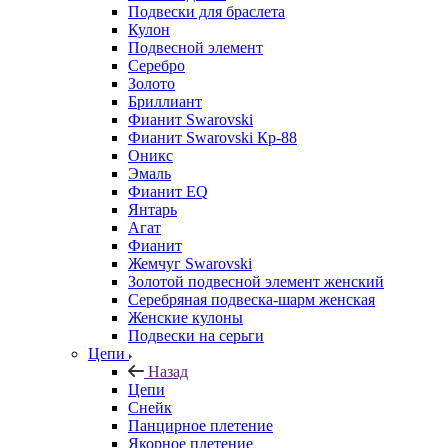
Подвески для браслета
Кулон
Подвесной элемент
Серебро
Золото
Бриллиант
Фианит Swarovski
Фианит Swarovski Кр-88
Оникс
Эмаль
Фианит EQ
Янтарь
Агат
Фианит
Жемчуг Swarovski
Золотой подвесной элемент женcкий
Серебряная подвеска-шарм женская
Женские кулоны
Подвески на серьги
Цепи
Назад
Цепи
Снейк
Панцирное плетение
Якорное плетение