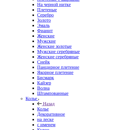
На черной нитке
Плетеные
Серебро
Золото
Эмаль
Фианит
Женские
Мужские
Женские золотые
Мужские серебряные
Женские серебряные
Снейк
Панцирное плетение
Якорное плетение
Бисмарк
Кайзер
Волна
Штампованные
Колье
Назад
Колье
Декоративное
на леске
с именем
Кулон