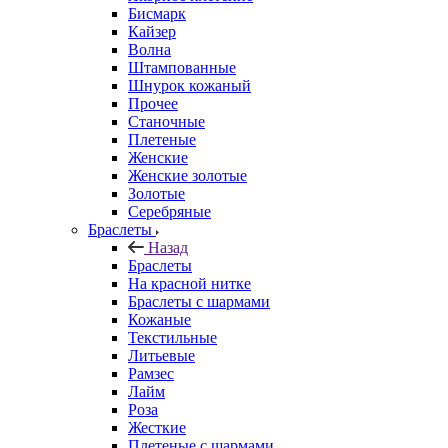
Бисмарк
Кайзер
Волна
Штампованные
Шнурок кожаный
Прочее
Станочные
Плетеные
Женские
Женские золотые
Золотые
Серебряные
Браслеты
Назад
Браслеты
На красной нитке
Браслеты с шармами
Кожаные
Текстильные
Литьевые
Рамзес
Лайм
Роза
Жесткие
Плетеные с шармами