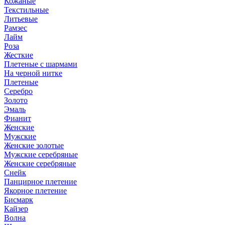
Кожаные
Текстильные
Литьевые
Рамзес
Лайм
Роза
Жесткие
Плетеные с шармами
На черной нитке
Плетеные
Серебро
Золото
Эмаль
Фианит
Женские
Мужские
Женские золотые
Мужские серебряные
Женские серебряные
Снейк
Панцирное плетение
Якорное плетение
Бисмарк
Кайзер
Волна