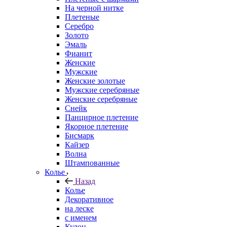
На черной нитке
Плетеные
Серебро
Золото
Эмаль
Фианит
Женские
Мужские
Женские золотые
Мужские серебряные
Женские серебряные
Снейк
Панцирное плетение
Якорное плетение
Бисмарк
Кайзер
Волна
Штампованные
Колье
Назад
Колье
Декоративное
на леске
с именем
Кулон