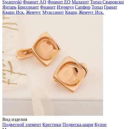
Swarovski
Фианит AQ
Фианит EQ
Малахит
Топаз Сваровски
Янтарь
Бриллиант
Фианит
Изумруд
Сапфир
Топаз
Гранат
Кварц Иск.
Жемчуг
Муассанит
Кварц
Жемчуг Иск.
Вид изделия
Подвесной элемент
Крестики
Подвеска-шарм
Кулон