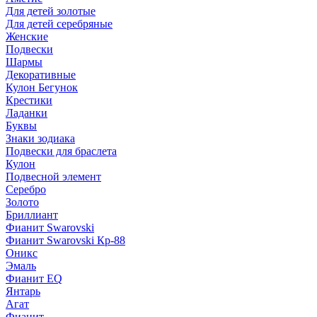
Для детей золотые
Для детей серебряные
Женские
Подвески
Шармы
Декоративные
Кулон Бегунок
Крестики
Ладанки
Буквы
Знаки зодиака
Подвески для браслета
Кулон
Подвесной элемент
Серебро
Золото
Бриллиант
Фианит Swarovski
Фианит Swarovski Кр-88
Оникс
Эмаль
Фианит EQ
Янтарь
Агат
Фианит