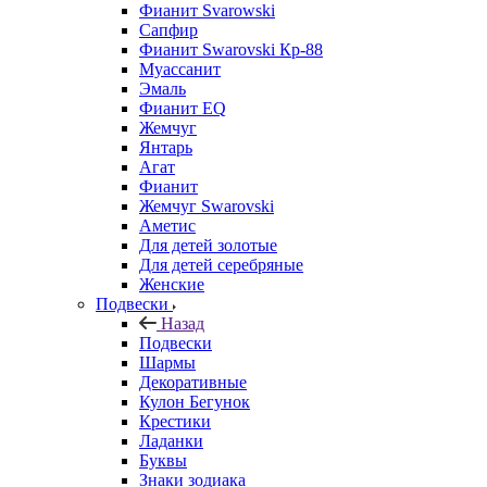
Фианит Svarowski
Сапфир
Фианит Swarovski Кр-88
Муассанит
Эмаль
Фианит EQ
Жемчуг
Янтарь
Агат
Фианит
Жемчуг Swarovski
Аметис
Для детей золотые
Для детей серебряные
Женские
Подвески
Назад
Подвески
Шармы
Декоративные
Кулон Бегунок
Крестики
Ладанки
Буквы
Знаки зодиака