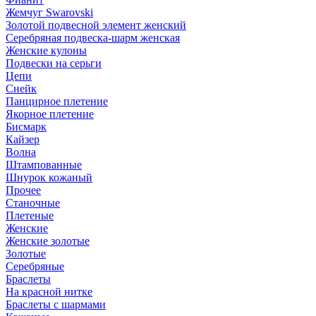
Жемчуг Swarovski
Золотой подвесной элемент женcкий
Серебряная подвеска-шарм женская
Женские кулоны
Подвески на серьги
Цепи
Снейк
Панцирное плетение
Якорное плетение
Бисмарк
Кайзер
Волна
Штампованные
Шнурок кожаный
Прочее
Станочные
Плетеные
Женские
Женские золотые
Золотые
Серебряные
Браслеты
На красной нитке
Браслеты с шармами