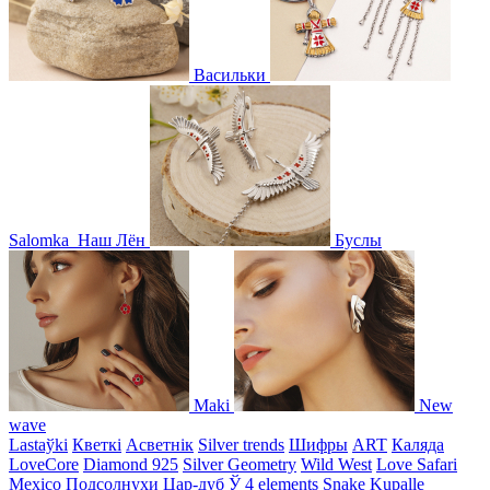
Васильки
Salomka
Наш Лён
Буслы
Maki
New
wave
Lastaўki
Кветкі
Асветнiк
Silver trends
Шифры
ART
Каляда
LoveCore
Diamond 925
Silver Geometry
Wild West
Love Safari
Mexico
Подсолнухи
Цар-дуб
Ў
4 elements
Snake
Kupalle