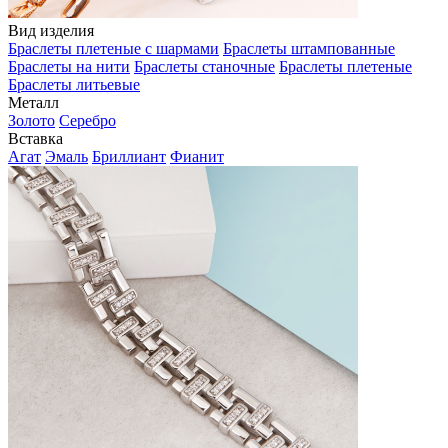
Вид изделия
Браслеты плетеные с шармами
Браслеты штампованные
Браслеты на нити
Браслеты станочные
Браслеты плетеные
Браслеты литьевые
Металл
Золото
Серебро
Вставка
Агат
Эмаль
Бриллиант
Фианит