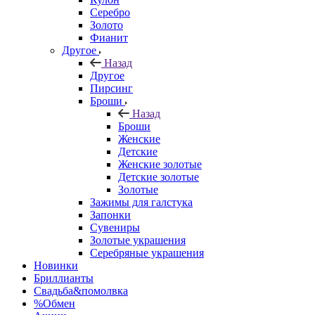
Серебро
Золото
Фианит
Другое
Назад
Другое
Пирсинг
Броши
Назад
Броши
Женские
Детские
Женские золотые
Детские золотые
Золотые
Зажимы для галстука
Запонки
Сувениры
Золотые украшения
Серебряные украшения
Новинки
Бриллианты
Свадьба&помолвка
%Обмен