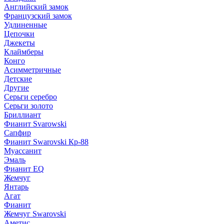
Английский замок
Французский замок
Удлиненные
Цепочки
Джекеты
Клаймберы
Конго
Асимметричные
Детские
Другие
Серьги серебро
Серьги золото
Бриллиант
Фианит Svarowski
Сапфир
Фианит Swarovski Кр-88
Муассанит
Эмаль
Фианит EQ
Жемчуг
Янтарь
Агат
Фианит
Жемчуг Swarovski
Аметис