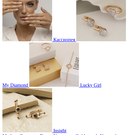
Кассиопея
My Diamond
Lucky Girl
Insight