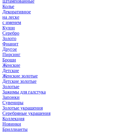
Штампованные
Колье
Декоративное
на леске
с именем
Кулон
Серебро
Золото
Фианит
Другое
Пирсинг
Броши
Женские
Детские
Женские золотые
Детские золотые
Золотые
Зажимы для галстука
Запонки
Сувениры
Золотые украшения
Серебряные украшения
Коллекция
Новинки
Бриллианты