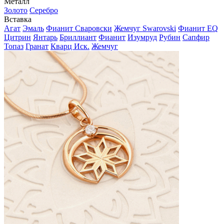
Металл
Золото
Серебро
Вставка
Агат
Эмаль
Фианит Сваровски
Жемчуг Swarovski
Фианит EQ
Цитрин
Янтарь
Бриллиант
Фианит
Изумруд
Рубин
Сапфир
Топаз
Гранат
Кварц Иск.
Жемчуг