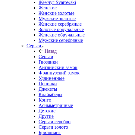
Жемчуг Svarowski
Женские
Женские золотые
Мужские золотые
Женские серебряные
Золотые обручальные
Женские обручальные
Мужские серебряные
Серьги
Назад
Серьги
Гвоздики
Английский замок
Французский замок
Удлиненные
Цепочки
Джекеты
Клаймберы
Конго
Асимметричные
Детские
Другие
Серьги серебро
Серьги золото
Бриллиант