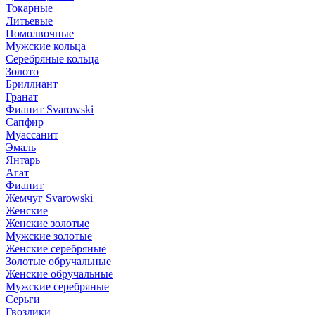
Токарные
Литьевые
Помолвочные
Мужские кольца
Серебряные кольца
Золото
Бриллиант
Гранат
Фианит Svarowski
Сапфир
Муассанит
Эмаль
Янтарь
Агат
Фианит
Жемчуг Svarowski
Женские
Женские золотые
Мужские золотые
Женские серебряные
Золотые обручальные
Женские обручальные
Мужские серебряные
Серьги
Гвоздики