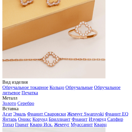
Вид изделия
Обручальное токарное
Кольцо
Обручальные
Обручальное
литьевое
Печатка
Металл
Золото
Серебро
Вставка
Агат
Эмаль
Фианит Сваровски
Жемчуг Swarovski
Фианит EQ
Янтарь
Оникс
Корунд
Бриллиант
Фианит
Изумруд
Сапфир
Топаз
Гранат
Кварц Иск.
Жемчуг
Муассанит
Кварц