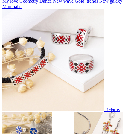
My love
Geometry
Dance
New wave
Gold_trends
New galaxy
Minimalist
Belarus