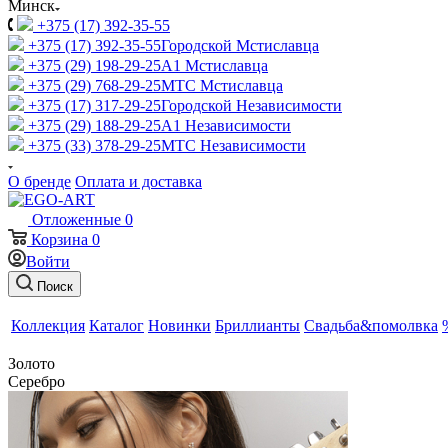
Минск
+375 (17) 392-35-55
+375 (17) 392-35-55
Городской Мстиславца
+375 (29) 198-29-25
A1 Мстиславца
+375 (29) 768-29-25
МТС Мстиславца
+375 (17) 317-29-25
Городской Независимости
+375 (29) 188-29-25
A1 Независимости
+375 (33) 378-29-25
МТС Независимости
О бренде
Оплата и доставка
Отложенные
0
Корзина
0
Войти
Поиск
Коллекция
Каталог
Новинки
Бриллианты
Свадьба&помолвка
Золото
Серебро