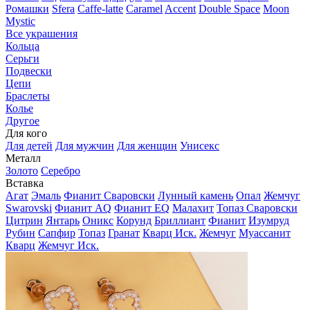
Ромашки
Sfera
Caffe-latte
Caramel
Accent
Double Space
Moon
Mystic
Все украшения
Кольца
Серьги
Подвески
Цепи
Браслеты
Колье
Другое
Для кого
Для детей
Для мужчин
Для женщин
Унисекс
Металл
Золото
Серебро
Вставка
Агат
Эмаль
Фианит Сваровски
Лунный камень
Опал
Жемчуг
Swarovski
Фианит AQ
Фианит EQ
Малахит
Топаз Сваровски
Цитрин
Янтарь
Оникс
Корунд
Бриллиант
Фианит
Изумруд
Рубин
Сапфир
Топаз
Гранат
Кварц Иск.
Жемчуг
Муассанит
Кварц
Жемчуг Иск.