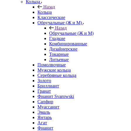
Кольца
Назад
Кольца
Классические
Обручальные (Ж и М)
Назад
Обручальные (Ж и М)
Гладкие
Комбинированные
Дизайнерские
Токарные
Литьевые
Помолвочные
Мужские кольца
Серебряные кольца
Золото
Бриллиант
Гранат
Фианит Svarowski
Сапфир
Муассанит
Эмаль
Янтарь
Агат
Фианит