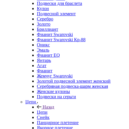
Подвески для браслета
Кулон
Подвесной элемент
Серебро
Золото
Бриллиант
Фианит Swarovski
Фианит Swarovski Кр-88
Оникс
Эмаль
Фианит EQ
Янтарь
Агат
Фианит
Жемчуг Swarovski
Золотой подвесной элемент женcкий
Серебряная подвеска-шарм женская
Женские кулоны
Подвески на серьги
Цепи
Назад
Цепи
Снейк
Панцирное плетение
Якорное плетение