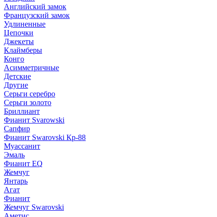
Английский замок
Французский замок
Удлиненные
Цепочки
Джекеты
Клаймберы
Конго
Асимметричные
Детские
Другие
Серьги серебро
Серьги золото
Бриллиант
Фианит Svarowski
Сапфир
Фианит Swarovski Кр-88
Муассанит
Эмаль
Фианит EQ
Жемчуг
Янтарь
Агат
Фианит
Жемчуг Swarovski
Аметис