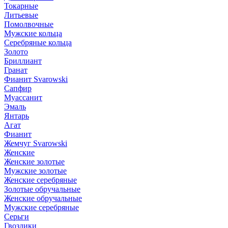
Токарные
Литьевые
Помолвочные
Мужские кольца
Серебряные кольца
Золото
Бриллиант
Гранат
Фианит Svarowski
Сапфир
Муассанит
Эмаль
Янтарь
Агат
Фианит
Жемчуг Svarowski
Женские
Женские золотые
Мужские золотые
Женские серебряные
Золотые обручальные
Женские обручальные
Мужские серебряные
Серьги
Гвоздики