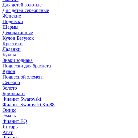
Для детей золотые
Для детей серебряные
Женские
Подвески
Шармы
Декоративные
Кулон Бегунок
Крестики
Ладанки
Буквы
Знаки зодиака
Подвески для браслета
Кулон
Подвесной элемент
Серебро
Золото
Бриллиант
Фианит Swarovski
Фианит Swarovski Кр-88
Оникс
Эмаль
Фианит EQ
Янтарь
Агат
Фианит