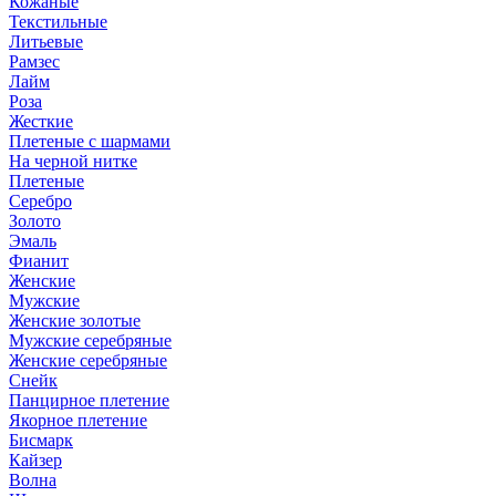
Кожаные
Текстильные
Литьевые
Рамзес
Лайм
Роза
Жесткие
Плетеные с шармами
На черной нитке
Плетеные
Серебро
Золото
Эмаль
Фианит
Женские
Мужские
Женские золотые
Мужские серебряные
Женские серебряные
Снейк
Панцирное плетение
Якорное плетение
Бисмарк
Кайзер
Волна