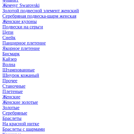
Жемчуг Swarovski
Золотой подвесной элемент женcкий
Серебряная подвеска-шарм женская
Женские кулоны
Подвески на серьги
Цепи
Снейк
Панцирное плетение
Якорное плетение
Бисмарк
Кайзер
Волна
Штампованные
Шнурок кожаный
Прочее
Станочные
Плетеные
Женские
Женские золотые
Золотые
Серебряные
Браслеты
На красной нитке
Браслеты с шармами