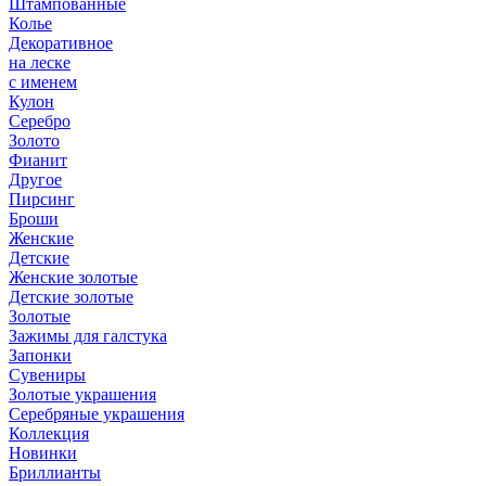
Штампованные
Колье
Декоративное
на леске
с именем
Кулон
Серебро
Золото
Фианит
Другое
Пирсинг
Броши
Женские
Детские
Женские золотые
Детские золотые
Золотые
Зажимы для галстука
Запонки
Сувениры
Золотые украшения
Серебряные украшения
Коллекция
Новинки
Бриллианты