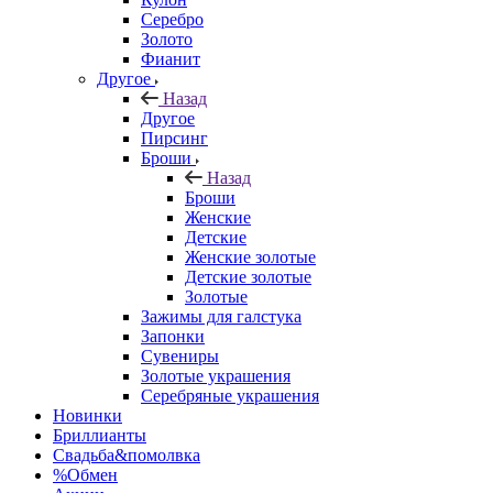
Серебро
Золото
Фианит
Другое
Назад
Другое
Пирсинг
Броши
Назад
Броши
Женские
Детские
Женские золотые
Детские золотые
Золотые
Зажимы для галстука
Запонки
Сувениры
Золотые украшения
Серебряные украшения
Новинки
Бриллианты
Свадьба&помолвка
%Обмен