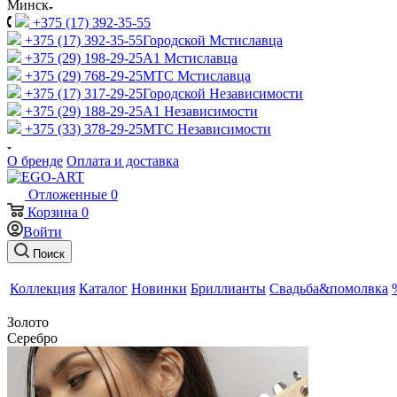
Минск
+375 (17) 392-35-55
+375 (17) 392-35-55
Городской Мстиславца
+375 (29) 198-29-25
A1 Мстиславца
+375 (29) 768-29-25
МТС Мстиславца
+375 (17) 317-29-25
Городской Независимости
+375 (29) 188-29-25
A1 Независимости
+375 (33) 378-29-25
МТС Независимости
О бренде
Оплата и доставка
Отложенные
0
Корзина
0
Войти
Поиск
Коллекция
Каталог
Новинки
Бриллианты
Свадьба&помолвка
Золото
Серебро