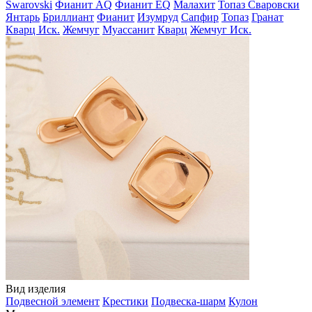
Swarovski
Фианит AQ
Фианит EQ
Малахит
Топаз Сваровски
Янтарь
Бриллиант
Фианит
Изумруд
Сапфир
Топаз
Гранат
Кварц Иск.
Жемчуг
Муассанит
Кварц
Жемчуг Иск.
Вид изделия
Подвесной элемент
Крестики
Подвеска-шарм
Кулон