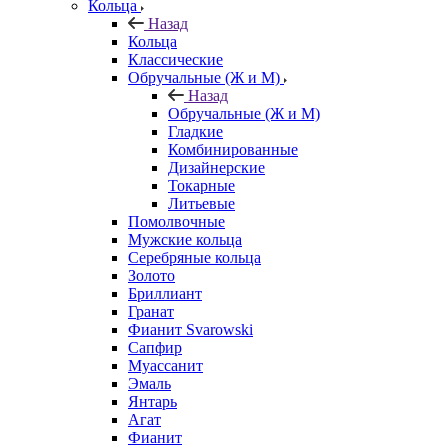
Кольца
Назад
Кольца
Классические
Обручальные (Ж и М)
Назад
Обручальные (Ж и М)
Гладкие
Комбинированные
Дизайнерские
Токарные
Литьевые
Помолвочные
Мужские кольца
Серебряные кольца
Золото
Бриллиант
Гранат
Фианит Svarowski
Сапфир
Муассанит
Эмаль
Янтарь
Агат
Фианит