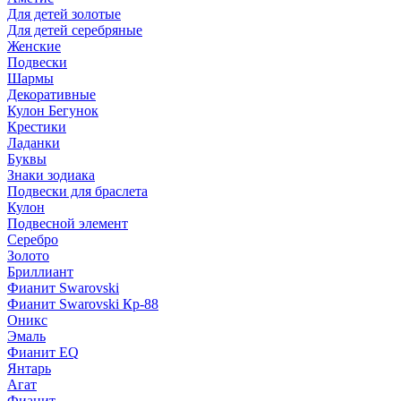
Для детей золотые
Для детей серебряные
Женские
Подвески
Шармы
Декоративные
Кулон Бегунок
Крестики
Ладанки
Буквы
Знаки зодиака
Подвески для браслета
Кулон
Подвесной элемент
Серебро
Золото
Бриллиант
Фианит Swarovski
Фианит Swarovski Кр-88
Оникс
Эмаль
Фианит EQ
Янтарь
Агат
Фианит