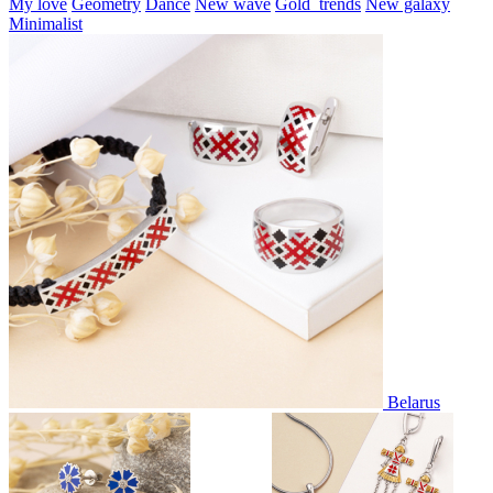
My love
Geometry
Dance
New wave
Gold_trends
New galaxy
Minimalist
Belarus