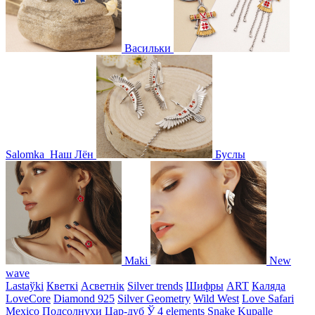
Васильки
Salomka
Наш Лён
Буслы
Maki
New
wave
Lastaўki
Кветкі
Асветнiк
Silver trends
Шифры
ART
Каляда
LoveCore
Diamond 925
Silver Geometry
Wild West
Love Safari
Mexico
Подсолнухи
Цар-дуб
Ў
4 elements
Snake
Kupalle