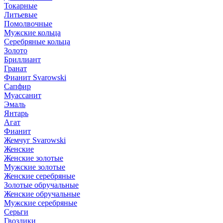
Токарные
Литьевые
Помолвочные
Мужские кольца
Серебряные кольца
Золото
Бриллиант
Гранат
Фианит Svarowski
Сапфир
Муассанит
Эмаль
Янтарь
Агат
Фианит
Жемчуг Svarowski
Женские
Женские золотые
Мужские золотые
Женские серебряные
Золотые обручальные
Женские обручальные
Мужские серебряные
Серьги
Гвоздики