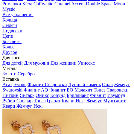
Ромашки
Sfera
Caffe-latte
Caramel
Accent
Double Space
Moon
Mystic
Все украшения
Кольца
Серьги
Подвески
Цепи
Браслеты
Колье
Другое
Для кого
Для детей
Для мужчин
Для женщин
Унисекс
Металл
Золото
Серебро
Вставка
Агат
Эмаль
Фианит Сваровски
Лунный камень
Опал
Жемчуг
Swarovski
Фианит AQ
Фианит EQ
Малахит
Топаз Сваровски
Цитрин
Янтарь
Оникс
Корунд
Бриллиант
Фианит
Изумруд
Рубин
Сапфир
Топаз
Гранат
Кварц Иск.
Жемчуг
Муассанит
Кварц
Жемчуг Иск.