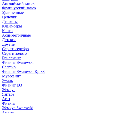
Английский замок
Французский замок
Удлиненные
Цепочки
Джекеты
Клаймберы
Конго
Асимметричные
Детские
Другие
Серьги серебро
Серьги золото
Бриллиант
Фианит Svarowski
Сапфир
Фианит Swarovski Кр-88
Муассанит
Эмаль
Фианит EQ
Жемчуг
Янтарь
Агат
Фианит
Жемчуг Swarovski
Аметис