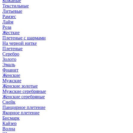
Кожаные
Текстильные
Литьевые
Рамзес
Лайм
Роза
Жесткие
Плетеные с шармами
На черной нитке
Плетеные
Серебро
Золото
Эмаль
Фианит
Женские
Мужские
Женские золотые
Мужские серебряные
Женские серебряные
Снейк
Панцирное плетение
Якорное плетение
Бисмарк
Кайзер
Волна