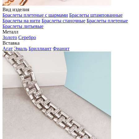
Вид изделия
Браслеты плетеные с шармами
Браслеты штампованные
Браслеты на нити
Браслеты станочные
Браслеты плетеные
Браслеты литьевые
Металл
Золото
Серебро
Вставка
Агат
Эмаль
Бриллиант
Фианит