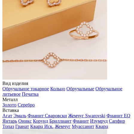
Вид изделия
Обручальное токарное
Кольцо
Обручальные
Обручальное
литьевое
Печатка
Металл
Золото
Серебро
Вставка
Агат
Эмаль
Фианит Сваровски
Жемчуг Swarovski
Фианит EQ
Янтарь
Оникс
Корунд
Бриллиант
Фианит
Изумруд
Сапфир
Топаз
Гранат
Кварц Иск.
Жемчуг
Муассанит
Кварц