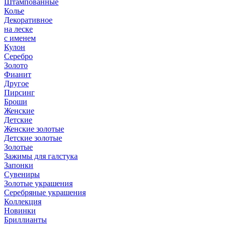
Штампованные
Колье
Декоративное
на леске
с именем
Кулон
Серебро
Золото
Фианит
Другое
Пирсинг
Броши
Женские
Детские
Женские золотые
Детские золотые
Золотые
Зажимы для галстука
Запонки
Сувениры
Золотые украшения
Серебряные украшения
Коллекция
Новинки
Бриллианты