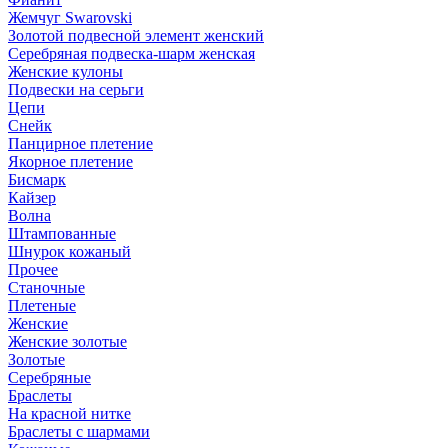
Жемчуг Swarovski
Золотой подвесной элемент женcкий
Серебряная подвеска-шарм женская
Женские кулоны
Подвески на серьги
Цепи
Снейк
Панцирное плетение
Якорное плетение
Бисмарк
Кайзер
Волна
Штампованные
Шнурок кожаный
Прочее
Станочные
Плетеные
Женские
Женские золотые
Золотые
Серебряные
Браслеты
На красной нитке
Браслеты с шармами