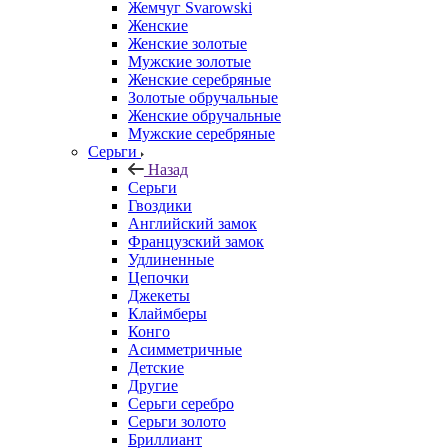
Жемчуг Svarowski
Женские
Женские золотые
Мужские золотые
Женские серебряные
Золотые обручальные
Женские обручальные
Мужские серебряные
Серьги
Назад
Серьги
Гвоздики
Английский замок
Французский замок
Удлиненные
Цепочки
Джекеты
Клаймберы
Конго
Асимметричные
Детские
Другие
Серьги серебро
Серьги золото
Бриллиант