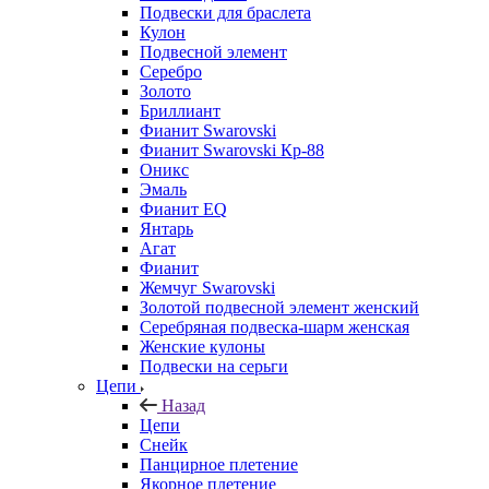
Подвески для браслета
Кулон
Подвесной элемент
Серебро
Золото
Бриллиант
Фианит Swarovski
Фианит Swarovski Кр-88
Оникс
Эмаль
Фианит EQ
Янтарь
Агат
Фианит
Жемчуг Swarovski
Золотой подвесной элемент женcкий
Серебряная подвеска-шарм женская
Женские кулоны
Подвески на серьги
Цепи
Назад
Цепи
Снейк
Панцирное плетение
Якорное плетение