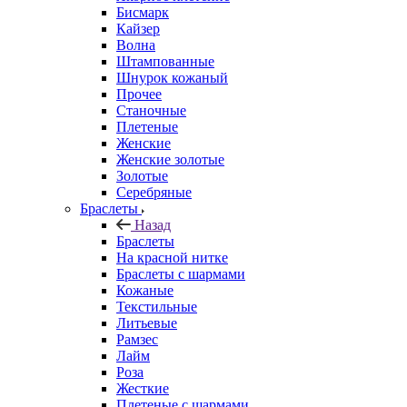
Бисмарк
Кайзер
Волна
Штампованные
Шнурок кожаный
Прочее
Станочные
Плетеные
Женские
Женские золотые
Золотые
Серебряные
Браслеты
Назад
Браслеты
На красной нитке
Браслеты с шармами
Кожаные
Текстильные
Литьевые
Рамзес
Лайм
Роза
Жесткие
Плетеные с шармами