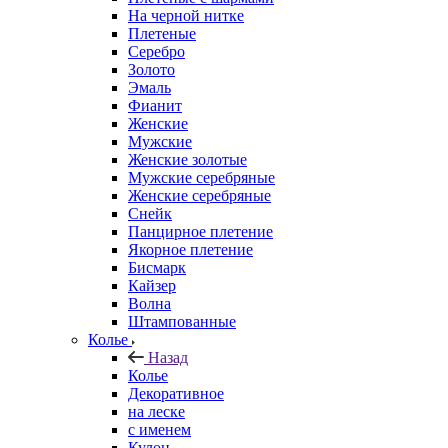
На черной нитке
Плетеные
Серебро
Золото
Эмаль
Фианит
Женские
Мужские
Женские золотые
Мужские серебряные
Женские серебряные
Снейк
Панцирное плетение
Якорное плетение
Бисмарк
Кайзер
Волна
Штампованные
Колье
Назад
Колье
Декоративное
на леске
с именем
Кулон