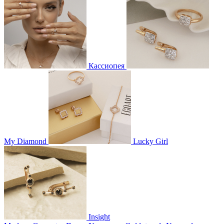
Кассиопея
My Diamond
Lucky Girl
Insight