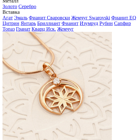
Металл
Золото
Серебро
Вставка
Агат
Эмаль
Фианит Сваровски
Жемчуг Swarovski
Фианит EQ
Цитрин
Янтарь
Бриллиант
Фианит
Изумруд
Рубин
Сапфир
Топаз
Гранат
Кварц Иск.
Жемчуг