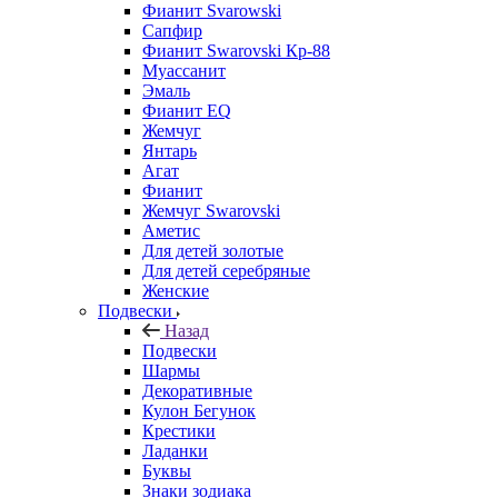
Фианит Svarowski
Сапфир
Фианит Swarovski Кр-88
Муассанит
Эмаль
Фианит EQ
Жемчуг
Янтарь
Агат
Фианит
Жемчуг Swarovski
Аметис
Для детей золотые
Для детей серебряные
Женские
Подвески
Назад
Подвески
Шармы
Декоративные
Кулон Бегунок
Крестики
Ладанки
Буквы
Знаки зодиака