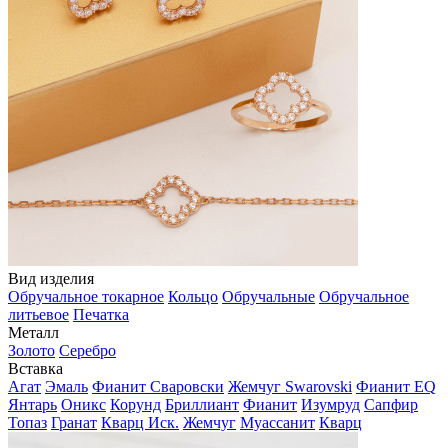
Вид изделия
Обручальное токарное
Кольцо
Обручальные
Обручальное
литьевое
Печатка
Металл
Золото
Серебро
Вставка
Агат
Эмаль
Фианит Сваровски
Жемчуг Swarovski
Фианит EQ
Янтарь
Оникс
Корунд
Бриллиант
Фианит
Изумруд
Сапфир
Топаз
Гранат
Кварц Иск.
Жемчуг
Муассанит
Кварц