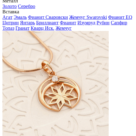
Металл
Золото
Серебро
Вставка
Агат
Эмаль
Фианит Сваровски
Жемчуг Swarovski
Фианит EQ
Цитрин
Янтарь
Бриллиант
Фианит
Изумруд
Рубин
Сапфир
Топаз
Гранат
Кварц Иск.
Жемчуг