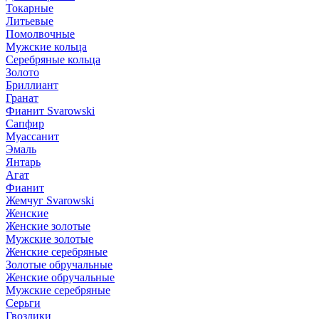
Токарные
Литьевые
Помолвочные
Мужские кольца
Серебряные кольца
Золото
Бриллиант
Гранат
Фианит Svarowski
Сапфир
Муассанит
Эмаль
Янтарь
Агат
Фианит
Жемчуг Svarowski
Женские
Женские золотые
Мужские золотые
Женские серебряные
Золотые обручальные
Женские обручальные
Мужские серебряные
Серьги
Гвоздики