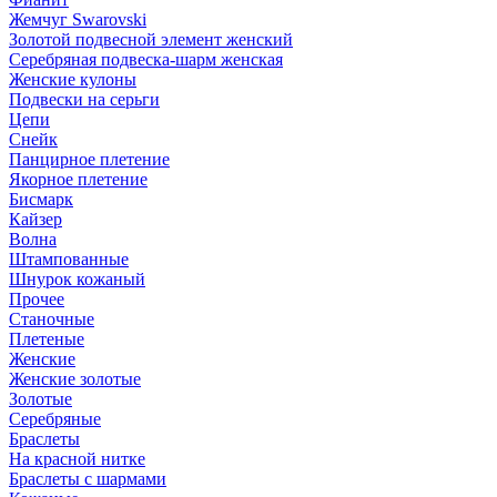
Жемчуг Swarovski
Золотой подвесной элемент женcкий
Серебряная подвеска-шарм женская
Женские кулоны
Подвески на серьги
Цепи
Снейк
Панцирное плетение
Якорное плетение
Бисмарк
Кайзер
Волна
Штампованные
Шнурок кожаный
Прочее
Станочные
Плетеные
Женские
Женские золотые
Золотые
Серебряные
Браслеты
На красной нитке
Браслеты с шармами