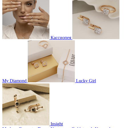
Кассиопея
My Diamond
Lucky Girl
Insight