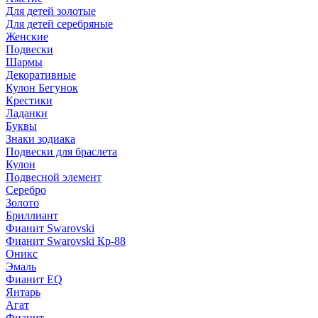
Для детей золотые
Для детей серебряные
Женские
Подвески
Шармы
Декоративные
Кулон Бегунок
Крестики
Ладанки
Буквы
Знаки зодиака
Подвески для браслета
Кулон
Подвесной элемент
Серебро
Золото
Бриллиант
Фианит Swarovski
Фианит Swarovski Кр-88
Оникс
Эмаль
Фианит EQ
Янтарь
Агат
Фианит