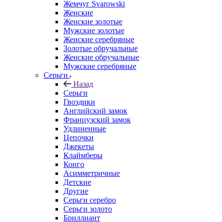
Жемчуг Svarowski
Женские
Женские золотые
Мужские золотые
Женские серебряные
Золотые обручальные
Женские обручальные
Мужские серебряные
Серьги
Назад
Серьги
Гвоздики
Английский замок
Французский замок
Удлиненные
Цепочки
Джекеты
Клаймберы
Конго
Асимметричные
Детские
Другие
Серьги серебро
Серьги золото
Бриллиант