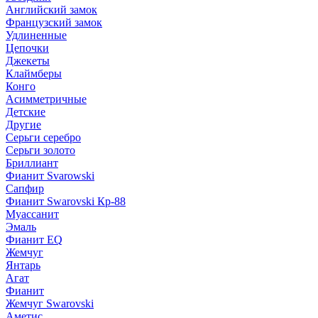
Английский замок
Французский замок
Удлиненные
Цепочки
Джекеты
Клаймберы
Конго
Асимметричные
Детские
Другие
Серьги серебро
Серьги золото
Бриллиант
Фианит Svarowski
Сапфир
Фианит Swarovski Кр-88
Муассанит
Эмаль
Фианит EQ
Жемчуг
Янтарь
Агат
Фианит
Жемчуг Swarovski
Аметис