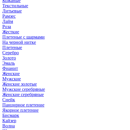
Кожаные
Текстильные
Литьевые
Рамзес
Лайм
Роза
Жесткие
Плетеные с шармами
На черной нитке
Плетеные
Серебро
Золото
Эмаль
Фианит
Женские
Мужские
Женские золотые
Мужские серебряные
Женские серебряные
Снейк
Панцирное плетение
Якорное плетение
Бисмарк
Кайзер
Волна