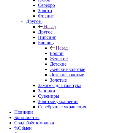
Серебро
Золото
Фианит
Другое
Назад
Другое
Пирсинг
Броши
Назад
Броши
Женские
Детские
Женские золотые
Детские золотые
Золотые
Зажимы для галстука
Запонки
Сувениры
Золотые украшения
Серебряные украшения
Новинки
Бриллианты
Свадьба&помолвка
%Обмен