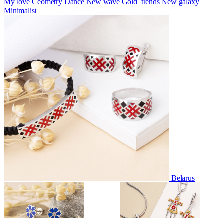
My love
Geometry
Dance
New wave
Gold_trends
New galaxy
Minimalist
Belarus