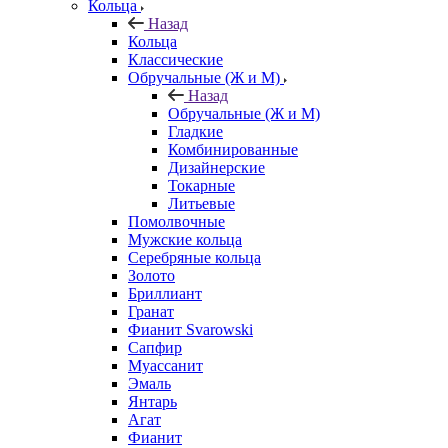
Кольца
Назад
Кольца
Классические
Обручальные (Ж и М)
Назад
Обручальные (Ж и М)
Гладкие
Комбинированные
Дизайнерские
Токарные
Литьевые
Помолвочные
Мужские кольца
Серебряные кольца
Золото
Бриллиант
Гранат
Фианит Svarowski
Сапфир
Муассанит
Эмаль
Янтарь
Агат
Фианит