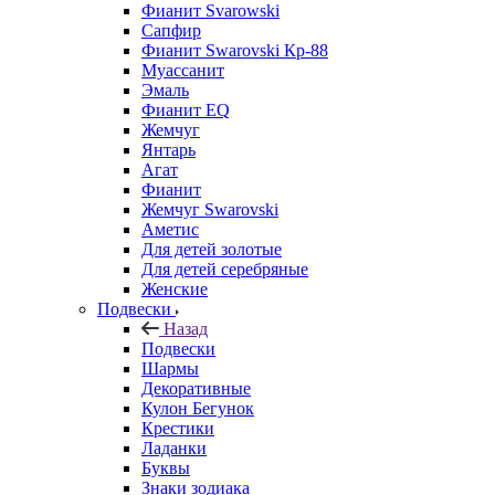
Фианит Svarowski
Сапфир
Фианит Swarovski Кр-88
Муассанит
Эмаль
Фианит EQ
Жемчуг
Янтарь
Агат
Фианит
Жемчуг Swarovski
Аметис
Для детей золотые
Для детей серебряные
Женские
Подвески
Назад
Подвески
Шармы
Декоративные
Кулон Бегунок
Крестики
Ладанки
Буквы
Знаки зодиака