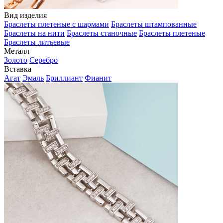
Вид изделия
Браслеты плетеные с шармами
Браслеты штампованные
Браслеты на нити
Браслеты станочные
Браслеты плетеные
Браслеты литьевые
Металл
Золото
Серебро
Вставка
Агат
Эмаль
Бриллиант
Фианит