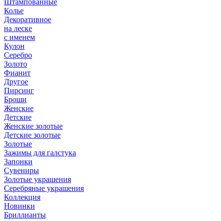
Штампованные
Колье
Декоративное
на леске
с именем
Кулон
Серебро
Золото
Фианит
Другое
Пирсинг
Броши
Женские
Детские
Женские золотые
Детские золотые
Золотые
Зажимы для галстука
Запонки
Сувениры
Золотые украшения
Серебряные украшения
Коллекция
Новинки
Бриллианты