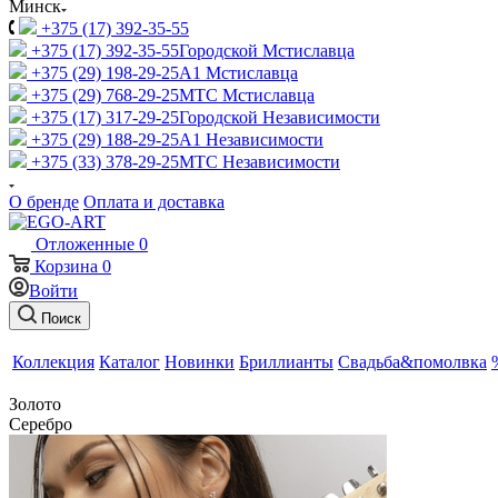
Минск
+375 (17) 392-35-55
+375 (17) 392-35-55
Городской Мстиславца
+375 (29) 198-29-25
A1 Мстиславца
+375 (29) 768-29-25
МТС Мстиславца
+375 (17) 317-29-25
Городской Независимости
+375 (29) 188-29-25
A1 Независимости
+375 (33) 378-29-25
МТС Независимости
О бренде
Оплата и доставка
Отложенные
0
Корзина
0
Войти
Поиск
Коллекция
Каталог
Новинки
Бриллианты
Свадьба&помолвка
Золото
Серебро