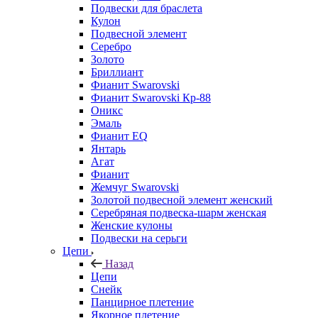
Подвески для браслета
Кулон
Подвесной элемент
Серебро
Золото
Бриллиант
Фианит Swarovski
Фианит Swarovski Кр-88
Оникс
Эмаль
Фианит EQ
Янтарь
Агат
Фианит
Жемчуг Swarovski
Золотой подвесной элемент женcкий
Серебряная подвеска-шарм женская
Женские кулоны
Подвески на серьги
Цепи
Назад
Цепи
Снейк
Панцирное плетение
Якорное плетение