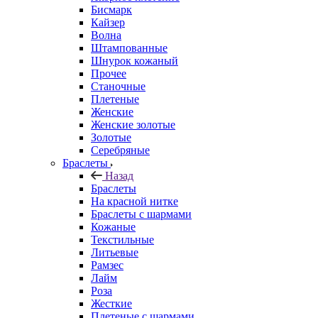
Бисмарк
Кайзер
Волна
Штампованные
Шнурок кожаный
Прочее
Станочные
Плетеные
Женские
Женские золотые
Золотые
Серебряные
Браслеты
Назад
Браслеты
На красной нитке
Браслеты с шармами
Кожаные
Текстильные
Литьевые
Рамзес
Лайм
Роза
Жесткие
Плетеные с шармами