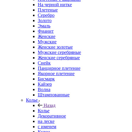
На черной нитке
Плетеные
Серебро
Золото
Эмаль
Фианит
Женские
Мужские
Женские золотые
Мужские серебряные
Женские серебряные
Снейк
Панцирное плетение
Якорное плетение
Бисмарк
Кайзер
Волна
Штампованные
Колье
Назад
Колье
Декоративное
на леске
с именем
Кулон