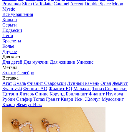
Ромашки
Sfera
Caffe-latte
Caramel
Accent
Double Space
Moon
Mystic
Все украшения
Кольца
Серьги
Подвески
Цепи
Браслеты
Колье
Другое
Для кого
Для детей
Для мужчин
Для женщин
Унисекс
Металл
Золото
Серебро
Вставка
Агат
Эмаль
Фианит Сваровски
Лунный камень
Опал
Жемчуг
Swarovski
Фианит AQ
Фианит EQ
Малахит
Топаз Сваровски
Цитрин
Янтарь
Оникс
Корунд
Бриллиант
Фианит
Изумруд
Рубин
Сапфир
Топаз
Гранат
Кварц Иск.
Жемчуг
Муассанит
Кварц
Жемчуг Иск.