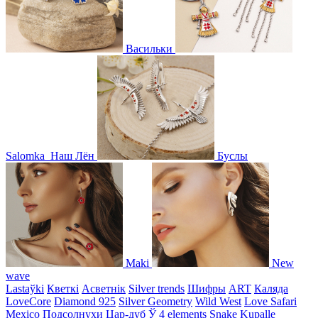
Васильки
Salomka
Наш Лён
Буслы
Maki
New
wave
Lastaўki
Кветкі
Асветнiк
Silver trends
Шифры
ART
Каляда
LoveCore
Diamond 925
Silver Geometry
Wild West
Love Safari
Mexico
Подсолнухи
Цар-дуб
Ў
4 elements
Snake
Kupalle