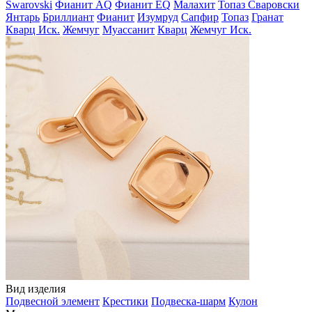
Swarovski
Фианит AQ
Фианит EQ
Малахит
Топаз Сваровски
Янтарь
Бриллиант
Фианит
Изумруд
Сапфир
Топаз
Гранат
Кварц Иск.
Жемчуг
Муассанит
Кварц
Жемчуг Иск.
Вид изделия
Подвесной элемент
Крестики
Подвеска-шарм
Кулон