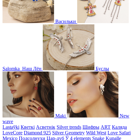
Васильки
Salomka
Наш Лён
Буслы
Maki
New
wave
Lastaўki
Кветкі
Асветнiк
Silver trends
Шифры
ART
Каляда
LoveCore
Diamond 925
Silver Geometry
Wild West
Love Safari
Mexico
Подсолнухи
Цар-дуб
Ў
4 elements
Snake
Kupalle