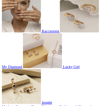
Кассиопея
My Diamond
Lucky Girl
Insight