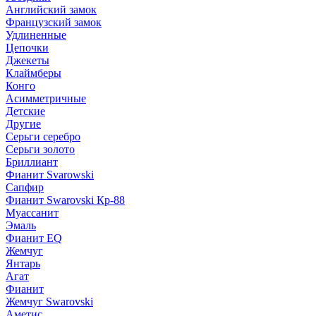
Английский замок
Французский замок
Удлиненные
Цепочки
Джекеты
Клаймберы
Конго
Асимметричные
Детские
Другие
Серьги серебро
Серьги золото
Бриллиант
Фианит Svarowski
Сапфир
Фианит Swarovski Кр-88
Муассанит
Эмаль
Фианит EQ
Жемчуг
Янтарь
Агат
Фианит
Жемчуг Swarovski
Аметис