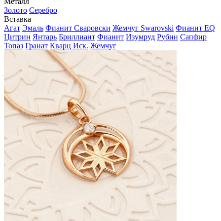
Металл
Золото
Серебро
Вставка
Агат
Эмаль
Фианит Сваровски
Жемчуг Swarovski
Фианит EQ
Цитрин
Янтарь
Бриллиант
Фианит
Изумруд
Рубин
Сапфир
Топаз
Гранат
Кварц Иск.
Жемчуг