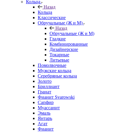
Кольца
Назад
Кольца
Классические
Обручальные (Ж и М)
Назад
Обручальные (Ж и М)
Гладкие
Комбинированные
Дизайнерские
Токарные
Литьевые
Помолвочные
Мужские кольца
Серебряные кольца
Золото
Бриллиант
Гранат
Фианит Svarowski
Сапфир
Муассанит
Эмаль
Янтарь
Агат
Фианит