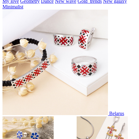
My love
Geometry
Dance
New wave
Gold_trends
New galaxy
Minimalist
Belarus