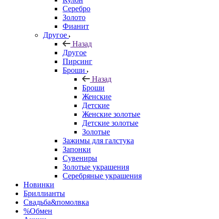
Серебро
Золото
Фианит
Другое
Назад
Другое
Пирсинг
Броши
Назад
Броши
Женские
Детские
Женские золотые
Детские золотые
Золотые
Зажимы для галстука
Запонки
Сувениры
Золотые украшения
Серебряные украшения
Новинки
Бриллианты
Свадьба&помолвка
%Обмен