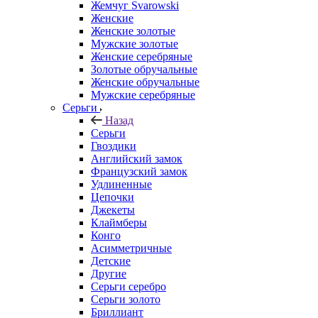
Жемчуг Svarowski
Женские
Женские золотые
Мужские золотые
Женские серебряные
Золотые обручальные
Женские обручальные
Мужские серебряные
Серьги
Назад
Серьги
Гвоздики
Английский замок
Французский замок
Удлиненные
Цепочки
Джекеты
Клаймберы
Конго
Асимметричные
Детские
Другие
Серьги серебро
Серьги золото
Бриллиант