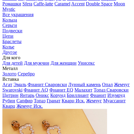
Ромашки
Sfera
Caffe-latte
Caramel
Accent
Double Space
Moon
Mystic
Все украшения
Кольца
Серьги
Подвески
Цепи
Браслеты
Колье
Другое
Для кого
Для детей
Для мужчин
Для женщин
Унисекс
Металл
Золото
Серебро
Вставка
Агат
Эмаль
Фианит Сваровски
Лунный камень
Опал
Жемчуг
Swarovski
Фианит AQ
Фианит EQ
Малахит
Топаз Сваровски
Цитрин
Янтарь
Оникс
Корунд
Бриллиант
Фианит
Изумруд
Рубин
Сапфир
Топаз
Гранат
Кварц Иск.
Жемчуг
Муассанит
Кварц
Жемчуг Иск.