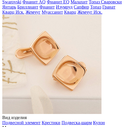
Swarovski
Фианит AQ
Фианит EQ
Малахит
Топаз Сваровски
Янтарь
Бриллиант
Фианит
Изумруд
Сапфир
Топаз
Гранат
Кварц Иск.
Жемчуг
Муассанит
Кварц
Жемчуг Иск.
Вид изделия
Подвесной элемент
Крестики
Подвеска-шарм
Кулон