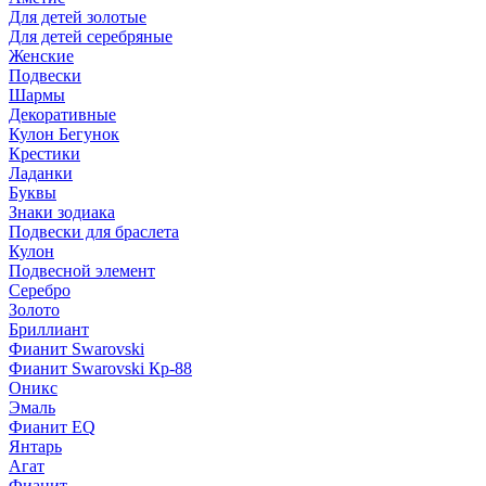
Для детей золотые
Для детей серебряные
Женские
Подвески
Шармы
Декоративные
Кулон Бегунок
Крестики
Ладанки
Буквы
Знаки зодиака
Подвески для браслета
Кулон
Подвесной элемент
Серебро
Золото
Бриллиант
Фианит Swarovski
Фианит Swarovski Кр-88
Оникс
Эмаль
Фианит EQ
Янтарь
Агат
Фианит