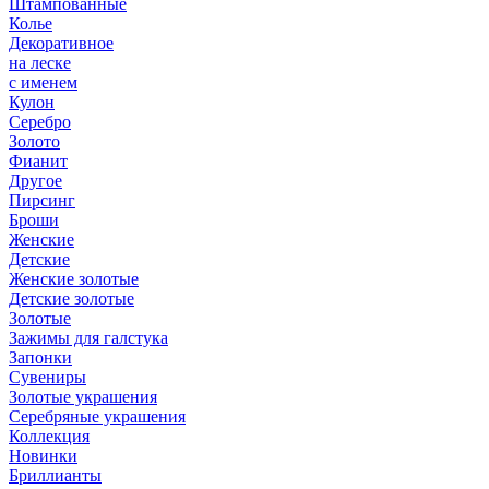
Штампованные
Колье
Декоративное
на леске
с именем
Кулон
Серебро
Золото
Фианит
Другое
Пирсинг
Броши
Женские
Детские
Женские золотые
Детские золотые
Золотые
Зажимы для галстука
Запонки
Сувениры
Золотые украшения
Серебряные украшения
Коллекция
Новинки
Бриллианты