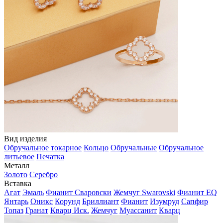
Вид изделия
Обручальное токарное
Кольцо
Обручальные
Обручальное
литьевое
Печатка
Металл
Золото
Серебро
Вставка
Агат
Эмаль
Фианит Сваровски
Жемчуг Swarovski
Фианит EQ
Янтарь
Оникс
Корунд
Бриллиант
Фианит
Изумруд
Сапфир
Топаз
Гранат
Кварц Иск.
Жемчуг
Муассанит
Кварц