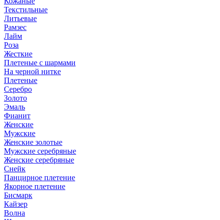
Кожаные
Текстильные
Литьевые
Рамзес
Лайм
Роза
Жесткие
Плетеные с шармами
На черной нитке
Плетеные
Серебро
Золото
Эмаль
Фианит
Женские
Мужские
Женские золотые
Мужские серебряные
Женские серебряные
Снейк
Панцирное плетение
Якорное плетение
Бисмарк
Кайзер
Волна