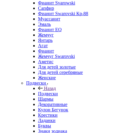
Фианит Svarowski
Сапфир
Фианит Swarovski Кр-88
Муассанит
Эмаль
Фианит EQ
Жемчуг
Янтарь
Агат
Фианит
Жемчуг Swarovski
Аметис
Для детей золотые
Для детей серебряные
Женские
Подвески
Назад
Подвески
Шармы
Декоративные
Кулон Бегунок
Крестики
Ладанки
Буквы
Знаки зодиака