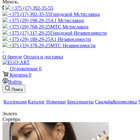
Минск
+375 (17) 392-35-55
+375 (17) 392-35-55
Городской Мстиславца
+375 (29) 198-29-25
A1 Мстиславца
+375 (29) 768-29-25
МТС Мстиславца
+375 (17) 317-29-25
Городской Независимости
+375 (29) 188-29-25
A1 Независимости
+375 (33) 378-29-25
МТС Независимости
О бренде
Оплата и доставка
Отложенные
0
Корзина
0
Войти
Поиск
Коллекция
Каталог
Новинки
Бриллианты
Свадьба&помолвка
Золото
Серебро