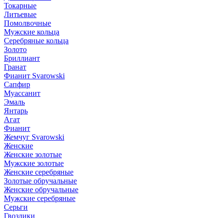
Токарные
Литьевые
Помолвочные
Мужские кольца
Серебряные кольца
Золото
Бриллиант
Гранат
Фианит Svarowski
Сапфир
Муассанит
Эмаль
Янтарь
Агат
Фианит
Жемчуг Svarowski
Женские
Женские золотые
Мужские золотые
Женские серебряные
Золотые обручальные
Женские обручальные
Мужские серебряные
Серьги
Гвоздики