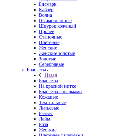
Бисмарк
Кайзер
Волна
Штампованные
Шнурок кожаный
Прочее
Станочные
Плетеные
Женские
Женские золотые
Золотые
Серебряные
Браслеты
Назад
Браслеты
На красной нитке
Браслеты с шармами
Кожаные
Текстильные
Литьевые
Рамзес
Лайм
Роза
Жесткие
Плетеные с шармами