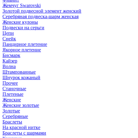
Жемчуг Swarovski
Золотой подвесной элемент женcкий
Серебряная подвеска-шарм женская
Женские кулоны
Подвески на серьги
Цепи
Снейк
Панцирное плетение
Якорное плетение
Бисмарк
Кайзер
Волна
Штампованные
Шнурок кожаный
Прочее
Станочные
Плетеные
Женские
Женские золотые
Золотые
Серебряные
Браслеты
На красной нитке
Браслеты с шармами