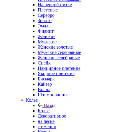
На черной нитке
Плетеные
Серебро
Золото
Эмаль
Фианит
Женские
Мужские
Женские золотые
Мужские серебряные
Женские серебряные
Снейк
Панцирное плетение
Якорное плетение
Бисмарк
Кайзер
Волна
Штампованные
Колье
Назад
Колье
Декоративное
на леске
с именем
Кулон