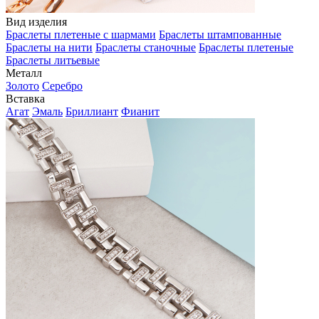
Вид изделия
Браслеты плетеные с шармами
Браслеты штампованные
Браслеты на нити
Браслеты станочные
Браслеты плетеные
Браслеты литьевые
Металл
Золото
Серебро
Вставка
Агат
Эмаль
Бриллиант
Фианит