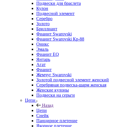
Подвески для браслета
Кулон
Подвесной элемент
Серебро
Золото
Бриллиант
Фианит Swarovski
Фианит Swarovski Кр-88
Оникс
Эмаль
Фианит EQ
Янтарь
Агат
Фианит
Жемчуг Swarovski
Золотой подвесной элемент женcкий
Серебряная подвеска-шарм женская
Женские кулоны
Подвески на серьги
Цепи
Назад
Цепи
Снейк
Панцирное плетение
Якорное плетение