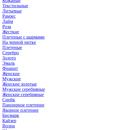
Кожаные
Текстильные
Литьевые
Рамзес
Лайм
Роза
Жесткие
Плетеные с шармами
На черной нитке
Плетеные
Серебро
Золото
Эмаль
Фианит
Женские
Мужские
Женские золотые
Мужские серебряные
Женские серебряные
Снейк
Панцирное плетение
Якорное плетение
Бисмарк
Кайзер
Волна