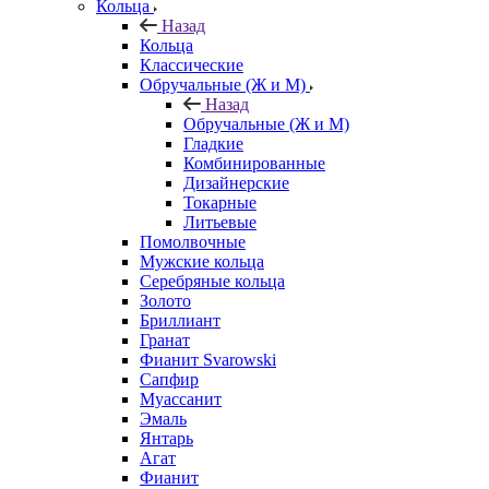
Кольца
Назад
Кольца
Классические
Обручальные (Ж и М)
Назад
Обручальные (Ж и М)
Гладкие
Комбинированные
Дизайнерские
Токарные
Литьевые
Помолвочные
Мужские кольца
Серебряные кольца
Золото
Бриллиант
Гранат
Фианит Svarowski
Сапфир
Муассанит
Эмаль
Янтарь
Агат
Фианит