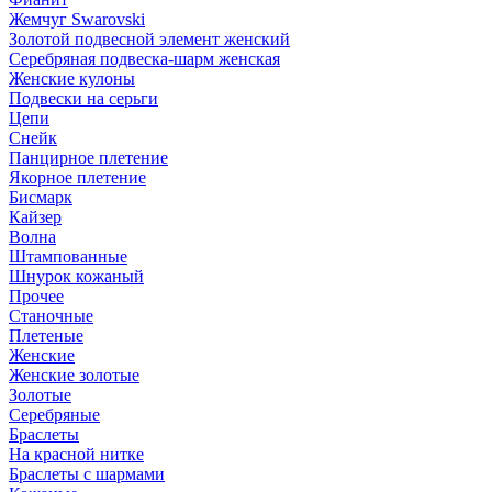
Жемчуг Swarovski
Золотой подвесной элемент женcкий
Серебряная подвеска-шарм женская
Женские кулоны
Подвески на серьги
Цепи
Снейк
Панцирное плетение
Якорное плетение
Бисмарк
Кайзер
Волна
Штампованные
Шнурок кожаный
Прочее
Станочные
Плетеные
Женские
Женские золотые
Золотые
Серебряные
Браслеты
На красной нитке
Браслеты с шармами