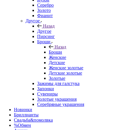
Серебро
Золото
Фианит
Другое
Назад
Другое
Пирсинг
Броши
Назад
Броши
Женские
Детские
Женские золотые
Детские золотые
Золотые
Зажимы для галстука
Запонки
Сувениры
Золотые украшения
Серебряные украшения
Новинки
Бриллианты
Свадьба&помолвка
%Обмен