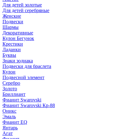
Для детей золотые
Для детей серебряные
Женские
Подвески
Шармы
Декоративные
Кулон Бегунок
Крестики
Ладанки
Буквы
Знаки зодиака
Подвески для браслета
Кулон
Подвесной элемент
Серебро
Золото
Бриллиант
Фианит Swarovski
Фианит Swarovski Кр-88
Оникс
Эмаль
Фианит EQ
Янтарь
Агат
Фианит