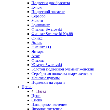
Подвески для браслета
Кулон
Подвесной элемент
Серебро
Золото
Бриллиант
Фианит Swarovski
Фианит Swarovski Кр-88
Оникс
Эмаль
Фианит EQ
Янтарь
Агат
Фианит
Жемчуг Swarovski
Золотой подвесной элемент женcкий
Серебряная подвеска-шарм женская
Женские кулоны
Подвески на серьги
Цепи
Назад
Цепи
Снейк
Панцирное плетение
Якорное плетение