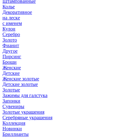
Штампованные
Колье
Декоративное
на леске
с именем
Кулон
Серебро
Золото
Фианит
Другое
Пирсинг
Броши
Женские
Детские
Женские золотые
Детские золотые
Золотые
Зажимы для галстука
Запонки
Сувениры
Золотые украшения
Серебряные украшения
Коллекция
Новинки
Бриллианты