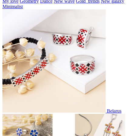
My love
Geometry
Dance
New wave
Gold_trends
New galaxy
Minimalist
Belarus