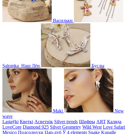
Васильки
Salomka
Наш Лён
Буслы
Maki
New
wave
Lastaўki
Кветкі
Асветнiк
Silver trends
Шифры
ART
Каляда
LoveCore
Diamond 925
Silver Geometry
Wild West
Love Safari
Mexico
Подсолнухи
Цар-дуб
Ў
4 elements
Snake
Kupalle