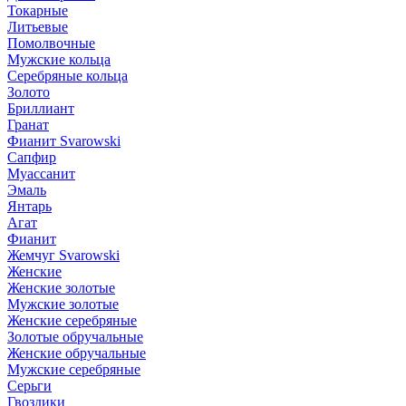
Токарные
Литьевые
Помолвочные
Мужские кольца
Серебряные кольца
Золото
Бриллиант
Гранат
Фианит Svarowski
Сапфир
Муассанит
Эмаль
Янтарь
Агат
Фианит
Жемчуг Svarowski
Женские
Женские золотые
Мужские золотые
Женские серебряные
Золотые обручальные
Женские обручальные
Мужские серебряные
Серьги
Гвоздики