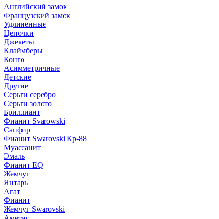
Английский замок
Французский замок
Удлиненные
Цепочки
Джекеты
Клаймберы
Конго
Асимметричные
Детские
Другие
Серьги серебро
Серьги золото
Бриллиант
Фианит Svarowski
Сапфир
Фианит Swarovski Кр-88
Муассанит
Эмаль
Фианит EQ
Жемчуг
Янтарь
Агат
Фианит
Жемчуг Swarovski
Аметис