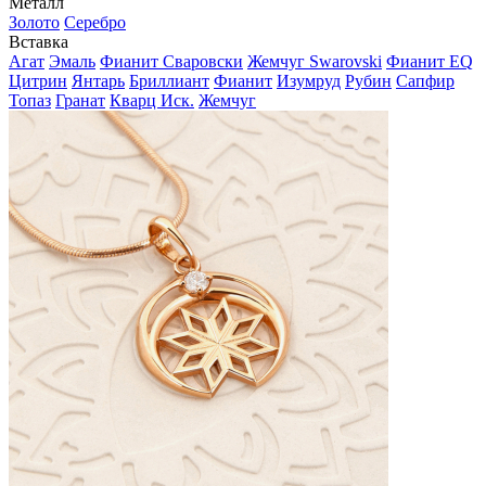
Металл
Золото
Серебро
Вставка
Агат
Эмаль
Фианит Сваровски
Жемчуг Swarovski
Фианит EQ
Цитрин
Янтарь
Бриллиант
Фианит
Изумруд
Рубин
Сапфир
Топаз
Гранат
Кварц Иск.
Жемчуг