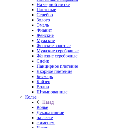
На черной нитке
Плетеные
Серебро
Золото
Эмаль
Фианит
Женские
Мужские
Женские золотые
Мужские серебряные
Женские серебряные
Снейк
Панцирное плетение
Якорное плетение
Бисмарк
Кайзер
Волна
Штампованные
Колье
Назад
Колье
Декоративное
на леске
с именем
Кулон