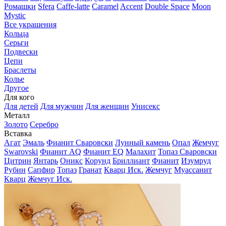
Ромашки
Sfera
Caffe-latte
Caramel
Accent
Double Space
Moon
Mystic
Все украшения
Кольца
Серьги
Подвески
Цепи
Браслеты
Колье
Другое
Для кого
Для детей
Для мужчин
Для женщин
Унисекс
Металл
Золото
Серебро
Вставка
Агат
Эмаль
Фианит Сваровски
Лунный камень
Опал
Жемчуг
Swarovski
Фианит AQ
Фианит EQ
Малахит
Топаз Сваровски
Цитрин
Янтарь
Оникс
Корунд
Бриллиант
Фианит
Изумруд
Рубин
Сапфир
Топаз
Гранат
Кварц Иск.
Жемчуг
Муассанит
Кварц
Жемчуг Иск.