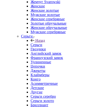
Жемчуг Svarowski
Женские
Женские золотые
Мужские золотые
Женские серебряные
Золотые обручальные
Женские обручальные
Мужские серебряные
Серьги
Назад
Серьги
Гвоздики
Английский замок
Французский замок
Удлиненные
Цепочки
Джекеты
Клаймберы
Конго
Асимметричные
Детские
Другие
Серьги серебро
Серьги золото
Бриллиант