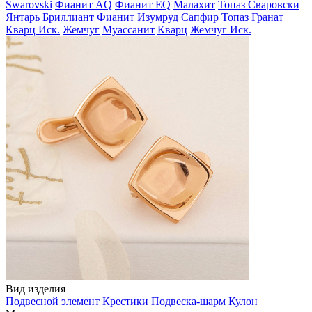
Swarovski
Фианит AQ
Фианит EQ
Малахит
Топаз Сваровски
Янтарь
Бриллиант
Фианит
Изумруд
Сапфир
Топаз
Гранат
Кварц Иск.
Жемчуг
Муассанит
Кварц
Жемчуг Иск.
Вид изделия
Подвесной элемент
Крестики
Подвеска-шарм
Кулон