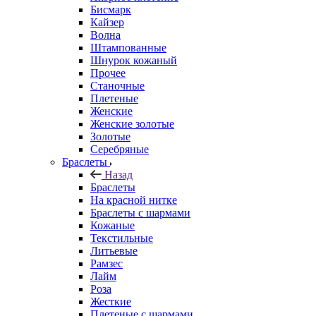
Бисмарк
Кайзер
Волна
Штампованные
Шнурок кожаный
Прочее
Станочные
Плетеные
Женские
Женские золотые
Золотые
Серебряные
Браслеты
Назад
Браслеты
На красной нитке
Браслеты с шармами
Кожаные
Текстильные
Литьевые
Рамзес
Лайм
Роза
Жесткие
Плетеные с шармами