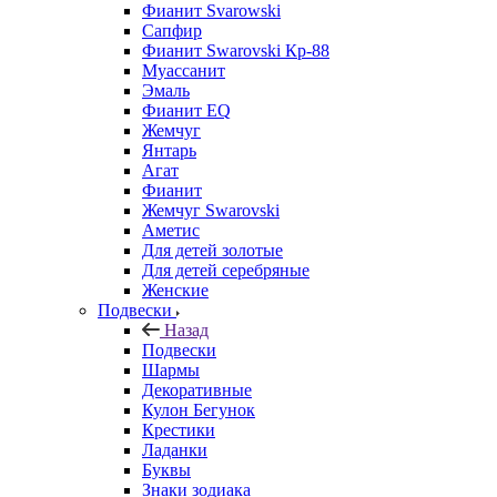
Фианит Svarowski
Сапфир
Фианит Swarovski Кр-88
Муассанит
Эмаль
Фианит EQ
Жемчуг
Янтарь
Агат
Фианит
Жемчуг Swarovski
Аметис
Для детей золотые
Для детей серебряные
Женские
Подвески
Назад
Подвески
Шармы
Декоративные
Кулон Бегунок
Крестики
Ладанки
Буквы
Знаки зодиака