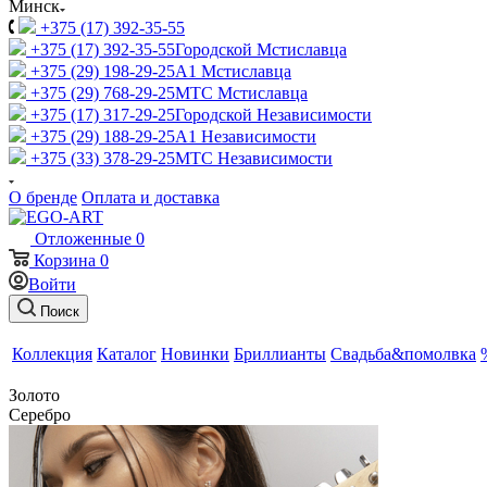
Минск
+375 (17) 392-35-55
+375 (17) 392-35-55
Городской Мстиславца
+375 (29) 198-29-25
A1 Мстиславца
+375 (29) 768-29-25
МТС Мстиславца
+375 (17) 317-29-25
Городской Независимости
+375 (29) 188-29-25
A1 Независимости
+375 (33) 378-29-25
МТС Независимости
О бренде
Оплата и доставка
Отложенные
0
Корзина
0
Войти
Поиск
Коллекция
Каталог
Новинки
Бриллианты
Свадьба&помолвка
Золото
Серебро