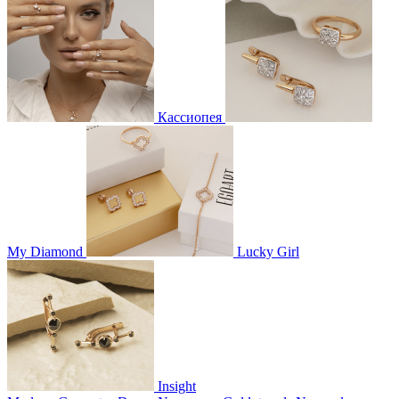
Кассиопея
My Diamond
Lucky Girl
Insight