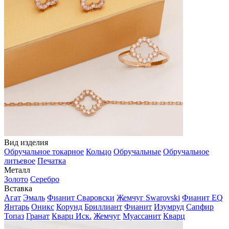
Вид изделия
Обручальное токарное
Кольцо
Обручальные
Обручальное
литьевое
Печатка
Металл
Золото
Серебро
Вставка
Агат
Эмаль
Фианит Сваровски
Жемчуг Swarovski
Фианит EQ
Янтарь
Оникс
Корунд
Бриллиант
Фианит
Изумруд
Сапфир
Топаз
Гранат
Кварц Иск.
Жемчуг
Муассанит
Кварц