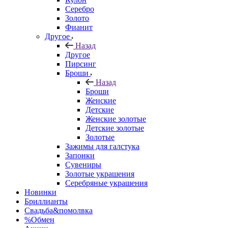
Серебро
Золото
Фианит
Другое
Назад
Другое
Пирсинг
Броши
Назад
Броши
Женские
Детские
Женские золотые
Детские золотые
Золотые
Зажимы для галстука
Запонки
Сувениры
Золотые украшения
Серебряные украшения
Новинки
Бриллианты
Свадьба&помолвка
%Обмен