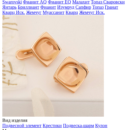
Swarovski
Фианит AQ
Фианит EQ
Малахит
Топаз Сваровски
Янтарь
Бриллиант
Фианит
Изумруд
Сапфир
Топаз
Гранат
Кварц Иск.
Жемчуг
Муассанит
Кварц
Жемчуг Иск.
Вид изделия
Подвесной элемент
Крестики
Подвеска-шарм
Кулон