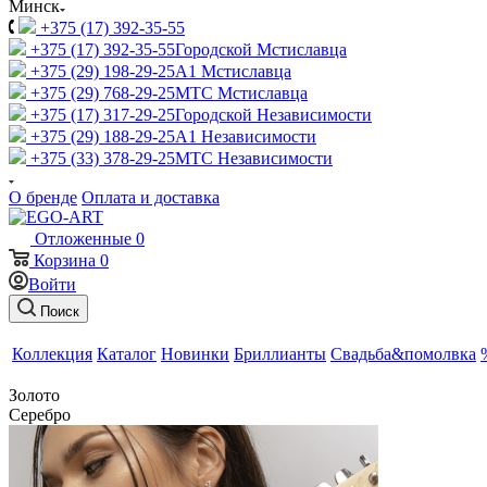
Минск
+375 (17) 392-35-55
+375 (17) 392-35-55
Городской Мстиславца
+375 (29) 198-29-25
A1 Мстиславца
+375 (29) 768-29-25
МТС Мстиславца
+375 (17) 317-29-25
Городской Независимости
+375 (29) 188-29-25
A1 Независимости
+375 (33) 378-29-25
МТС Независимости
О бренде
Оплата и доставка
Отложенные
0
Корзина
0
Войти
Поиск
Коллекция
Каталог
Новинки
Бриллианты
Свадьба&помолвка
Золото
Серебро