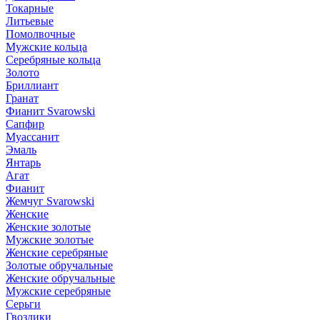
Токарные
Литьевые
Помолвочные
Мужские кольца
Серебряные кольца
Золото
Бриллиант
Гранат
Фианит Svarowski
Сапфир
Муассанит
Эмаль
Янтарь
Агат
Фианит
Жемчуг Svarowski
Женские
Женские золотые
Мужские золотые
Женские серебряные
Золотые обручальные
Женские обручальные
Мужские серебряные
Серьги
Гвоздики