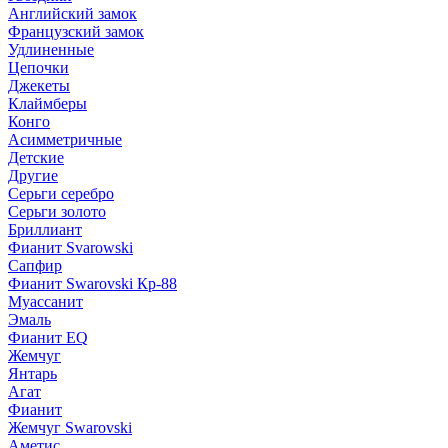
Английский замок
Французский замок
Удлиненные
Цепочки
Джекеты
Клаймберы
Конго
Асимметричные
Детские
Другие
Серьги серебро
Серьги золото
Бриллиант
Фианит Svarowski
Сапфир
Фианит Swarovski Кр-88
Муассанит
Эмаль
Фианит EQ
Жемчуг
Янтарь
Агат
Фианит
Жемчуг Swarovski
Аметис