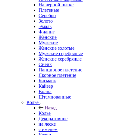
На черной нитке
Плетеные
Серебро
Золото
Эмаль
Фианит
Женские
Мужские
Женские золотые
Мужские серебряные
Женские серебряные
Снейк
Панцирное плетение
Якорное плетение
Бисмарк
Кайзер
Волна
Штампованные
Колье
Назад
Колье
Декоративное
на леске
с именем
Кулон