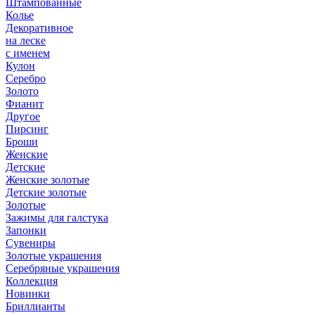
Штампованные
Колье
Декоративное
на леске
с именем
Кулон
Серебро
Золото
Фианит
Другое
Пирсинг
Броши
Женские
Детские
Женские золотые
Детские золотые
Золотые
Зажимы для галстука
Запонки
Сувениры
Золотые украшения
Серебряные украшения
Коллекция
Новинки
Бриллианты