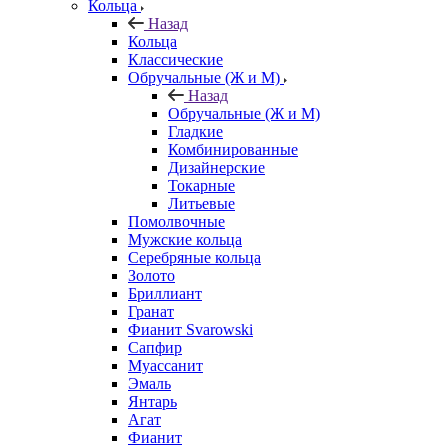
Кольца
Назад
Кольца
Классические
Обручальные (Ж и М)
Назад
Обручальные (Ж и М)
Гладкие
Комбинированные
Дизайнерские
Токарные
Литьевые
Помолвочные
Мужские кольца
Серебряные кольца
Золото
Бриллиант
Гранат
Фианит Svarowski
Сапфир
Муассанит
Эмаль
Янтарь
Агат
Фианит