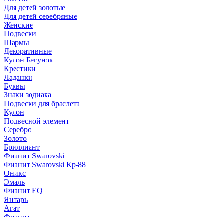
Для детей золотые
Для детей серебряные
Женские
Подвески
Шармы
Декоративные
Кулон Бегунок
Крестики
Ладанки
Буквы
Знаки зодиака
Подвески для браслета
Кулон
Подвесной элемент
Серебро
Золото
Бриллиант
Фианит Swarovski
Фианит Swarovski Кр-88
Оникс
Эмаль
Фианит EQ
Янтарь
Агат
Фианит