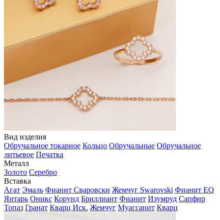
Вид изделия
Обручальное токарное
Кольцо
Обручальные
Обручальное
литьевое
Печатка
Металл
Золото
Серебро
Вставка
Агат
Эмаль
Фианит Сваровски
Жемчуг Swarovski
Фианит EQ
Янтарь
Оникс
Корунд
Бриллиант
Фианит
Изумруд
Сапфир
Топаз
Гранат
Кварц Иск.
Жемчуг
Муассанит
Кварц