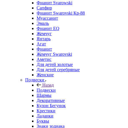
Фианит Svarowski
Сапфир
Фианит Swarovski Кр-88
Муассанит
Эмаль
Фианит EQ
Жемчуг
Янтарь
Агат
Фианит
Жемчуг Swarovski
Аметис
Для детей золотые
Для детей серебряные
Женские
Подвески
Назад
Подвески
Шармы
Декоративные
Кулон Бегунок
Крестики
Ладанки
Буквы
Знаки зодиака