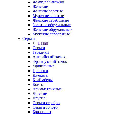
Жемчуг Svarowski
Женские
Женские золотые
Мужские золотые
Женские серебряные
Золотые обручальные
Женские обручальные
Мужские серебряные
Серьги
Назад
Серьги
Гвоздики
Английский замок
Французский замок
Удлиненные
Цепочки
Джекеты
Клаймберы
Конго
Асимметричные
Детские
Другие
Серьги серебро
Серьги золото
Бриллиант