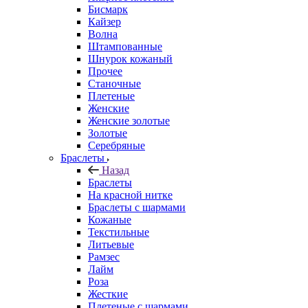
Бисмарк
Кайзер
Волна
Штампованные
Шнурок кожаный
Прочее
Станочные
Плетеные
Женские
Женские золотые
Золотые
Серебряные
Браслеты
Назад
Браслеты
На красной нитке
Браслеты с шармами
Кожаные
Текстильные
Литьевые
Рамзес
Лайм
Роза
Жесткие
Плетеные с шармами