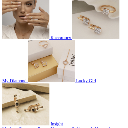
Кассиопея
My Diamond
Lucky Girl
Insight