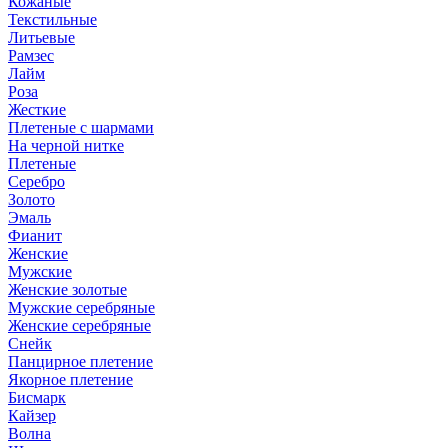
Кожаные
Текстильные
Литьевые
Рамзес
Лайм
Роза
Жесткие
Плетеные с шармами
На черной нитке
Плетеные
Серебро
Золото
Эмаль
Фианит
Женские
Мужские
Женские золотые
Мужские серебряные
Женские серебряные
Снейк
Панцирное плетение
Якорное плетение
Бисмарк
Кайзер
Волна