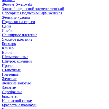
Жемчуг Swarovski
Золотой подвесной элемент женcкий
Серебряная подвеска-шарм женская
Женские кулоны
Подвески на серьги
Цепи
Снейк
Панцирное плетение
Якорное плетение
Бисмарк
Кайзер
Волна
Штампованные
Шнурок кожаный
Прочее
Станочные
Плетеные
Женские
Женские золотые
Золотые
Серебряные
Браслеты
На красной нитке
Браслеты с шармами