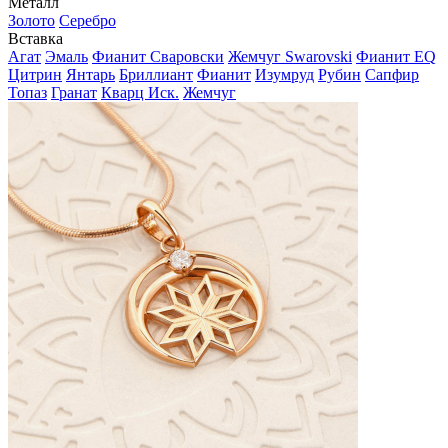
Металл
Золото
Серебро
Вставка
Агат
Эмаль
Фианит Сваровски
Жемчуг Swarovski
Фианит EQ
Цитрин
Янтарь
Бриллиант
Фианит
Изумруд
Рубин
Сапфир
Топаз
Гранат
Кварц Иск.
Жемчуг