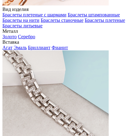
Вид изделия
Браслеты плетеные с шармами
Браслеты штампованные
Браслеты на нити
Браслеты станочные
Браслеты плетеные
Браслеты литьевые
Металл
Золото
Серебро
Вставка
Агат
Эмаль
Бриллиант
Фианит