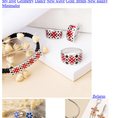
My love
Geometry
Dance
New wave
Gold_trends
New galaxy
Minimalist
Belarus