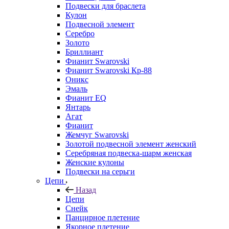
Подвески для браслета
Кулон
Подвесной элемент
Серебро
Золото
Бриллиант
Фианит Swarovski
Фианит Swarovski Кр-88
Оникс
Эмаль
Фианит EQ
Янтарь
Агат
Фианит
Жемчуг Swarovski
Золотой подвесной элемент женcкий
Серебряная подвеска-шарм женская
Женские кулоны
Подвески на серьги
Цепи
Назад
Цепи
Снейк
Панцирное плетение
Якорное плетение