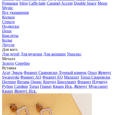
Ромашки
Sfera
Caffe-latte
Caramel
Accent
Double Space
Moon
Mystic
Все украшения
Кольца
Серьги
Подвески
Цепи
Браслеты
Колье
Другое
Для кого
Для детей
Для мужчин
Для женщин
Унисекс
Металл
Золото
Серебро
Вставка
Агат
Эмаль
Фианит Сваровски
Лунный камень
Опал
Жемчуг
Swarovski
Фианит AQ
Фианит EQ
Малахит
Топаз Сваровски
Цитрин
Янтарь
Оникс
Корунд
Бриллиант
Фианит
Изумруд
Рубин
Сапфир
Топаз
Гранат
Кварц Иск.
Жемчуг
Муассанит
Кварц
Жемчуг Иск.