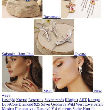
Васильки
Salomka
Наш Лён
Буслы
Maki
New
wave
Lastaўki
Кветкі
Асветнiк
Silver trends
Шифры
ART
Каляда
LoveCore
Diamond 925
Silver Geometry
Wild West
Love Safari
Mexico
Подсолнухи
Цар-дуб
Ў
4 elements
Snake
Kupalle