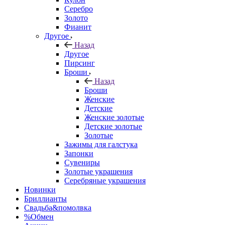
Серебро
Золото
Фианит
Другое
Назад
Другое
Пирсинг
Броши
Назад
Броши
Женские
Детские
Женские золотые
Детские золотые
Золотые
Зажимы для галстука
Запонки
Сувениры
Золотые украшения
Серебряные украшения
Новинки
Бриллианты
Свадьба&помолвка
%Обмен