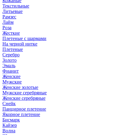
Кожаные
Текстильные
Литьевые
Рамзес
Лайм
Роза
Жесткие
Плетеные с шармами
На черной нитке
Плетеные
Серебро
Золото
Эмаль
Фианит
Женские
Мужские
Женские золотые
Мужские серебряные
Женские серебряные
Снейк
Панцирное плетение
Якорное плетение
Бисмарк
Кайзер
Волна