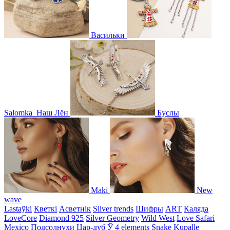
Васильки
Salomka
Наш Лён
Буслы
Maki
New
wave
Lastaўki
Кветкі
Асветнiк
Silver trends
Шифры
ART
Каляда
LoveCore
Diamond 925
Silver Geometry
Wild West
Love Safari
Mexico
Подсолнухи
Цар-дуб
Ў
4 elements
Snake
Kupalle