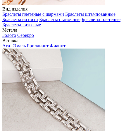
Вид изделия
Браслеты плетеные с шармами
Браслеты штампованные
Браслеты на нити
Браслеты станочные
Браслеты плетеные
Браслеты литьевые
Металл
Золото
Серебро
Вставка
Агат
Эмаль
Бриллиант
Фианит