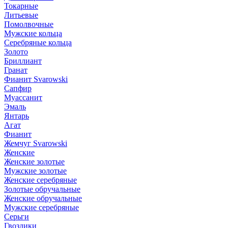
Токарные
Литьевые
Помолвочные
Мужские кольца
Серебряные кольца
Золото
Бриллиант
Гранат
Фианит Svarowski
Сапфир
Муассанит
Эмаль
Янтарь
Агат
Фианит
Жемчуг Svarowski
Женские
Женские золотые
Мужские золотые
Женские серебряные
Золотые обручальные
Женские обручальные
Мужские серебряные
Серьги
Гвоздики