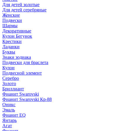
Для детей золотые
Для детей серебряные
Женские
Подвески
Шармы
Декоративные
Кулон Бегунок
Крестики
Ладанки
Буквы
Знаки зодиака
Подвески для браслета
Кулон
Подвесной элемент
Серебро
Золото
Бриллиант
Фианит Swarovski
Фианит Swarovski Кр-88
Оникс
Эмаль
Фианит EQ
Янтарь
Агат
Фианит