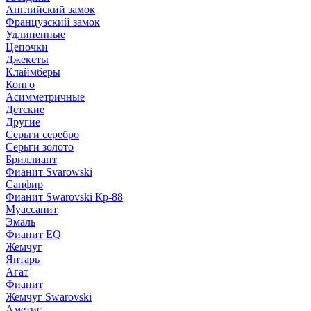
Английский замок
Французский замок
Удлиненные
Цепочки
Джекеты
Клаймберы
Конго
Асимметричные
Детские
Другие
Серьги серебро
Серьги золото
Бриллиант
Фианит Svarowski
Сапфир
Фианит Swarovski Кр-88
Муассанит
Эмаль
Фианит EQ
Жемчуг
Янтарь
Агат
Фианит
Жемчуг Swarovski
Аметис