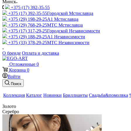
Минск
+375 (17) 392-35-55
+375 (17) 392-35-55
Городской Мстиславца
+375 (29) 198-29-25
A1 Мстиславца
+375 (29) 768-29-25
МТС Мстиславца
+375 (17) 317-29-25
Городской Независимости
+375 (29) 188-29-25
A1 Независимости
+375 (33) 378-29-25
МТС Независимости
О бренде
Оплата и доставка
Отложенные
0
Корзина
0
Войти
Поиск
Коллекция
Каталог
Новинки
Бриллианты
Свадьба&помолвка
Золото
Серебро