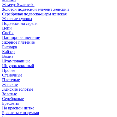
Жемчуг Swarovski
Золотой подвесной элемент женcкий
Серебряная подвеска-шарм женская
Женские кулоны
Подвески на серьги
Цепи
Снейк
Панцирное плетение
Якорное плетение
Бисмарк
Кайзер
Волна
Штампованные
Шнурок кожаный
Прочее
Станочные
Плетеные
Женские
Женские золотые
Золотые
Серебряные
Браслеты
На красной нитке
Браслеты с шармами