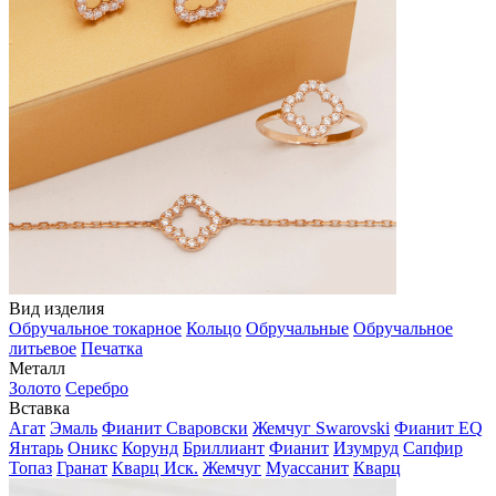
Вид изделия
Обручальное токарное
Кольцо
Обручальные
Обручальное
литьевое
Печатка
Металл
Золото
Серебро
Вставка
Агат
Эмаль
Фианит Сваровски
Жемчуг Swarovski
Фианит EQ
Янтарь
Оникс
Корунд
Бриллиант
Фианит
Изумруд
Сапфир
Топаз
Гранат
Кварц Иск.
Жемчуг
Муассанит
Кварц