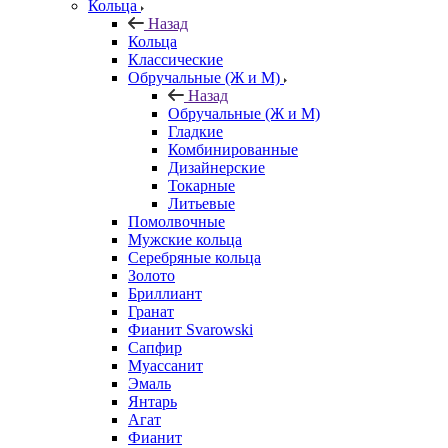
Кольца
Назад
Кольца
Классические
Обручальные (Ж и М)
Назад
Обручальные (Ж и М)
Гладкие
Комбинированные
Дизайнерские
Токарные
Литьевые
Помолвочные
Мужские кольца
Серебряные кольца
Золото
Бриллиант
Гранат
Фианит Svarowski
Сапфир
Муассанит
Эмаль
Янтарь
Агат
Фианит