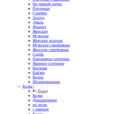
На черной нитке
Плетеные
Серебро
Золото
Эмаль
Фианит
Женские
Мужские
Женские золотые
Мужские серебряные
Женские серебряные
Снейк
Панцирное плетение
Якорное плетение
Бисмарк
Кайзер
Волна
Штампованные
Колье
Назад
Колье
Декоративное
на леске
с именем
Кулон