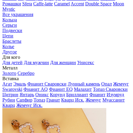
Ромашки
Sfera
Caffe-latte
Caramel
Accent
Double Space
Moon
Mystic
Все украшения
Кольца
Серьги
Подвески
Цепи
Браслеты
Колье
Другое
Для кого
Для детей
Для мужчин
Для женщин
Унисекс
Металл
Золото
Серебро
Вставка
Агат
Эмаль
Фианит Сваровски
Лунный камень
Опал
Жемчуг
Swarovski
Фианит AQ
Фианит EQ
Малахит
Топаз Сваровски
Цитрин
Янтарь
Оникс
Корунд
Бриллиант
Фианит
Изумруд
Рубин
Сапфир
Топаз
Гранат
Кварц Иск.
Жемчуг
Муассанит
Кварц
Жемчуг Иск.