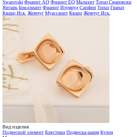
Swarovski
Фианит AQ
Фианит EQ
Малахит
Топаз Сваровски
Янтарь
Бриллиант
Фианит
Изумруд
Сапфир
Топаз
Гранат
Кварц Иск.
Жемчуг
Муассанит
Кварц
Жемчуг Иск.
Вид изделия
Подвесной элемент
Крестики
Подвеска-шарм
Кулон