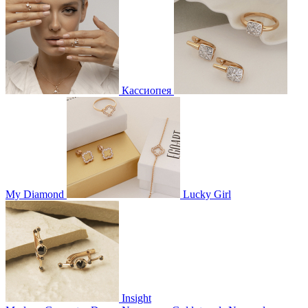
Кассиопея
My Diamond
Lucky Girl
Insight