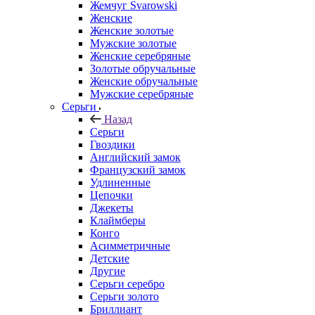
Жемчуг Svarowski
Женские
Женские золотые
Мужские золотые
Женские серебряные
Золотые обручальные
Женские обручальные
Мужские серебряные
Серьги
Назад
Серьги
Гвоздики
Английский замок
Французский замок
Удлиненные
Цепочки
Джекеты
Клаймберы
Конго
Асимметричные
Детские
Другие
Серьги серебро
Серьги золото
Бриллиант