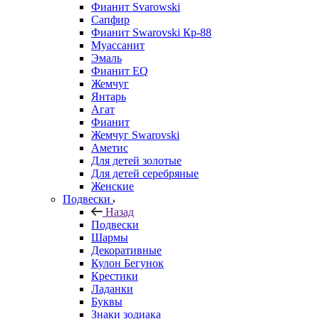
Фианит Svarowski
Сапфир
Фианит Swarovski Кр-88
Муассанит
Эмаль
Фианит EQ
Жемчуг
Янтарь
Агат
Фианит
Жемчуг Swarovski
Аметис
Для детей золотые
Для детей серебряные
Женские
Подвески
Назад
Подвески
Шармы
Декоративные
Кулон Бегунок
Крестики
Ладанки
Буквы
Знаки зодиака