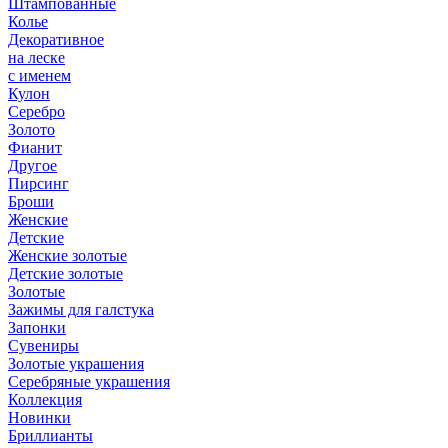
Штампованные
Колье
Декоративное
на леске
с именем
Кулон
Серебро
Золото
Фианит
Другое
Пирсинг
Броши
Женские
Детские
Женские золотые
Детские золотые
Золотые
Зажимы для галстука
Запонки
Сувениры
Золотые украшения
Серебряные украшения
Коллекция
Новинки
Бриллианты