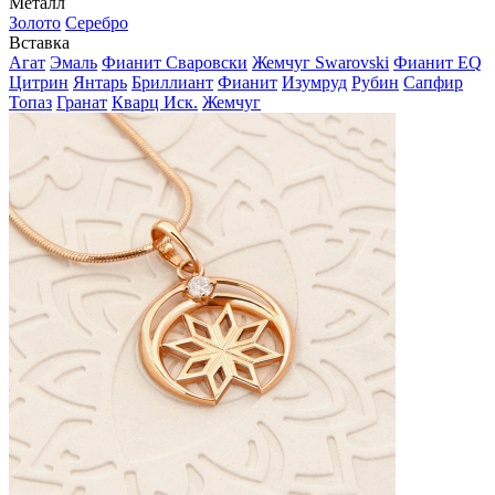
Металл
Золото
Серебро
Вставка
Агат
Эмаль
Фианит Сваровски
Жемчуг Swarovski
Фианит EQ
Цитрин
Янтарь
Бриллиант
Фианит
Изумруд
Рубин
Сапфир
Топаз
Гранат
Кварц Иск.
Жемчуг