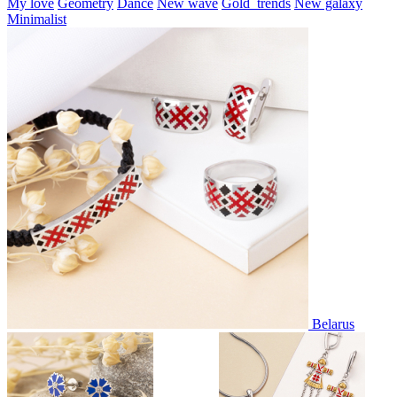
My love
Geometry
Dance
New wave
Gold_trends
New galaxy
Minimalist
Belarus