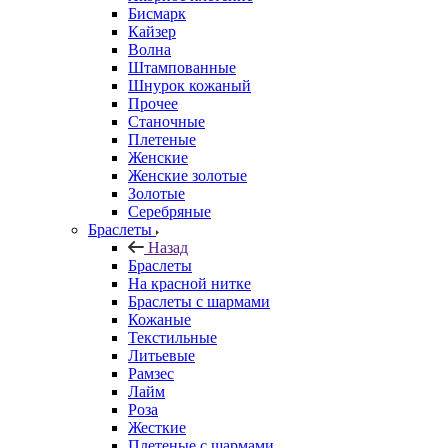
Бисмарк
Кайзер
Волна
Штампованные
Шнурок кожаный
Прочее
Станочные
Плетеные
Женские
Женские золотые
Золотые
Серебряные
Браслеты
Назад
Браслеты
На красной нитке
Браслеты с шармами
Кожаные
Текстильные
Литьевые
Рамзес
Лайм
Роза
Жесткие
Плетеные с шармами