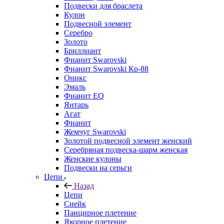
Подвески для браслета
Кулон
Подвесной элемент
Серебро
Золото
Бриллиант
Фианит Swarovski
Фианит Swarovski Кр-88
Оникс
Эмаль
Фианит EQ
Янтарь
Агат
Фианит
Жемчуг Swarovski
Золотой подвесной элемент женcкий
Серебряная подвеска-шарм женская
Женские кулоны
Подвески на серьги
Цепи
Назад
Цепи
Снейк
Панцирное плетение
Якорное плетение