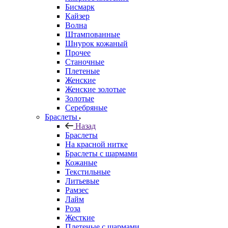
Бисмарк
Кайзер
Волна
Штампованные
Шнурок кожаный
Прочее
Станочные
Плетеные
Женские
Женские золотые
Золотые
Серебряные
Браслеты
Назад
Браслеты
На красной нитке
Браслеты с шармами
Кожаные
Текстильные
Литьевые
Рамзес
Лайм
Роза
Жесткие
Плетеные с шармами