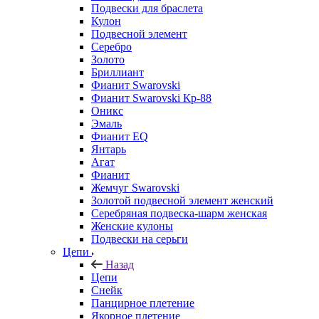
Подвески для браслета
Кулон
Подвесной элемент
Серебро
Золото
Бриллиант
Фианит Swarovski
Фианит Swarovski Кр-88
Оникс
Эмаль
Фианит EQ
Янтарь
Агат
Фианит
Жемчуг Swarovski
Золотой подвесной элемент женcкий
Серебряная подвеска-шарм женская
Женские кулоны
Подвески на серьги
Цепи
Назад
Цепи
Снейк
Панцирное плетение
Якорное плетение