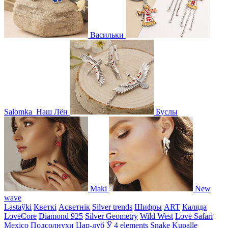
Васильки
Salomka
Наш Лён
Буслы
Maki
New
wave
Lastaўki
Кветкі
Асветнiк
Silver trends
Шифры
ART
Каляда
LoveCore
Diamond 925
Silver Geometry
Wild West
Love Safari
Mexico
Подсолнухи
Цар-дуб
Ў
4 elements
Snake
Kupalle