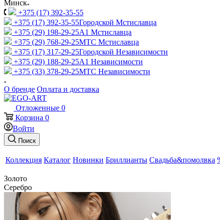
Минск
+375 (17) 392-35-55
+375 (17) 392-35-55
Городской Мстиславца
+375 (29) 198-29-25
A1 Мстиславца
+375 (29) 768-29-25
МТС Мстиславца
+375 (17) 317-29-25
Городской Независимости
+375 (29) 188-29-25
A1 Независимости
+375 (33) 378-29-25
МТС Независимости
О бренде
Оплата и доставка
Отложенные
0
Корзина
0
Войти
Поиск
Коллекция
Каталог
Новинки
Бриллианты
Свадьба&помолвка
Золото
Серебро