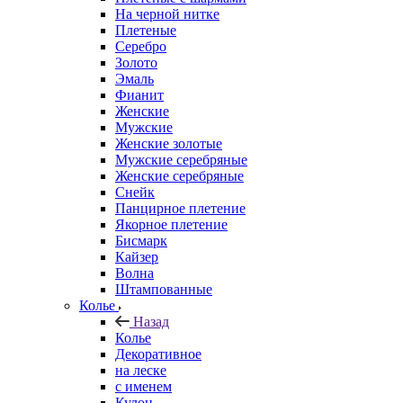
На черной нитке
Плетеные
Серебро
Золото
Эмаль
Фианит
Женские
Мужские
Женские золотые
Мужские серебряные
Женские серебряные
Снейк
Панцирное плетение
Якорное плетение
Бисмарк
Кайзер
Волна
Штампованные
Колье
Назад
Колье
Декоративное
на леске
с именем
Кулон