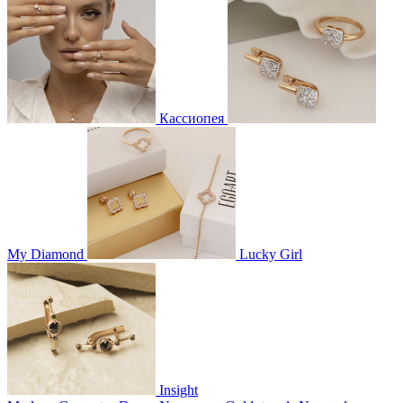
Кассиопея
My Diamond
Lucky Girl
Insight