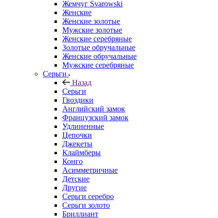
Жемчуг Svarowski
Женские
Женские золотые
Мужские золотые
Женские серебряные
Золотые обручальные
Женские обручальные
Мужские серебряные
Серьги
Назад
Серьги
Гвоздики
Английский замок
Французский замок
Удлиненные
Цепочки
Джекеты
Клаймберы
Конго
Асимметричные
Детские
Другие
Серьги серебро
Серьги золото
Бриллиант