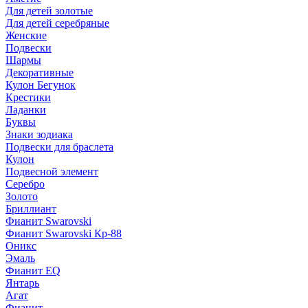
Для детей золотые
Для детей серебряные
Женские
Подвески
Шармы
Декоративные
Кулон Бегунок
Крестики
Ладанки
Буквы
Знаки зодиака
Подвески для браслета
Кулон
Подвесной элемент
Серебро
Золото
Бриллиант
Фианит Swarovski
Фианит Swarovski Кр-88
Оникс
Эмаль
Фианит EQ
Янтарь
Агат
Фианит