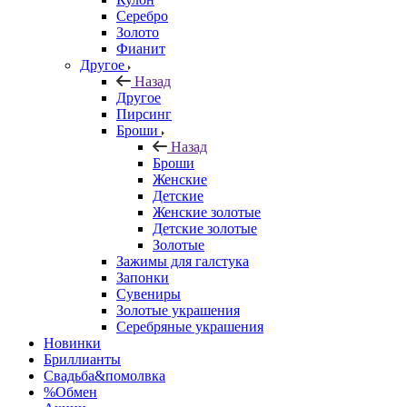
Серебро
Золото
Фианит
Другое
Назад
Другое
Пирсинг
Броши
Назад
Броши
Женские
Детские
Женские золотые
Детские золотые
Золотые
Зажимы для галстука
Запонки
Сувениры
Золотые украшения
Серебряные украшения
Новинки
Бриллианты
Свадьба&помолвка
%Обмен