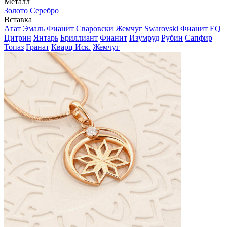
Металл
Золото
Серебро
Вставка
Агат
Эмаль
Фианит Сваровски
Жемчуг Swarovski
Фианит EQ
Цитрин
Янтарь
Бриллиант
Фианит
Изумруд
Рубин
Сапфир
Топаз
Гранат
Кварц Иск.
Жемчуг