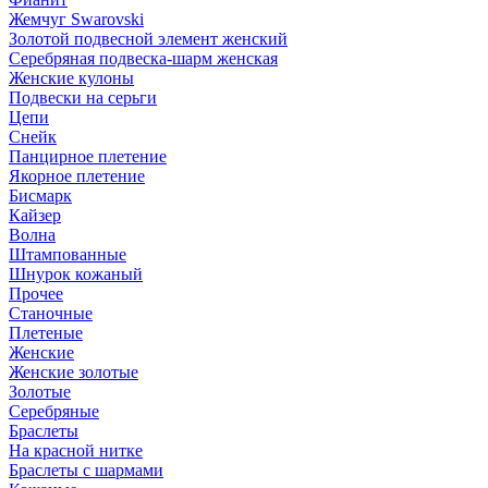
Жемчуг Swarovski
Золотой подвесной элемент женcкий
Серебряная подвеска-шарм женская
Женские кулоны
Подвески на серьги
Цепи
Снейк
Панцирное плетение
Якорное плетение
Бисмарк
Кайзер
Волна
Штампованные
Шнурок кожаный
Прочее
Станочные
Плетеные
Женские
Женские золотые
Золотые
Серебряные
Браслеты
На красной нитке
Браслеты с шармами