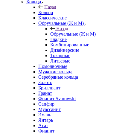
Кольца
Назад
Кольца
Классические
Обручальные (Ж и М)
Назад
Обручальные (Ж и М)
Гладкие
Комбинированные
Дизайнерские
Токарные
Литьевые
Помолвочные
Мужские кольца
Серебряные кольца
Золото
Бриллиант
Гранат
Фианит Svarowski
Сапфир
Муассанит
Эмаль
Янтарь
Агат
Фианит