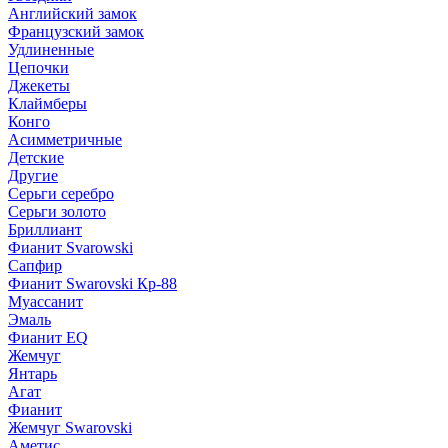
Английский замок
Французский замок
Удлиненные
Цепочки
Джекеты
Клаймберы
Конго
Асимметричные
Детские
Другие
Серьги серебро
Серьги золото
Бриллиант
Фианит Svarowski
Сапфир
Фианит Swarovski Кр-88
Муассанит
Эмаль
Фианит EQ
Жемчуг
Янтарь
Агат
Фианит
Жемчуг Swarovski
Аметис