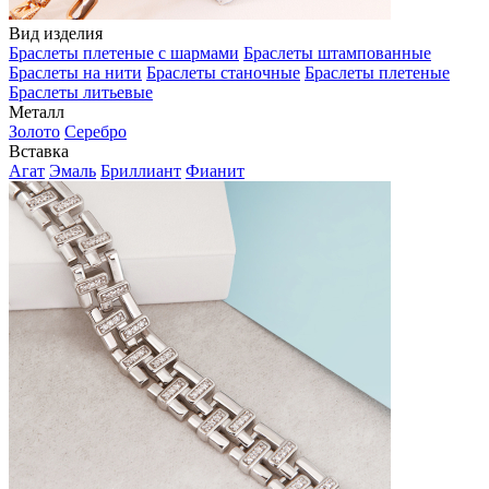
Вид изделия
Браслеты плетеные с шармами
Браслеты штампованные
Браслеты на нити
Браслеты станочные
Браслеты плетеные
Браслеты литьевые
Металл
Золото
Серебро
Вставка
Агат
Эмаль
Бриллиант
Фианит