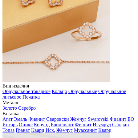
Вид изделия
Обручальное токарное
Кольцо
Обручальные
Обручальное
литьевое
Печатка
Металл
Золото
Серебро
Вставка
Агат
Эмаль
Фианит Сваровски
Жемчуг Swarovski
Фианит EQ
Янтарь
Оникс
Корунд
Бриллиант
Фианит
Изумруд
Сапфир
Топаз
Гранат
Кварц Иск.
Жемчуг
Муассанит
Кварц