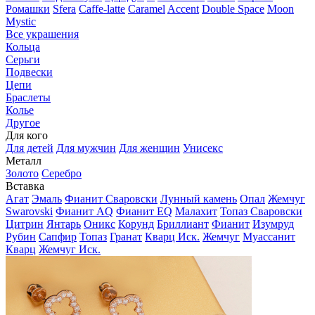
Ромашки
Sfera
Caffe-latte
Caramel
Accent
Double Space
Moon
Mystic
Все украшения
Кольца
Серьги
Подвески
Цепи
Браслеты
Колье
Другое
Для кого
Для детей
Для мужчин
Для женщин
Унисекс
Металл
Золото
Серебро
Вставка
Агат
Эмаль
Фианит Сваровски
Лунный камень
Опал
Жемчуг
Swarovski
Фианит AQ
Фианит EQ
Малахит
Топаз Сваровски
Цитрин
Янтарь
Оникс
Корунд
Бриллиант
Фианит
Изумруд
Рубин
Сапфир
Топаз
Гранат
Кварц Иск.
Жемчуг
Муассанит
Кварц
Жемчуг Иск.