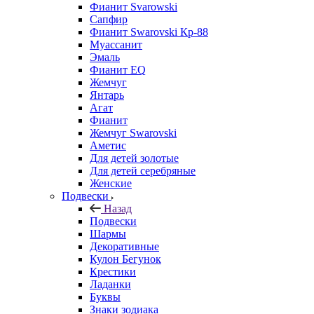
Фианит Svarowski
Сапфир
Фианит Swarovski Кр-88
Муассанит
Эмаль
Фианит EQ
Жемчуг
Янтарь
Агат
Фианит
Жемчуг Swarovski
Аметис
Для детей золотые
Для детей серебряные
Женские
Подвески
Назад
Подвески
Шармы
Декоративные
Кулон Бегунок
Крестики
Ладанки
Буквы
Знаки зодиака