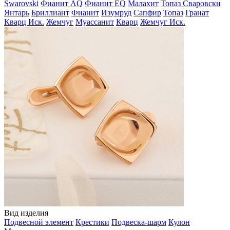
Swarovski
Фианит AQ
Фианит EQ
Малахит
Топаз Сваровски
Янтарь
Бриллиант
Фианит
Изумруд
Сапфир
Топаз
Гранат
Кварц Иск.
Жемчуг
Муассанит
Кварц
Жемчуг Иск.
Вид изделия
Подвесной элемент
Крестики
Подвеска-шарм
Кулон