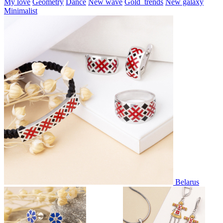
My love
Geometry
Dance
New wave
Gold_trends
New galaxy
Minimalist
Belarus