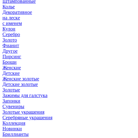
Штампованные
Колье
Декоративное
на леске
с именем
Кулон
Серебро
Золото
Фианит
Другое
Пирсинг
Броши
Женские
Детские
Женские золотые
Детские золотые
Золотые
Зажимы для галстука
Запонки
Сувениры
Золотые украшения
Серебряные украшения
Коллекция
Новинки
Бриллианты