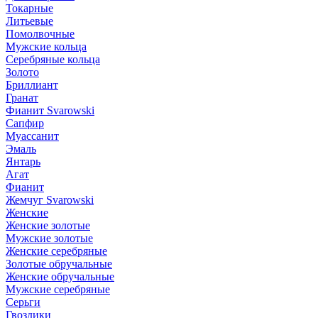
Токарные
Литьевые
Помолвочные
Мужские кольца
Серебряные кольца
Золото
Бриллиант
Гранат
Фианит Svarowski
Сапфир
Муассанит
Эмаль
Янтарь
Агат
Фианит
Жемчуг Svarowski
Женские
Женские золотые
Мужские золотые
Женские серебряные
Золотые обручальные
Женские обручальные
Мужские серебряные
Серьги
Гвоздики