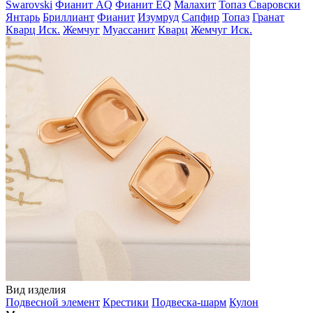
Swarovski
Фианит AQ
Фианит EQ
Малахит
Топаз Сваровски
Янтарь
Бриллиант
Фианит
Изумруд
Сапфир
Топаз
Гранат
Кварц Иск.
Жемчуг
Муассанит
Кварц
Жемчуг Иск.
Вид изделия
Подвесной элемент
Крестики
Подвеска-шарм
Кулон