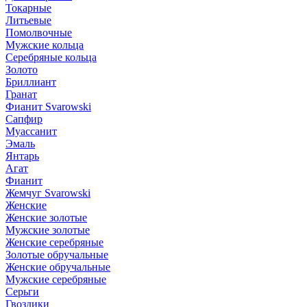
Токарные
Литьевые
Помолвочные
Мужские кольца
Серебряные кольца
Золото
Бриллиант
Гранат
Фианит Svarowski
Сапфир
Муассанит
Эмаль
Янтарь
Агат
Фианит
Жемчуг Svarowski
Женские
Женские золотые
Мужские золотые
Женские серебряные
Золотые обручальные
Женские обручальные
Мужские серебряные
Серьги
Гвоздики