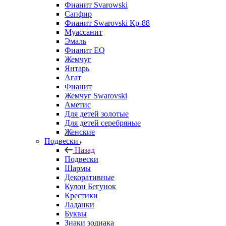
Фианит Svarowski
Сапфир
Фианит Swarovski Кр-88
Муассанит
Эмаль
Фианит EQ
Жемчуг
Янтарь
Агат
Фианит
Жемчуг Swarovski
Аметис
Для детей золотые
Для детей серебряные
Женские
Подвески
Назад
Подвески
Шармы
Декоративные
Кулон Бегунок
Крестики
Ладанки
Буквы
Знаки зодиака