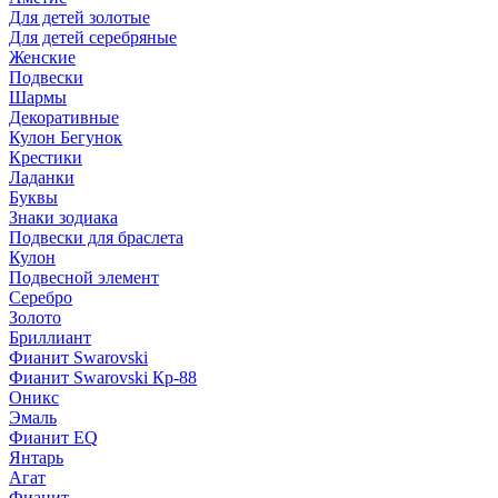
Для детей золотые
Для детей серебряные
Женские
Подвески
Шармы
Декоративные
Кулон Бегунок
Крестики
Ладанки
Буквы
Знаки зодиака
Подвески для браслета
Кулон
Подвесной элемент
Серебро
Золото
Бриллиант
Фианит Swarovski
Фианит Swarovski Кр-88
Оникс
Эмаль
Фианит EQ
Янтарь
Агат
Фианит