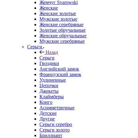
Жемчуг Svarowski
Женские
Женские золотые
Мужские золотые
Женские серебряные
Золотые обручальные
Женские обручальные
Мужские серебряные
Серьги
Назад
Серьги
Гвоздики
Английский замок
Французский замок
Удлиненные
Цепочки
Джекеты
Клаймберы
Конго
Асимметричные
Детские
Другие
Серьги серебро
Серьги золото
Бриллиант