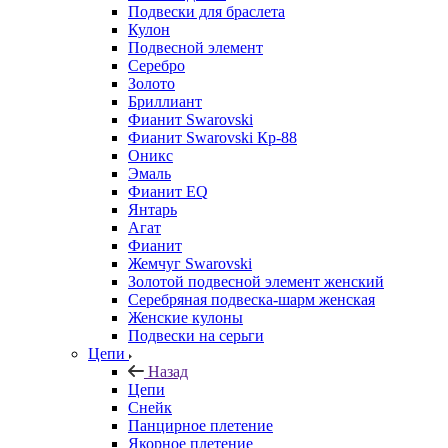
Подвески для браслета
Кулон
Подвесной элемент
Серебро
Золото
Бриллиант
Фианит Swarovski
Фианит Swarovski Кр-88
Оникс
Эмаль
Фианит EQ
Янтарь
Агат
Фианит
Жемчуг Swarovski
Золотой подвесной элемент женcкий
Серебряная подвеска-шарм женская
Женские кулоны
Подвески на серьги
Цепи
Назад
Цепи
Снейк
Панцирное плетение
Якорное плетение