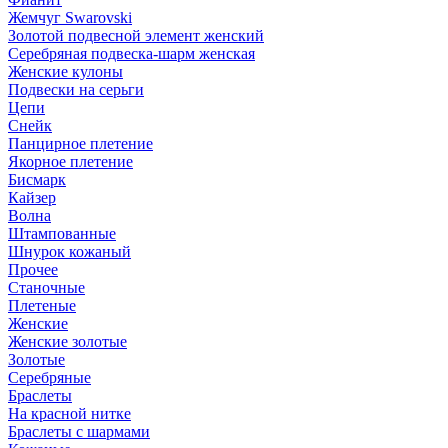
Жемчуг Swarovski
Золотой подвесной элемент женcкий
Серебряная подвеска-шарм женская
Женские кулоны
Подвески на серьги
Цепи
Снейк
Панцирное плетение
Якорное плетение
Бисмарк
Кайзер
Волна
Штампованные
Шнурок кожаный
Прочее
Станочные
Плетеные
Женские
Женские золотые
Золотые
Серебряные
Браслеты
На красной нитке
Браслеты с шармами