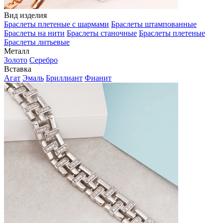
Вид изделия
Браслеты плетеные с шармами
Браслеты штампованные
Браслеты на нити
Браслеты станочные
Браслеты плетеные
Браслеты литьевые
Металл
Золото
Серебро
Вставка
Агат
Эмаль
Бриллиант
Фианит