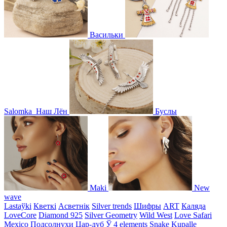
Васильки
Salomka
Наш Лён
Буслы
Maki
New
wave
Lastaўki
Кветкі
Асветнiк
Silver trends
Шифры
ART
Каляда
LoveCore
Diamond 925
Silver Geometry
Wild West
Love Safari
Mexico
Подсолнухи
Цар-дуб
Ў
4 elements
Snake
Kupalle