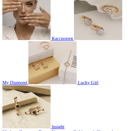
Кассиопея
My Diamond
Lucky Girl
Insight