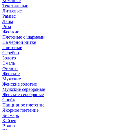
Кожаные
Текстильные
Литьевые
Рамзес
Лайм
Роза
Жесткие
Плетеные с шармами
На черной нитке
Плетеные
Серебро
Золото
Эмаль
Фианит
Женские
Мужские
Женские золотые
Мужские серебряные
Женские серебряные
Снейк
Панцирное плетение
Якорное плетение
Бисмарк
Кайзер
Волна