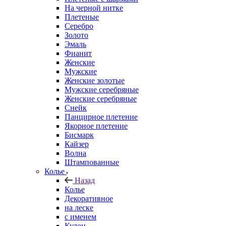
На черной нитке
Плетеные
Серебро
Золото
Эмаль
Фианит
Женские
Мужские
Женские золотые
Мужские серебряные
Женские серебряные
Снейк
Панцирное плетение
Якорное плетение
Бисмарк
Кайзер
Волна
Штампованные
Колье
Назад
Колье
Декоративное
на леске
с именем
Кулон