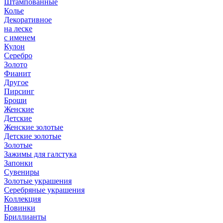
Штампованные
Колье
Декоративное
на леске
с именем
Кулон
Серебро
Золото
Фианит
Другое
Пирсинг
Броши
Женские
Детские
Женские золотые
Детские золотые
Золотые
Зажимы для галстука
Запонки
Сувениры
Золотые украшения
Серебряные украшения
Коллекция
Новинки
Бриллианты