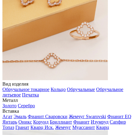
Вид изделия
Обручальное токарное
Кольцо
Обручальные
Обручальное
литьевое
Печатка
Металл
Золото
Серебро
Вставка
Агат
Эмаль
Фианит Сваровски
Жемчуг Swarovski
Фианит EQ
Янтарь
Оникс
Корунд
Бриллиант
Фианит
Изумруд
Сапфир
Топаз
Гранат
Кварц Иск.
Жемчуг
Муассанит
Кварц