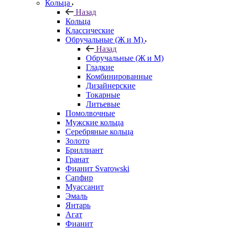
Кольца
Назад
Кольца
Классические
Обручальные (Ж и М)
Назад
Обручальные (Ж и М)
Гладкие
Комбинированные
Дизайнерские
Токарные
Литьевые
Помолвочные
Мужские кольца
Серебряные кольца
Золото
Бриллиант
Гранат
Фианит Svarowski
Сапфир
Муассанит
Эмаль
Янтарь
Агат
Фианит