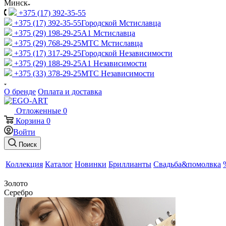
Минск
+375 (17) 392-35-55
+375 (17) 392-35-55
Городской Мстиславца
+375 (29) 198-29-25
A1 Мстиславца
+375 (29) 768-29-25
МТС Мстиславца
+375 (17) 317-29-25
Городской Независимости
+375 (29) 188-29-25
A1 Независимости
+375 (33) 378-29-25
МТС Независимости
О бренде
Оплата и доставка
Отложенные
0
Корзина
0
Войти
Поиск
Коллекция
Каталог
Новинки
Бриллианты
Свадьба&помолвка
Золото
Серебро