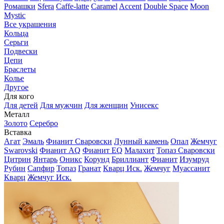
Ромашки
Sfera
Caffe-latte
Caramel
Accent
Double Space
Moon
Mystic
Все украшения
Кольца
Серьги
Подвески
Цепи
Браслеты
Колье
Другое
Для кого
Для детей
Для мужчин
Для женщин
Унисекс
Металл
Золото
Серебро
Вставка
Агат
Эмаль
Фианит Сваровски
Лунный камень
Опал
Жемчуг
Swarovski
Фианит AQ
Фианит EQ
Малахит
Топаз Сваровски
Цитрин
Янтарь
Оникс
Корунд
Бриллиант
Фианит
Изумруд
Рубин
Сапфир
Топаз
Гранат
Кварц Иск.
Жемчуг
Муассанит
Кварц
Жемчуг Иск.