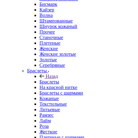
Бисмарк
Кайзер
Волна
Штампованные
Шнурок кожаный
Прочее
Станочные
Плетеные
Женские
Женские золотые
Золотые
Серебряные
Браслеты
Назад
Браслеты
На красной нитке
Браслеты с шармами
Кожаные
Текстильные
Литьевые
Рамзес
Лайм
Роза
Жесткие
Плетеные с шармами