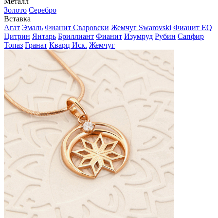
Металл
Золото
Серебро
Вставка
Агат
Эмаль
Фианит Сваровски
Жемчуг Swarovski
Фианит EQ
Цитрин
Янтарь
Бриллиант
Фианит
Изумруд
Рубин
Сапфир
Топаз
Гранат
Кварц Иск.
Жемчуг