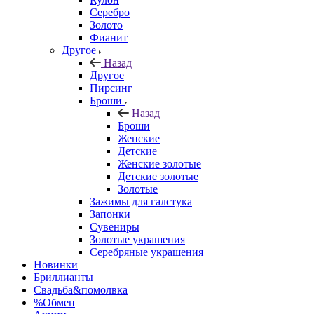
Серебро
Золото
Фианит
Другое
Назад
Другое
Пирсинг
Броши
Назад
Броши
Женские
Детские
Женские золотые
Детские золотые
Золотые
Зажимы для галстука
Запонки
Сувениры
Золотые украшения
Серебряные украшения
Новинки
Бриллианты
Свадьба&помолвка
%Обмен