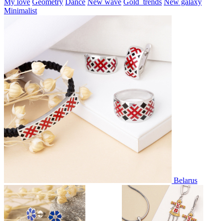
My love
Geometry
Dance
New wave
Gold_trends
New galaxy
Minimalist
Belarus