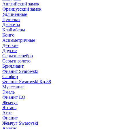
Английский замок
Французский замок
Удлиненные
Цепочки
Джекеты
Клаймберы
Конго
Асимметричные
Детские
Другие
Серьги серебро
Серьги золото
Бриллиант
Фианит Svarowski
Сапфир
Фианит Swarovski Кр-88
Муассанит
Эмаль
Фианит EQ
Жемчуг
Янтарь
Агат
Фианит
Жемчуг Swarovski
Аметис