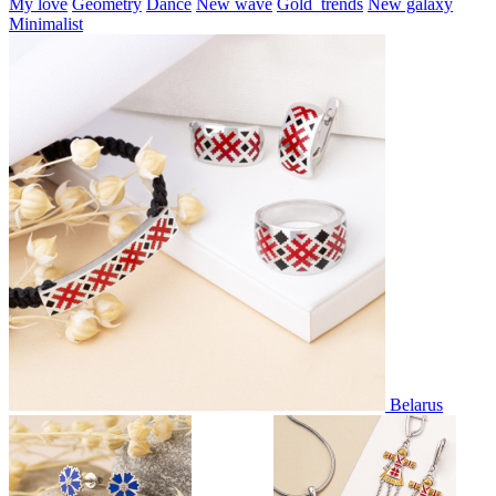
My love
Geometry
Dance
New wave
Gold_trends
New galaxy
Minimalist
Belarus