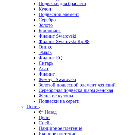
Подвески для браслета
Кулон
Подвесной элемент
Серебро
Золото
Бриллиант
Фианит Swarovski
Фианит Swarovski Кр-88
Оникс
Эмаль
Фианит EQ
Янтарь
Агат
Фианит
Жемчуг Swarovski
Золотой подвесной элемент женcкий
Серебряная подвеска-шарм женская
Женские кулоны
Подвески на серьги
Цепи
Назад
Цепи
Снейк
Панцирное плетение
Якорное плетение