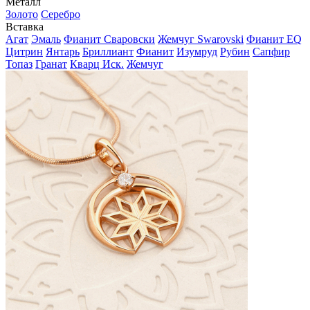
Металл
Золото
Серебро
Вставка
Агат
Эмаль
Фианит Сваровски
Жемчуг Swarovski
Фианит EQ
Цитрин
Янтарь
Бриллиант
Фианит
Изумруд
Рубин
Сапфир
Топаз
Гранат
Кварц Иск.
Жемчуг