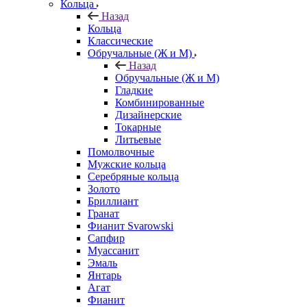
Кольца
Назад
Кольца
Классические
Обручальные (Ж и М)
Назад
Обручальные (Ж и М)
Гладкие
Комбинированные
Дизайнерские
Токарные
Литьевые
Помолвочные
Мужские кольца
Серебряные кольца
Золото
Бриллиант
Гранат
Фианит Svarowski
Сапфир
Муассанит
Эмаль
Янтарь
Агат
Фианит