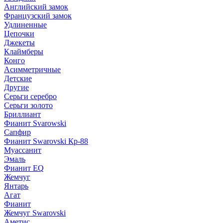
Английский замок
Французский замок
Удлиненные
Цепочки
Джекеты
Клаймберы
Конго
Асимметричные
Детские
Другие
Серьги серебро
Серьги золото
Бриллиант
Фианит Svarowski
Сапфир
Фианит Swarovski Кр-88
Муассанит
Эмаль
Фианит EQ
Жемчуг
Янтарь
Агат
Фианит
Жемчуг Swarovski
Аметис