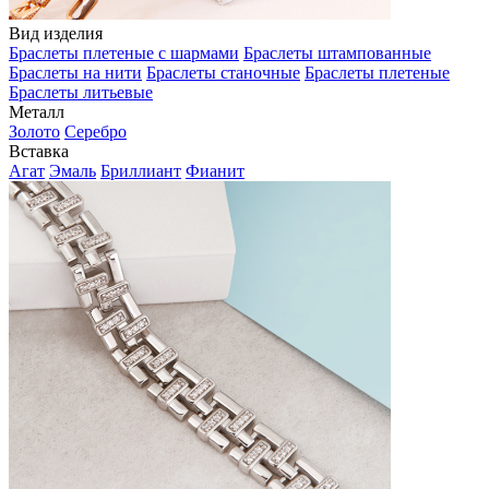
Вид изделия
Браслеты плетеные с шармами
Браслеты штампованные
Браслеты на нити
Браслеты станочные
Браслеты плетеные
Браслеты литьевые
Металл
Золото
Серебро
Вставка
Агат
Эмаль
Бриллиант
Фианит