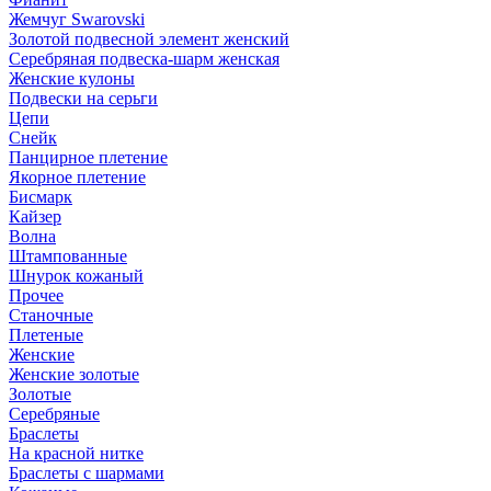
Жемчуг Swarovski
Золотой подвесной элемент женcкий
Серебряная подвеска-шарм женская
Женские кулоны
Подвески на серьги
Цепи
Снейк
Панцирное плетение
Якорное плетение
Бисмарк
Кайзер
Волна
Штампованные
Шнурок кожаный
Прочее
Станочные
Плетеные
Женские
Женские золотые
Золотые
Серебряные
Браслеты
На красной нитке
Браслеты с шармами