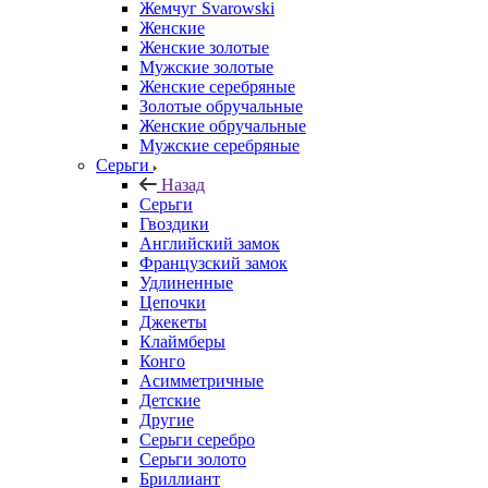
Жемчуг Svarowski
Женские
Женские золотые
Мужские золотые
Женские серебряные
Золотые обручальные
Женские обручальные
Мужские серебряные
Серьги
Назад
Серьги
Гвоздики
Английский замок
Французский замок
Удлиненные
Цепочки
Джекеты
Клаймберы
Конго
Асимметричные
Детские
Другие
Серьги серебро
Серьги золото
Бриллиант