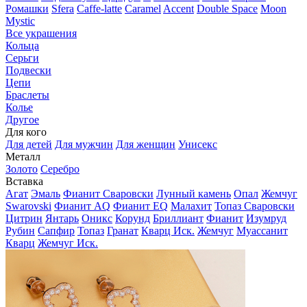
Ромашки
Sfera
Caffe-latte
Caramel
Accent
Double Space
Moon
Mystic
Все украшения
Кольца
Серьги
Подвески
Цепи
Браслеты
Колье
Другое
Для кого
Для детей
Для мужчин
Для женщин
Унисекс
Металл
Золото
Серебро
Вставка
Агат
Эмаль
Фианит Сваровски
Лунный камень
Опал
Жемчуг
Swarovski
Фианит AQ
Фианит EQ
Малахит
Топаз Сваровски
Цитрин
Янтарь
Оникс
Корунд
Бриллиант
Фианит
Изумруд
Рубин
Сапфир
Топаз
Гранат
Кварц Иск.
Жемчуг
Муассанит
Кварц
Жемчуг Иск.