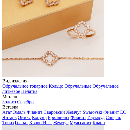
Вид изделия
Обручальное токарное
Кольцо
Обручальные
Обручальное
литьевое
Печатка
Металл
Золото
Серебро
Вставка
Агат
Эмаль
Фианит Сваровски
Жемчуг Swarovski
Фианит EQ
Янтарь
Оникс
Корунд
Бриллиант
Фианит
Изумруд
Сапфир
Топаз
Гранат
Кварц Иск.
Жемчуг
Муассанит
Кварц