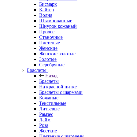
Бисмарк
Кайзер
Волна
Штампованные
Шнурок кожаный
Прочее
Станочные
Плетеные
Женские
Женские золотые
Золотые
Серебряные
Браслеты
Назад
Браслеты
На красной нитке
Браслеты с шармами
Кожаные
Текстильные
Литьевые
Рамзес
Лайм
Роза
Жесткие
Плетеные с шармами