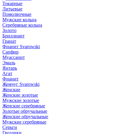
Токарные
Литьевые
Помолвочные
Мужские кольца
Серебряные кольца
Золото
Бриллиант
Гранат
Фианит Svarowski
Сапфир
Муассанит
Эмаль
Янтарь
Агат
Фианит
Жемчуг Svarowski
Женские
Женские золотые
Мужские золотые
Женские серебряные
Золотые обручальные
Женские обручальные
Мужские серебряные
Серьги
Гвоздики