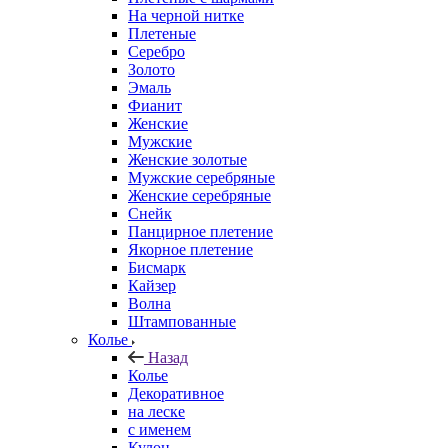
На черной нитке
Плетеные
Серебро
Золото
Эмаль
Фианит
Женские
Мужские
Женские золотые
Мужские серебряные
Женские серебряные
Снейк
Панцирное плетение
Якорное плетение
Бисмарк
Кайзер
Волна
Штампованные
Колье
Назад
Колье
Декоративное
на леске
с именем
Кулон