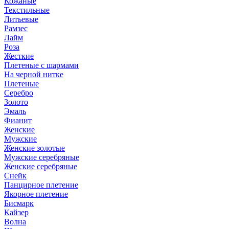
Кожаные
Текстильные
Литьевые
Рамзес
Лайм
Роза
Жесткие
Плетеные с шармами
На черной нитке
Плетеные
Серебро
Золото
Эмаль
Фианит
Женские
Мужские
Женские золотые
Мужские серебряные
Женские серебряные
Снейк
Панцирное плетение
Якорное плетение
Бисмарк
Кайзер
Волна