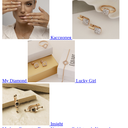
Кассиопея
My Diamond
Lucky Girl
Insight