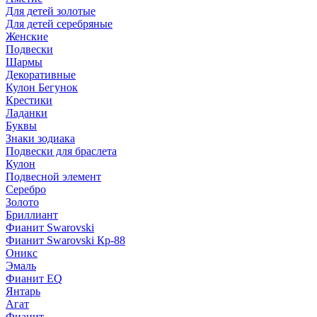
Для детей золотые
Для детей серебряные
Женские
Подвески
Шармы
Декоративные
Кулон Бегунок
Крестики
Ладанки
Буквы
Знаки зодиака
Подвески для браслета
Кулон
Подвесной элемент
Серебро
Золото
Бриллиант
Фианит Swarovski
Фианит Swarovski Кр-88
Оникс
Эмаль
Фианит EQ
Янтарь
Агат
Фианит