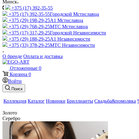
Минск
+375 (17) 392-35-55
+375 (17) 392-35-55
Городской Мстиславца
+375 (29) 198-29-25
A1 Мстиславца
+375 (29) 768-29-25
МТС Мстиславца
+375 (17) 317-29-25
Городской Независимости
+375 (29) 188-29-25
A1 Независимости
+375 (33) 378-29-25
МТС Независимости
О бренде
Оплата и доставка
Отложенные
0
Корзина
0
Войти
Поиск
Коллекция
Каталог
Новинки
Бриллианты
Свадьба&помолвка
Золото
Серебро