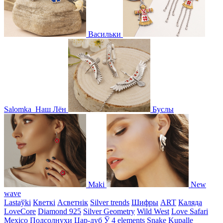
Васильки
Salomka
Наш Лён
Буслы
Maki
New
wave
Lastaўki
Кветкі
Асветнiк
Silver trends
Шифры
ART
Каляда
LoveCore
Diamond 925
Silver Geometry
Wild West
Love Safari
Mexico
Подсолнухи
Цар-дуб
Ў
4 elements
Snake
Kupalle