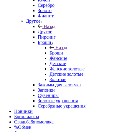
Серебро
Золото
Фианит
Другое
Назад
Другое
Пирсинг
Броши
Назад
Броши
Женские
Детские
Женские золотые
Детские золотые
Золотые
Зажимы для галстука
Запонки
Сувениры
Золотые украшения
Серебряные украшения
Новинки
Бриллианты
Свадьба&помолвка
%Обмен