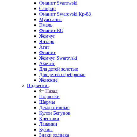
Фианит Svarowski
Сапфир
Фианит Swarovski Кр-88
Муассанит
Эмаль
Фианит EQ
Жемчуг
Янтарь
Агат
Фианит
Жемчуг Swarovski
Аметис
Для детей золотые
Для детей серебряные
Женские
Подвески
Назад
Подвески
Шармы
Декоративные
Кулон Бегунок
Крестики
Ладанки
Буквы
Знаки зодиака