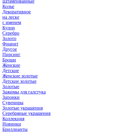
Штампованные
Колье
Декоративное
на леске
с именем
Кулон
Серебро
Золото
Фианит
Другое
Пирсинг
Броши
Женские
Детские
Женские золотые
Детские золотые
Золотые
Зажимы для галстука
Запонки
Сувениры
Золотые украшения
Серебряные украшения
Коллекция
Новинки
Бриллианты