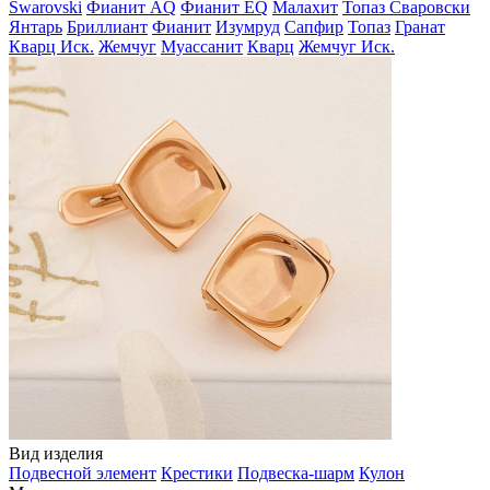
Swarovski
Фианит AQ
Фианит EQ
Малахит
Топаз Сваровски
Янтарь
Бриллиант
Фианит
Изумруд
Сапфир
Топаз
Гранат
Кварц Иск.
Жемчуг
Муассанит
Кварц
Жемчуг Иск.
Вид изделия
Подвесной элемент
Крестики
Подвеска-шарм
Кулон