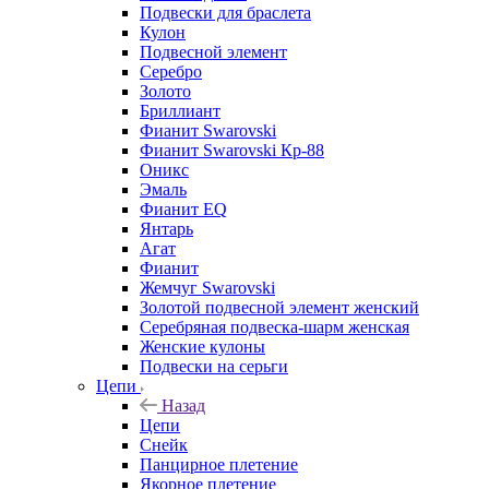
Подвески для браслета
Кулон
Подвесной элемент
Серебро
Золото
Бриллиант
Фианит Swarovski
Фианит Swarovski Кр-88
Оникс
Эмаль
Фианит EQ
Янтарь
Агат
Фианит
Жемчуг Swarovski
Золотой подвесной элемент женcкий
Серебряная подвеска-шарм женская
Женские кулоны
Подвески на серьги
Цепи
Назад
Цепи
Снейк
Панцирное плетение
Якорное плетение