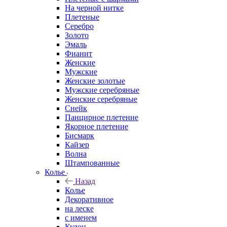
На черной нитке
Плетеные
Серебро
Золото
Эмаль
Фианит
Женские
Мужские
Женские золотые
Мужские серебряные
Женские серебряные
Снейк
Панцирное плетение
Якорное плетение
Бисмарк
Кайзер
Волна
Штампованные
Колье
Назад
Колье
Декоративное
на леске
с именем
Кулон