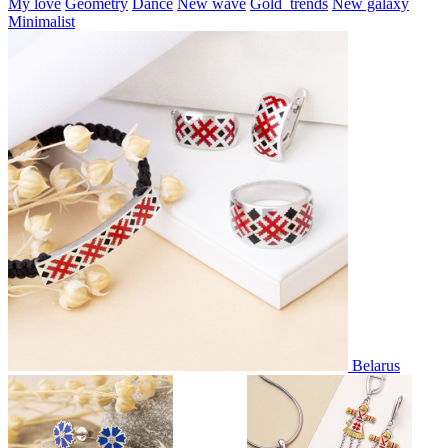
My love
Geometry
Dance
New wave
Gold_trends
New galaxy
Minimalist
Belarus