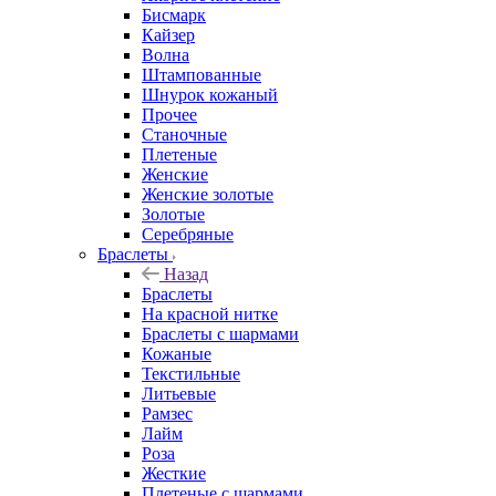
Бисмарк
Кайзер
Волна
Штампованные
Шнурок кожаный
Прочее
Станочные
Плетеные
Женские
Женские золотые
Золотые
Серебряные
Браслеты
Назад
Браслеты
На красной нитке
Браслеты с шармами
Кожаные
Текстильные
Литьевые
Рамзес
Лайм
Роза
Жесткие
Плетеные с шармами