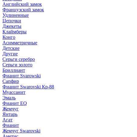
Английский замок
Французский замок
Удлиненные
Цепочки
Джекеты
Клаймберы
Конго
Асимметричные
Детские
Другие
Серьги серебро
Серьги золото
Бриллиант
Фианит Svarowski
Сапфир
Фианит Swarovski Кр-88
Муассанит
Эмаль
Фианит EQ
Жемчуг
Янтарь
Агат
Фианит
Жемчуг Swarovski
Аметис