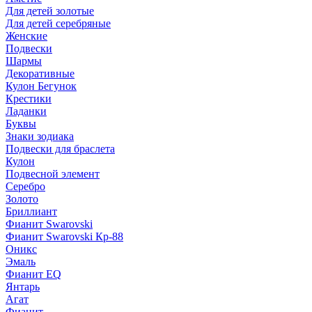
Для детей золотые
Для детей серебряные
Женские
Подвески
Шармы
Декоративные
Кулон Бегунок
Крестики
Ладанки
Буквы
Знаки зодиака
Подвески для браслета
Кулон
Подвесной элемент
Серебро
Золото
Бриллиант
Фианит Swarovski
Фианит Swarovski Кр-88
Оникс
Эмаль
Фианит EQ
Янтарь
Агат
Фианит