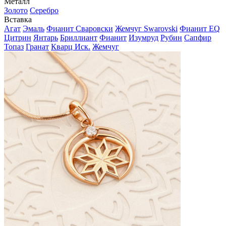
Металл
Золото
Серебро
Вставка
Агат
Эмаль
Фианит Сваровски
Жемчуг Swarovski
Фианит EQ
Цитрин
Янтарь
Бриллиант
Фианит
Изумруд
Рубин
Сапфир
Топаз
Гранат
Кварц Иск.
Жемчуг