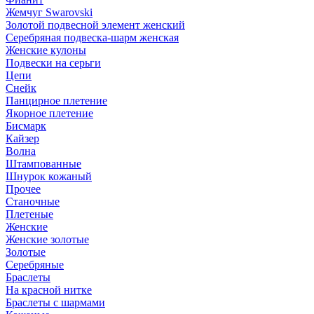
Жемчуг Swarovski
Золотой подвесной элемент женcкий
Серебряная подвеска-шарм женская
Женские кулоны
Подвески на серьги
Цепи
Снейк
Панцирное плетение
Якорное плетение
Бисмарк
Кайзер
Волна
Штампованные
Шнурок кожаный
Прочее
Станочные
Плетеные
Женские
Женские золотые
Золотые
Серебряные
Браслеты
На красной нитке
Браслеты с шармами