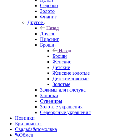
Серебро
Золото
Фианит
Другое
Назад
Другое
Пирсинг
Броши
Назад
Броши
Женские
Детские
Женские золотые
Детские золотые
Золотые
Зажимы для галстука
Запонки
Сувениры
Золотые украшения
Серебряные украшения
Новинки
Бриллианты
Свадьба&помолвка
%Обмен