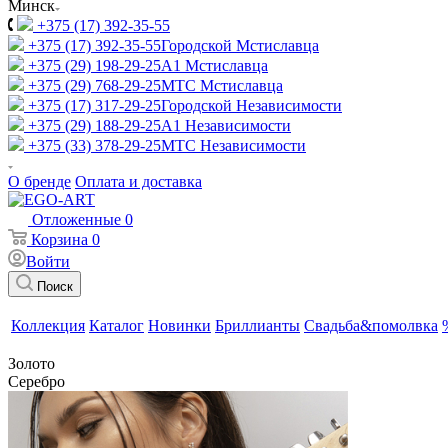
Минск
+375 (17) 392-35-55
+375 (17) 392-35-55
Городской Мстиславца
+375 (29) 198-29-25
A1 Мстиславца
+375 (29) 768-29-25
МТС Мстиславца
+375 (17) 317-29-25
Городской Независимости
+375 (29) 188-29-25
A1 Независимости
+375 (33) 378-29-25
МТС Независимости
О бренде
Оплата и доставка
Отложенные
0
Корзина
0
Войти
Поиск
Коллекция
Каталог
Новинки
Бриллианты
Свадьба&помолвка
Золото
Серебро