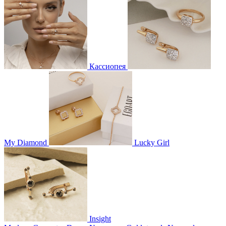
Кассиопея
My Diamond
Lucky Girl
Insight