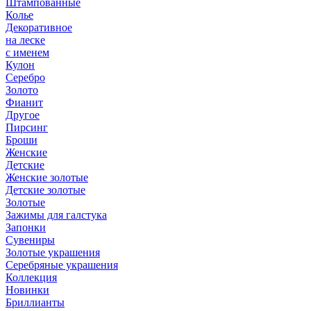
Штампованные
Колье
Декоративное
на леске
с именем
Кулон
Серебро
Золото
Фианит
Другое
Пирсинг
Броши
Женские
Детские
Женские золотые
Детские золотые
Золотые
Зажимы для галстука
Запонки
Сувениры
Золотые украшения
Серебряные украшения
Коллекция
Новинки
Бриллианты