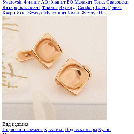
Swarovski
Фианит AQ
Фианит EQ
Малахит
Топаз Сваровски
Янтарь
Бриллиант
Фианит
Изумруд
Сапфир
Топаз
Гранат
Кварц Иск.
Жемчуг
Муассанит
Кварц
Жемчуг Иск.
Вид изделия
Подвесной элемент
Крестики
Подвеска-шарм
Кулон