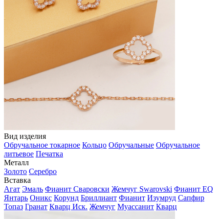
Вид изделия
Обручальное токарное
Кольцо
Обручальные
Обручальное
литьевое
Печатка
Металл
Золото
Серебро
Вставка
Агат
Эмаль
Фианит Сваровски
Жемчуг Swarovski
Фианит EQ
Янтарь
Оникс
Корунд
Бриллиант
Фианит
Изумруд
Сапфир
Топаз
Гранат
Кварц Иск.
Жемчуг
Муассанит
Кварц