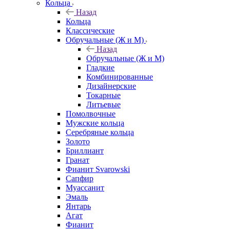
Кольца
Назад
Кольца
Классические
Обручальные (Ж и М)
Назад
Обручальные (Ж и М)
Гладкие
Комбинированные
Дизайнерские
Токарные
Литьевые
Помолвочные
Мужские кольца
Серебряные кольца
Золото
Бриллиант
Гранат
Фианит Svarowski
Сапфир
Муассанит
Эмаль
Янтарь
Агат
Фианит