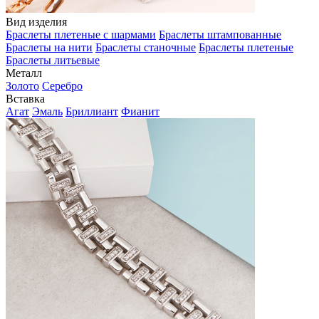
Вид изделия
Браслеты плетеные с шармами
Браслеты штампованные
Браслеты на нити
Браслеты станочные
Браслеты плетеные
Браслеты литьевые
Металл
Золото
Серебро
Вставка
Агат
Эмаль
Бриллиант
Фианит