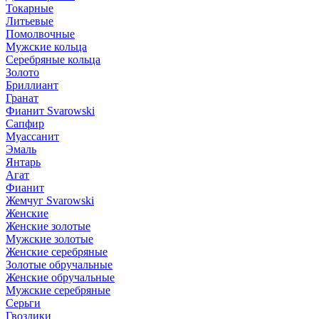
Токарные
Литьевые
Помолвочные
Мужские кольца
Серебряные кольца
Золото
Бриллиант
Гранат
Фианит Svarowski
Сапфир
Муассанит
Эмаль
Янтарь
Агат
Фианит
Жемчуг Svarowski
Женские
Женские золотые
Мужские золотые
Женские серебряные
Золотые обручальные
Женские обручальные
Мужские серебряные
Серьги
Гвоздики