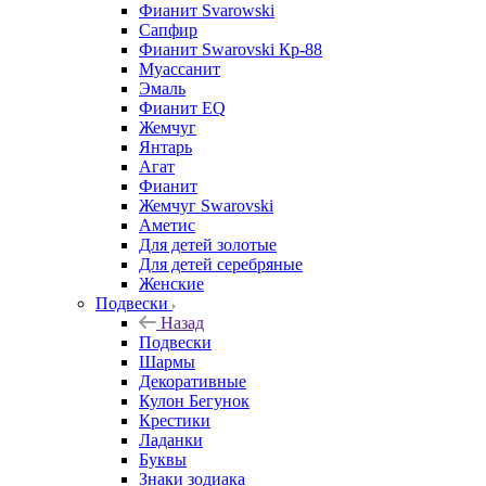
Фианит Svarowski
Сапфир
Фианит Swarovski Кр-88
Муассанит
Эмаль
Фианит EQ
Жемчуг
Янтарь
Агат
Фианит
Жемчуг Swarovski
Аметис
Для детей золотые
Для детей серебряные
Женские
Подвески
Назад
Подвески
Шармы
Декоративные
Кулон Бегунок
Крестики
Ладанки
Буквы
Знаки зодиака