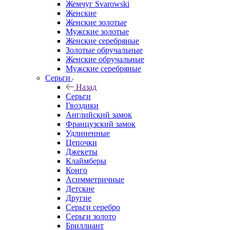
Жемчуг Svarowski
Женские
Женские золотые
Мужские золотые
Женские серебряные
Золотые обручальные
Женские обручальные
Мужские серебряные
Серьги
Назад
Серьги
Гвоздики
Английский замок
Французский замок
Удлиненные
Цепочки
Джекеты
Клаймберы
Конго
Асимметричные
Детские
Другие
Серьги серебро
Серьги золото
Бриллиант