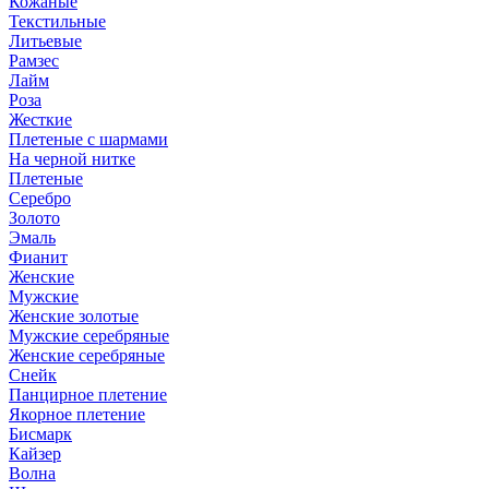
Кожаные
Текстильные
Литьевые
Рамзес
Лайм
Роза
Жесткие
Плетеные с шармами
На черной нитке
Плетеные
Серебро
Золото
Эмаль
Фианит
Женские
Мужские
Женские золотые
Мужские серебряные
Женские серебряные
Снейк
Панцирное плетение
Якорное плетение
Бисмарк
Кайзер
Волна