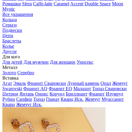
Ромашки
Sfera
Caffe-latte
Caramel
Accent
Double Space
Moon
Mystic
Все украшения
Кольца
Серьги
Подвески
Цепи
Браслеты
Колье
Другое
Для кого
Для детей
Для мужчин
Для женщин
Унисекс
Металл
Золото
Серебро
Вставка
Агат
Эмаль
Фианит Сваровски
Лунный камень
Опал
Жемчуг
Swarovski
Фианит AQ
Фианит EQ
Малахит
Топаз Сваровски
Цитрин
Янтарь
Оникс
Корунд
Бриллиант
Фианит
Изумруд
Рубин
Сапфир
Топаз
Гранат
Кварц Иск.
Жемчуг
Муассанит
Кварц
Жемчуг Иск.