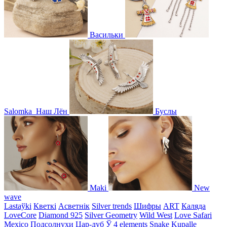
Васильки
Salomka
Наш Лён
Буслы
Maki
New
wave
Lastaўki
Кветкі
Асветнiк
Silver trends
Шифры
ART
Каляда
LoveCore
Diamond 925
Silver Geometry
Wild West
Love Safari
Mexico
Подсолнухи
Цар-дуб
Ў
4 elements
Snake
Kupalle