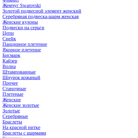
Жемчуг Swarovski
Золотой подвесной элемент женcкий
Серебряная подвеска-шарм женская
Женские кулоны
Подвески на серьги
Цепи
Снейк
Панцирное плетение
Якорное плетение
Бисмарк
Кайзер
Волна
Штампованные
Шнурок кожаный
Прочее
Станочные
Плетеные
Женские
Женские золотые
Золотые
Серебряные
Браслеты
На красной нитке
Браслеты с шармами