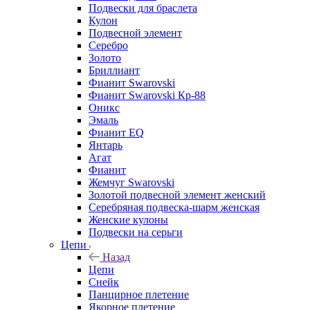
Подвески для браслета
Кулон
Подвесной элемент
Серебро
Золото
Бриллиант
Фианит Swarovski
Фианит Swarovski Кр-88
Оникс
Эмаль
Фианит EQ
Янтарь
Агат
Фианит
Жемчуг Swarovski
Золотой подвесной элемент женcкий
Серебряная подвеска-шарм женская
Женские кулоны
Подвески на серьги
Цепи
Назад
Цепи
Снейк
Панцирное плетение
Якорное плетение