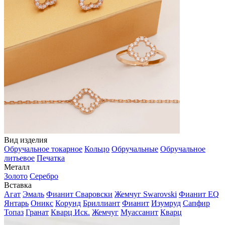
Вид изделия
Обручальное токарное
Кольцо
Обручальные
Обручальное
литьевое
Печатка
Металл
Золото
Серебро
Вставка
Агат
Эмаль
Фианит Сваровски
Жемчуг Swarovski
Фианит EQ
Янтарь
Оникс
Корунд
Бриллиант
Фианит
Изумруд
Сапфир
Топаз
Гранат
Кварц Иск.
Жемчуг
Муассанит
Кварц