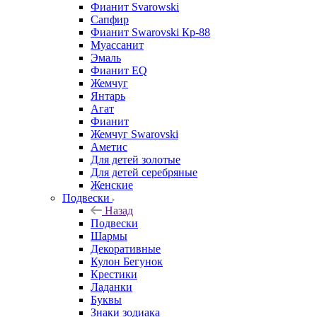
Фианит Svarowski
Сапфир
Фианит Swarovski Кр-88
Муассанит
Эмаль
Фианит EQ
Жемчуг
Янтарь
Агат
Фианит
Жемчуг Swarovski
Аметис
Для детей золотые
Для детей серебряные
Женские
Подвески
Назад
Подвески
Шармы
Декоративные
Кулон Бегунок
Крестики
Ладанки
Буквы
Знаки зодиака