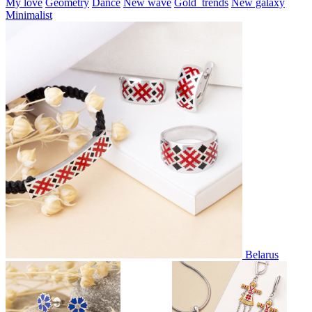
My love
Geometry
Dance
New wave
Gold_trends
New galaxy
Minimalist
Belarus