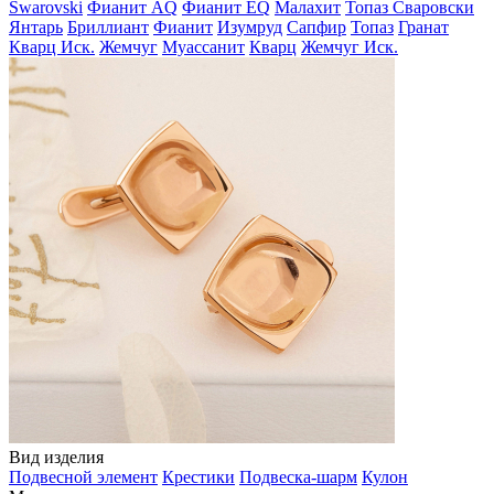
Swarovski
Фианит AQ
Фианит EQ
Малахит
Топаз Сваровски
Янтарь
Бриллиант
Фианит
Изумруд
Сапфир
Топаз
Гранат
Кварц Иск.
Жемчуг
Муассанит
Кварц
Жемчуг Иск.
Вид изделия
Подвесной элемент
Крестики
Подвеска-шарм
Кулон