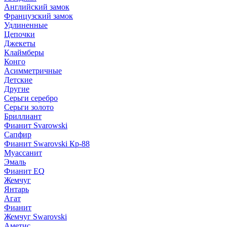
Английский замок
Французский замок
Удлиненные
Цепочки
Джекеты
Клаймберы
Конго
Асимметричные
Детские
Другие
Серьги серебро
Серьги золото
Бриллиант
Фианит Svarowski
Сапфир
Фианит Swarovski Кр-88
Муассанит
Эмаль
Фианит EQ
Жемчуг
Янтарь
Агат
Фианит
Жемчуг Swarovski
Аметис