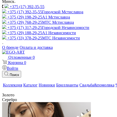
Минск
+375 (17) 392-35-55
+375 (17) 392-35-55
Городской Мстиславца
+375 (29) 198-29-25
A1 Мстиславца
+375 (29) 768-29-25
МТС Мстиславца
+375 (17) 317-29-25
Городской Независимости
+375 (29) 188-29-25
A1 Независимости
+375 (33) 378-29-25
МТС Независимости
О бренде
Оплата и доставка
Отложенные
0
Корзина
0
Войти
Поиск
Коллекция
Каталог
Новинки
Бриллианты
Свадьба&помолвка
Золото
Серебро