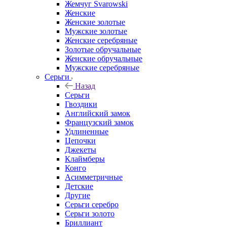
Жемчуг Svarowski
Женские
Женские золотые
Мужские золотые
Женские серебряные
Золотые обручальные
Женские обручальные
Мужские серебряные
Серьги
Назад
Серьги
Гвоздики
Английский замок
Французский замок
Удлиненные
Цепочки
Джекеты
Клаймберы
Конго
Асимметричные
Детские
Другие
Серьги серебро
Серьги золото
Бриллиант