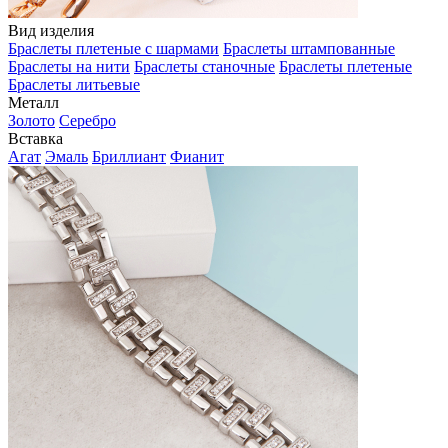
Вид изделия
Браслеты плетеные с шармами
Браслеты штампованные
Браслеты на нити
Браслеты станочные
Браслеты плетеные
Браслеты литьевые
Металл
Золото
Серебро
Вставка
Агат
Эмаль
Бриллиант
Фианит