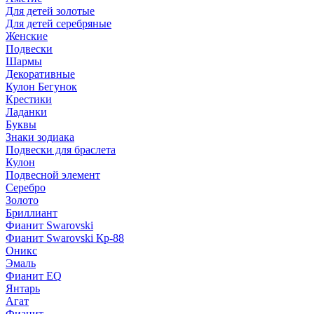
Для детей золотые
Для детей серебряные
Женские
Подвески
Шармы
Декоративные
Кулон Бегунок
Крестики
Ладанки
Буквы
Знаки зодиака
Подвески для браслета
Кулон
Подвесной элемент
Серебро
Золото
Бриллиант
Фианит Swarovski
Фианит Swarovski Кр-88
Оникс
Эмаль
Фианит EQ
Янтарь
Агат
Фианит