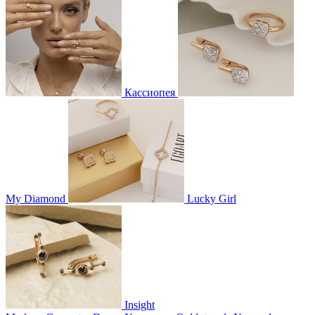
Кассиопея
My Diamond
Lucky Girl
Insight