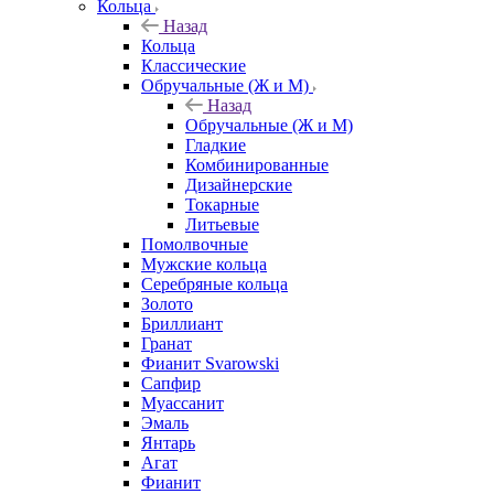
Кольца
Назад
Кольца
Классические
Обручальные (Ж и М)
Назад
Обручальные (Ж и М)
Гладкие
Комбинированные
Дизайнерские
Токарные
Литьевые
Помолвочные
Мужские кольца
Серебряные кольца
Золото
Бриллиант
Гранат
Фианит Svarowski
Сапфир
Муассанит
Эмаль
Янтарь
Агат
Фианит