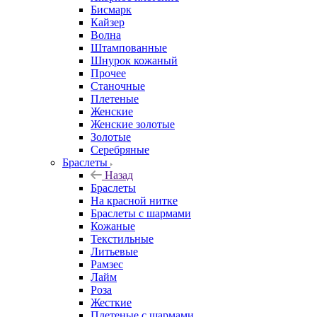
Бисмарк
Кайзер
Волна
Штампованные
Шнурок кожаный
Прочее
Станочные
Плетеные
Женские
Женские золотые
Золотые
Серебряные
Браслеты
Назад
Браслеты
На красной нитке
Браслеты с шармами
Кожаные
Текстильные
Литьевые
Рамзес
Лайм
Роза
Жесткие
Плетеные с шармами