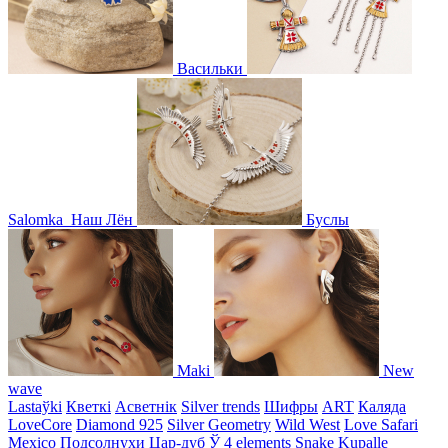
Васильки
Salomka
Наш Лён
Буслы
Maki
New
wave
Lastaўki
Кветкі
Асветнiк
Silver trends
Шифры
ART
Каляда
LoveCore
Diamond 925
Silver Geometry
Wild West
Love Safari
Mexico
Подсолнухи
Цар-дуб
Ў
4 elements
Snake
Kupalle