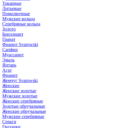
Токарные
Литьевые
Помолвочные
Мужские кольца
Серебряные кольца
Золото
Бриллиант
Гранат
Фианит Svarowski
Сапфир
Муассанит
Эмаль
Янтарь
Агат
Фианит
Жемчуг Svarowski
Женские
Женские золотые
Мужские золотые
Женские серебряные
Золотые обручальные
Женские обручальные
Мужские серебряные
Серьги
Гвоздики