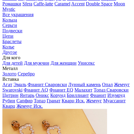
Ромашки
Sfera
Caffe-latte
Caramel
Accent
Double Space
Moon
Mystic
Все украшения
Кольца
Серьги
Подвески
Цепи
Браслеты
Колье
Другое
Для кого
Для детей
Для мужчин
Для женщин
Унисекс
Металл
Золото
Серебро
Вставка
Агат
Эмаль
Фианит Сваровски
Лунный камень
Опал
Жемчуг
Swarovski
Фианит AQ
Фианит EQ
Малахит
Топаз Сваровски
Цитрин
Янтарь
Оникс
Корунд
Бриллиант
Фианит
Изумруд
Рубин
Сапфир
Топаз
Гранат
Кварц Иск.
Жемчуг
Муассанит
Кварц
Жемчуг Иск.