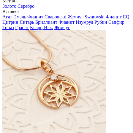
Металл
Золото
Серебро
Вставка
Агат
Эмаль
Фианит Сваровски
Жемчуг Swarovski
Фианит EQ
Цитрин
Янтарь
Бриллиант
Фианит
Изумруд
Рубин
Сапфир
Топаз
Гранат
Кварц Иск.
Жемчуг