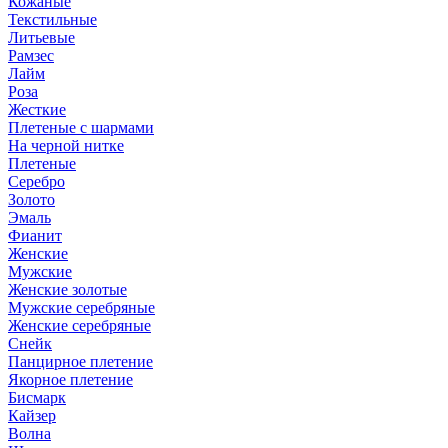
Кожаные
Текстильные
Литьевые
Рамзес
Лайм
Роза
Жесткие
Плетеные с шармами
На черной нитке
Плетеные
Серебро
Золото
Эмаль
Фианит
Женские
Мужские
Женские золотые
Мужские серебряные
Женские серебряные
Снейк
Панцирное плетение
Якорное плетение
Бисмарк
Кайзер
Волна