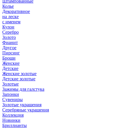
Штампованные
Колье
Декоративное
на леске
с именем
Кулон
Серебро
Золото
Фианит
Другое
Пирсинг
Броши
Женские
Детские
Женские золотые
Детские золотые
Золотые
Зажимы для галстука
Запонки
Сувениры
Золотые украшения
Серебряные украшения
Коллекция
Новинки
Бриллианты