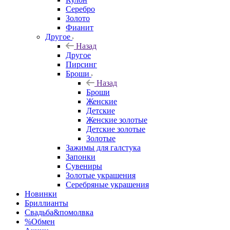
Серебро
Золото
Фианит
Другое
Назад
Другое
Пирсинг
Броши
Назад
Броши
Женские
Детские
Женские золотые
Детские золотые
Золотые
Зажимы для галстука
Запонки
Сувениры
Золотые украшения
Серебряные украшения
Новинки
Бриллианты
Свадьба&помолвка
%Обмен