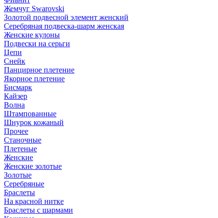
Жемчуг Swarovski
Золотой подвесной элемент женcкий
Серебряная подвеска-шарм женская
Женские кулоны
Подвески на серьги
Цепи
Снейк
Панцирное плетение
Якорное плетение
Бисмарк
Кайзер
Волна
Штампованные
Шнурок кожаный
Прочее
Станочные
Плетеные
Женские
Женские золотые
Золотые
Серебряные
Браслеты
На красной нитке
Браслеты с шармами