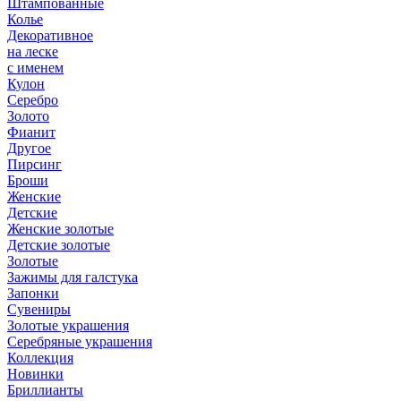
Штампованные
Колье
Декоративное
на леске
с именем
Кулон
Серебро
Золото
Фианит
Другое
Пирсинг
Броши
Женские
Детские
Женские золотые
Детские золотые
Золотые
Зажимы для галстука
Запонки
Сувениры
Золотые украшения
Серебряные украшения
Коллекция
Новинки
Бриллианты