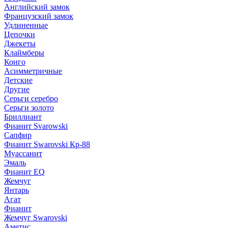
Английский замок
Французский замок
Удлиненные
Цепочки
Джекеты
Клаймберы
Конго
Асимметричные
Детские
Другие
Серьги серебро
Серьги золото
Бриллиант
Фианит Svarowski
Сапфир
Фианит Swarovski Кр-88
Муассанит
Эмаль
Фианит EQ
Жемчуг
Янтарь
Агат
Фианит
Жемчуг Swarovski
Аметис