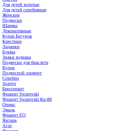
Для детей золотые
Для детей серебряные
Женские
Подвески
Шармы
Декоративные
Кулон Бегунок
Крестики
Ладанки
Буквы
Знаки зодиака
Подвески для браслета
Кулон
Подвесной элемент
Серебро
Золото
Бриллиант
Фианит Swarovski
Фианит Swarovski Кр-88
Оникс
Эмаль
Фианит EQ
Янтарь
Агат
Фианит