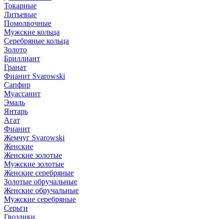
Токарные
Литьевые
Помолвочные
Мужские кольца
Серебряные кольца
Золото
Бриллиант
Гранат
Фианит Svarowski
Сапфир
Муассанит
Эмаль
Янтарь
Агат
Фианит
Жемчуг Svarowski
Женские
Женские золотые
Мужские золотые
Женские серебряные
Золотые обручальные
Женские обручальные
Мужские серебряные
Серьги
Гвоздики