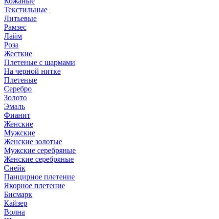
Кожаные
Текстильные
Литьевые
Рамзес
Лайм
Роза
Жесткие
Плетеные с шармами
На черной нитке
Плетеные
Серебро
Золото
Эмаль
Фианит
Женские
Мужские
Женские золотые
Мужские серебряные
Женские серебряные
Снейк
Панцирное плетение
Якорное плетение
Бисмарк
Кайзер
Волна