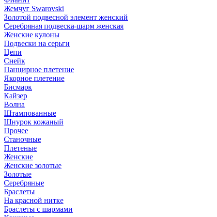
Жемчуг Swarovski
Золотой подвесной элемент женcкий
Серебряная подвеска-шарм женская
Женские кулоны
Подвески на серьги
Цепи
Снейк
Панцирное плетение
Якорное плетение
Бисмарк
Кайзер
Волна
Штампованные
Шнурок кожаный
Прочее
Станочные
Плетеные
Женские
Женские золотые
Золотые
Серебряные
Браслеты
На красной нитке
Браслеты с шармами