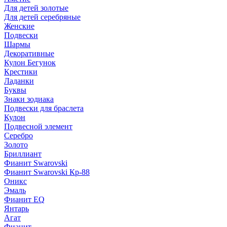
Для детей золотые
Для детей серебряные
Женские
Подвески
Шармы
Декоративные
Кулон Бегунок
Крестики
Ладанки
Буквы
Знаки зодиака
Подвески для браслета
Кулон
Подвесной элемент
Серебро
Золото
Бриллиант
Фианит Swarovski
Фианит Swarovski Кр-88
Оникс
Эмаль
Фианит EQ
Янтарь
Агат
Фианит