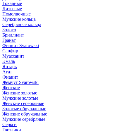
Токарные
Литьевые
Помолвочные
Мужские кольца
Серебряные кольца
Золото
Бриллиант
Гранат
Фианит Svarowski
Сапфир
Муассанит
Эмаль
Янтарь
Агат
Фианит
Жемчуг Svarowski
Женские
Женские золотые
Мужские золотые
Женские серебряные
Золотые обручальные
Женские обручальные
Мужские серебряные
Серьги
Гвоздики