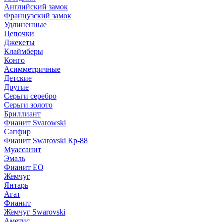
Английский замок
Французский замок
Удлиненные
Цепочки
Джекеты
Клаймберы
Конго
Асимметричные
Детские
Другие
Серьги серебро
Серьги золото
Бриллиант
Фианит Svarowski
Сапфир
Фианит Swarovski Кр-88
Муассанит
Эмаль
Фианит EQ
Жемчуг
Янтарь
Агат
Фианит
Жемчуг Swarovski
Аметис