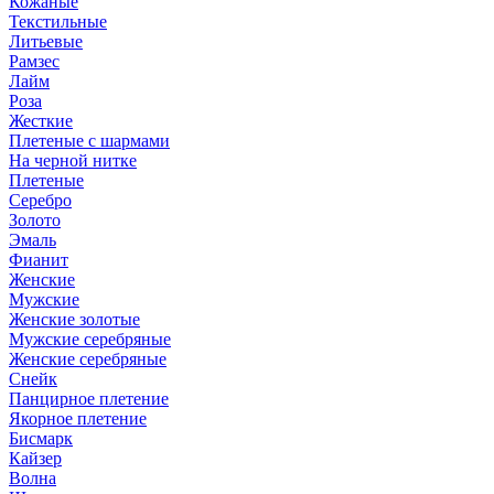
Кожаные
Текстильные
Литьевые
Рамзес
Лайм
Роза
Жесткие
Плетеные с шармами
На черной нитке
Плетеные
Серебро
Золото
Эмаль
Фианит
Женские
Мужские
Женские золотые
Мужские серебряные
Женские серебряные
Снейк
Панцирное плетение
Якорное плетение
Бисмарк
Кайзер
Волна