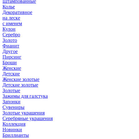
Штампованные
Колье
Декоративное
на леске
с именем
Кулон
Серебро
Золото
Фианит
Другое
Пирсинг
Броши
Женские
Детские
Женские золотые
Детские золотые
Золотые
Зажимы для галстука
Запонки
Сувениры
Золотые украшения
Серебряные украшения
Коллекция
Новинки
Бриллианты