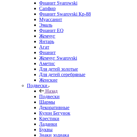
Фианит Svarowski
Сапфир
Фианит Swarovski Кр-88
Муассанит
Эмаль
Фианит EQ
Жемчуг
Янтарь
Агат
Фианит
Жемчуг Swarovski
Аметис
Для детей золотые
Для детей серебряные
Женские
Подвески
Назад
Подвески
Шармы
Декоративные
Кулон Бегунок
Крестики
Ладанки
Буквы
Знаки зодиака