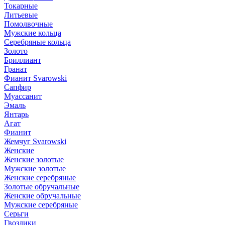
Токарные
Литьевые
Помолвочные
Мужские кольца
Серебряные кольца
Золото
Бриллиант
Гранат
Фианит Svarowski
Сапфир
Муассанит
Эмаль
Янтарь
Агат
Фианит
Жемчуг Svarowski
Женские
Женские золотые
Мужские золотые
Женские серебряные
Золотые обручальные
Женские обручальные
Мужские серебряные
Серьги
Гвоздики