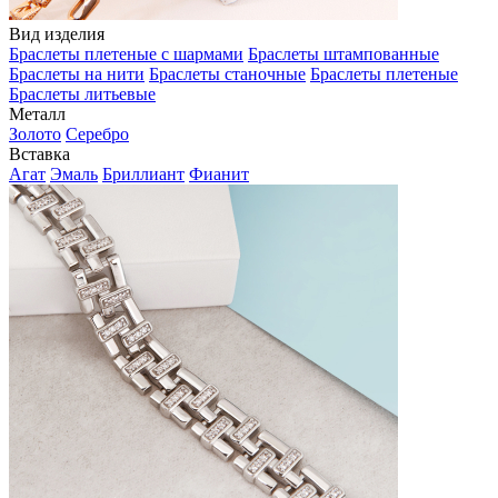
Вид изделия
Браслеты плетеные с шармами
Браслеты штампованные
Браслеты на нити
Браслеты станочные
Браслеты плетеные
Браслеты литьевые
Металл
Золото
Серебро
Вставка
Агат
Эмаль
Бриллиант
Фианит