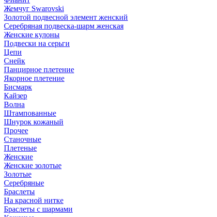
Жемчуг Swarovski
Золотой подвесной элемент женcкий
Серебряная подвеска-шарм женская
Женские кулоны
Подвески на серьги
Цепи
Снейк
Панцирное плетение
Якорное плетение
Бисмарк
Кайзер
Волна
Штампованные
Шнурок кожаный
Прочее
Станочные
Плетеные
Женские
Женские золотые
Золотые
Серебряные
Браслеты
На красной нитке
Браслеты с шармами