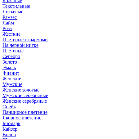
Кожаные
Текстильные
Литьевые
Рамзес
Лайм
Роза
Жесткие
Плетеные с шармами
На черной нитке
Плетеные
Серебро
Золото
Эмаль
Фианит
Женские
Мужские
Женские золотые
Мужские серебряные
Женские серебряные
Снейк
Панцирное плетение
Якорное плетение
Бисмарк
Кайзер
Волна