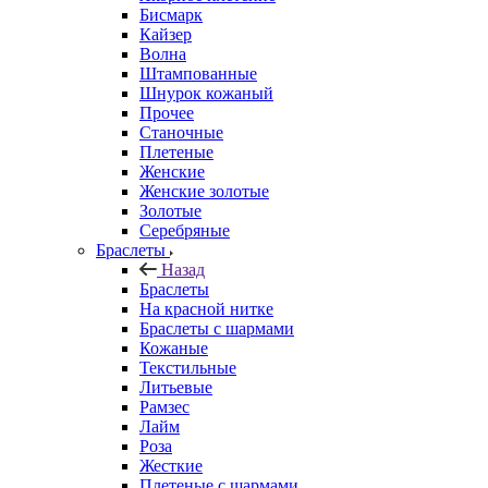
Бисмарк
Кайзер
Волна
Штампованные
Шнурок кожаный
Прочее
Станочные
Плетеные
Женские
Женские золотые
Золотые
Серебряные
Браслеты
Назад
Браслеты
На красной нитке
Браслеты с шармами
Кожаные
Текстильные
Литьевые
Рамзес
Лайм
Роза
Жесткие
Плетеные с шармами