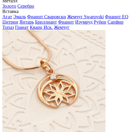
Металл
Золото
Серебро
Вставка
Агат
Эмаль
Фианит Сваровски
Жемчуг Swarovski
Фианит EQ
Цитрин
Янтарь
Бриллиант
Фианит
Изумруд
Рубин
Сапфир
Топаз
Гранат
Кварц Иск.
Жемчуг