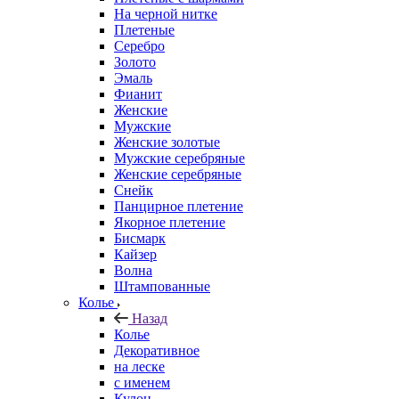
На черной нитке
Плетеные
Серебро
Золото
Эмаль
Фианит
Женские
Мужские
Женские золотые
Мужские серебряные
Женские серебряные
Снейк
Панцирное плетение
Якорное плетение
Бисмарк
Кайзер
Волна
Штампованные
Колье
Назад
Колье
Декоративное
на леске
с именем
Кулон