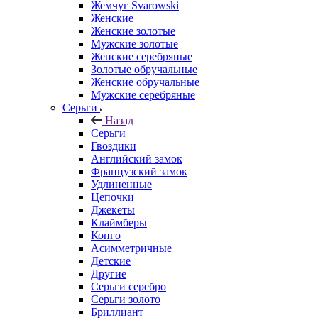
Жемчуг Svarowski
Женские
Женские золотые
Мужские золотые
Женские серебряные
Золотые обручальные
Женские обручальные
Мужские серебряные
Серьги
Назад
Серьги
Гвоздики
Английский замок
Французский замок
Удлиненные
Цепочки
Джекеты
Клаймберы
Конго
Асимметричные
Детские
Другие
Серьги серебро
Серьги золото
Бриллиант