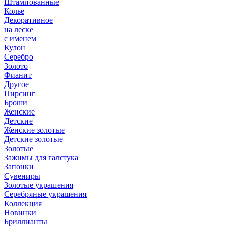
Штампованные
Колье
Декоративное
на леске
с именем
Кулон
Серебро
Золото
Фианит
Другое
Пирсинг
Броши
Женские
Детские
Женские золотые
Детские золотые
Золотые
Зажимы для галстука
Запонки
Сувениры
Золотые украшения
Серебряные украшения
Коллекция
Новинки
Бриллианты