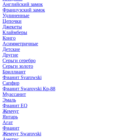
Английский замок
Французский замок
Удлиненные
Цепочки
Джекеты
Клаймберы
Конго
Асимметричные
Детские
Другие
Серьги серебро
Серьги золото
Бриллиант
Фианит Svarowski
Сапфир
Фианит Swarovski Кр-88
Муассанит
Эмаль
Фианит EQ
Жемчуг
Янтарь
Агат
Фианит
Жемчуг Swarovski
Аметис