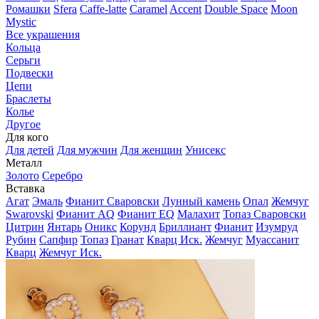
Ромашки
Sfera
Caffe-latte
Caramel
Accent
Double Space
Moon
Mystic
Все украшения
Кольца
Серьги
Подвески
Цепи
Браслеты
Колье
Другое
Для кого
Для детей
Для мужчин
Для женщин
Унисекс
Металл
Золото
Серебро
Вставка
Агат
Эмаль
Фианит Сваровски
Лунный камень
Опал
Жемчуг
Swarovski
Фианит AQ
Фианит EQ
Малахит
Топаз Сваровски
Цитрин
Янтарь
Оникс
Корунд
Бриллиант
Фианит
Изумруд
Рубин
Сапфир
Топаз
Гранат
Кварц Иск.
Жемчуг
Муассанит
Кварц
Жемчуг Иск.