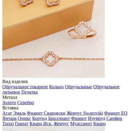
Вид изделия
Обручальное токарное
Кольцо
Обручальные
Обручальное
литьевое
Печатка
Металл
Золото
Серебро
Вставка
Агат
Эмаль
Фианит Сваровски
Жемчуг Swarovski
Фианит EQ
Янтарь
Оникс
Корунд
Бриллиант
Фианит
Изумруд
Сапфир
Топаз
Гранат
Кварц Иск.
Жемчуг
Муассанит
Кварц