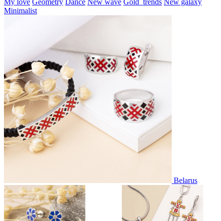
My love
Geometry
Dance
New wave
Gold_trends
New galaxy
Minimalist
Belarus