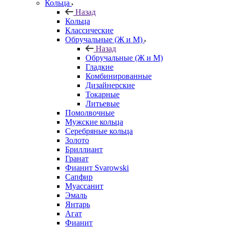
Кольца
Назад
Кольца
Классические
Обручальные (Ж и М)
Назад
Обручальные (Ж и М)
Гладкие
Комбинированные
Дизайнерские
Токарные
Литьевые
Помолвочные
Мужские кольца
Серебряные кольца
Золото
Бриллиант
Гранат
Фианит Svarowski
Сапфир
Муассанит
Эмаль
Янтарь
Агат
Фианит