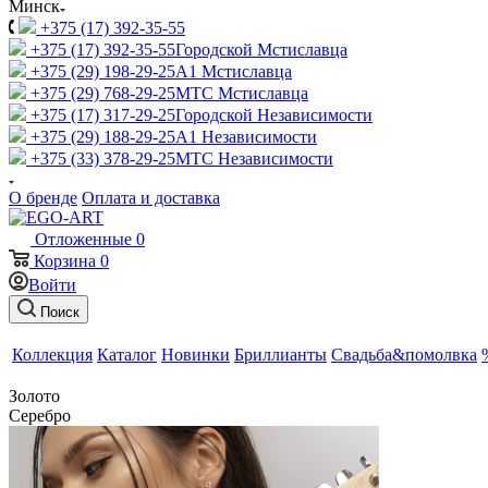
Минск
+375 (17) 392-35-55
+375 (17) 392-35-55
Городской Мстиславца
+375 (29) 198-29-25
A1 Мстиславца
+375 (29) 768-29-25
МТС Мстиславца
+375 (17) 317-29-25
Городской Независимости
+375 (29) 188-29-25
A1 Независимости
+375 (33) 378-29-25
МТС Независимости
О бренде
Оплата и доставка
Отложенные
0
Корзина
0
Войти
Поиск
Коллекция
Каталог
Новинки
Бриллианты
Свадьба&помолвка
Золото
Серебро