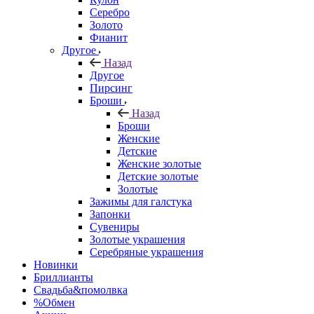
Серебро
Золото
Фианит
Другое
Назад
Другое
Пирсинг
Броши
Назад
Броши
Женские
Детские
Женские золотые
Детские золотые
Золотые
Зажимы для галстука
Запонки
Сувениры
Золотые украшения
Серебряные украшения
Новинки
Бриллианты
Свадьба&помолвка
%Обмен