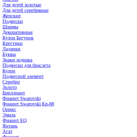
Для детей золотые
Для детей серебряные
Женские
Подвески
Шармы
Декоративные
Кулон Бегунок
Крестики
Ладанки
Буквы
Знаки зодиака
Подвески для браслета
Кулон
Подвесной элемент
Серебро
Золото
Бриллиант
Фианит Swarovski
Фианит Swarovski Кр-88
Оникс
Эмаль
Фианит EQ
Янтарь
Агат
Фианит