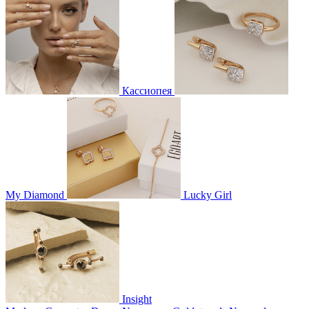
Кассиопея
My Diamond
Lucky Girl
Insight