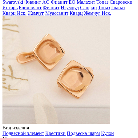
Swarovski
Фианит AQ
Фианит EQ
Малахит
Топаз Сваровски
Янтарь
Бриллиант
Фианит
Изумруд
Сапфир
Топаз
Гранат
Кварц Иск.
Жемчуг
Муассанит
Кварц
Жемчуг Иск.
Вид изделия
Подвесной элемент
Крестики
Подвеска-шарм
Кулон