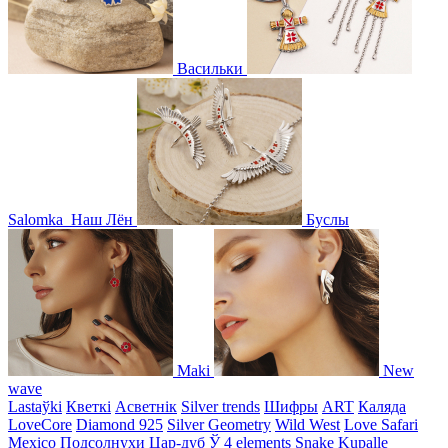
Васильки
Salomka
Наш Лён
Буслы
Maki
New
wave
Lastaўki
Кветкі
Асветнiк
Silver trends
Шифры
ART
Каляда
LoveCore
Diamond 925
Silver Geometry
Wild West
Love Safari
Mexico
Подсолнухи
Цар-дуб
Ў
4 elements
Snake
Kupalle