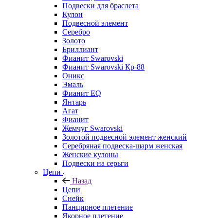
Подвески для браслета
Кулон
Подвесной элемент
Серебро
Золото
Бриллиант
Фианит Swarovski
Фианит Swarovski Кр-88
Оникс
Эмаль
Фианит EQ
Янтарь
Агат
Фианит
Жемчуг Swarovski
Золотой подвесной элемент женcкий
Серебряная подвеска-шарм женская
Женские кулоны
Подвески на серьги
Цепи
Назад
Цепи
Снейк
Панцирное плетение
Якорное плетение