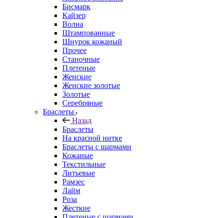
Бисмарк
Кайзер
Волна
Штампованные
Шнурок кожаный
Прочее
Станочные
Плетеные
Женские
Женские золотые
Золотые
Серебряные
Браслеты
Назад
Браслеты
На красной нитке
Браслеты с шармами
Кожаные
Текстильные
Литьевые
Рамзес
Лайм
Роза
Жесткие
Плетеные с шармами