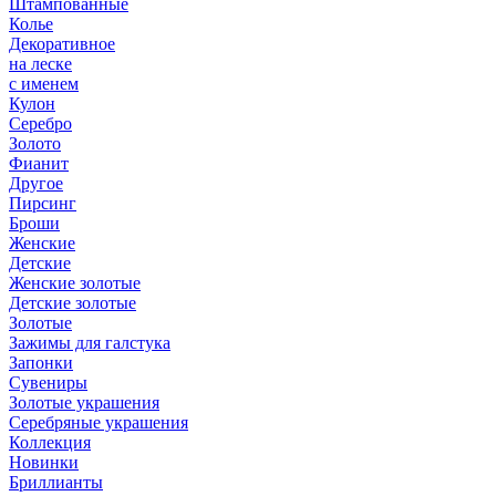
Штампованные
Колье
Декоративное
на леске
с именем
Кулон
Серебро
Золото
Фианит
Другое
Пирсинг
Броши
Женские
Детские
Женские золотые
Детские золотые
Золотые
Зажимы для галстука
Запонки
Сувениры
Золотые украшения
Серебряные украшения
Коллекция
Новинки
Бриллианты