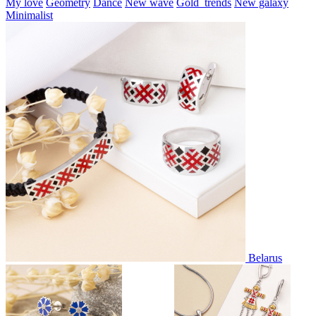
My love
Geometry
Dance
New wave
Gold_trends
New galaxy
Minimalist
Belarus