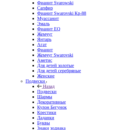
Фианит Svarowski
Сапфир
Фианит Swarovski Кр-88
Муассанит
Эмаль
Фианит EQ
Жемчуг
Янтарь
Агат
Фианит
Жемчуг Swarovski
Аметис
Для детей золотые
Для детей серебряные
Женские
Подвески
Назад
Подвески
Шармы
Декоративные
Кулон Бегунок
Крестики
Ладанки
Буквы
Знаки зодиака