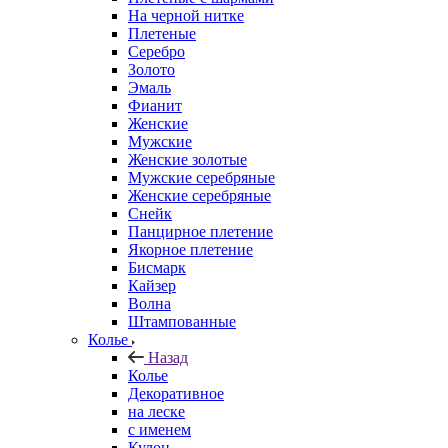
На черной нитке
Плетеные
Серебро
Золото
Эмаль
Фианит
Женские
Мужские
Женские золотые
Мужские серебряные
Женские серебряные
Снейк
Панцирное плетение
Якорное плетение
Бисмарк
Кайзер
Волна
Штампованные
Колье
Назад
Колье
Декоративное
на леске
с именем
Кулон