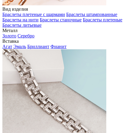
Вид изделия
Браслеты плетеные с шармами
Браслеты штампованные
Браслеты на нити
Браслеты станочные
Браслеты плетеные
Браслеты литьевые
Металл
Золото
Серебро
Вставка
Агат
Эмаль
Бриллиант
Фианит