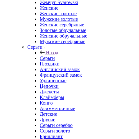
Жемчуг Svarowski
Женские
Женские золотые
Мужские золотые
Женские серебряные
Золотые обручальные
Женские обручальные
Мужские серебряные
Серьги
Назад
Серьги
Гвоздики
Английский замок
Французский замок
Удлиненные
Цепочки
Джекеты
Клаймберы
Конго
Асимметричные
Детские
Другие
Серьги серебро
Серьги золото
Бриллиант