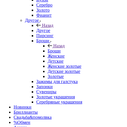
Серебро
Золото
Фианит
Другое
Назад
Другое
Пирсинг
Броши
Назад
Броши
Женские
Детские
Женские золотые
Детские золотые
Золотые
Зажимы для галстука
Запонки
Сувениры
Золотые украшения
Серебряные украшения
Новинки
Бриллианты
Свадьба&помолвка
%Обмен