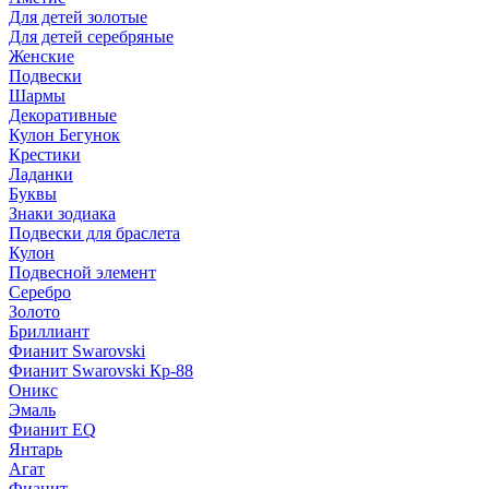
Для детей золотые
Для детей серебряные
Женские
Подвески
Шармы
Декоративные
Кулон Бегунок
Крестики
Ладанки
Буквы
Знаки зодиака
Подвески для браслета
Кулон
Подвесной элемент
Серебро
Золото
Бриллиант
Фианит Swarovski
Фианит Swarovski Кр-88
Оникс
Эмаль
Фианит EQ
Янтарь
Агат
Фианит