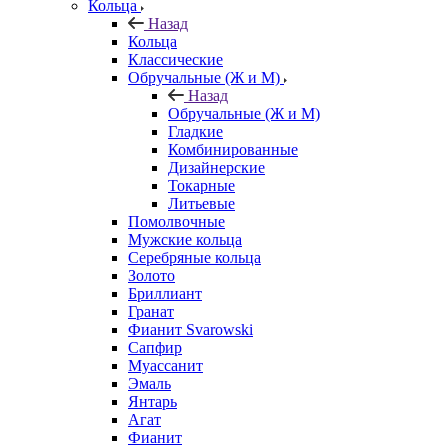
Кольца
Назад
Кольца
Классические
Обручальные (Ж и М)
Назад
Обручальные (Ж и М)
Гладкие
Комбинированные
Дизайнерские
Токарные
Литьевые
Помолвочные
Мужские кольца
Серебряные кольца
Золото
Бриллиант
Гранат
Фианит Svarowski
Сапфир
Муассанит
Эмаль
Янтарь
Агат
Фианит