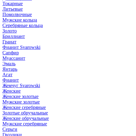
Токарные
Литьевые
Помолвочные
Мужские кольца
Серебряные кольца
Золото
Бриллиант
Гранат
Фианит Svarowski
Сапфир
Муассанит
Эмаль
Янтарь
Агат
Фианит
Жемчуг Svarowski
Женские
Женские золотые
Мужские золотые
Женские серебряные
Золотые обручальные
Женские обручальные
Мужские серебряные
Серьги
Гвоздики