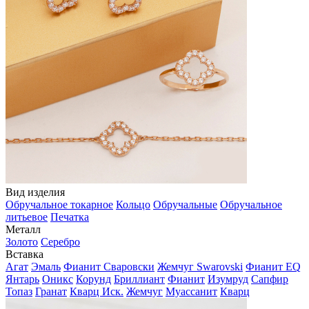
Вид изделия
Обручальное токарное
Кольцо
Обручальные
Обручальное
литьевое
Печатка
Металл
Золото
Серебро
Вставка
Агат
Эмаль
Фианит Сваровски
Жемчуг Swarovski
Фианит EQ
Янтарь
Оникс
Корунд
Бриллиант
Фианит
Изумруд
Сапфир
Топаз
Гранат
Кварц Иск.
Жемчуг
Муассанит
Кварц