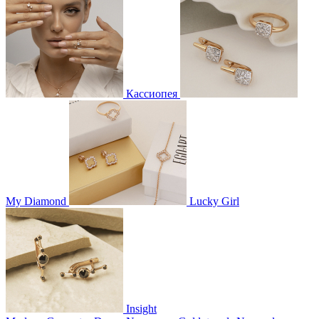
Кассиопея
My Diamond
Lucky Girl
Insight