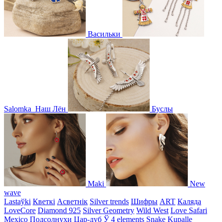
Васильки
Salomka
Наш Лён
Буслы
Maki
New
wave
Lastaўki
Кветкі
Асветнiк
Silver trends
Шифры
ART
Каляда
LoveCore
Diamond 925
Silver Geometry
Wild West
Love Safari
Mexico
Подсолнухи
Цар-дуб
Ў
4 elements
Snake
Kupalle