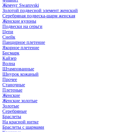
Жемчуг Swarovski
Золотой подвесной элемент женcкий
Серебряная подвеска-шарм женская
Женские кулоны
Подвески на серьги
Цепи
Снейк
Панцирное плетение
Якорное плетение
Бисмарк
Кайзер
Волна
Штампованные
Шнурок кожаный
Прочее
Станочные
Плетеные
Женские
Женские золотые
Золотые
Серебряные
Браслеты
На красной нитке
Браслеты с шармами