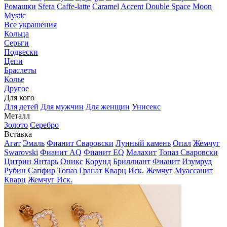
Ромашки
Sfera
Caffe-latte
Caramel
Accent
Double Space
Moon
Mystic
Все украшения
Кольца
Серьги
Подвески
Цепи
Браслеты
Колье
Другое
Для кого
Для детей
Для мужчин
Для женщин
Унисекс
Металл
Золото
Серебро
Вставка
Агат
Эмаль
Фианит Сваровски
Лунный камень
Опал
Жемчуг
Swarovski
Фианит AQ
Фианит EQ
Малахит
Топаз Сваровски
Цитрин
Янтарь
Оникс
Корунд
Бриллиант
Фианит
Изумруд
Рубин
Сапфир
Топаз
Гранат
Кварц Иск.
Жемчуг
Муассанит
Кварц
Жемчуг Иск.