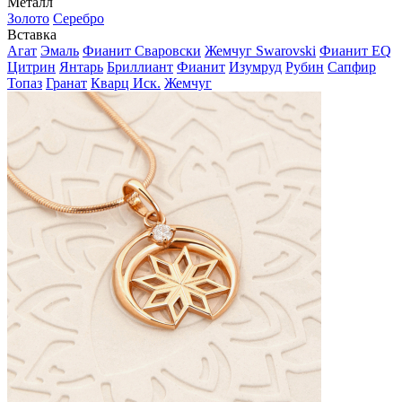
Металл
Золото
Серебро
Вставка
Агат
Эмаль
Фианит Сваровски
Жемчуг Swarovski
Фианит EQ
Цитрин
Янтарь
Бриллиант
Фианит
Изумруд
Рубин
Сапфир
Топаз
Гранат
Кварц Иск.
Жемчуг