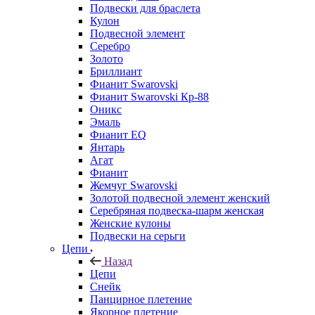
Подвески для браслета
Кулон
Подвесной элемент
Серебро
Золото
Бриллиант
Фианит Swarovski
Фианит Swarovski Кр-88
Оникс
Эмаль
Фианит EQ
Янтарь
Агат
Фианит
Жемчуг Swarovski
Золотой подвесной элемент женcкий
Серебряная подвеска-шарм женская
Женские кулоны
Подвески на серьги
Цепи
Назад
Цепи
Снейк
Панцирное плетение
Якорное плетение