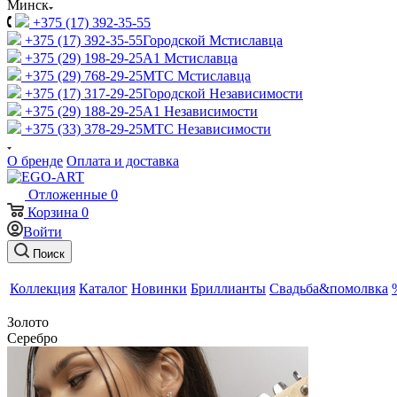
Минск
+375 (17) 392-35-55
+375 (17) 392-35-55
Городской Мстиславца
+375 (29) 198-29-25
A1 Мстиславца
+375 (29) 768-29-25
МТС Мстиславца
+375 (17) 317-29-25
Городской Независимости
+375 (29) 188-29-25
A1 Независимости
+375 (33) 378-29-25
МТС Независимости
О бренде
Оплата и доставка
Отложенные
0
Корзина
0
Войти
Поиск
Коллекция
Каталог
Новинки
Бриллианты
Свадьба&помолвка
Золото
Серебро