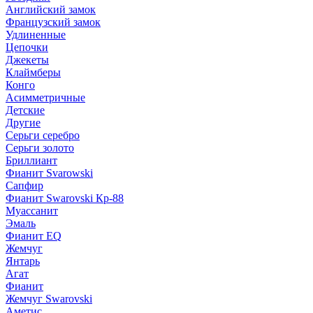
Английский замок
Французский замок
Удлиненные
Цепочки
Джекеты
Клаймберы
Конго
Асимметричные
Детские
Другие
Серьги серебро
Серьги золото
Бриллиант
Фианит Svarowski
Сапфир
Фианит Swarovski Кр-88
Муассанит
Эмаль
Фианит EQ
Жемчуг
Янтарь
Агат
Фианит
Жемчуг Swarovski
Аметис