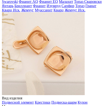
Swarovski
Фианит AQ
Фианит EQ
Малахит
Топаз Сваровски
Янтарь
Бриллиант
Фианит
Изумруд
Сапфир
Топаз
Гранат
Кварц Иск.
Жемчуг
Муассанит
Кварц
Жемчуг Иск.
Вид изделия
Подвесной элемент
Крестики
Подвеска-шарм
Кулон