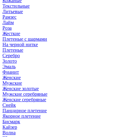
Кожаные
Текстильные
Литьевые
Рамзес
Лайм
Роза
Жесткие
Плетеные с шармами
На черной нитке
Плетеные
Серебро
Золото
Эмаль
Фианит
Женские
Мужские
Женские золотые
Мужские серебряные
Женские серебряные
Снейк
Панцирное плетение
Якорное плетение
Бисмарк
Кайзер
Волна