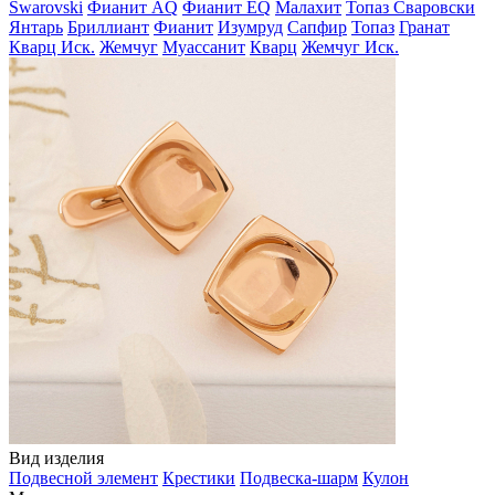
Swarovski
Фианит AQ
Фианит EQ
Малахит
Топаз Сваровски
Янтарь
Бриллиант
Фианит
Изумруд
Сапфир
Топаз
Гранат
Кварц Иск.
Жемчуг
Муассанит
Кварц
Жемчуг Иск.
Вид изделия
Подвесной элемент
Крестики
Подвеска-шарм
Кулон