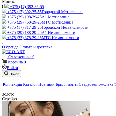
Минск
+375 (17) 392-35-55
+375 (17) 392-35-55
Городской Мстиславца
+375 (29) 198-29-25
A1 Мстиславца
+375 (29) 768-29-25
МТС Мстиславца
+375 (17) 317-29-25
Городской Независимости
+375 (29) 188-29-25
A1 Независимости
+375 (33) 378-29-25
МТС Независимости
О бренде
Оплата и доставка
Отложенные
0
Корзина
0
Войти
Поиск
Коллекция
Каталог
Новинки
Бриллианты
Свадьба&помолвка
Золото
Серебро