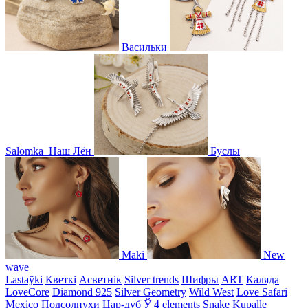
Васильки
Salomka
Наш Лён
Буслы
Maki
New
wave
Lastaўki
Кветкі
Асветнiк
Silver trends
Шифры
ART
Каляда
LoveCore
Diamond 925
Silver Geometry
Wild West
Love Safari
Mexico
Подсолнухи
Цар-дуб
Ў
4 elements
Snake
Kupalle