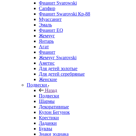
Фианит Svarowski
Сапфир
Фианит Swarovski Кр-88
Муассанит
Эмаль
Фианит EQ
Жемчуг
Янтарь
Агат
Фианит
Жемчуг Swarovski
Аметис
Для детей золотые
Для детей серебряные
Женские
Подвески
Назад
Подвески
Шармы
Декоративные
Кулон Бегунок
Крестики
Ладанки
Буквы
Знаки зодиака