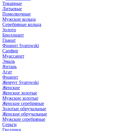
Токарные
Литьевые
Помолвочные
Мужские кольца
Серебряные кольца
Золото
Бриллиант
Гранат
Фианит Svarowski
Сапфир
Муассанит
Эмаль
Янтарь
Агат
Фианит
Жемчуг Svarowski
Женские
Женские золотые
Мужские золотые
Женские серебряные
Золотые обручальные
Женские обручальные
Мужские серебряные
Серьги
Гвоздики