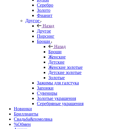
Серебро
Золото
Фианит
Другое
Назад
Другое
Пирсинг
Броши
Назад
Броши
Женские
Детские
Женские золотые
Детские золотые
Золотые
Зажимы для галстука
Запонки
Сувениры
Золотые украшения
Серебряные украшения
Новинки
Бриллианты
Свадьба&помолвка
%Обмен