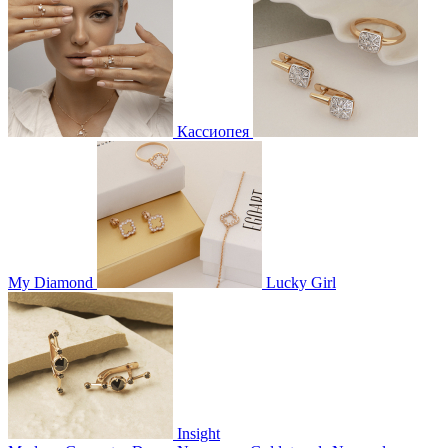
Кассиопея
My Diamond
Lucky Girl
Insight