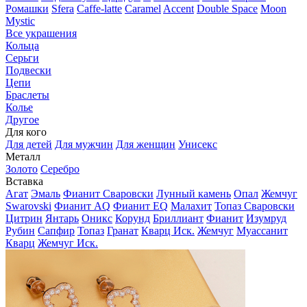
Ромашки
Sfera
Caffe-latte
Caramel
Accent
Double Space
Moon
Mystic
Все украшения
Кольца
Серьги
Подвески
Цепи
Браслеты
Колье
Другое
Для кого
Для детей
Для мужчин
Для женщин
Унисекс
Металл
Золото
Серебро
Вставка
Агат
Эмаль
Фианит Сваровски
Лунный камень
Опал
Жемчуг
Swarovski
Фианит AQ
Фианит EQ
Малахит
Топаз Сваровски
Цитрин
Янтарь
Оникс
Корунд
Бриллиант
Фианит
Изумруд
Рубин
Сапфир
Топаз
Гранат
Кварц Иск.
Жемчуг
Муассанит
Кварц
Жемчуг Иск.