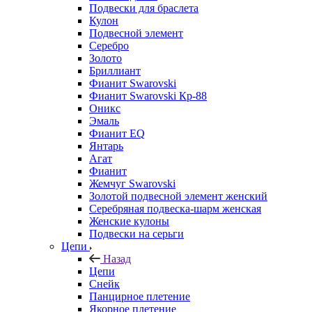
Подвески для браслета
Кулон
Подвесной элемент
Серебро
Золото
Бриллиант
Фианит Swarovski
Фианит Swarovski Кр-88
Оникс
Эмаль
Фианит EQ
Янтарь
Агат
Фианит
Жемчуг Swarovski
Золотой подвесной элемент женcкий
Серебряная подвеска-шарм женская
Женские кулоны
Подвески на серьги
Цепи
Назад
Цепи
Снейк
Панцирное плетение
Якорное плетение