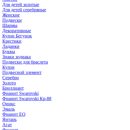
Для детей золотые
Для детей серебряные
Женские
Подвески
Шармы
Декоративные
Кулон Бегунок
Крестики
Ладанки
Буквы
Знаки зодиака
Подвески для браслета
Кулон
Подвесной элемент
Серебро
Золото
Бриллиант
Фианит Swarovski
Фианит Swarovski Кр-88
Оникс
Эмаль
Фианит EQ
Янтарь
Агат
Фианит