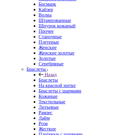
Бисмарк
Кайзер
Волна
Штампованные
Шнурок кожаный
Прочее
Станочные
Плетеные
Женские
Женские золотые
Золотые
Серебряные
Браслеты
Назад
Браслеты
На красной нитке
Браслеты с шармами
Кожаные
Текстильные
Литьевые
Рамзес
Лайм
Роза
Жесткие
Плетеные с шармами