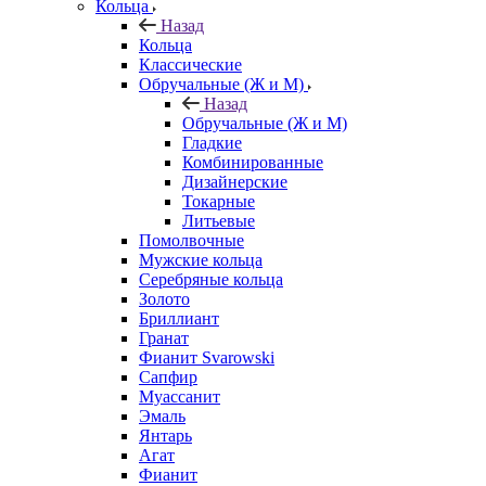
Кольца
Назад
Кольца
Классические
Обручальные (Ж и М)
Назад
Обручальные (Ж и М)
Гладкие
Комбинированные
Дизайнерские
Токарные
Литьевые
Помолвочные
Мужские кольца
Серебряные кольца
Золото
Бриллиант
Гранат
Фианит Svarowski
Сапфир
Муассанит
Эмаль
Янтарь
Агат
Фианит