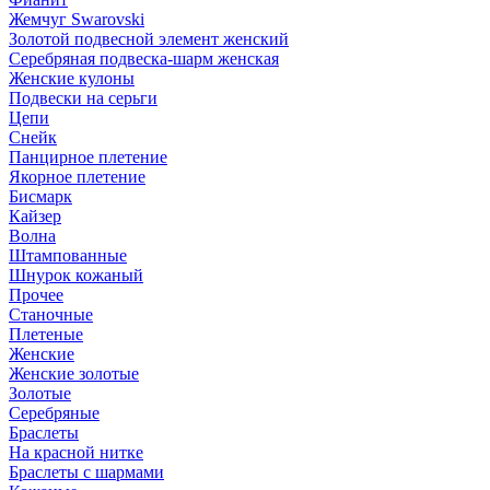
Жемчуг Swarovski
Золотой подвесной элемент женcкий
Серебряная подвеска-шарм женская
Женские кулоны
Подвески на серьги
Цепи
Снейк
Панцирное плетение
Якорное плетение
Бисмарк
Кайзер
Волна
Штампованные
Шнурок кожаный
Прочее
Станочные
Плетеные
Женские
Женские золотые
Золотые
Серебряные
Браслеты
На красной нитке
Браслеты с шармами