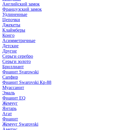
Английский замок
Французский замок
Удлиненные
Цепочки
Джекеты
Клаймберы
Конго
Асимметричные
Детские
Другие
Серьги серебро
Серьги золото
Бриллиант
Фианит Svarowski
Сапфир
Фианит Swarovski Кр-88
Муассанит
Эмаль
Фианит EQ
Жемчуг
Янтарь
Агат
Фианит
Жемчуг Swarovski
Аметис