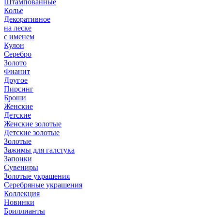
Штампованные
Колье
Декоративное
на леске
с именем
Кулон
Серебро
Золото
Фианит
Другое
Пирсинг
Броши
Женские
Детские
Женские золотые
Детские золотые
Золотые
Зажимы для галстука
Запонки
Сувениры
Золотые украшения
Серебряные украшения
Коллекция
Новинки
Бриллианты