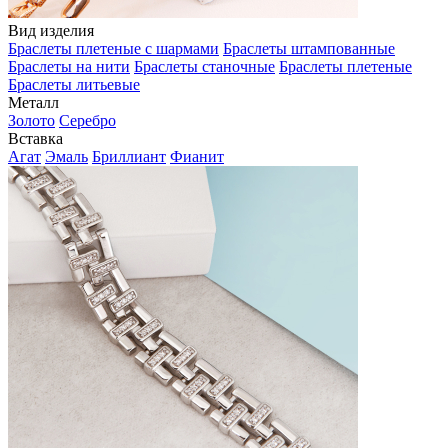
Вид изделия
Браслеты плетеные с шармами
Браслеты штампованные
Браслеты на нити
Браслеты станочные
Браслеты плетеные
Браслеты литьевые
Металл
Золото
Серебро
Вставка
Агат
Эмаль
Бриллиант
Фианит