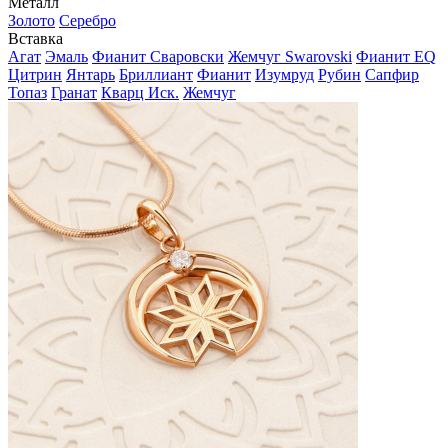
Металл
Золото
Серебро
Вставка
Агат
Эмаль
Фианит Сваровски
Жемчуг Swarovski
Фианит EQ
Цитрин
Янтарь
Бриллиант
Фианит
Изумруд
Рубин
Сапфир
Топаз
Гранат
Кварц Иск.
Жемчуг