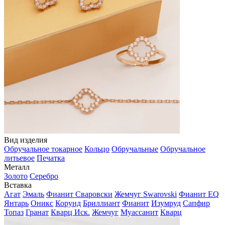
Вид изделия
Обручальное токарное
Кольцо
Обручальные
Обручальное
литьевое
Печатка
Металл
Золото
Серебро
Вставка
Агат
Эмаль
Фианит Сваровски
Жемчуг Swarovski
Фианит EQ
Янтарь
Оникс
Корунд
Бриллиант
Фианит
Изумруд
Сапфир
Топаз
Гранат
Кварц Иск.
Жемчуг
Муассанит
Кварц