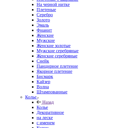
На черной нитке
Плетеные
Серебро
Золото
Эмаль
Фианит
Женские
Мужские
Женские золотые
Мужские серебряные
Женские серебряные
Снейк
Панцирное плетение
Якорное плетение
Бисмарк
Кайзер
Волна
Штампованные
Колье
Назад
Колье
Декоративное
на леске
с именем
Кулон