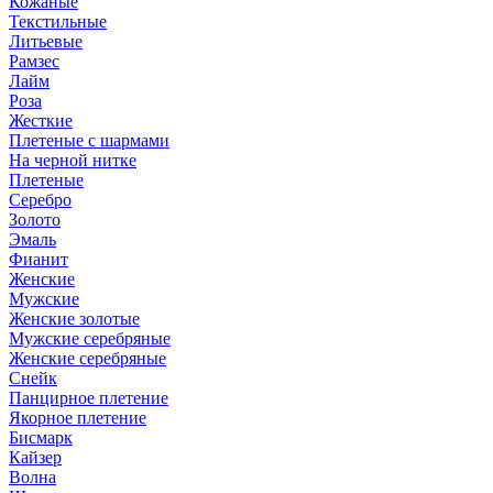
Кожаные
Текстильные
Литьевые
Рамзес
Лайм
Роза
Жесткие
Плетеные с шармами
На черной нитке
Плетеные
Серебро
Золото
Эмаль
Фианит
Женские
Мужские
Женские золотые
Мужские серебряные
Женские серебряные
Снейк
Панцирное плетение
Якорное плетение
Бисмарк
Кайзер
Волна