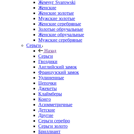
Жемчуг Svarowski
Женские
Женские золотые
Мужские золотые
Женские серебряные
Золотые обручальные
Женские обручальные
Мужские серебряные
Серьги
Назад
Серьги
Гвоздики
Английский замок
Французский замок
Удлиненные
Цепочки
Джекеты
Клаймберы
Конго
Асимметричные
Детские
Другие
Серьги серебро
Серьги золото
Бриллиант