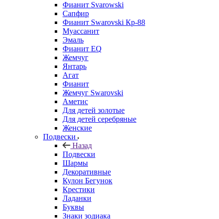
Фианит Svarowski
Сапфир
Фианит Swarovski Кр-88
Муассанит
Эмаль
Фианит EQ
Жемчуг
Янтарь
Агат
Фианит
Жемчуг Swarovski
Аметис
Для детей золотые
Для детей серебряные
Женские
Подвески
Назад
Подвески
Шармы
Декоративные
Кулон Бегунок
Крестики
Ладанки
Буквы
Знаки зодиака