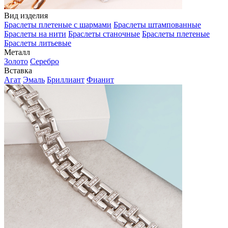
Вид изделия
Браслеты плетеные с шармами
Браслеты штампованные
Браслеты на нити
Браслеты станочные
Браслеты плетеные
Браслеты литьевые
Металл
Золото
Серебро
Вставка
Агат
Эмаль
Бриллиант
Фианит