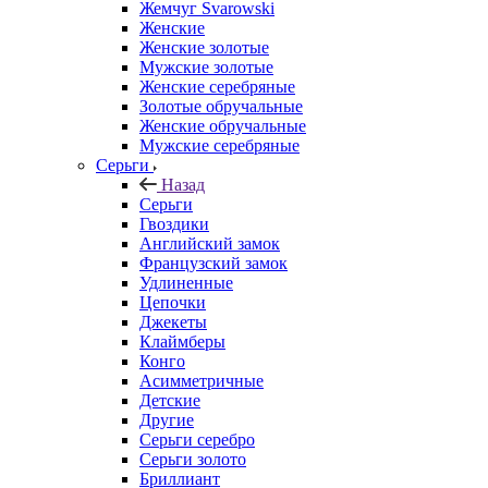
Жемчуг Svarowski
Женские
Женские золотые
Мужские золотые
Женские серебряные
Золотые обручальные
Женские обручальные
Мужские серебряные
Серьги
Назад
Серьги
Гвоздики
Английский замок
Французский замок
Удлиненные
Цепочки
Джекеты
Клаймберы
Конго
Асимметричные
Детские
Другие
Серьги серебро
Серьги золото
Бриллиант