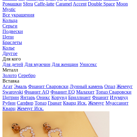
Ромашки
Sfera
Caffe-latte
Caramel
Accent
Double Space
Moon
Mystic
Все украшения
Кольца
Серьги
Подвески
Цепи
Браслеты
Колье
Другое
Для кого
Для детей
Для мужчин
Для женщин
Унисекс
Металл
Золото
Серебро
Вставка
Агат
Эмаль
Фианит Сваровски
Лунный камень
Опал
Жемчуг
Swarovski
Фианит AQ
Фианит EQ
Малахит
Топаз Сваровски
Цитрин
Янтарь
Оникс
Корунд
Бриллиант
Фианит
Изумруд
Рубин
Сапфир
Топаз
Гранат
Кварц Иск.
Жемчуг
Муассанит
Кварц
Жемчуг Иск.