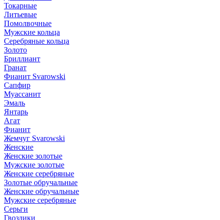
Токарные
Литьевые
Помолвочные
Мужские кольца
Серебряные кольца
Золото
Бриллиант
Гранат
Фианит Svarowski
Сапфир
Муассанит
Эмаль
Янтарь
Агат
Фианит
Жемчуг Svarowski
Женские
Женские золотые
Мужские золотые
Женские серебряные
Золотые обручальные
Женские обручальные
Мужские серебряные
Серьги
Гвоздики