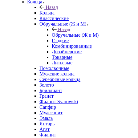
Кольца
Назад
Кольца
Классические
Обручальные (Ж и М)
Назад
Обручальные (Ж и М)
Гладкие
Комбинированные
Дизайнерские
Токарные
Литьевые
Помолвочные
Мужские кольца
Серебряные кольца
Золото
Бриллиант
Гранат
Фианит Svarowski
Сапфир
Муассанит
Эмаль
Янтарь
Агат
Фианит