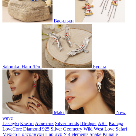
Васильки
Salomka
Наш Лён
Буслы
Maki
New
wave
Lastaўki
Кветкі
Асветнiк
Silver trends
Шифры
ART
Каляда
LoveCore
Diamond 925
Silver Geometry
Wild West
Love Safari
Mexico
Подсолнухи
Цар-дуб
Ў
4 elements
Snake
Kupalle