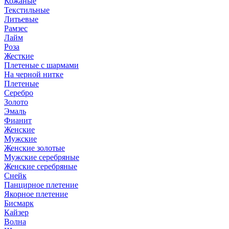
Кожаные
Текстильные
Литьевые
Рамзес
Лайм
Роза
Жесткие
Плетеные с шармами
На черной нитке
Плетеные
Серебро
Золото
Эмаль
Фианит
Женские
Мужские
Женские золотые
Мужские серебряные
Женские серебряные
Снейк
Панцирное плетение
Якорное плетение
Бисмарк
Кайзер
Волна