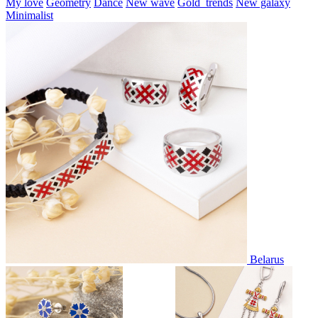
My love
Geometry
Dance
New wave
Gold_trends
New galaxy
Minimalist
Belarus