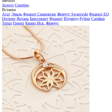
Металл
Золото
Серебро
Вставка
Агат
Эмаль
Фианит Сваровски
Жемчуг Swarovski
Фианит EQ
Цитрин
Янтарь
Бриллиант
Фианит
Изумруд
Рубин
Сапфир
Топаз
Гранат
Кварц Иск.
Жемчуг