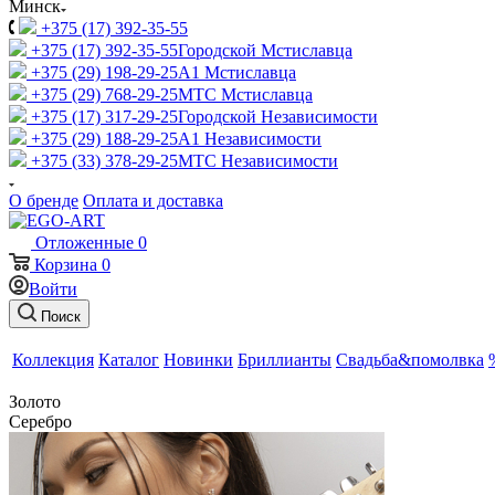
Минск
+375 (17) 392-35-55
+375 (17) 392-35-55
Городской Мстиславца
+375 (29) 198-29-25
A1 Мстиславца
+375 (29) 768-29-25
МТС Мстиславца
+375 (17) 317-29-25
Городской Независимости
+375 (29) 188-29-25
A1 Независимости
+375 (33) 378-29-25
МТС Независимости
О бренде
Оплата и доставка
Отложенные
0
Корзина
0
Войти
Поиск
Коллекция
Каталог
Новинки
Бриллианты
Свадьба&помолвка
Золото
Серебро