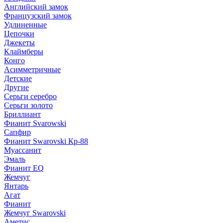
Английский замок
Французский замок
Удлиненные
Цепочки
Джекеты
Клаймберы
Конго
Асимметричные
Детские
Другие
Серьги серебро
Серьги золото
Бриллиант
Фианит Svarowski
Сапфир
Фианит Swarovski Кр-88
Муассанит
Эмаль
Фианит EQ
Жемчуг
Янтарь
Агат
Фианит
Жемчуг Swarovski
Аметис