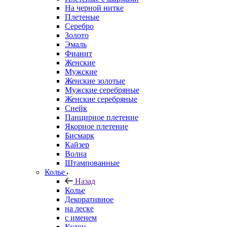
На черной нитке
Плетеные
Серебро
Золото
Эмаль
Фианит
Женские
Мужские
Женские золотые
Мужские серебряные
Женские серебряные
Снейк
Панцирное плетение
Якорное плетение
Бисмарк
Кайзер
Волна
Штампованные
Колье
Назад
Колье
Декоративное
на леске
с именем
Кулон