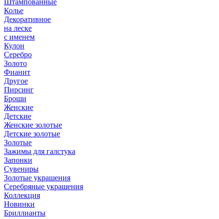
Штампованные
Колье
Декоративное
на леске
с именем
Кулон
Серебро
Золото
Фианит
Другое
Пирсинг
Броши
Женские
Детские
Женские золотые
Детские золотые
Золотые
Зажимы для галстука
Запонки
Сувениры
Золотые украшения
Серебряные украшения
Коллекция
Новинки
Бриллианты