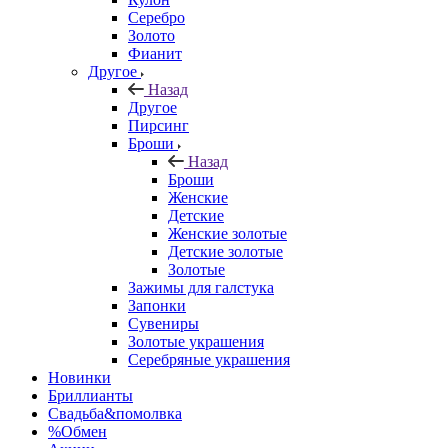
Серебро
Золото
Фианит
Другое
Назад
Другое
Пирсинг
Броши
Назад
Броши
Женские
Детские
Женские золотые
Детские золотые
Золотые
Зажимы для галстука
Запонки
Сувениры
Золотые украшения
Серебряные украшения
Новинки
Бриллианты
Свадьба&помолвка
%Обмен