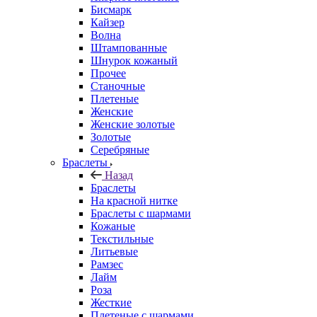
Бисмарк
Кайзер
Волна
Штампованные
Шнурок кожаный
Прочее
Станочные
Плетеные
Женские
Женские золотые
Золотые
Серебряные
Браслеты
Назад
Браслеты
На красной нитке
Браслеты с шармами
Кожаные
Текстильные
Литьевые
Рамзес
Лайм
Роза
Жесткие
Плетеные с шармами