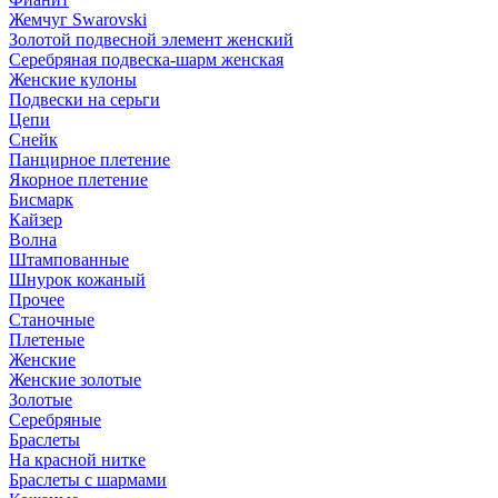
Жемчуг Swarovski
Золотой подвесной элемент женcкий
Серебряная подвеска-шарм женская
Женские кулоны
Подвески на серьги
Цепи
Снейк
Панцирное плетение
Якорное плетение
Бисмарк
Кайзер
Волна
Штампованные
Шнурок кожаный
Прочее
Станочные
Плетеные
Женские
Женские золотые
Золотые
Серебряные
Браслеты
На красной нитке
Браслеты с шармами