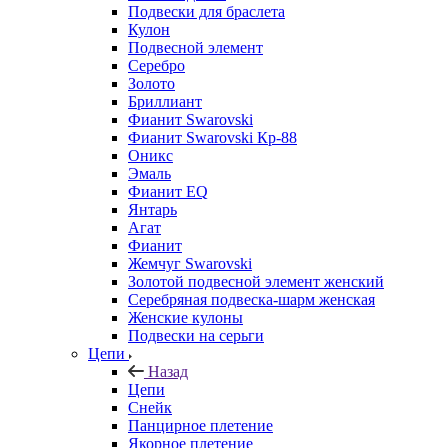
Подвески для браслета
Кулон
Подвесной элемент
Серебро
Золото
Бриллиант
Фианит Swarovski
Фианит Swarovski Кр-88
Оникс
Эмаль
Фианит EQ
Янтарь
Агат
Фианит
Жемчуг Swarovski
Золотой подвесной элемент женcкий
Серебряная подвеска-шарм женская
Женские кулоны
Подвески на серьги
Цепи
Назад
Цепи
Снейк
Панцирное плетение
Якорное плетение