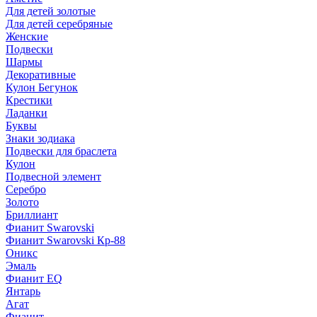
Для детей золотые
Для детей серебряные
Женские
Подвески
Шармы
Декоративные
Кулон Бегунок
Крестики
Ладанки
Буквы
Знаки зодиака
Подвески для браслета
Кулон
Подвесной элемент
Серебро
Золото
Бриллиант
Фианит Swarovski
Фианит Swarovski Кр-88
Оникс
Эмаль
Фианит EQ
Янтарь
Агат
Фианит