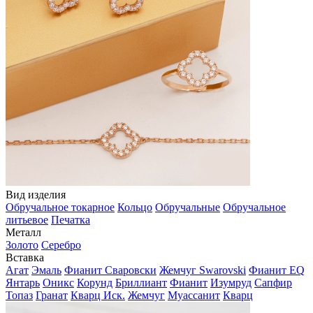
Вид изделия
Обручальное токарное
Кольцо
Обручальные
Обручальное
литьевое
Печатка
Металл
Золото
Серебро
Вставка
Агат
Эмаль
Фианит Сваровски
Жемчуг Swarovski
Фианит EQ
Янтарь
Оникс
Корунд
Бриллиант
Фианит
Изумруд
Сапфир
Топаз
Гранат
Кварц Иск.
Жемчуг
Муассанит
Кварц