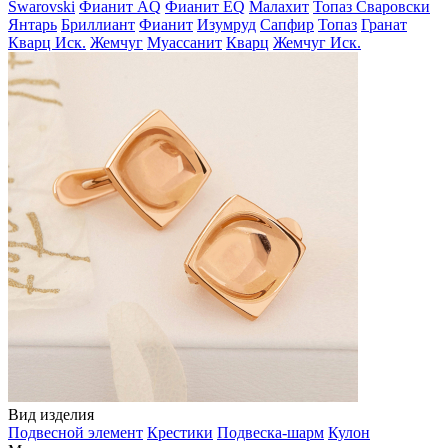
Swarovski
Фианит AQ
Фианит EQ
Малахит
Топаз Сваровски
Янтарь
Бриллиант
Фианит
Изумруд
Сапфир
Топаз
Гранат
Кварц Иск.
Жемчуг
Муассанит
Кварц
Жемчуг Иск.
Вид изделия
Подвесной элемент
Крестики
Подвеска-шарм
Кулон