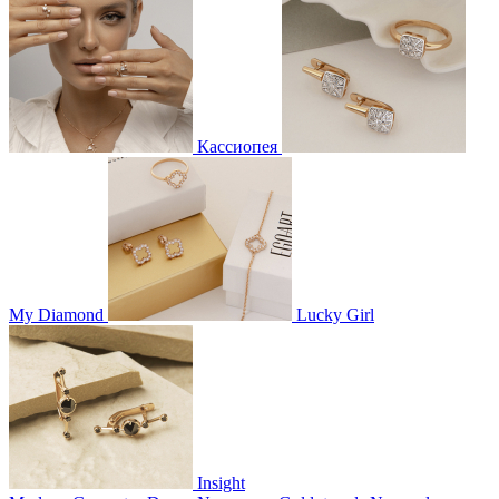
Кассиопея
My Diamond
Lucky Girl
Insight