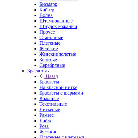
Бисмарк
Кайзер
Волна
Штампованные
Шнурок кожаный
Прочее
Станочные
Плетеные
Женские
Женские золотые
Золотые
Серебряные
Браслеты
Назад
Браслеты
На красной нитке
Браслеты с шармами
Кожаные
Текстильные
Литьевые
Рамзес
Лайм
Роза
Жесткие
Плетеные с шармами