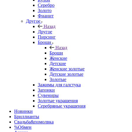
Серебро
Золото
Фианит
Другое
Назад
Другое
Пирсинг
Броши
Назад
Броши
Женские
Детские
Женские золотые
Детские золотые
Золотые
Зажимы для галстука
Запонки
Сувениры
Золотые украшения
Серебряные украшения
Новинки
Бриллианты
Свадьба&помолвка
%Обмен