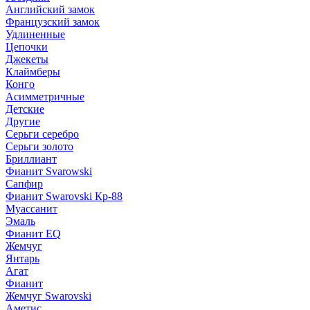
Английский замок
Французский замок
Удлиненные
Цепочки
Джекеты
Клаймберы
Конго
Асимметричные
Детские
Другие
Серьги серебро
Серьги золото
Бриллиант
Фианит Svarowski
Сапфир
Фианит Swarovski Кр-88
Муассанит
Эмаль
Фианит EQ
Жемчуг
Янтарь
Агат
Фианит
Жемчуг Swarovski
Аметис