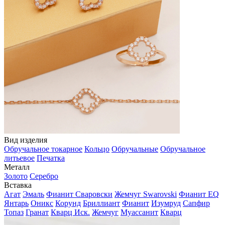
Вид изделия
Обручальное токарное
Кольцо
Обручальные
Обручальное
литьевое
Печатка
Металл
Золото
Серебро
Вставка
Агат
Эмаль
Фианит Сваровски
Жемчуг Swarovski
Фианит EQ
Янтарь
Оникс
Корунд
Бриллиант
Фианит
Изумруд
Сапфир
Топаз
Гранат
Кварц Иск.
Жемчуг
Муассанит
Кварц