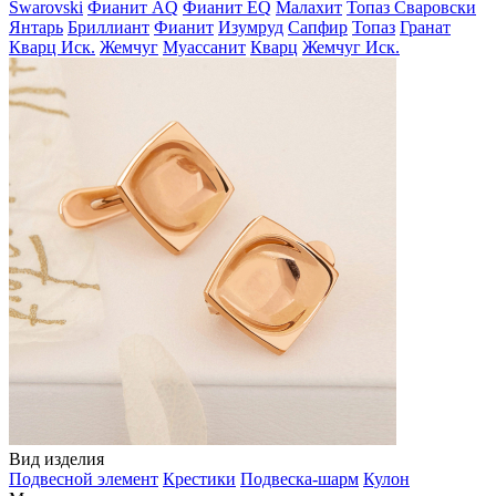
Swarovski
Фианит AQ
Фианит EQ
Малахит
Топаз Сваровски
Янтарь
Бриллиант
Фианит
Изумруд
Сапфир
Топаз
Гранат
Кварц Иск.
Жемчуг
Муассанит
Кварц
Жемчуг Иск.
Вид изделия
Подвесной элемент
Крестики
Подвеска-шарм
Кулон