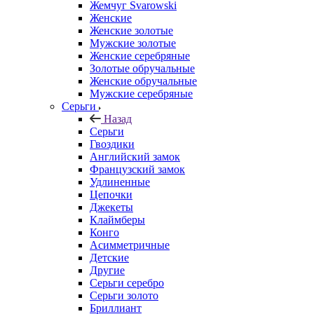
Жемчуг Svarowski
Женские
Женские золотые
Мужские золотые
Женские серебряные
Золотые обручальные
Женские обручальные
Мужские серебряные
Серьги
Назад
Серьги
Гвоздики
Английский замок
Французский замок
Удлиненные
Цепочки
Джекеты
Клаймберы
Конго
Асимметричные
Детские
Другие
Серьги серебро
Серьги золото
Бриллиант