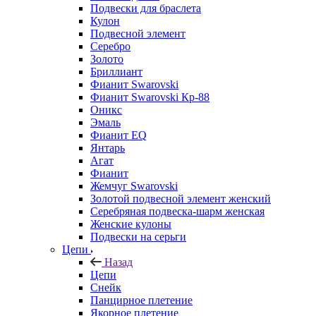
Подвески для браслета
Кулон
Подвесной элемент
Серебро
Золото
Бриллиант
Фианит Swarovski
Фианит Swarovski Кр-88
Оникс
Эмаль
Фианит EQ
Янтарь
Агат
Фианит
Жемчуг Swarovski
Золотой подвесной элемент женcкий
Серебряная подвеска-шарм женская
Женские кулоны
Подвески на серьги
Цепи
Назад
Цепи
Снейк
Панцирное плетение
Якорное плетение