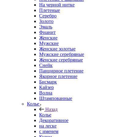
На черной нитке
Плетеные
Серебро
Золото
Эмаль
Фианит
Женские
Мужские
Женские золотые
Мужские серебряные
Женские серебряные
Снейк
Панцирное плетение
Якорное плетение
Бисмарк
Кайзер
Волна
Штампованные
Колье
Назад
Колье
Декоративное
на леске
с именем
Кулон