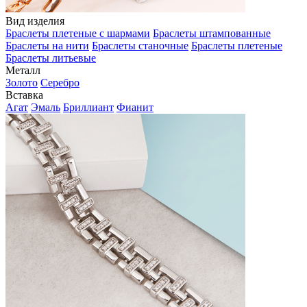
Вид изделия
Браслеты плетеные с шармами
Браслеты штампованные
Браслеты на нити
Браслеты станочные
Браслеты плетеные
Браслеты литьевые
Металл
Золото
Серебро
Вставка
Агат
Эмаль
Бриллиант
Фианит