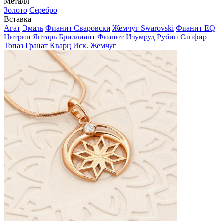
Металл
Золото
Серебро
Вставка
Агат
Эмаль
Фианит Сваровски
Жемчуг Swarovski
Фианит EQ
Цитрин
Янтарь
Бриллиант
Фианит
Изумруд
Рубин
Сапфир
Топаз
Гранат
Кварц Иск.
Жемчуг