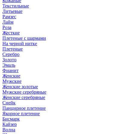
Кожаные
Текстильные
Литьевые
Рамзес
Лайм
Роза
Жесткие
Плетеные с шармами
На черной нитке
Плетеные
Серебро
Золото
Эмаль
Фианит
Женские
Мужские
Женские золотые
Мужские серебряные
Женские серебряные
Снейк
Панцирное плетение
Якорное плетение
Бисмарк
Кайзер
Волна