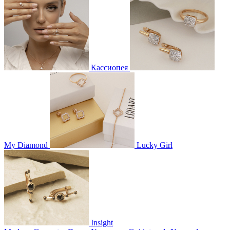
Кассиопея
My Diamond
Lucky Girl
Insight