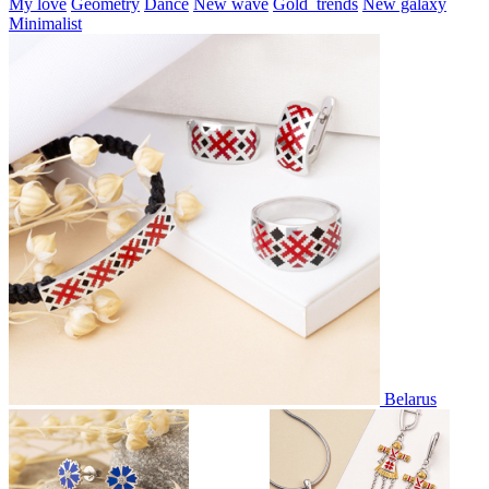
My love
Geometry
Dance
New wave
Gold_trends
New galaxy
Minimalist
Belarus