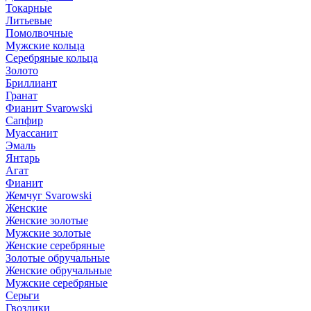
Токарные
Литьевые
Помолвочные
Мужские кольца
Серебряные кольца
Золото
Бриллиант
Гранат
Фианит Svarowski
Сапфир
Муассанит
Эмаль
Янтарь
Агат
Фианит
Жемчуг Svarowski
Женские
Женские золотые
Мужские золотые
Женские серебряные
Золотые обручальные
Женские обручальные
Мужские серебряные
Серьги
Гвоздики