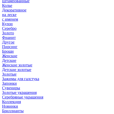
Штампованные
Колье
Декоративное
на леске
с именем
Кулон
Серебро
Золото
Фианит
Другое
Пирсинг
Броши
Женские
Детские
Женские золотые
Детские золотые
Золотые
Зажимы для галстука
Запонки
Сувениры
Золотые украшения
Серебряные украшения
Коллекция
Новинки
Бриллианты