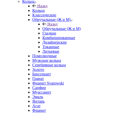
Кольца
Назад
Кольца
Классические
Обручальные (Ж и М)
Назад
Обручальные (Ж и М)
Гладкие
Комбинированные
Дизайнерские
Токарные
Литьевые
Помолвочные
Мужские кольца
Серебряные кольца
Золото
Бриллиант
Гранат
Фианит Svarowski
Сапфир
Муассанит
Эмаль
Янтарь
Агат
Фианит