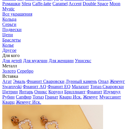
Ромашки
Sfera
Caffe-latte
Caramel
Accent
Double Space
Moon
Mystic
Все украшения
Кольца
Серьги
Подвески
Цепи
Браслеты
Колье
Другое
Для кого
Для детей
Для мужчин
Для женщин
Унисекс
Металл
Золото
Серебро
Вставка
Агат
Эмаль
Фианит Сваровски
Лунный камень
Опал
Жемчуг
Swarovski
Фианит AQ
Фианит EQ
Малахит
Топаз Сваровски
Цитрин
Янтарь
Оникс
Корунд
Бриллиант
Фианит
Изумруд
Рубин
Сапфир
Топаз
Гранат
Кварц Иск.
Жемчуг
Муассанит
Кварц
Жемчуг Иск.