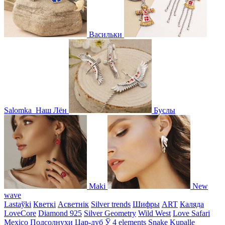
Васильки
Salomka
Наш Лён
Буслы
Maki
New
wave
Lastaўki
Кветкі
Асветнiк
Silver trends
Шифры
ART
Каляда
LoveCore
Diamond 925
Silver Geometry
Wild West
Love Safari
Mexico
Подсолнухи
Цар-дуб
Ў
4 elements
Snake
Kupalle