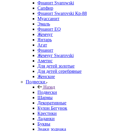
Фианит Svarowski
Сапфир
Фианит Swarovski Кр-88
Муассанит
Эмаль
Фианит EQ
Жемчуг
Янтарь
Агат
Фианит
Жемчуг Swarovski
Аметис
Для детей золотые
Для детей серебряные
Женские
Подвески
Назад
Подвески
Шармы
Декоративные
Кулон Бегунок
Крестики
Ладанки
Буквы
Знаки зодиака