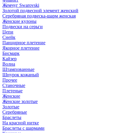
Жемчуг Swarovski
Золотой подвесной элемент женcкий
Серебряная подвеска-шарм женская
Женские кулоны
Подвески на серьги
Цепи
Снейк
Панцирное плетение
Якорное плетение
Бисмарк
Кайзер
Волна
Штампованные
Шнурок кожаный
Прочее
Станочные
Плетеные
Женские
Женские золотые
Золотые
Серебряные
Браслеты
На красной нитке
Браслеты с шармами