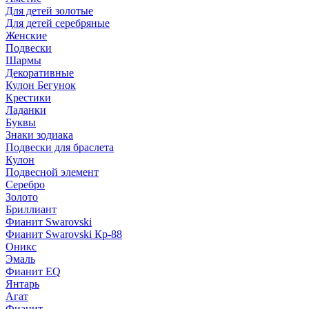
Для детей золотые
Для детей серебряные
Женские
Подвески
Шармы
Декоративные
Кулон Бегунок
Крестики
Ладанки
Буквы
Знаки зодиака
Подвески для браслета
Кулон
Подвесной элемент
Серебро
Золото
Бриллиант
Фианит Swarovski
Фианит Swarovski Кр-88
Оникс
Эмаль
Фианит EQ
Янтарь
Агат
Фианит