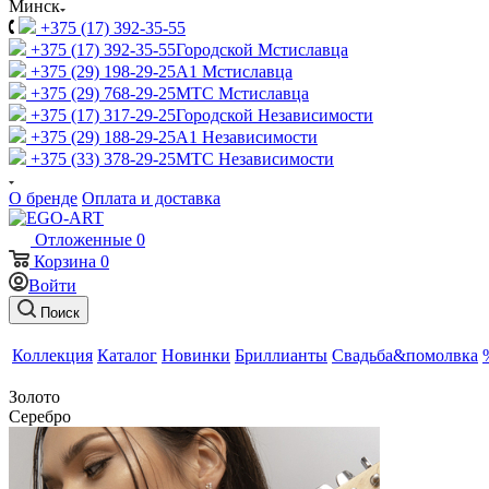
Минск
+375 (17) 392-35-55
+375 (17) 392-35-55
Городской Мстиславца
+375 (29) 198-29-25
A1 Мстиславца
+375 (29) 768-29-25
МТС Мстиславца
+375 (17) 317-29-25
Городской Независимости
+375 (29) 188-29-25
A1 Независимости
+375 (33) 378-29-25
МТС Независимости
О бренде
Оплата и доставка
Отложенные
0
Корзина
0
Войти
Поиск
Коллекция
Каталог
Новинки
Бриллианты
Свадьба&помолвка
Золото
Серебро