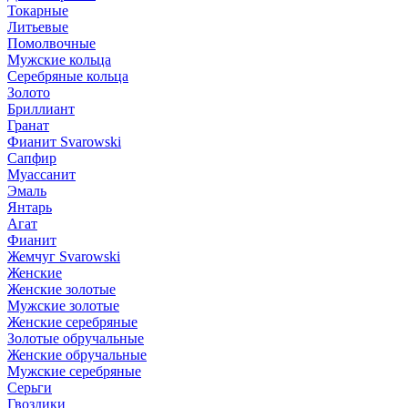
Токарные
Литьевые
Помолвочные
Мужские кольца
Серебряные кольца
Золото
Бриллиант
Гранат
Фианит Svarowski
Сапфир
Муассанит
Эмаль
Янтарь
Агат
Фианит
Жемчуг Svarowski
Женские
Женские золотые
Мужские золотые
Женские серебряные
Золотые обручальные
Женские обручальные
Мужские серебряные
Серьги
Гвоздики