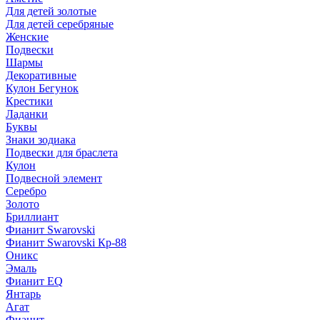
Для детей золотые
Для детей серебряные
Женские
Подвески
Шармы
Декоративные
Кулон Бегунок
Крестики
Ладанки
Буквы
Знаки зодиака
Подвески для браслета
Кулон
Подвесной элемент
Серебро
Золото
Бриллиант
Фианит Swarovski
Фианит Swarovski Кр-88
Оникс
Эмаль
Фианит EQ
Янтарь
Агат
Фианит