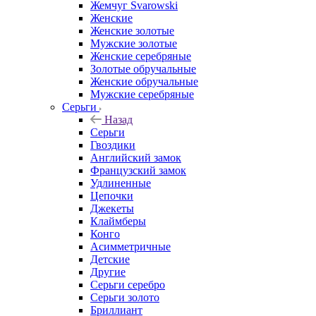
Жемчуг Svarowski
Женские
Женские золотые
Мужские золотые
Женские серебряные
Золотые обручальные
Женские обручальные
Мужские серебряные
Серьги
Назад
Серьги
Гвоздики
Английский замок
Французский замок
Удлиненные
Цепочки
Джекеты
Клаймберы
Конго
Асимметричные
Детские
Другие
Серьги серебро
Серьги золото
Бриллиант