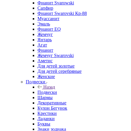
Фианит Svarowski
Сапфир
Фианит Swarovski Кр-88
Муассанит
Эмаль
Фианит EQ
Жемчуг
Янтарь
Агат
Фианит
Жемчуг Swarovski
Аметис
Для детей золотые
Для детей серебряные
Женские
Подвески
Назад
Подвески
Шармы
Декоративные
Кулон Бегунок
Крестики
Ладанки
Буквы
Знаки зодиака