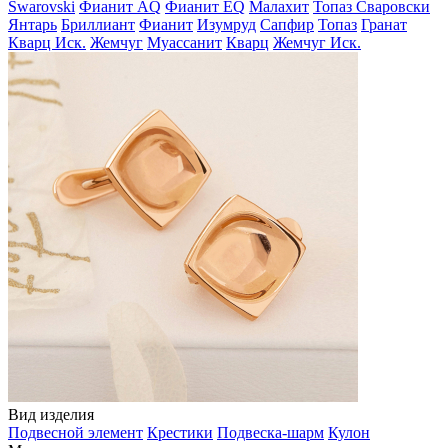
Swarovski
Фианит AQ
Фианит EQ
Малахит
Топаз Сваровски
Янтарь
Бриллиант
Фианит
Изумруд
Сапфир
Топаз
Гранат
Кварц Иск.
Жемчуг
Муассанит
Кварц
Жемчуг Иск.
Вид изделия
Подвесной элемент
Крестики
Подвеска-шарм
Кулон