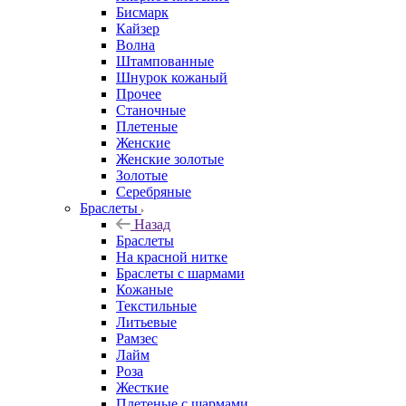
Бисмарк
Кайзер
Волна
Штампованные
Шнурок кожаный
Прочее
Станочные
Плетеные
Женские
Женские золотые
Золотые
Серебряные
Браслеты
Назад
Браслеты
На красной нитке
Браслеты с шармами
Кожаные
Текстильные
Литьевые
Рамзес
Лайм
Роза
Жесткие
Плетеные с шармами