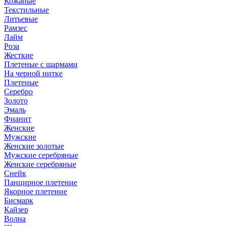
Кожаные
Текстильные
Литьевые
Рамзес
Лайм
Роза
Жесткие
Плетеные с шармами
На черной нитке
Плетеные
Серебро
Золото
Эмаль
Фианит
Женские
Мужские
Женские золотые
Мужские серебряные
Женские серебряные
Снейк
Панцирное плетение
Якорное плетение
Бисмарк
Кайзер
Волна