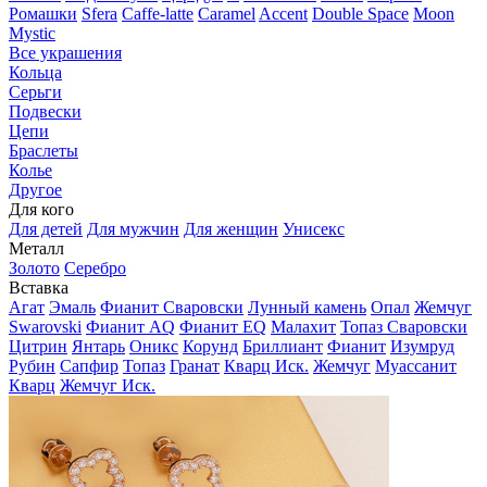
Ромашки
Sfera
Caffe-latte
Caramel
Accent
Double Space
Moon
Mystic
Все украшения
Кольца
Серьги
Подвески
Цепи
Браслеты
Колье
Другое
Для кого
Для детей
Для мужчин
Для женщин
Унисекс
Металл
Золото
Серебро
Вставка
Агат
Эмаль
Фианит Сваровски
Лунный камень
Опал
Жемчуг
Swarovski
Фианит AQ
Фианит EQ
Малахит
Топаз Сваровски
Цитрин
Янтарь
Оникс
Корунд
Бриллиант
Фианит
Изумруд
Рубин
Сапфир
Топаз
Гранат
Кварц Иск.
Жемчуг
Муассанит
Кварц
Жемчуг Иск.