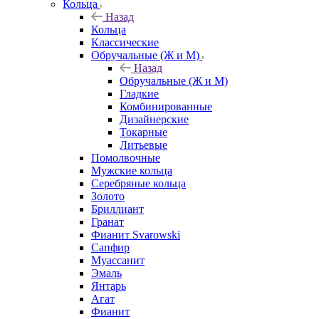
Кольца
Назад
Кольца
Классические
Обручальные (Ж и М)
Назад
Обручальные (Ж и М)
Гладкие
Комбинированные
Дизайнерские
Токарные
Литьевые
Помолвочные
Мужские кольца
Серебряные кольца
Золото
Бриллиант
Гранат
Фианит Svarowski
Сапфир
Муассанит
Эмаль
Янтарь
Агат
Фианит