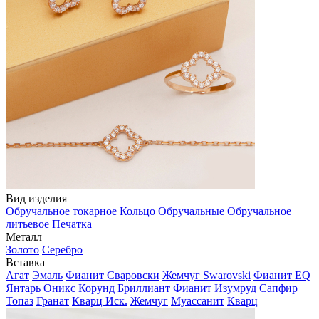
Вид изделия
Обручальное токарное
Кольцо
Обручальные
Обручальное
литьевое
Печатка
Металл
Золото
Серебро
Вставка
Агат
Эмаль
Фианит Сваровски
Жемчуг Swarovski
Фианит EQ
Янтарь
Оникс
Корунд
Бриллиант
Фианит
Изумруд
Сапфир
Топаз
Гранат
Кварц Иск.
Жемчуг
Муассанит
Кварц