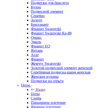
Подвески для браслета
Кулон
Подвесной элемент
Серебро
Золото
Бриллиант
Фианит Swarovski
Фианит Swarovski Кр-88
Оникс
Эмаль
Фианит EQ
Янтарь
Агат
Фианит
Жемчуг Swarovski
Золотой подвесной элемент женcкий
Серебряная подвеска-шарм женская
Женские кулоны
Подвески на серьги
Цепи
Назад
Цепи
Снейк
Панцирное плетение
Якорное плетение