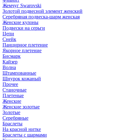
Жемчуг Swarovski
Золотой подвесной элемент женcкий
Серебряная подвеска-шарм женская
Женские кулоны
Подвески на серьги
Цепи
Снейк
Панцирное плетение
Якорное плетение
Бисмарк
Кайзер
Волна
Штампованные
Шнурок кожаный
Прочее
Станочные
Плетеные
Женские
Женские золотые
Золотые
Серебряные
Браслеты
На красной нитке
Браслеты с шармами