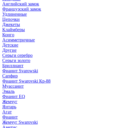
Английский замок
Французский замок
Удлиненные
Цепочки
Джекеты
Клаймберы
Конго
Асимметричные
Детские
Другие
Серьги серебро
Серьги золото
Бриллиант
Фианит Svarowski
Сапфир
Фианит Swarovski Кр-88
Муассанит
Эмаль
Фианит EQ
Жемчуг
Янтарь
Агат
Фианит
Жемчуг Swarovski
Аметис