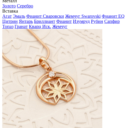
Металл
Золото
Серебро
Вставка
Агат
Эмаль
Фианит Сваровски
Жемчуг Swarovski
Фианит EQ
Цитрин
Янтарь
Бриллиант
Фианит
Изумруд
Рубин
Сапфир
Топаз
Гранат
Кварц Иск.
Жемчуг