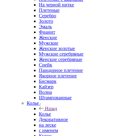
На черной нитке
Плетеные
Серебро
Золото
Эмаль
Фианит
Женские
Мужские
Женские золотые
Мужские серебряные
Женские серебряные
Снейк
Панцирное плетение
Якорное плетение
Бисмарк
Кайзер
Волна
Штампованные
Колье
Назад
Колье
Декоративное
на леске
с именем
Кулон