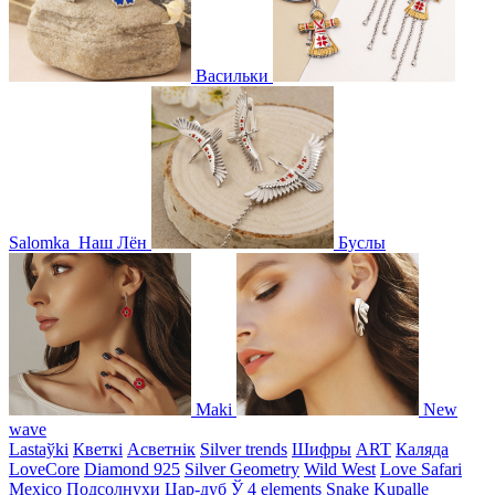
Васильки
Salomka
Наш Лён
Буслы
Maki
New
wave
Lastaўki
Кветкі
Асветнiк
Silver trends
Шифры
ART
Каляда
LoveCore
Diamond 925
Silver Geometry
Wild West
Love Safari
Mexico
Подсолнухи
Цар-дуб
Ў
4 elements
Snake
Kupalle