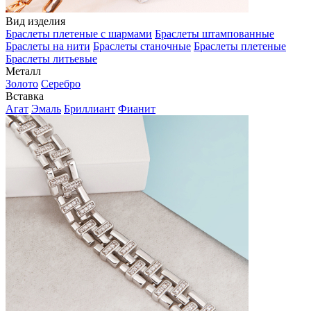
Вид изделия
Браслеты плетеные с шармами
Браслеты штампованные
Браслеты на нити
Браслеты станочные
Браслеты плетеные
Браслеты литьевые
Металл
Золото
Серебро
Вставка
Агат
Эмаль
Бриллиант
Фианит