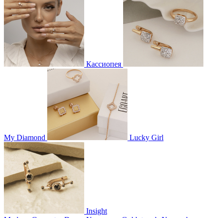
Кассиопея
My Diamond
Lucky Girl
Insight