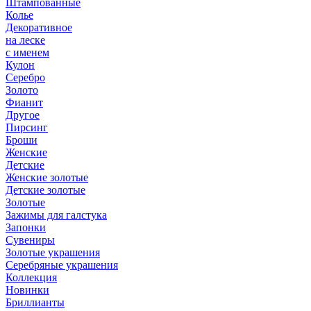
Штампованные
Колье
Декоративное
на леске
с именем
Кулон
Серебро
Золото
Фианит
Другое
Пирсинг
Броши
Женские
Детские
Женские золотые
Детские золотые
Золотые
Зажимы для галстука
Запонки
Сувениры
Золотые украшения
Серебряные украшения
Коллекция
Новинки
Бриллианты