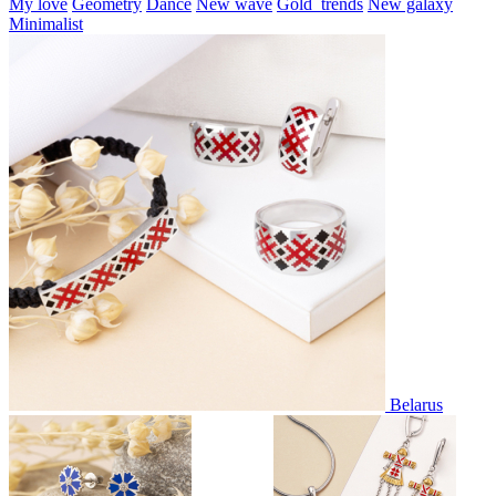
My love
Geometry
Dance
New wave
Gold_trends
New galaxy
Minimalist
Belarus