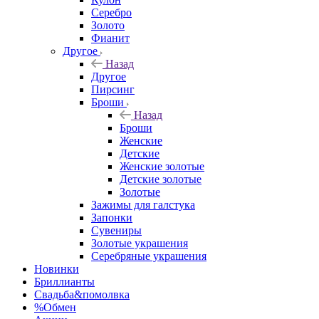
Серебро
Золото
Фианит
Другое
Назад
Другое
Пирсинг
Броши
Назад
Броши
Женские
Детские
Женские золотые
Детские золотые
Золотые
Зажимы для галстука
Запонки
Сувениры
Золотые украшения
Серебряные украшения
Новинки
Бриллианты
Свадьба&помолвка
%Обмен