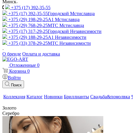
Минск
+375 (17) 392-35-55
+375 (17) 392-35-55
Городской Мстиславца
+375 (29) 198-29-25
A1 Мстиславца
+375 (29) 768-29-25
МТС Мстиславца
+375 (17) 317-29-25
Городской Независимости
+375 (29) 188-29-25
A1 Независимости
+375 (33) 378-29-25
МТС Независимости
О бренде
Оплата и доставка
Отложенные
0
Корзина
0
Войти
Поиск
Коллекция
Каталог
Новинки
Бриллианты
Свадьба&помолвка
Золото
Серебро