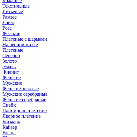
Кожаные
Текстильные
Литьевые
Рамзес
Лайм
Роза
Жесткие
Плетеные с шармами
На черной нитке
Плетеные
Серебро
Золото
Эмаль
Фианит
Женские
Мужские
Женские золотые
Мужские серебряные
Женские серебряные
Снейк
Панцирное плетение
Якорное плетение
Бисмарк
Кайзер
Волна