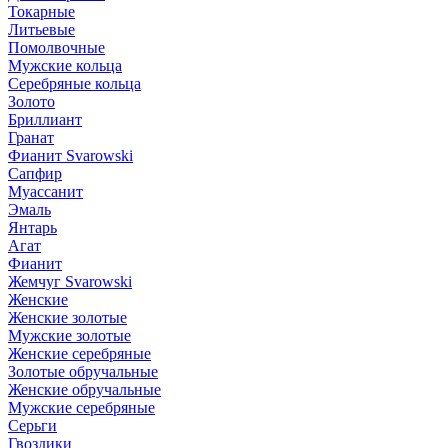
Токарные
Литьевые
Помолвочные
Мужские кольца
Серебряные кольца
Золото
Бриллиант
Гранат
Фианит Svarowski
Сапфир
Муассанит
Эмаль
Янтарь
Агат
Фианит
Жемчуг Svarowski
Женские
Женские золотые
Мужские золотые
Женские серебряные
Золотые обручальные
Женские обручальные
Мужские серебряные
Серьги
Гвоздики