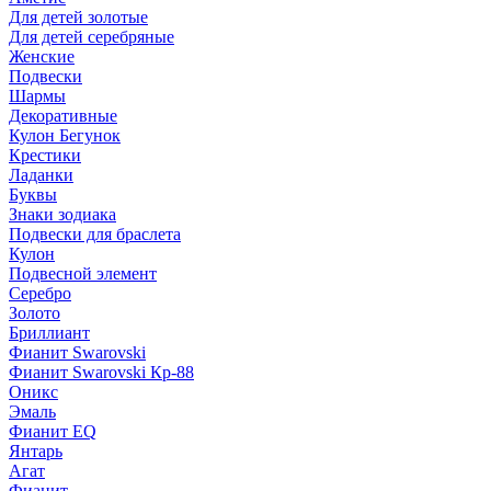
Для детей золотые
Для детей серебряные
Женские
Подвески
Шармы
Декоративные
Кулон Бегунок
Крестики
Ладанки
Буквы
Знаки зодиака
Подвески для браслета
Кулон
Подвесной элемент
Серебро
Золото
Бриллиант
Фианит Swarovski
Фианит Swarovski Кр-88
Оникс
Эмаль
Фианит EQ
Янтарь
Агат
Фианит