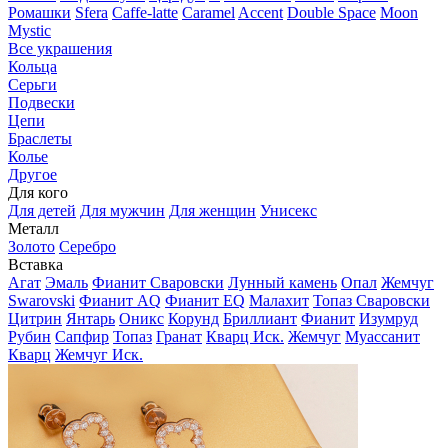
Ромашки
Sfera
Caffe-latte
Caramel
Accent
Double Space
Moon
Mystic
Все украшения
Кольца
Серьги
Подвески
Цепи
Браслеты
Колье
Другое
Для кого
Для детей
Для мужчин
Для женщин
Унисекс
Металл
Золото
Серебро
Вставка
Агат
Эмаль
Фианит Сваровски
Лунный камень
Опал
Жемчуг
Swarovski
Фианит AQ
Фианит EQ
Малахит
Топаз Сваровски
Цитрин
Янтарь
Оникс
Корунд
Бриллиант
Фианит
Изумруд
Рубин
Сапфир
Топаз
Гранат
Кварц Иск.
Жемчуг
Муассанит
Кварц
Жемчуг Иск.