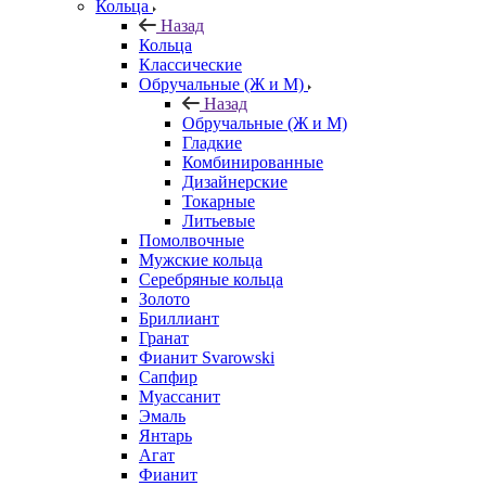
Кольца
Назад
Кольца
Классические
Обручальные (Ж и М)
Назад
Обручальные (Ж и М)
Гладкие
Комбинированные
Дизайнерские
Токарные
Литьевые
Помолвочные
Мужские кольца
Серебряные кольца
Золото
Бриллиант
Гранат
Фианит Svarowski
Сапфир
Муассанит
Эмаль
Янтарь
Агат
Фианит