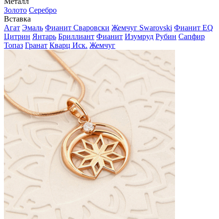
Металл
Золото
Серебро
Вставка
Агат
Эмаль
Фианит Сваровски
Жемчуг Swarovski
Фианит EQ
Цитрин
Янтарь
Бриллиант
Фианит
Изумруд
Рубин
Сапфир
Топаз
Гранат
Кварц Иск.
Жемчуг