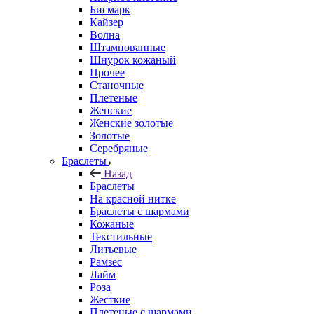
Бисмарк
Кайзер
Волна
Штампованные
Шнурок кожаный
Прочее
Станочные
Плетеные
Женские
Женские золотые
Золотые
Серебряные
Браслеты
Назад
Браслеты
На красной нитке
Браслеты с шармами
Кожаные
Текстильные
Литьевые
Рамзес
Лайм
Роза
Жесткие
Плетеные с шармами