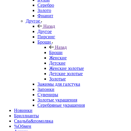
Серебро
Золото
Фианит
Другое
Назад
Другое
Пирсинг
Броши
Назад
Броши
Женские
Детские
Женские золотые
Детские золотые
Золотые
Зажимы для галстука
Запонки
Сувениры
Золотые украшения
Серебряные украшения
Новинки
Бриллианты
Свадьба&помолвка
%Обмен