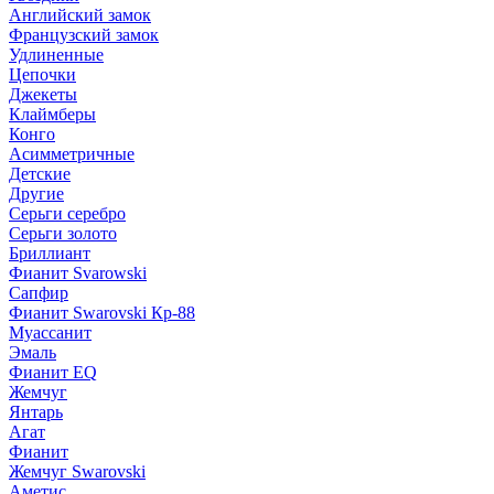
Английский замок
Французский замок
Удлиненные
Цепочки
Джекеты
Клаймберы
Конго
Асимметричные
Детские
Другие
Серьги серебро
Серьги золото
Бриллиант
Фианит Svarowski
Сапфир
Фианит Swarovski Кр-88
Муассанит
Эмаль
Фианит EQ
Жемчуг
Янтарь
Агат
Фианит
Жемчуг Swarovski
Аметис