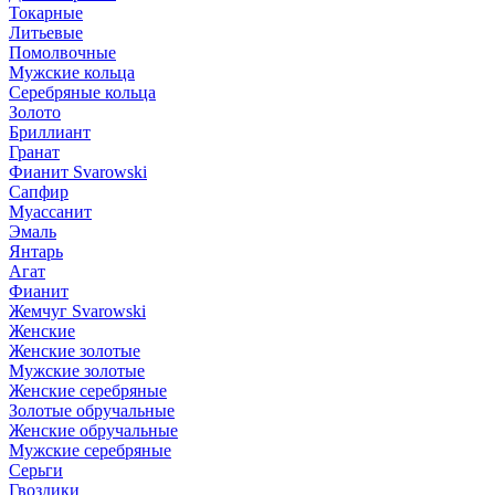
Токарные
Литьевые
Помолвочные
Мужские кольца
Серебряные кольца
Золото
Бриллиант
Гранат
Фианит Svarowski
Сапфир
Муассанит
Эмаль
Янтарь
Агат
Фианит
Жемчуг Svarowski
Женские
Женские золотые
Мужские золотые
Женские серебряные
Золотые обручальные
Женские обручальные
Мужские серебряные
Серьги
Гвоздики