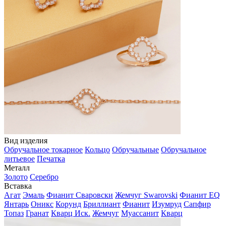
Вид изделия
Обручальное токарное
Кольцо
Обручальные
Обручальное
литьевое
Печатка
Металл
Золото
Серебро
Вставка
Агат
Эмаль
Фианит Сваровски
Жемчуг Swarovski
Фианит EQ
Янтарь
Оникс
Корунд
Бриллиант
Фианит
Изумруд
Сапфир
Топаз
Гранат
Кварц Иск.
Жемчуг
Муассанит
Кварц