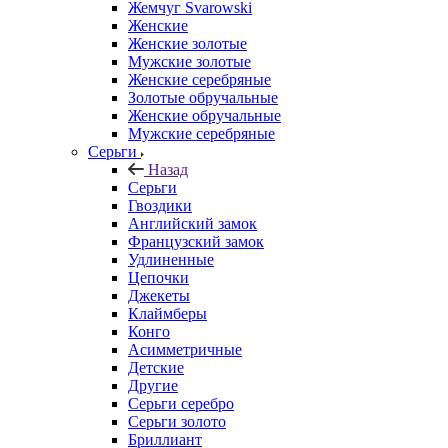
Жемчуг Svarowski
Женские
Женские золотые
Мужские золотые
Женские серебряные
Золотые обручальные
Женские обручальные
Мужские серебряные
Серьги
Назад
Серьги
Гвоздики
Английский замок
Французский замок
Удлиненные
Цепочки
Джекеты
Клаймберы
Конго
Асимметричные
Детские
Другие
Серьги серебро
Серьги золото
Бриллиант