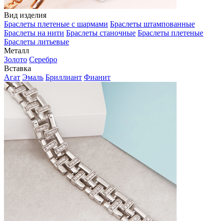
Вид изделия
Браслеты плетеные с шармами
Браслеты штампованные
Браслеты на нити
Браслеты станочные
Браслеты плетеные
Браслеты литьевые
Металл
Золото
Серебро
Вставка
Агат
Эмаль
Бриллиант
Фианит