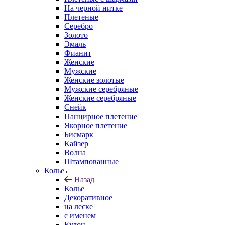
На черной нитке
Плетеные
Серебро
Золото
Эмаль
Фианит
Женские
Мужские
Женские золотые
Мужские серебряные
Женские серебряные
Снейк
Панцирное плетение
Якорное плетение
Бисмарк
Кайзер
Волна
Штампованные
Колье
Назад
Колье
Декоративное
на леске
с именем
Кулон