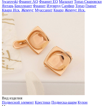
Swarovski
Фианит AQ
Фианит EQ
Малахит
Топаз Сваровски
Янтарь
Бриллиант
Фианит
Изумруд
Сапфир
Топаз
Гранат
Кварц Иск.
Жемчуг
Муассанит
Кварц
Жемчуг Иск.
Вид изделия
Подвесной элемент
Крестики
Подвеска-шарм
Кулон