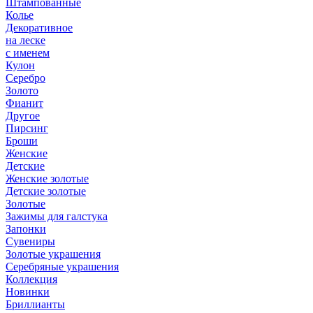
Штампованные
Колье
Декоративное
на леске
с именем
Кулон
Серебро
Золото
Фианит
Другое
Пирсинг
Броши
Женские
Детские
Женские золотые
Детские золотые
Золотые
Зажимы для галстука
Запонки
Сувениры
Золотые украшения
Серебряные украшения
Коллекция
Новинки
Бриллианты