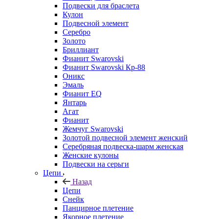
Подвески для браслета
Кулон
Подвесной элемент
Серебро
Золото
Бриллиант
Фианит Swarovski
Фианит Swarovski Кр-88
Оникс
Эмаль
Фианит EQ
Янтарь
Агат
Фианит
Жемчуг Swarovski
Золотой подвесной элемент женcкий
Серебряная подвеска-шарм женская
Женские кулоны
Подвески на серьги
Цепи
Назад
Цепи
Снейк
Панцирное плетение
Якорное плетение