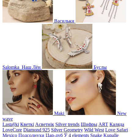
Васильки
Salomka
Наш Лён
Буслы
Maki
New
wave
Lastaўki
Кветкі
Асветнiк
Silver trends
Шифры
ART
Каляда
LoveCore
Diamond 925
Silver Geometry
Wild West
Love Safari
Mexico
Подсолнухи
Цар-дуб
Ў
4 elements
Snake
Kupalle