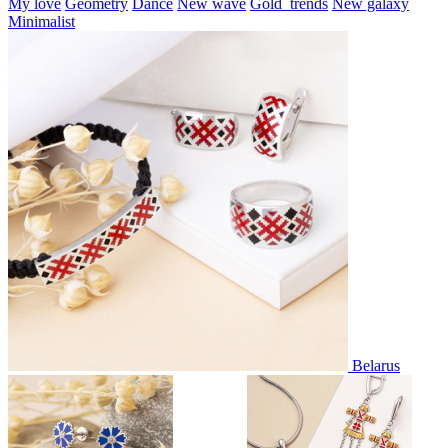
My love
Geometry
Dance
New wave
Gold_trends
New galaxy
Minimalist
Belarus