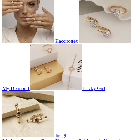
Кассиопея
My Diamond
Lucky Girl
Insight