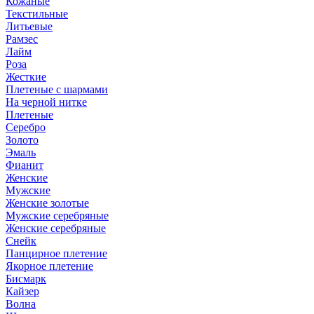
Кожаные
Текстильные
Литьевые
Рамзес
Лайм
Роза
Жесткие
Плетеные с шармами
На черной нитке
Плетеные
Серебро
Золото
Эмаль
Фианит
Женские
Мужские
Женские золотые
Мужские серебряные
Женские серебряные
Снейк
Панцирное плетение
Якорное плетение
Бисмарк
Кайзер
Волна