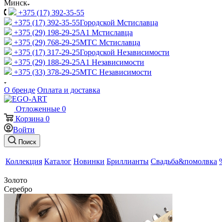
Минск
+375 (17) 392-35-55
+375 (17) 392-35-55
Городской Мстиславца
+375 (29) 198-29-25
A1 Мстиславца
+375 (29) 768-29-25
МТС Мстиславца
+375 (17) 317-29-25
Городской Независимости
+375 (29) 188-29-25
A1 Независимости
+375 (33) 378-29-25
МТС Независимости
О бренде
Оплата и доставка
Отложенные
0
Корзина
0
Войти
Поиск
Коллекция
Каталог
Новинки
Бриллианты
Свадьба&помолвка
Золото
Серебро