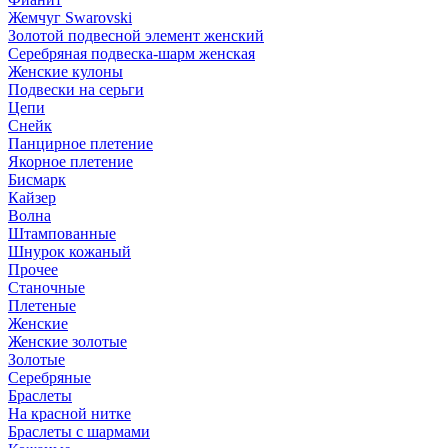
Жемчуг Swarovski
Золотой подвесной элемент женcкий
Серебряная подвеска-шарм женская
Женские кулоны
Подвески на серьги
Цепи
Снейк
Панцирное плетение
Якорное плетение
Бисмарк
Кайзер
Волна
Штампованные
Шнурок кожаный
Прочее
Станочные
Плетеные
Женские
Женские золотые
Золотые
Серебряные
Браслеты
На красной нитке
Браслеты с шармами