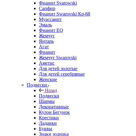
Фианит Svarowski
Сапфир
Фианит Swarovski Кр-88
Муассанит
Эмаль
Фианит EQ
Жемчуг
Янтарь
Агат
Фианит
Жемчуг Swarovski
Аметис
Для детей золотые
Для детей серебряные
Женские
Подвески
Назад
Подвески
Шармы
Декоративные
Кулон Бегунок
Крестики
Ладанки
Буквы
Знаки зодиака