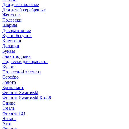
Для детей золотые
Для детей серебряные
Женские
Подвески
Шармы
Декоративные
Кулон Бегунок
Крестики
Ладанки
Буквы
Знаки зодиака
Подвески для браслета
Кулон
Подвесной элемент
Серебро
Золото
Бриллиант
Фианит Swarovski
Фианит Swarovski Кр-88
Оникс
Эмаль
Фианит EQ
Янтарь
Агат
Фианит