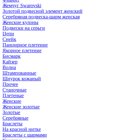
Жемчуг Swarovski
Золотой подвесной элемент женcкий
Серебряная подвеска-шарм женская
Женские кулоны
Подвески на серьги
Цепи
Снейк
Панцирное плетение
Якорное плетение
Бисмарк
Кайзер
Волна
Штампованные
Шнурок кожаный
Прочее
Станочные
Плетеные
Женские
Женские золотые
Золотые
Серебряные
Браслеты
На красной нитке
Браслеты с шармами