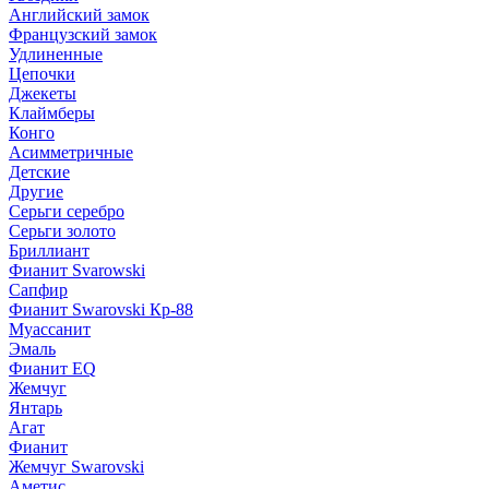
Английский замок
Французский замок
Удлиненные
Цепочки
Джекеты
Клаймберы
Конго
Асимметричные
Детские
Другие
Серьги серебро
Серьги золото
Бриллиант
Фианит Svarowski
Сапфир
Фианит Swarovski Кр-88
Муассанит
Эмаль
Фианит EQ
Жемчуг
Янтарь
Агат
Фианит
Жемчуг Swarovski
Аметис