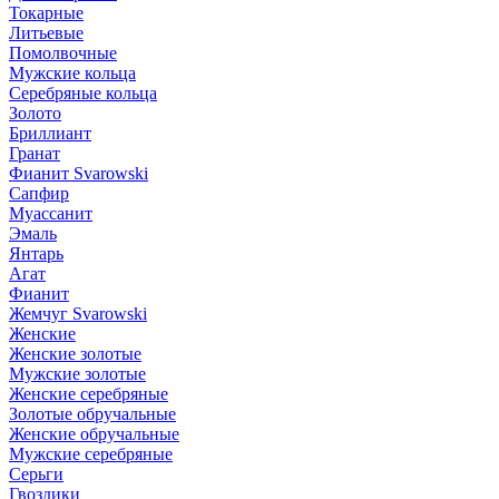
Токарные
Литьевые
Помолвочные
Мужские кольца
Серебряные кольца
Золото
Бриллиант
Гранат
Фианит Svarowski
Сапфир
Муассанит
Эмаль
Янтарь
Агат
Фианит
Жемчуг Svarowski
Женские
Женские золотые
Мужские золотые
Женские серебряные
Золотые обручальные
Женские обручальные
Мужские серебряные
Серьги
Гвоздики