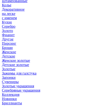
Штампованные
Колье
Декоративное
на леске
с именем
Кулон
Серебро
Золото
Фианит
Другое
Пирсинг
Броши
Женские
Детские
Женские золотые
Детские золотые
Золотые
Зажимы для галстука
Запонки
Сувениры
Золотые украшения
Серебряные украшения
Коллекция
Новинки
Бриллианты