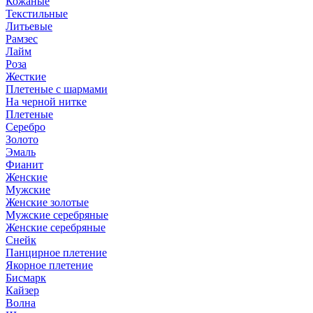
Кожаные
Текстильные
Литьевые
Рамзес
Лайм
Роза
Жесткие
Плетеные с шармами
На черной нитке
Плетеные
Серебро
Золото
Эмаль
Фианит
Женские
Мужские
Женские золотые
Мужские серебряные
Женские серебряные
Снейк
Панцирное плетение
Якорное плетение
Бисмарк
Кайзер
Волна