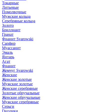
Токарные
Литьевые
Помолвочные
Мужские кольца
Серебряные кольца
Золото
Бриллиант
Гранат
Фианит Svarowski
Сапфир
Муассанит
Эмаль
Янтарь
Агат
Фианит
Жемчуг Svarowski
Женские
Женские золотые
Мужские золотые
Женские серебряные
Золотые обручальные
Женские обручальные
Мужские серебряные
Серьги
Гвоздики