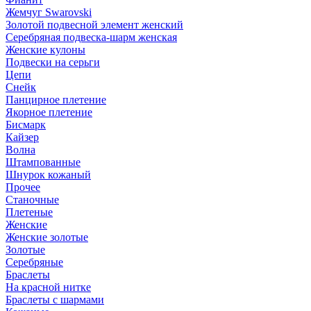
Жемчуг Swarovski
Золотой подвесной элемент женcкий
Серебряная подвеска-шарм женская
Женские кулоны
Подвески на серьги
Цепи
Снейк
Панцирное плетение
Якорное плетение
Бисмарк
Кайзер
Волна
Штампованные
Шнурок кожаный
Прочее
Станочные
Плетеные
Женские
Женские золотые
Золотые
Серебряные
Браслеты
На красной нитке
Браслеты с шармами