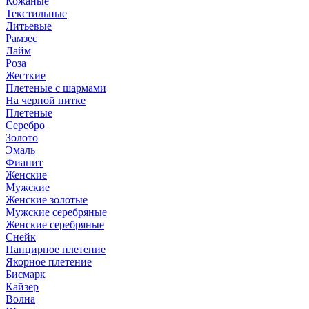
Кожаные
Текстильные
Литьевые
Рамзес
Лайм
Роза
Жесткие
Плетеные с шармами
На черной нитке
Плетеные
Серебро
Золото
Эмаль
Фианит
Женские
Мужские
Женские золотые
Мужские серебряные
Женские серебряные
Снейк
Панцирное плетение
Якорное плетение
Бисмарк
Кайзер
Волна