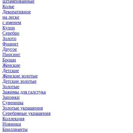
Штампованные
Колье
Декоративное
на леске
с именем
Кулон
Серебро
Золото
Фианит
Другое
Пирсинг
Броши
Женские
Детские
Женские золотые
Детские золотые
Золотые
Зажимы для галстука
Запонки
Сувениры
Золотые украшения
Серебряные украшения
Коллекция
Новинки
Бриллианты