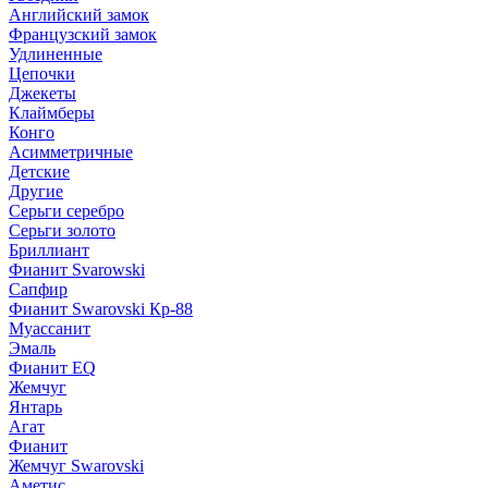
Английский замок
Французский замок
Удлиненные
Цепочки
Джекеты
Клаймберы
Конго
Асимметричные
Детские
Другие
Серьги серебро
Серьги золото
Бриллиант
Фианит Svarowski
Сапфир
Фианит Swarovski Кр-88
Муассанит
Эмаль
Фианит EQ
Жемчуг
Янтарь
Агат
Фианит
Жемчуг Swarovski
Аметис