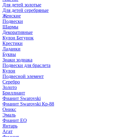
Для детей золотые
Для детей серебряные
Женские
Подвески
Шармы
Декоративные
Кулон Бегунок
Крестики
Ладанки
Буквы
Знаки зодиака
Подвески для браслета
Кулон
Подвесной элемент
Серебро
Золото
Бриллиант
Фианит Swarovski
Фианит Swarovski Кр-88
Оникс
Эмаль
Фианит EQ
Янтарь
Агат
Фианит