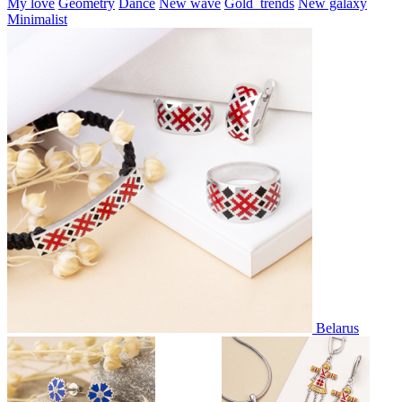
My love
Geometry
Dance
New wave
Gold_trends
New galaxy
Minimalist
Belarus