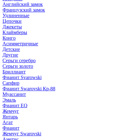
Английский замок
Французский замок
Удлиненные
Цепочки
Джекеты
Клаймберы
Конго
Асимметричные
Детские
Другие
Серьги серебро
Серьги золото
Бриллиант
Фианит Svarowski
Сапфир
Фианит Swarovski Кр-88
Муассанит
Эмаль
Фианит EQ
Жемчуг
Янтарь
Агат
Фианит
Жемчуг Swarovski
Аметис