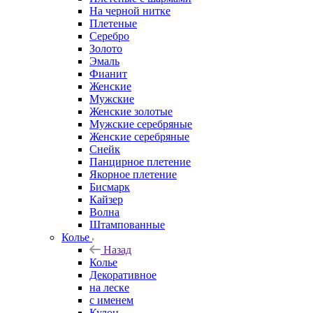
На черной нитке
Плетеные
Серебро
Золото
Эмаль
Фианит
Женские
Мужские
Женские золотые
Мужские серебряные
Женские серебряные
Снейк
Панцирное плетение
Якорное плетение
Бисмарк
Кайзер
Волна
Штампованные
Колье
Назад
Колье
Декоративное
на леске
с именем
Кулон