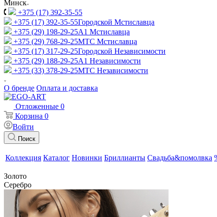
Минск
+375 (17) 392-35-55
+375 (17) 392-35-55
Городской Мстиславца
+375 (29) 198-29-25
A1 Мстиславца
+375 (29) 768-29-25
МТС Мстиславца
+375 (17) 317-29-25
Городской Независимости
+375 (29) 188-29-25
A1 Независимости
+375 (33) 378-29-25
МТС Независимости
О бренде
Оплата и доставка
Отложенные
0
Корзина
0
Войти
Поиск
Коллекция
Каталог
Новинки
Бриллианты
Свадьба&помолвка
Золото
Серебро