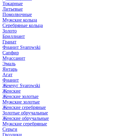
Токарные
Литьевые
Помолвочные
Мужские кольца
Серебряные кольца
Золото
Бриллиант
Гранат
Фианит Svarowski
Сапфир
Муассанит
Эмаль
Янтарь
Агат
Фианит
Жемчуг Svarowski
Женские
Женские золотые
Мужские золотые
Женские серебряные
Золотые обручальные
Женские обручальные
Мужские серебряные
Серьги
Гвоздики