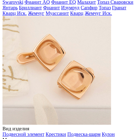
Swarovski
Фианит AQ
Фианит EQ
Малахит
Топаз Сваровски
Янтарь
Бриллиант
Фианит
Изумруд
Сапфир
Топаз
Гранат
Кварц Иск.
Жемчуг
Муассанит
Кварц
Жемчуг Иск.
Вид изделия
Подвесной элемент
Крестики
Подвеска-шарм
Кулон