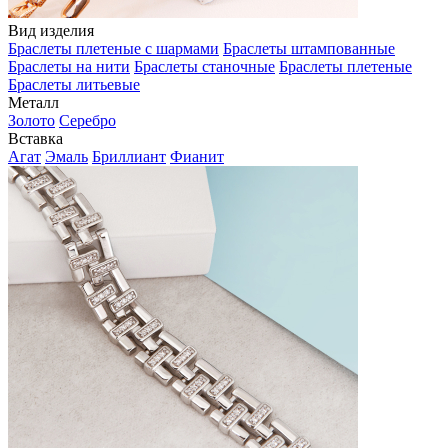
Вид изделия
Браслеты плетеные с шармами
Браслеты штампованные
Браслеты на нити
Браслеты станочные
Браслеты плетеные
Браслеты литьевые
Металл
Золото
Серебро
Вставка
Агат
Эмаль
Бриллиант
Фианит