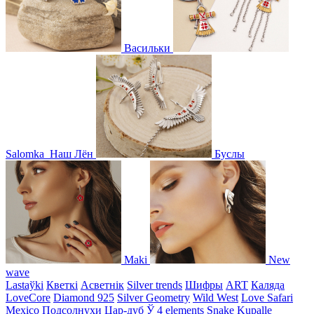
Васильки
Salomka
Наш Лён
Буслы
Maki
New
wave
Lastaўki
Кветкі
Асветнiк
Silver trends
Шифры
ART
Каляда
LoveCore
Diamond 925
Silver Geometry
Wild West
Love Safari
Mexico
Подсолнухи
Цар-дуб
Ў
4 elements
Snake
Kupalle