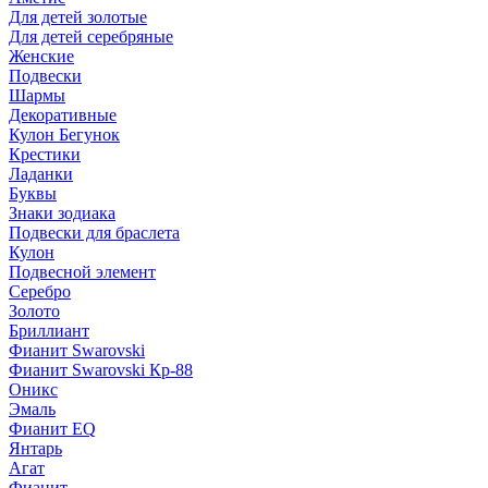
Для детей золотые
Для детей серебряные
Женские
Подвески
Шармы
Декоративные
Кулон Бегунок
Крестики
Ладанки
Буквы
Знаки зодиака
Подвески для браслета
Кулон
Подвесной элемент
Серебро
Золото
Бриллиант
Фианит Swarovski
Фианит Swarovski Кр-88
Оникс
Эмаль
Фианит EQ
Янтарь
Агат
Фианит