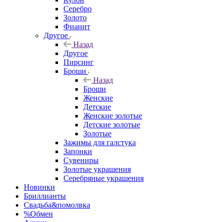
Серебро
Золото
Фианит
Другое
Назад
Другое
Пирсинг
Броши
Назад
Броши
Женские
Детские
Женские золотые
Детские золотые
Золотые
Зажимы для галстука
Запонки
Сувениры
Золотые украшения
Серебряные украшения
Новинки
Бриллианты
Свадьба&помолвка
%Обмен