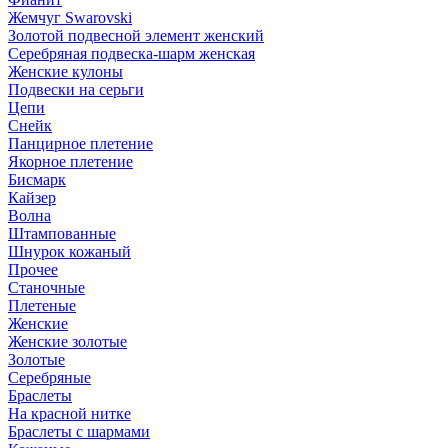
Жемчуг Swarovski
Золотой подвесной элемент женcкий
Серебряная подвеска-шарм женская
Женские кулоны
Подвески на серьги
Цепи
Снейк
Панцирное плетение
Якорное плетение
Бисмарк
Кайзер
Волна
Штампованные
Шнурок кожаный
Прочее
Станочные
Плетеные
Женские
Женские золотые
Золотые
Серебряные
Браслеты
На красной нитке
Браслеты с шармами