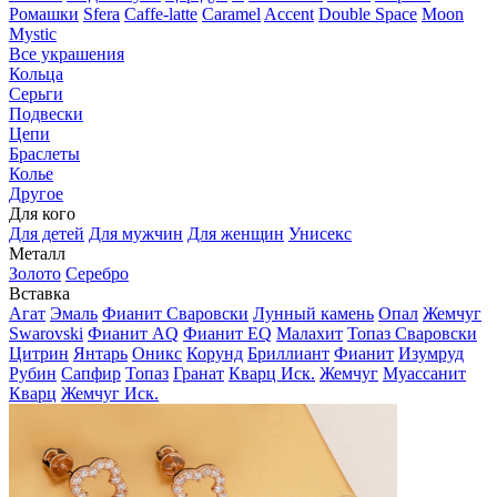
Ромашки
Sfera
Caffe-latte
Caramel
Accent
Double Space
Moon
Mystic
Все украшения
Кольца
Серьги
Подвески
Цепи
Браслеты
Колье
Другое
Для кого
Для детей
Для мужчин
Для женщин
Унисекс
Металл
Золото
Серебро
Вставка
Агат
Эмаль
Фианит Сваровски
Лунный камень
Опал
Жемчуг
Swarovski
Фианит AQ
Фианит EQ
Малахит
Топаз Сваровски
Цитрин
Янтарь
Оникс
Корунд
Бриллиант
Фианит
Изумруд
Рубин
Сапфир
Топаз
Гранат
Кварц Иск.
Жемчуг
Муассанит
Кварц
Жемчуг Иск.