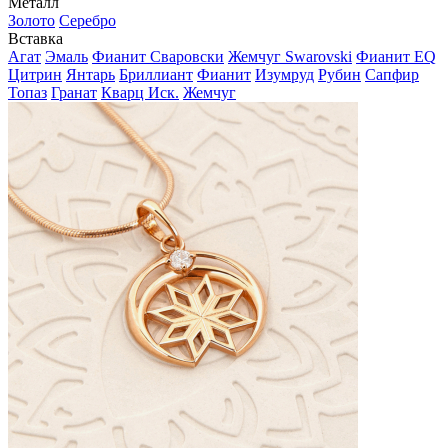
Металл
Золото
Серебро
Вставка
Агат
Эмаль
Фианит Сваровски
Жемчуг Swarovski
Фианит EQ
Цитрин
Янтарь
Бриллиант
Фианит
Изумруд
Рубин
Сапфир
Топаз
Гранат
Кварц Иск.
Жемчуг