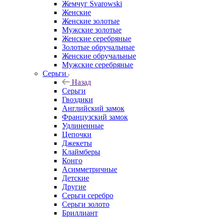
Жемчуг Svarowski
Женские
Женские золотые
Мужские золотые
Женские серебряные
Золотые обручальные
Женские обручальные
Мужские серебряные
Серьги
Назад
Серьги
Гвоздики
Английский замок
Французский замок
Удлиненные
Цепочки
Джекеты
Клаймберы
Конго
Асимметричные
Детские
Другие
Серьги серебро
Серьги золото
Бриллиант