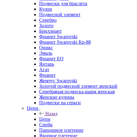
Подвески для браслета
Кулон
Подвесной элемент
Серебро
Золото
Бриллиант
Фианит Swarovski
Фианит Swarovski Кр-88
Оникс
Эмаль
Фианит EQ
Янтарь
Агат
Фианит
Жемчуг Swarovski
Золотой подвесной элемент женcкий
Серебряная подвеска-шарм женская
Женские кулоны
Подвески на серьги
Цепи
Назад
Цепи
Снейк
Панцирное плетение
Якорное плетение