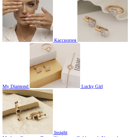
Кассиопея
My Diamond
Lucky Girl
Insight