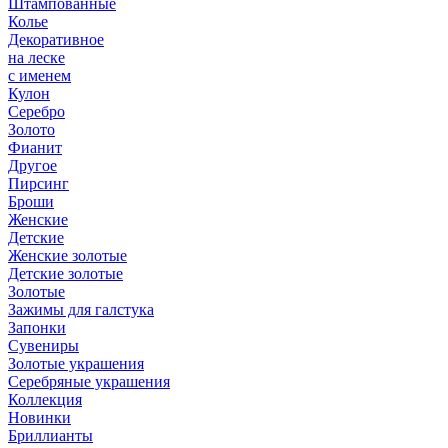
Штампованные
Колье
Декоративное
на леске
с именем
Кулон
Серебро
Золото
Фианит
Другое
Пирсинг
Броши
Женские
Детские
Женские золотые
Детские золотые
Золотые
Зажимы для галстука
Запонки
Сувениры
Золотые украшения
Серебряные украшения
Коллекция
Новинки
Бриллианты