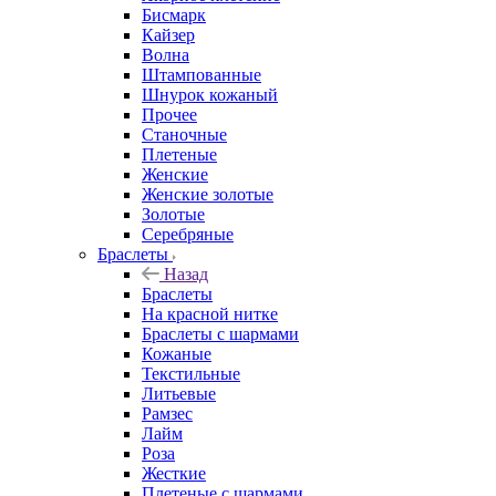
Бисмарк
Кайзер
Волна
Штампованные
Шнурок кожаный
Прочее
Станочные
Плетеные
Женские
Женские золотые
Золотые
Серебряные
Браслеты
Назад
Браслеты
На красной нитке
Браслеты с шармами
Кожаные
Текстильные
Литьевые
Рамзес
Лайм
Роза
Жесткие
Плетеные с шармами