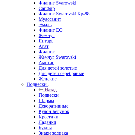
Фианит Svarowski
Сапфир
Фианит Swarovski Кр-88
Муассанит
Эмаль
Фианит EQ
Жемчуг
Янтарь
Агат
Фианит
Жемчуг Swarovski
Аметис
Для детей золотые
Для детей серебряные
Женские
Подвески
Назад
Подвески
Шармы
Декоративные
Кулон Бегунок
Крестики
Ладанки
Буквы
Знаки зодиака