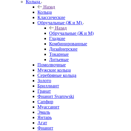
Кольца
Назад
Кольца
Классические
Обручальные (Ж и М)
Назад
Обручальные (Ж и М)
Гладкие
Комбинированные
Дизайнерские
Токарные
Литьевые
Помолвочные
Мужские кольца
Серебряные кольца
Золото
Бриллиант
Гранат
Фианит Svarowski
Сапфир
Муассанит
Эмаль
Янтарь
Агат
Фианит