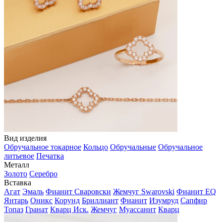
Вид изделия
Обручальное токарное
Кольцо
Обручальные
Обручальное
литьевое
Печатка
Металл
Золото
Серебро
Вставка
Агат
Эмаль
Фианит Сваровски
Жемчуг Swarovski
Фианит EQ
Янтарь
Оникс
Корунд
Бриллиант
Фианит
Изумруд
Сапфир
Топаз
Гранат
Кварц Иск.
Жемчуг
Муассанит
Кварц