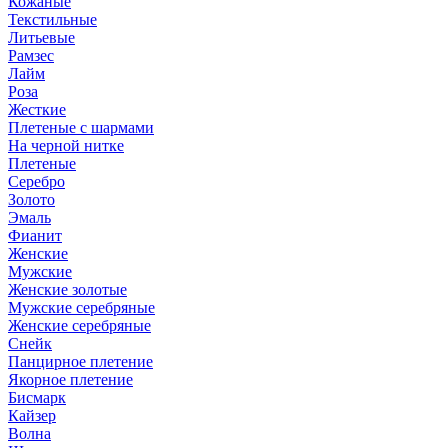
Кожаные
Текстильные
Литьевые
Рамзес
Лайм
Роза
Жесткие
Плетеные с шармами
На черной нитке
Плетеные
Серебро
Золото
Эмаль
Фианит
Женские
Мужские
Женские золотые
Мужские серебряные
Женские серебряные
Снейк
Панцирное плетение
Якорное плетение
Бисмарк
Кайзер
Волна