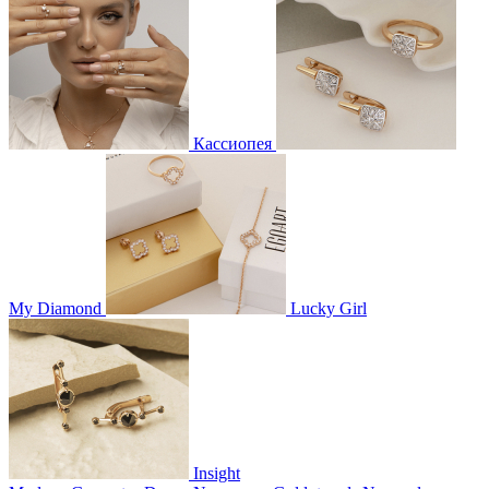
Кассиопея
My Diamond
Lucky Girl
Insight