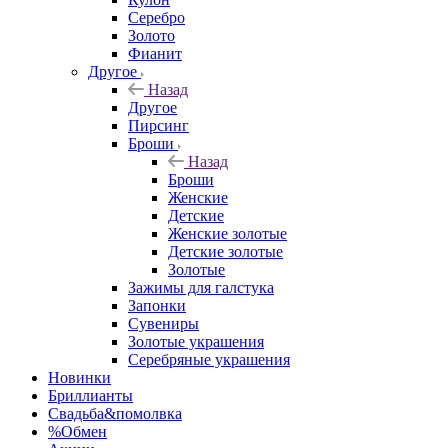
Серебро
Золото
Фианит
Другое
Назад
Другое
Пирсинг
Броши
Назад
Броши
Женские
Детские
Женские золотые
Детские золотые
Золотые
Зажимы для галстука
Запонки
Сувениры
Золотые украшения
Серебряные украшения
Новинки
Бриллианты
Свадьба&помолвка
%Обмен