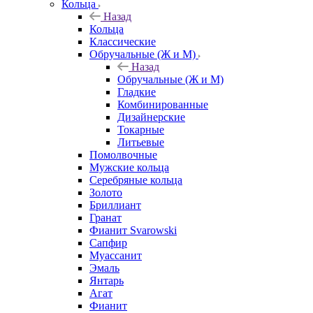
Кольца
Назад
Кольца
Классические
Обручальные (Ж и М)
Назад
Обручальные (Ж и М)
Гладкие
Комбинированные
Дизайнерские
Токарные
Литьевые
Помолвочные
Мужские кольца
Серебряные кольца
Золото
Бриллиант
Гранат
Фианит Svarowski
Сапфир
Муассанит
Эмаль
Янтарь
Агат
Фианит