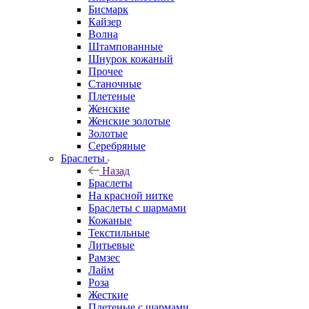
Бисмарк
Кайзер
Волна
Штампованные
Шнурок кожаный
Прочее
Станочные
Плетеные
Женские
Женские золотые
Золотые
Серебряные
Браслеты
Назад
Браслеты
На красной нитке
Браслеты с шармами
Кожаные
Текстильные
Литьевые
Рамзес
Лайм
Роза
Жесткие
Плетеные с шармами