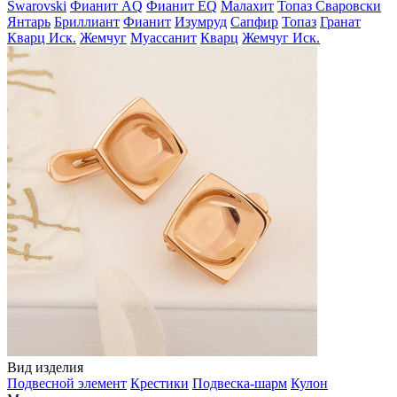
Swarovski
Фианит AQ
Фианит EQ
Малахит
Топаз Сваровски
Янтарь
Бриллиант
Фианит
Изумруд
Сапфир
Топаз
Гранат
Кварц Иск.
Жемчуг
Муассанит
Кварц
Жемчуг Иск.
Вид изделия
Подвесной элемент
Крестики
Подвеска-шарм
Кулон