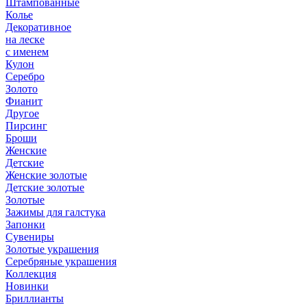
Штампованные
Колье
Декоративное
на леске
с именем
Кулон
Серебро
Золото
Фианит
Другое
Пирсинг
Броши
Женские
Детские
Женские золотые
Детские золотые
Золотые
Зажимы для галстука
Запонки
Сувениры
Золотые украшения
Серебряные украшения
Коллекция
Новинки
Бриллианты