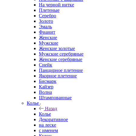
На черной нитке
Плетеные
Серебро
Золото
Эмаль
Фианит
Женские
Мужские
Женские золотые
Мужские серебряные
Женские серебряные
Снейк
Панцирное плетение
Якорное плетение
Бисмарк
Кайзер
Волна
Штампованные
Колье
Назад
Колье
Декоративное
на леске
с именем
Кулон