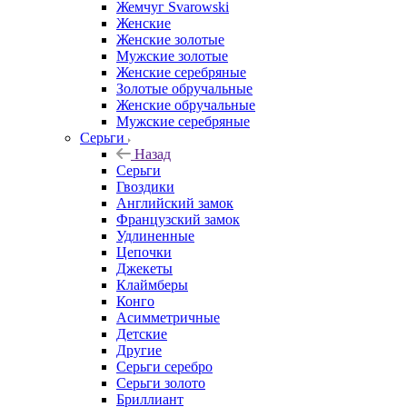
Жемчуг Svarowski
Женские
Женские золотые
Мужские золотые
Женские серебряные
Золотые обручальные
Женские обручальные
Мужские серебряные
Серьги
Назад
Серьги
Гвоздики
Английский замок
Французский замок
Удлиненные
Цепочки
Джекеты
Клаймберы
Конго
Асимметричные
Детские
Другие
Серьги серебро
Серьги золото
Бриллиант