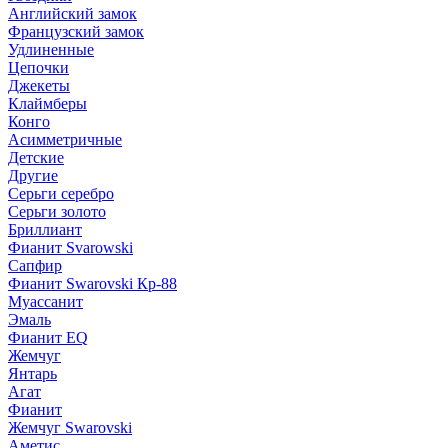
Английский замок
Французский замок
Удлиненные
Цепочки
Джекеты
Клаймберы
Конго
Асимметричные
Детские
Другие
Серьги серебро
Серьги золото
Бриллиант
Фианит Svarowski
Сапфир
Фианит Swarovski Кр-88
Муассанит
Эмаль
Фианит EQ
Жемчуг
Янтарь
Агат
Фианит
Жемчуг Swarovski
Аметис