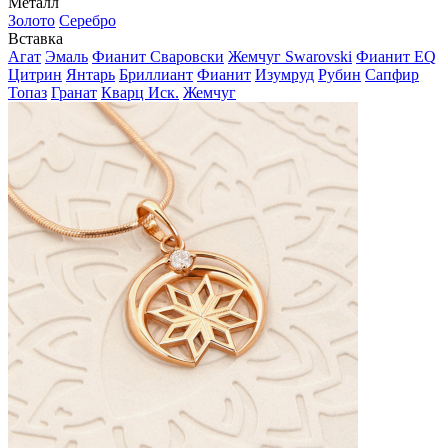
Металл
Золото
Серебро
Вставка
Агат
Эмаль
Фианит Сваровски
Жемчуг Swarovski
Фианит EQ
Цитрин
Янтарь
Бриллиант
Фианит
Изумруд
Рубин
Сапфир
Топаз
Гранат
Кварц Иск.
Жемчуг