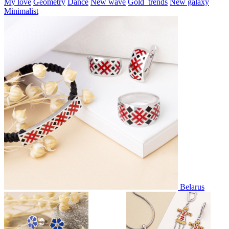
My love
Geometry
Dance
New wave
Gold_trends
New galaxy
Minimalist
Belarus