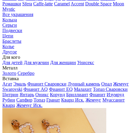
Ромашки
Sfera
Caffe-latte
Caramel
Accent
Double Space
Moon
Mystic
Все украшения
Кольца
Серьги
Подвески
Цепи
Браслеты
Колье
Другое
Для кого
Для детей
Для мужчин
Для женщин
Унисекс
Металл
Золото
Серебро
Вставка
Агат
Эмаль
Фианит Сваровски
Лунный камень
Опал
Жемчуг
Swarovski
Фианит AQ
Фианит EQ
Малахит
Топаз Сваровски
Цитрин
Янтарь
Оникс
Корунд
Бриллиант
Фианит
Изумруд
Рубин
Сапфир
Топаз
Гранат
Кварц Иск.
Жемчуг
Муассанит
Кварц
Жемчуг Иск.