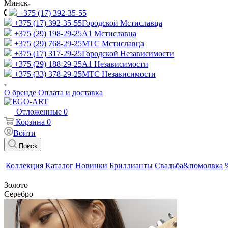
Минск
+375 (17) 392-35-55
+375 (17) 392-35-55
Городской Мстиславца
+375 (29) 198-29-25
A1 Мстиславца
+375 (29) 768-29-25
МТС Мстиславца
+375 (17) 317-29-25
Городской Независимости
+375 (29) 188-29-25
A1 Независимости
+375 (33) 378-29-25
МТС Независимости
О бренде
Оплата и доставка
Отложенные
0
Корзина
0
Войти
Поиск
Коллекция
Каталог
Новинки
Бриллианты
Свадьба&помолвка
Золото
Серебро