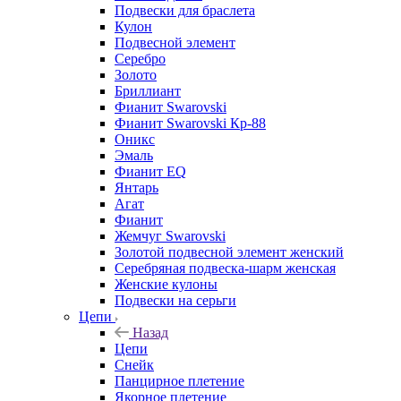
Подвески для браслета
Кулон
Подвесной элемент
Серебро
Золото
Бриллиант
Фианит Swarovski
Фианит Swarovski Кр-88
Оникс
Эмаль
Фианит EQ
Янтарь
Агат
Фианит
Жемчуг Swarovski
Золотой подвесной элемент женcкий
Серебряная подвеска-шарм женская
Женские кулоны
Подвески на серьги
Цепи
Назад
Цепи
Снейк
Панцирное плетение
Якорное плетение