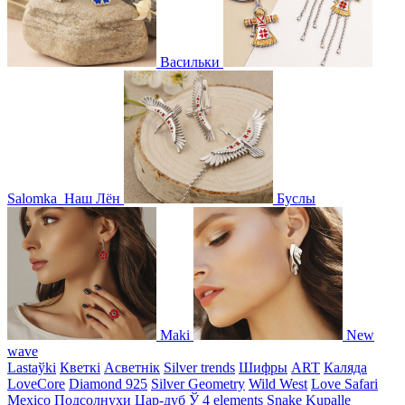
Васильки
Salomka
Наш Лён
Буслы
Maki
New
wave
Lastaўki
Кветкі
Асветнiк
Silver trends
Шифры
ART
Каляда
LoveCore
Diamond 925
Silver Geometry
Wild West
Love Safari
Mexico
Подсолнухи
Цар-дуб
Ў
4 elements
Snake
Kupalle