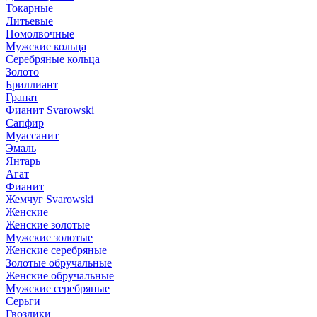
Токарные
Литьевые
Помолвочные
Мужские кольца
Серебряные кольца
Золото
Бриллиант
Гранат
Фианит Svarowski
Сапфир
Муассанит
Эмаль
Янтарь
Агат
Фианит
Жемчуг Svarowski
Женские
Женские золотые
Мужские золотые
Женские серебряные
Золотые обручальные
Женские обручальные
Мужские серебряные
Серьги
Гвоздики