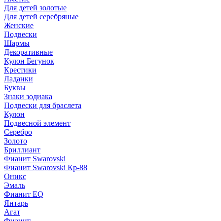
Для детей золотые
Для детей серебряные
Женские
Подвески
Шармы
Декоративные
Кулон Бегунок
Крестики
Ладанки
Буквы
Знаки зодиака
Подвески для браслета
Кулон
Подвесной элемент
Серебро
Золото
Бриллиант
Фианит Swarovski
Фианит Swarovski Кр-88
Оникс
Эмаль
Фианит EQ
Янтарь
Агат
Фианит