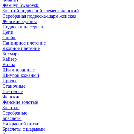
Жемчуг Swarovski
Золотой подвесной элемент женcкий
Серебряная подвеска-шарм женская
Женские кулоны
Подвески на серьги
Цепи
Снейк
Панцирное плетение
Якорное плетение
Бисмарк
Кайзер
Волна
Штампованные
Шнурок кожаный
Прочее
Станочные
Плетеные
Женские
Женские золотые
Золотые
Серебряные
Браслеты
На красной нитке
Браслеты с шармами