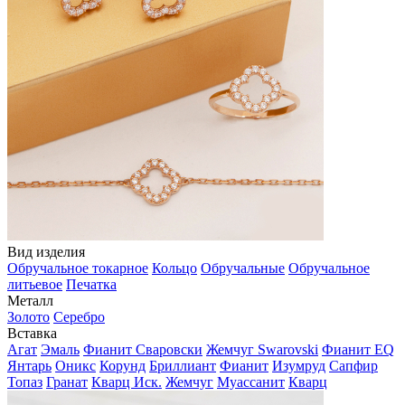
Вид изделия
Обручальное токарное
Кольцо
Обручальные
Обручальное
литьевое
Печатка
Металл
Золото
Серебро
Вставка
Агат
Эмаль
Фианит Сваровски
Жемчуг Swarovski
Фианит EQ
Янтарь
Оникс
Корунд
Бриллиант
Фианит
Изумруд
Сапфир
Топаз
Гранат
Кварц Иск.
Жемчуг
Муассанит
Кварц