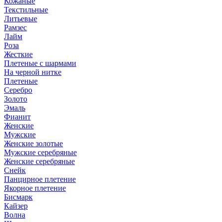
Кожаные
Текстильные
Литьевые
Рамзес
Лайм
Роза
Жесткие
Плетеные с шармами
На черной нитке
Плетеные
Серебро
Золото
Эмаль
Фианит
Женские
Мужские
Женские золотые
Мужские серебряные
Женские серебряные
Снейк
Панцирное плетение
Якорное плетение
Бисмарк
Кайзер
Волна