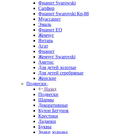
Фианит Svarowski
Сапфир
Фианит Swarovski Кр-88
Муассанит
Эмаль
Фианит EQ
Жемчуг
Янтарь
Агат
Фианит
Жемчуг Swarovski
Аметис
Для детей золотые
Для детей серебряные
Женские
Подвески
Назад
Подвески
Шармы
Декоративные
Кулон Бегунок
Крестики
Ладанки
Буквы
Знаки зодиака