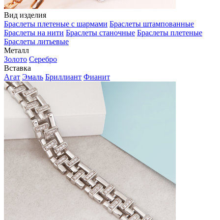
Вид изделия
Браслеты плетеные с шармами
Браслеты штампованные
Браслеты на нити
Браслеты станочные
Браслеты плетеные
Браслеты литьевые
Металл
Золото
Серебро
Вставка
Агат
Эмаль
Бриллиант
Фианит