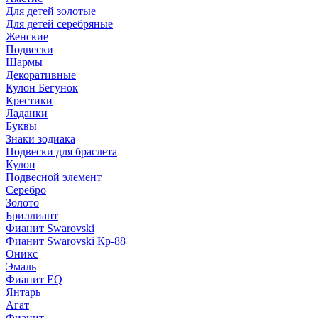
Для детей золотые
Для детей серебряные
Женские
Подвески
Шармы
Декоративные
Кулон Бегунок
Крестики
Ладанки
Буквы
Знаки зодиака
Подвески для браслета
Кулон
Подвесной элемент
Серебро
Золото
Бриллиант
Фианит Swarovski
Фианит Swarovski Кр-88
Оникс
Эмаль
Фианит EQ
Янтарь
Агат
Фианит