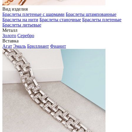
Вид изделия
Браслеты плетеные с шармами
Браслеты штампованные
Браслеты на нити
Браслеты станочные
Браслеты плетеные
Браслеты литьевые
Металл
Золото
Серебро
Вставка
Агат
Эмаль
Бриллиант
Фианит