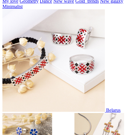
My love
Geometry
Dance
New wave
Gold_trends
New galaxy
Minimalist
Belarus