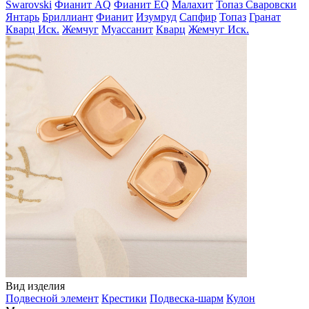
Swarovski
Фианит AQ
Фианит EQ
Малахит
Топаз Сваровски
Янтарь
Бриллиант
Фианит
Изумруд
Сапфир
Топаз
Гранат
Кварц Иск.
Жемчуг
Муассанит
Кварц
Жемчуг Иск.
Вид изделия
Подвесной элемент
Крестики
Подвеска-шарм
Кулон