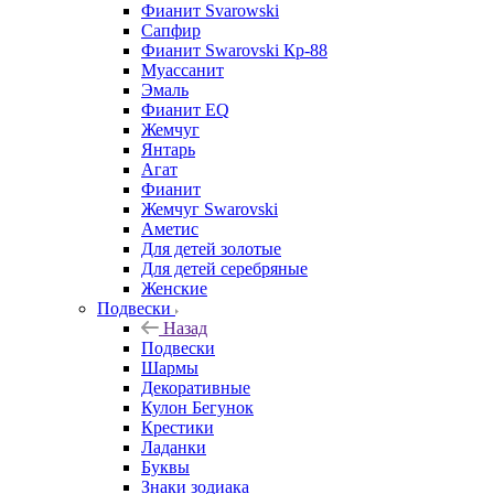
Фианит Svarowski
Сапфир
Фианит Swarovski Кр-88
Муассанит
Эмаль
Фианит EQ
Жемчуг
Янтарь
Агат
Фианит
Жемчуг Swarovski
Аметис
Для детей золотые
Для детей серебряные
Женские
Подвески
Назад
Подвески
Шармы
Декоративные
Кулон Бегунок
Крестики
Ладанки
Буквы
Знаки зодиака