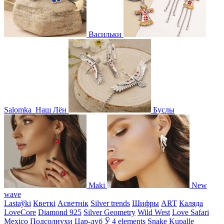
Васильки
Salomka
Наш Лён
Буслы
Maki
New
wave
Lastaўki
Кветкі
Асветнiк
Silver trends
Шифры
ART
Каляда
LoveCore
Diamond 925
Silver Geometry
Wild West
Love Safari
Mexico
Подсолнухи
Цар-дуб
Ў
4 elements
Snake
Kupalle