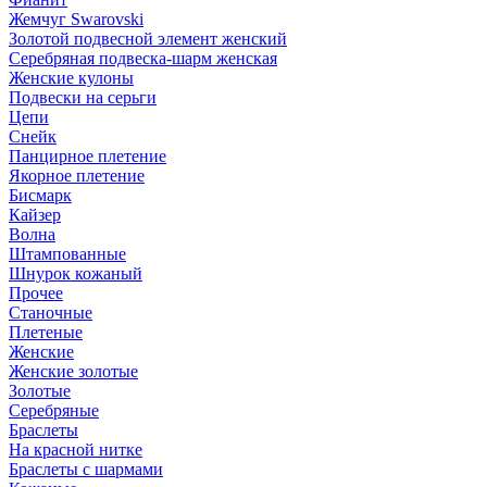
Жемчуг Swarovski
Золотой подвесной элемент женcкий
Серебряная подвеска-шарм женская
Женские кулоны
Подвески на серьги
Цепи
Снейк
Панцирное плетение
Якорное плетение
Бисмарк
Кайзер
Волна
Штампованные
Шнурок кожаный
Прочее
Станочные
Плетеные
Женские
Женские золотые
Золотые
Серебряные
Браслеты
На красной нитке
Браслеты с шармами