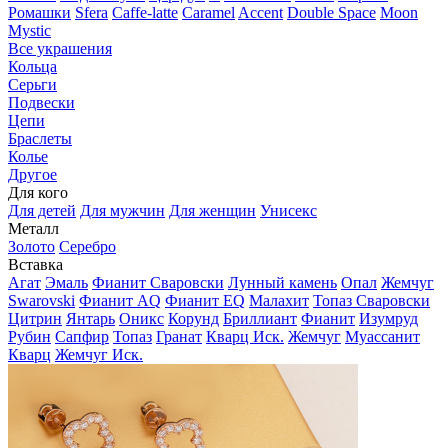
Ромашки
Sfera
Caffe-latte
Caramel
Accent
Double Space
Moon
Mystic
Все украшения
Кольца
Серьги
Подвески
Цепи
Браслеты
Колье
Другое
Для кого
Для детей
Для мужчин
Для женщин
Унисекс
Металл
Золото
Серебро
Вставка
Агат
Эмаль
Фианит Сваровски
Лунный камень
Опал
Жемчуг
Swarovski
Фианит AQ
Фианит EQ
Малахит
Топаз Сваровски
Цитрин
Янтарь
Оникс
Корунд
Бриллиант
Фианит
Изумруд
Рубин
Сапфир
Топаз
Гранат
Кварц Иск.
Жемчуг
Муассанит
Кварц
Жемчуг Иск.