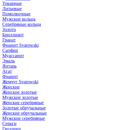
Токарные
Литьевые
Помолвочные
Мужские кольца
Серебряные кольца
Золото
Бриллиант
Гранат
Фианит Svarowski
Сапфир
Муассанит
Эмаль
Янтарь
Агат
Фианит
Жемчуг Svarowski
Женские
Женские золотые
Мужские золотые
Женские серебряные
Золотые обручальные
Женские обручальные
Мужские серебряные
Серьги
Гвоздики