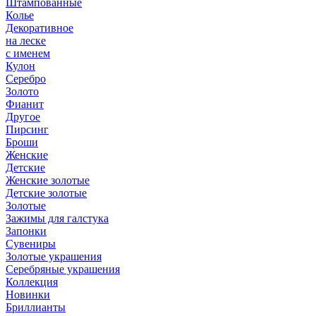
Штампованные
Колье
Декоративное
на леске
с именем
Кулон
Серебро
Золото
Фианит
Другое
Пирсинг
Броши
Женские
Детские
Женские золотые
Детские золотые
Золотые
Зажимы для галстука
Запонки
Сувениры
Золотые украшения
Серебряные украшения
Коллекция
Новинки
Бриллианты