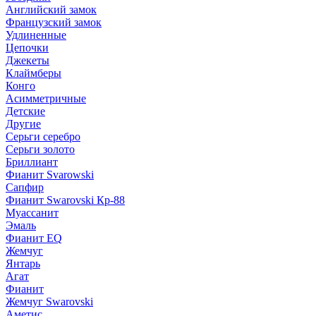
Английский замок
Французский замок
Удлиненные
Цепочки
Джекеты
Клаймберы
Конго
Асимметричные
Детские
Другие
Серьги серебро
Серьги золото
Бриллиант
Фианит Svarowski
Сапфир
Фианит Swarovski Кр-88
Муассанит
Эмаль
Фианит EQ
Жемчуг
Янтарь
Агат
Фианит
Жемчуг Swarovski
Аметис