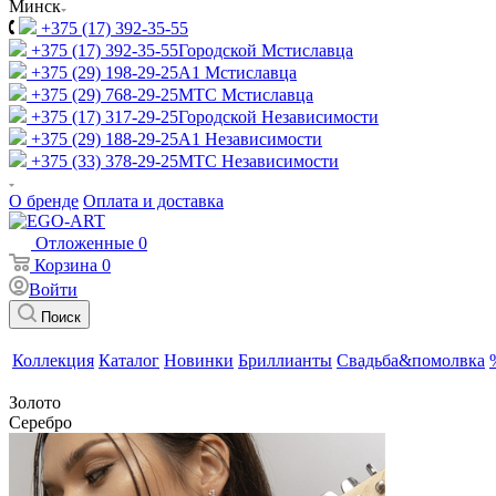
Минск
+375 (17) 392-35-55
+375 (17) 392-35-55
Городской Мстиславца
+375 (29) 198-29-25
A1 Мстиславца
+375 (29) 768-29-25
МТС Мстиславца
+375 (17) 317-29-25
Городской Независимости
+375 (29) 188-29-25
A1 Независимости
+375 (33) 378-29-25
МТС Независимости
О бренде
Оплата и доставка
Отложенные
0
Корзина
0
Войти
Поиск
Коллекция
Каталог
Новинки
Бриллианты
Свадьба&помолвка
Золото
Серебро