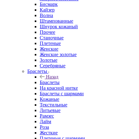
Бисмарк
Кайзер
Волна
Штампованные
Шнурок кожаный
Прочее
Станочные
Плетеные
Женские
Женские золотые
Золотые
Серебряные
Браслеты
Назад
Браслеты
На красной нитке
Браслеты с шармами
Кожаные
Текстильные
Литьевые
Рамзес
Лайм
Роза
Жесткие
Плетеные с шармами