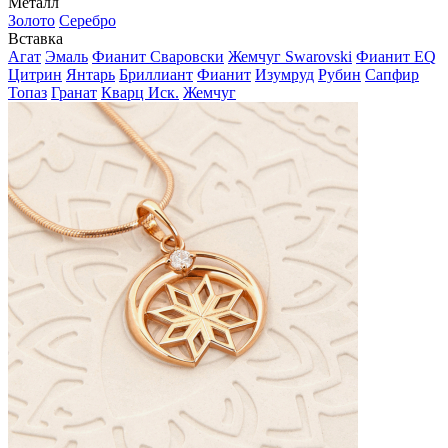
Металл
Золото
Серебро
Вставка
Агат
Эмаль
Фианит Сваровски
Жемчуг Swarovski
Фианит EQ
Цитрин
Янтарь
Бриллиант
Фианит
Изумруд
Рубин
Сапфир
Топаз
Гранат
Кварц Иск.
Жемчуг