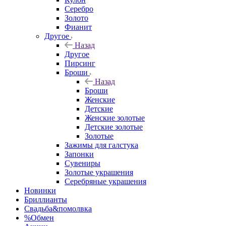
Серебро
Золото
Фианит
Другое
Назад
Другое
Пирсинг
Броши
Назад
Броши
Женские
Детские
Женские золотые
Детские золотые
Золотые
Зажимы для галстука
Запонки
Сувениры
Золотые украшения
Серебряные украшения
Новинки
Бриллианты
Свадьба&помолвка
%Обмен