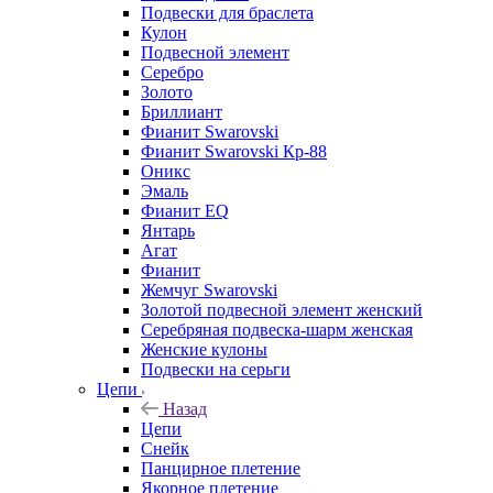
Подвески для браслета
Кулон
Подвесной элемент
Серебро
Золото
Бриллиант
Фианит Swarovski
Фианит Swarovski Кр-88
Оникс
Эмаль
Фианит EQ
Янтарь
Агат
Фианит
Жемчуг Swarovski
Золотой подвесной элемент женcкий
Серебряная подвеска-шарм женская
Женские кулоны
Подвески на серьги
Цепи
Назад
Цепи
Снейк
Панцирное плетение
Якорное плетение