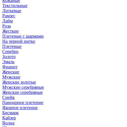
Кожаные
Текстильные
Литьевые
Рамзес
Лайм
Роза
Жесткие
Плетеные с шармами
На черной нитке
Плетеные
Серебро
Золото
Эмаль
Фианит
Женские
Мужские
Женские золотые
Мужские серебряные
Женские серебряные
Снейк
Панцирное плетение
Якорное плетение
Бисмарк
Кайзер
Волна