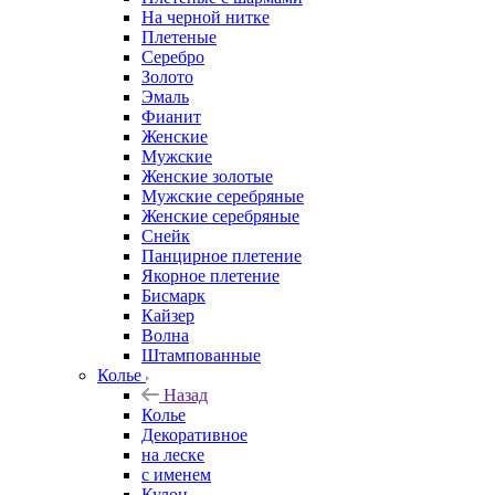
На черной нитке
Плетеные
Серебро
Золото
Эмаль
Фианит
Женские
Мужские
Женские золотые
Мужские серебряные
Женские серебряные
Снейк
Панцирное плетение
Якорное плетение
Бисмарк
Кайзер
Волна
Штампованные
Колье
Назад
Колье
Декоративное
на леске
с именем
Кулон