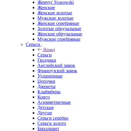
Жемчуг Svarowski
Женские
Женские золотые
Мужские золотые
Женские серебряные
Золотые обручальные
Женские обручальные
Мужские серебряные
Серьги
Назад
Серьги
Гвоздики
Английский замок
Французский замок
Удлиненные
Цепочки
Джекеты
Клаймберы
Конго
Асимметричные
Детские
Другие
Серьги серебро
Серьги золото
Бриллиант