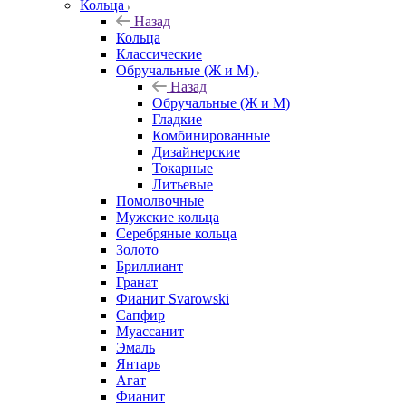
Кольца
Назад
Кольца
Классические
Обручальные (Ж и М)
Назад
Обручальные (Ж и М)
Гладкие
Комбинированные
Дизайнерские
Токарные
Литьевые
Помолвочные
Мужские кольца
Серебряные кольца
Золото
Бриллиант
Гранат
Фианит Svarowski
Сапфир
Муассанит
Эмаль
Янтарь
Агат
Фианит