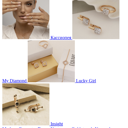
Кассиопея
My Diamond
Lucky Girl
Insight