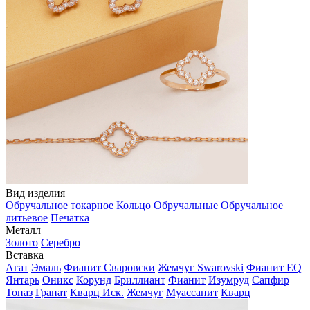
Вид изделия
Обручальное токарное
Кольцо
Обручальные
Обручальное
литьевое
Печатка
Металл
Золото
Серебро
Вставка
Агат
Эмаль
Фианит Сваровски
Жемчуг Swarovski
Фианит EQ
Янтарь
Оникс
Корунд
Бриллиант
Фианит
Изумруд
Сапфир
Топаз
Гранат
Кварц Иск.
Жемчуг
Муассанит
Кварц