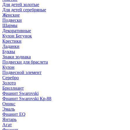
Для детей золотые
Для детей серебряные
Женские
Подвески
Шармы
Декоративные
Кулон Бегунок
Крестики
Ладанки
Буквы
Знаки зодиака
Подвески для браслета
Кулон
Подвесной элемент
Серебро
Золото
Бриллиант
Фианит Swarovski
Фианит Swarovski Кр-88
Оникс
Эмаль
Фианит EQ
Янтарь
Агат
Фианит