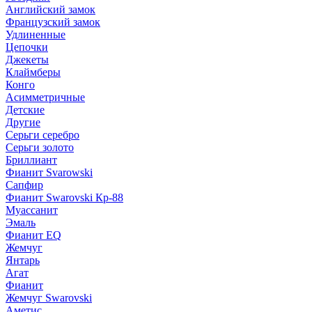
Английский замок
Французский замок
Удлиненные
Цепочки
Джекеты
Клаймберы
Конго
Асимметричные
Детские
Другие
Серьги серебро
Серьги золото
Бриллиант
Фианит Svarowski
Сапфир
Фианит Swarovski Кр-88
Муассанит
Эмаль
Фианит EQ
Жемчуг
Янтарь
Агат
Фианит
Жемчуг Swarovski
Аметис