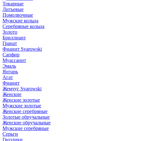
Токарные
Литьевые
Помолвочные
Мужские кольца
Серебряные кольца
Золото
Бриллиант
Гранат
Фианит Svarowski
Сапфир
Муассанит
Эмаль
Янтарь
Агат
Фианит
Жемчуг Svarowski
Женские
Женские золотые
Мужские золотые
Женские серебряные
Золотые обручальные
Женские обручальные
Мужские серебряные
Серьги
Гвоздики