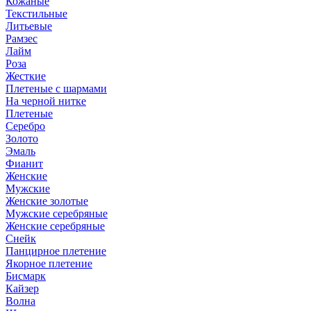
Кожаные
Текстильные
Литьевые
Рамзес
Лайм
Роза
Жесткие
Плетеные с шармами
На черной нитке
Плетеные
Серебро
Золото
Эмаль
Фианит
Женские
Мужские
Женские золотые
Мужские серебряные
Женские серебряные
Снейк
Панцирное плетение
Якорное плетение
Бисмарк
Кайзер
Волна