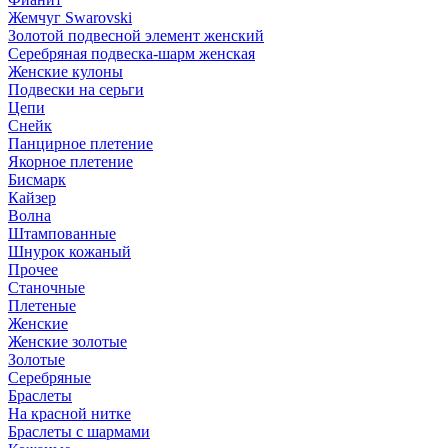
Жемчуг Swarovski
Золотой подвесной элемент женcкий
Серебряная подвеска-шарм женская
Женские кулоны
Подвески на серьги
Цепи
Снейк
Панцирное плетение
Якорное плетение
Бисмарк
Кайзер
Волна
Штампованные
Шнурок кожаный
Прочее
Станочные
Плетеные
Женские
Женские золотые
Золотые
Серебряные
Браслеты
На красной нитке
Браслеты с шармами