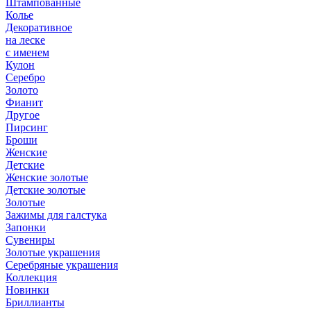
Штампованные
Колье
Декоративное
на леске
с именем
Кулон
Серебро
Золото
Фианит
Другое
Пирсинг
Броши
Женские
Детские
Женские золотые
Детские золотые
Золотые
Зажимы для галстука
Запонки
Сувениры
Золотые украшения
Серебряные украшения
Коллекция
Новинки
Бриллианты